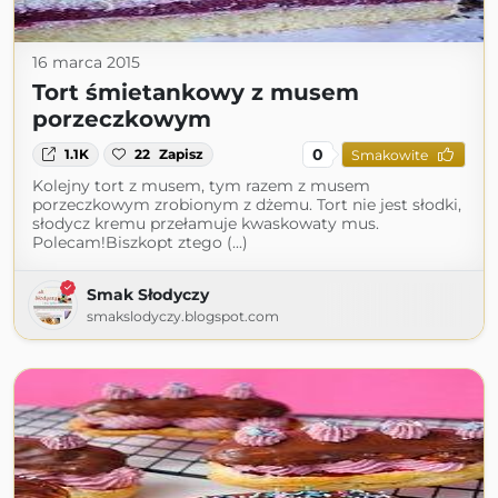
16 marca 2015
Tort śmietankowy z musem
porzeczkowym
0
1.1K
22
Zapisz
Smakowite
Kolejny tort z musem, tym razem z musem
porzeczkowym zrobionym z dżemu. Tort nie jest słodki,
słodycz kremu przełamuje kwaskowaty mus.
Polecam!Biszkopt ztego (...)
Smak Słodyczy
smakslodyczy.blogspot.com