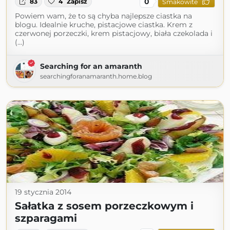
0
83
4
Zapisz
Smakowite
Powiem wam, że to są chyba najlepsze ciastka na
blogu. Idealnie kruche, pistacjowe ciastka. Krem z
czerwonej porzeczki, krem pistacjowy, biała czekolada i
(...)
Searching for an amaranth
searchingforanamaranth.home.blog
19 stycznia 2014
Sałatka z sosem porzeczkowym i
szparagami