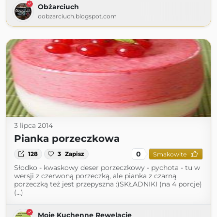
Obżarciuch
oobzarciuch.blogspot.com
3 lipca 2014
Pianka porzeczkowa
0
128
3
Zapisz
Smakowite
Słodko - kwaskowy deser porzeczkowy - pychota - tu w
wersji z czerwoną porzeczką, ale pianka z czarną
porzeczką też jest przepyszna :)SKŁADNIKI (na 4 porcje)
(...)
Moje Kuchenne Rewelacje