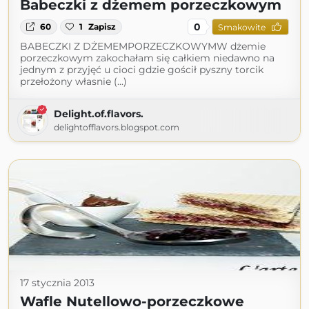
Babeczki z dżemem porzeczkowym
0
60
1
Zapisz
Smakowite
BABECZKI Z DŻEMEMPORZECZKOWYMW dżemie
porzeczkowym zakochałam się całkiem niedawno na
jednym z przyjęć u cioci gdzie gościł pyszny torcik
przełożony własnie (...)
Delight.of.flavors.
delightofflavors.blogspot.com
17 stycznia 2013
Wafle Nutellowo-porzeczkowe