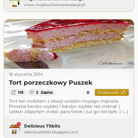
www.mojekuchennerewelacje.pl
16 stycznia 2014
Tort porzeczkowy Puszek
0
110
2
Zapisz
Smakowite
Tort ten zrobiłam z okazji urodzin mojego mężusia.
Powstał bardzo szybko i bardzo szybko też zniknął :)
Ledwo zdążyłam zrobić parę fotek i już go nie było :) (...)
Delicious Titbits
delicioustitbits.blogspot.com