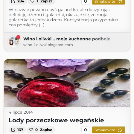
0
284
1
Zapisz
Smakowite
W nazwie powinna być galaretka, ale doczytując
definicję dżemu i galaretki, okazuje się, że moja
galaretka to jednak dżem. Konsystencją przypomina
coś pomiędzy (...)
Wino i oliwki... moje kuchenne podboje
wino-i-oliwki.blogspot.com
4 lipca 2014
Lody porzeczkowe wegańskie
0
137
0
Zapisz
Smakowite