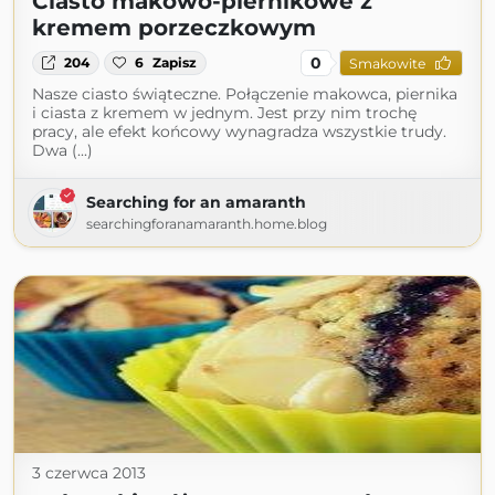
Ciasto makowo-piernikowe z
kremem porzeczkowym
0
204
6
Zapisz
Smakowite
Nasze ciasto świąteczne. Połączenie makowca, piernika
i ciasta z kremem w jednym. Jest przy nim trochę
pracy, ale efekt końcowy wynagradza wszystkie trudy.
Dwa (...)
Searching for an amaranth
searchingforanamaranth.home.blog
3 czerwca 2013