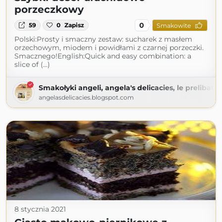
porzeczkowy
0
59
0
Zapisz
Smakowite
Polski:Prosty i smaczny zestaw: sucharek z masłem
orzechowym, miodem i powidłami z czarnej porzeczki.
Smacznego!English:Quick and easy combination: a
slice of (...)
Smakołyki angeli, angela's delicacies, le prelibate
angelasdelicacies.blogspot.com
8 stycznia 2021