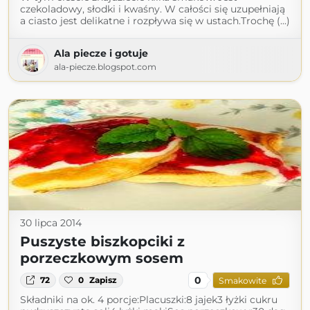
czekoladowy, słodki i kwaśny. W całości się uzupełniają
a ciasto jest delikatne i rozpływa się w ustach.Trochę (...)
Ala piecze i gotuje
ala-piecze.blogspot.com
30 lipca 2014
Puszyste biszkopciki z
porzeczkowym sosem
0
72
0
Zapisz
Smakowite
Składniki na ok. 4 porcje:Placuszki:8 jajek3 łyżki cukru