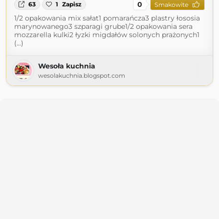
0
63
1
Zapisz
Smakowite
1/2 opakowania mix sałat1 pomarańcza3 plastry łososia
marynowanego3 szparagi grube1/2 opakowania sera
mozzarella kulki2 łyzki migdałów solonych prażonych1
(...)
Wesoła kuchnia
wesolakuchnia.blogspot.com