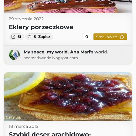
29 stycznia 2022
Eklery porzeczkowe
0
51
5
Zapisz
Smakowite
My space, my world. Ana Mari's world.
anamarisworld.blogspot.com
18 marca 2015
Szybki deser arachidowo-