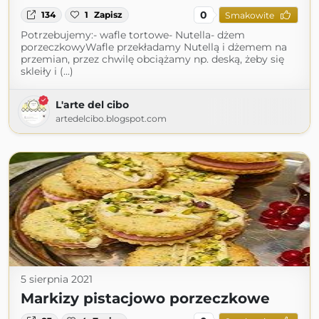
0
134
1
Zapisz
Smakowite
Potrzebujemy:- wafle tortowe- Nutella- dżem
porzeczkowyWafle przekładamy Nutellą i dżemem na
przemian, przez chwilę obciążamy np. deską, żeby się
skleiły i (...)
L'arte del cibo
artedelcibo.blogspot.com
5 sierpnia 2021
Markizy pistacjowo porzeczkowe