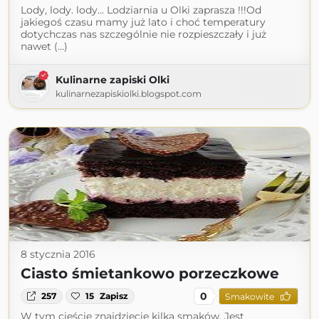
Lody, lody. lody... Lodziarnia u Olki zaprasza !!!Od
jakiegoś czasu mamy już lato i choć temperatury
dotychczas nas szczególnie nie rozpieszczały i już
nawet (...)
Kulinarne zapiski Olki
kulinarnezapiskiolki.blogspot.com
8 stycznia 2016
Ciasto śmietankowo porzeczkowe
0
257
15
Zapisz
Smakowite
W tym cieście znajdziecie kilka smaków. Jest