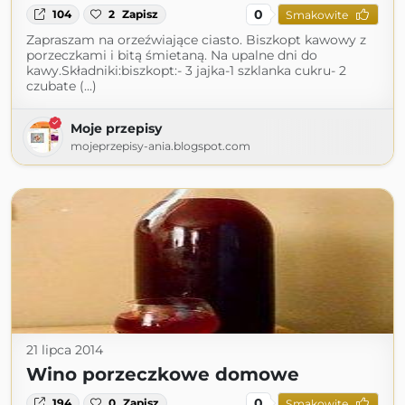
0
104
2
Zapisz
Smakowite
Zapraszam na orzeźwiające ciasto. Biszkopt kawowy z
porzeczkami i bitą śmietaną. Na upalne dni do
kawy.Składniki:biszkopt:- 3 jajka-1 szklanka cukru- 2
czubate (...)
Moje przepisy
mojeprzepisy-ania.blogspot.com
21 lipca 2014
Wino porzeczkowe domowe
0
194
0
Zapisz
Smakowite