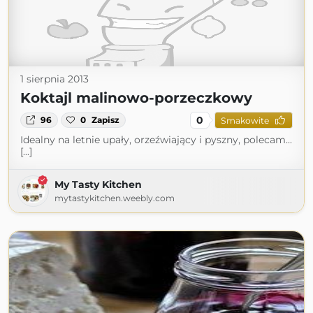
1 sierpnia 2013
Koktajl malinowo-porzeczkowy
0
96
0
Zapisz
Smakowite
Idealny na letnie upały, orzeźwiający i pyszny, polecam...
[...]
My Tasty Kitchen
mytastykitchen.weebly.com