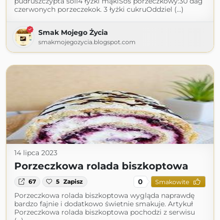
pudruszczypta soli4 łyżki mąkiSos porzeczkowy:30 dag
czerwonych porzeczekok. 3 łyżki cukruOddziel (...)
Smak Mojego Życia
smakmojegozycia.blogspot.com
14 lipca 2023
Porzeczkowa rolada biszkoptowa
0
67
5
Zapisz
Smakowite
Porzeczkowa rolada biszkoptowa wygląda naprawdę
bardzo fajnie i dodatkowo świetnie smakuje. Artykuł
Porzeczkowa rolada biszkoptowa pochodzi z serwisu