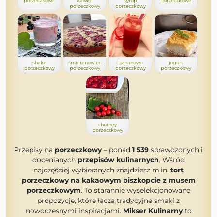
porzeczkowa
kawior
syrop
porzeczkowe
porzeczkowy
porzeczkowy
shake
śmietanowiec
bananowo
jogurt
porzeczkowy
porzeczkowy
porzeczkowy
porzeczkowy
chutney
porzeczkowy
Przepisy na
porzeczkowy
– ponad
1 539
sprawdzonych i
docenianych
przepisów kulinarnych
. Wśród
najczęściej wybieranych znajdziesz m.in.
tort
porzeczkowy na kakaowym biszkopcie z musem
porzeczkowym
. To starannie wyselekcjonowane
propozycje, które łączą tradycyjne smaki z
nowoczesnymi inspiracjami.
Mikser Kulinarny
to