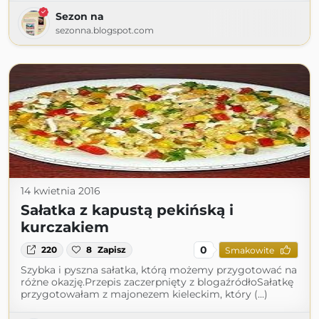
Sezon na
sezonna.blogspot.com
14 kwietnia 2016
Sałatka z kapustą pekińską i
kurczakiem
0
220
8
Zapisz
Smakowite
Szybka i pyszna sałatka, którą możemy przygotować na
różne okazję.Przepis zaczerpnięty z blogaźródłoSałatkę
przygotowałam z majonezem kieleckim, który (...)