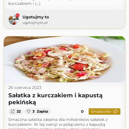
kurczakiem i (...)
Ugotujmy to
ugotujmyto.pl
26 czerwca 2023
Sałatka z kurczakiem i kapustą
pekińską
0
22
3
Zapisz
Smakowite
Smaczna sałatka idealna dla miłośników sałatek z
kurczakiem. W tej wersji w połączeniu z kapustą