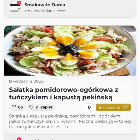
Smakowite Dania
smakowitedania.com
8 września 2023
Sałatka pomidorowo-ogórkowa z
tuńczykiem i kapustą pekińską
0
63
2
Zapisz
Smakowite
Sałatka z kapustą pekińską, pomidorami, ogórkiem,
jajkiem, tuńczykiem i oliwkami. Można podać ją w takiej
formie jak pokazane jest to