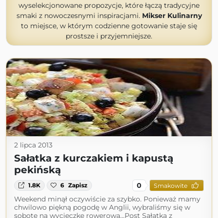
wyselekcjonowane propozycje, które łączą tradycyjne
smaki z nowoczesnymi inspiracjami.
Mikser Kulinarny
to miejsce, w którym codzienne gotowanie staje się
prostsze i przyjemniejsze.
2 lipca 2013
Sałatka z kurczakiem i kapustą
pekińską
0
1.8K
6
Zapisz
Smakowite
Weekend minął oczywiście za szybko. Ponieważ mamy
chwilowo piękną pogodę w Anglii, wybraliśmy się w
sobotę na wycieczkę rowerową...Post Sałatka z