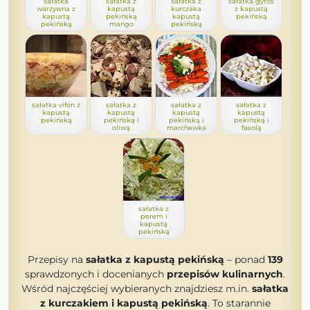
sałatka
sałatka z
sałatka z
sałatka gyros
warzywna z
kapustą
kurczaka
z kapustą
kapustą
pekińską
kapustą
pekińską
pekińską
mango
pekińską
sałatka vifon z
sałatka z
sałatka z
sałatka z
kapustą
kapustą
kapustą
kapustą
pekińską
pekińską i
pekińską i
pekińską i
oliwą
marchewka
fasolą
sałatka z
porem i
kapustą
pekińską
Przepisy na
sałatka z kapustą pekińską
– ponad
139
sprawdzonych i docenianych
przepisów kulinarnych
.
Wśród najczęściej wybieranych znajdziesz m.in.
sałatka
z kurczakiem i kapustą pekińską
. To starannie