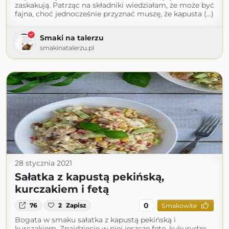
zaskakują. Patrząc na składniki wiedziałam, że może być
fajna, choć jednocześnie przyznać muszę, że kapusta (...)
Smaki na talerzu
smakinatalerzu.pl
28 stycznia 2021
Sałatka z kapustą pekińską,
kurczakiem i fetą
0
76
2
Zapisz
Smakowite
Bogata w smaku sałatka z kapustą pekińską i
kurczakiem. Znajdziecie w niej jeszcze fetę, kukurydzę,