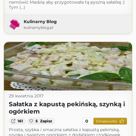
namówić Madzię aby przygotowała tą pyszną sałatkę :)
Tym (...)
Kulinarny Blog
kulinarnyblog.pl
29 kwietnia 2017
Sałatka z kapustą pekińską, szynką i
ogórkiem
0
161
5
Zapisz
Smakowite
Prosta, szybka i smaczna sałatka z kapustą pekińską,
szynką i świeżym ogórkiem z dodatkiem rzodkiewek,