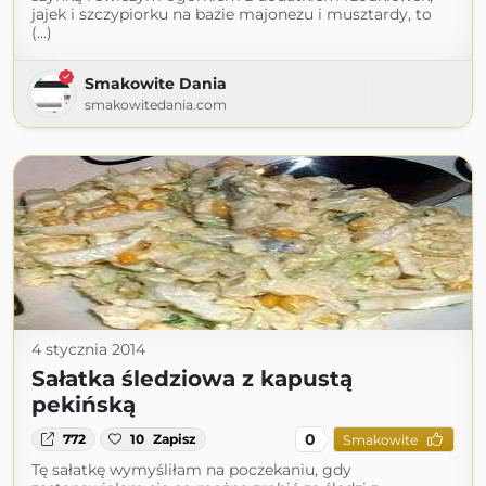
jajek i szczypiorku na bazie majonezu i musztardy, to
(...)
Smakowite Dania
smakowitedania.com
4 stycznia 2014
Sałatka śledziowa z kapustą
pekińską
0
772
10
Zapisz
Smakowite
Tę sałatkę wymyśliłam na poczekaniu, gdy