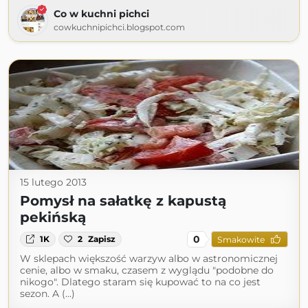
Co w kuchni pichci
cowkuchnipichci.blogspot.com
15 lutego 2013
Pomysł na sałatkę z kapustą
pekińską
0
1K
2
Zapisz
Smakowite
W sklepach większość warzyw albo w astronomicznej
cenie, albo w smaku, czasem z wyglądu "podobne do
nikogo". Dlatego staram się kupować to na co jest
sezon. A (...)