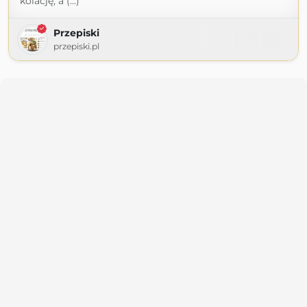
kolację, a (...)
Przepiski
przepiski.pl