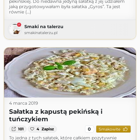
pekińskiej. Do niedawna jedyną sałatką z jej udziałem
jaką przygotowywałam była sałatka „Gyros”. Ta jest
równie (...)
Smaki na talerzu
smakinatalerzu.pl
4 marca 2019
Sałatka z kapustą pekińską i
tuńczykiem
0
101
4
Zapisz
Smakowite
To jedna z tych sałatek, które całkiem pozytywnie