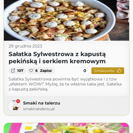
29 grudnia 2023
Sałatka Sylwestrowa z kapustą
pekińską i serkiem kremowym
0
107
6
Zapisz
Smakowite
Sałatka Sylwestrowa powinna być wyjątkowa i z tzw
„efektem WOW!” Myślę, że ta właśnie taka jest. Sałatka
z kapustą pekińską
Smaki na talerzu
smakinatalerzu.pl