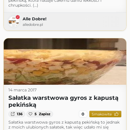
pekińską, która nadaje całemu daniu lekkości i
chrupkości. (...)
Alle Dobre!
alledobre.pl
14 marca 2017
Sałatka warstwowa gyros z kapustą
pekińską
0
136
5
Zapisz
Smakowite
Sałatka warstwowa gyros z kapustą pekińską to jednak
z moich ulubionych sałatek, tak więc udało mi się