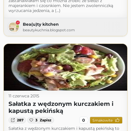
zastanawiałam się co można zrobić ze śledzi z
majerankiem i czosnkiem. Nie jestem zwolenniczką
wyrzucania jedzenia, a (...)
Bea(u)ty kitchen
beautykuchnia.blogspot.com
11 czerwca 2015
Sałatka z wędzonym kurczakiem i
kapustą pekińską
0
287
3
Zapisz
Smakowite
Sałatka z wędzonym kurczakiem i kapustą pekińską to