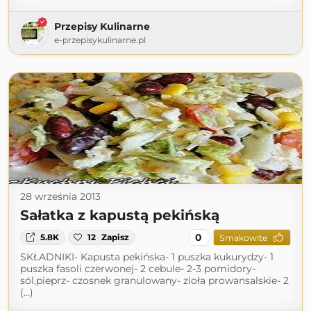
Przepisy Kulinarne
e-przepisykulinarne.pl
28 września 2013
Sałatka z kapustą pekińską
0
5.8K
12
Zapisz
Smakowite
SKŁADNIKI- Kapusta pekińska- 1 puszka kukurydzy- 1
puszka fasoli czerwonej- 2 cebule- 2-3 pomidory-
sól,pieprz- czosnek granulowany- zioła prowansalskie- 2
(...)