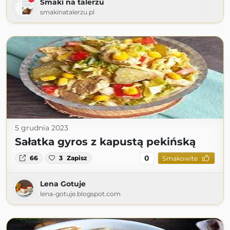
Smaki na talerzu
smakinatalerzu.pl
5 grudnia 2023
Sałatka gyros z kapustą pekińską
0
66
3
Zapisz
Smakowite
Lena Gotuje
lena-gotuje.blogspot.com