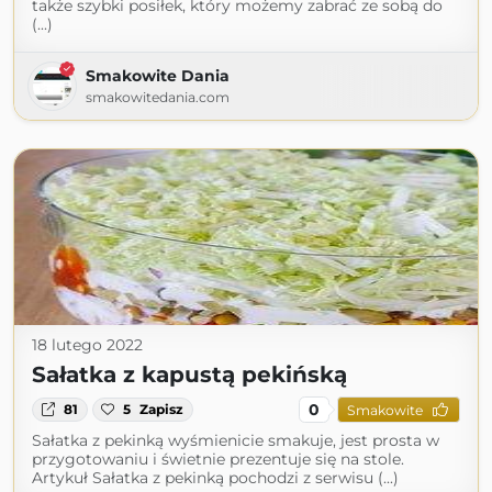
także szybki posiłek, który możemy zabrać ze sobą do
(...)
Smakowite Dania
smakowitedania.com
18 lutego 2022
Sałatka z kapustą pekińską
0
81
5
Zapisz
Smakowite
Sałatka z pekinką wyśmienicie smakuje, jest prosta w
przygotowaniu i świetnie prezentuje się na stole.
Artykuł Sałatka z pekinką pochodzi z serwisu (...)