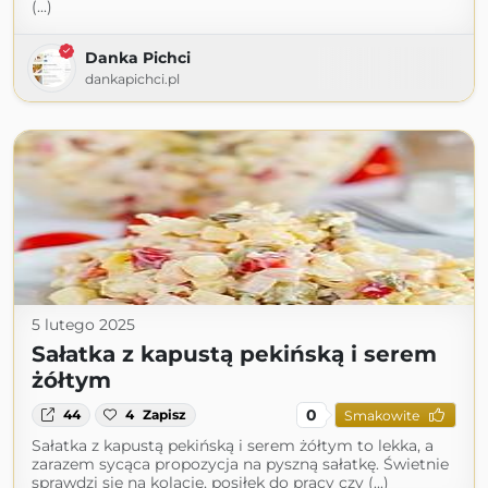
(...)
Danka Pichci
dankapichci.pl
5 lutego 2025
Sałatka z kapustą pekińską i serem
żółtym
0
44
4
Zapisz
Smakowite
Sałatka z kapustą pekińską i serem żółtym to lekka, a
zarazem sycąca propozycja na pyszną sałatkę. Świetnie
sprawdzi się na kolację, posiłek do pracy czy (...)