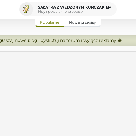
SAŁATKA Z WĘDZONYM KURCZAKIEM
Hity i popularne przepisy
Popularne
Nowe przepisy
zgłaszaj nowe blogi, dyskutuj na forum i wyłącz reklamy 😄