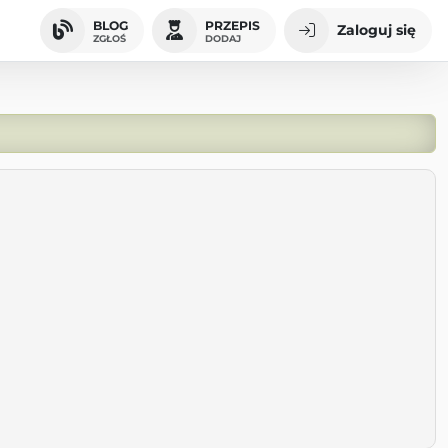
BLOG
PRZEPIS
Zaloguj się
ZGŁOŚ
DODAJ