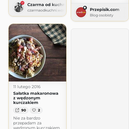
Czarrna od kuchni
Przepisik.com
czarrnaodkuchni.wordpress.com
Blog osobisty
11 lutego 2016
Sałatka makaronowa
z wędzonym
kurczakiem
90
2
Nie za bardzo
przepadam za
wędzonym kurczakiem,