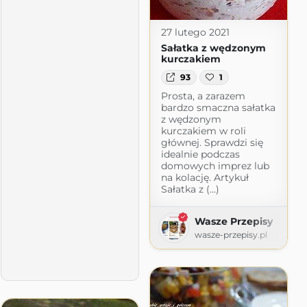
27 lutego 2021
Sałatka z wędzonym
kurczakiem
93
1
Prosta, a zarazem
bardzo smaczna sałatka
z wędzonym
kurczakiem w roli
głównej. Sprawdzi się
idealnie podczas
domowych imprez lub
na kolację. Artykuł
Sałatka z (...)
ecz i gotuj z sercem
Wasze Przepisy
wasze-przepisy.pl