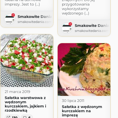
imprezy. Jest to (...)
przygotowania
wykorzystamy
wędzonego (...)
Smakowite Dania
smakowitedania.com
Smakowite Dania
smakowitedania.com
21 marca 2019
Sałatka warstwowa z
30 lipca 2011
wędzonym
kurczakiem, jajkiem i
Sałatka z wędzonym
rzodkiewką
kurczakiem na
imprezę
130
6