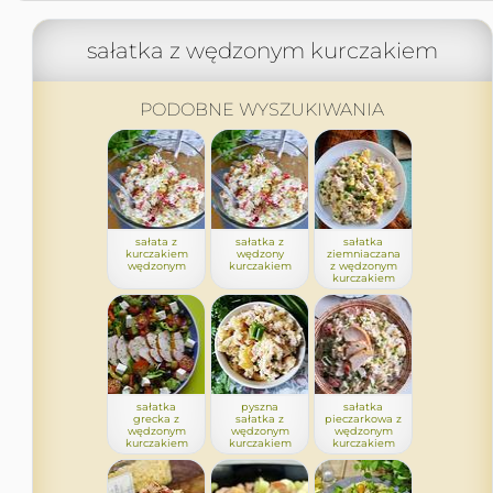
sałatka z wędzonym kurczakiem
PODOBNE WYSZUKIWANIA
sałata z
sałatka z
sałatka
kurczakiem
wędzony
ziemniaczana
wędzonym
kurczakiem
z wędzonym
kurczakiem
sałatka
pyszna
sałatka
grecka z
sałatka z
pieczarkowa z
wędzonym
wędzonym
wędzonym
kurczakiem
kurczakiem
kurczakiem