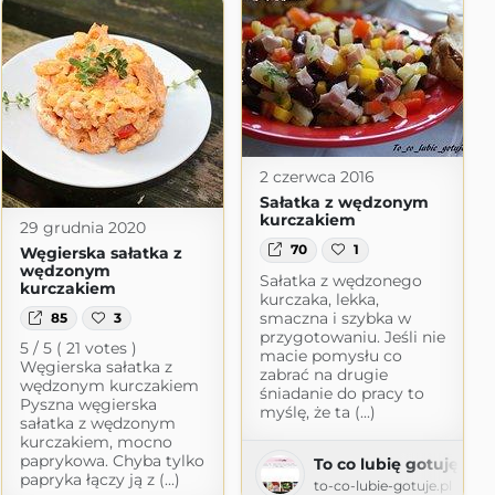
2 czerwca 2016
Sałatka z wędzonym
kurczakiem
29 grudnia 2020
70
1
Węgierska sałatka z
wędzonym
Sałatka z wędzonego
kurczakiem
kurczaka, lekka,
smaczna i szybka w
85
3
przygotowaniu. Jeśli nie
5 / 5 ( 21 votes )
macie pomysłu co
Węgierska sałatka z
zabrać na drugie
wędzonym kurczakiem
śniadanie do pracy to
Pyszna węgierska
myślę, że ta (...)
sałatka z wędzonym
kurczakiem, mocno
paprykowa. Chyba tylko
To co lubię gotuję
papryka łączy ją z (...)
ress.com
to-co-lubie-gotuje.pl