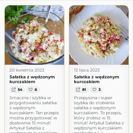
20 kwietnia 2023
13 lipca 2023
Sałatka z wędzonym
Sałatka z wędzonym
kurczakiem
kurczakiem
54
6
81
3
Smaczna i szybka w
Przepyszna i super
przygotowaniu sałatka
szybka do zrobienia
z wędzonym
sałatka z wędzonym
kurczakiem. Ten przepis
kurczakiem. To przepis,
można przygotować w
który zrobisz w 15
dosłownie 15 minut!
minut! Artykuł Sałatka z
Artykuł Sałatka z
wędzonym kurczakiem