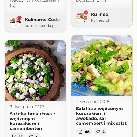
wędzonym kurczakiem
pochodzi z (...)
(...)
Kulineo
Kulinarne Cuda
kulineo.pl
kulinarnecuda.pl
4 września 2018
7 listopada 2022
Sałatka z wędzonym
kurczakiem i
Sałatka brokułowa z
awokado, ser
wędzonym
camembert i mix sałat
kurczakiem i
camembertem
68
2
55
4