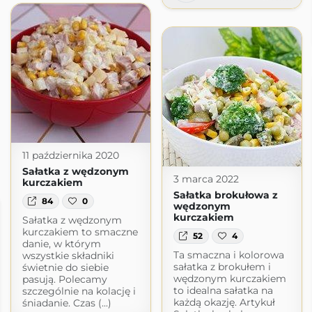
11 października 2020
Sałatka z wędzonym
3 marca 2022
kurczakiem
Sałatka brokułowa z
84
0
wędzonym
kurczakiem
Sałatka z wędzonym
kurczakiem to smaczne
52
4
danie, w którym
Ta smaczna i kolorowa
wszystkie składniki
sałatka z brokułem i
świetnie do siebie
wędzonym kurczakiem
pasują. Polecamy
to idealna sałatka na
szczególnie na kolację i
każdą okazję. Artykuł
śniadanie. Czas (...)