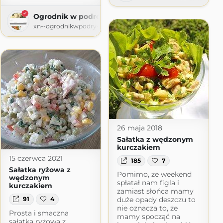
Ogrodnik w podróży
xn--ogrodnikwpodry-xob60t.pl
26 maja 2018
Sałatka z wędzonym
kurczakiem
15 czerwca 2021
185
7
Sałatka ryżowa z
Pomimo, że weekend
wędzonym
spłatał nam figla i
kurczakiem
zamiast słońca mamy
duże opady deszczu to
91
4
nie oznacza to, że
Prosta i smaczna
mamy spocząć na
sałatka ryżowa z