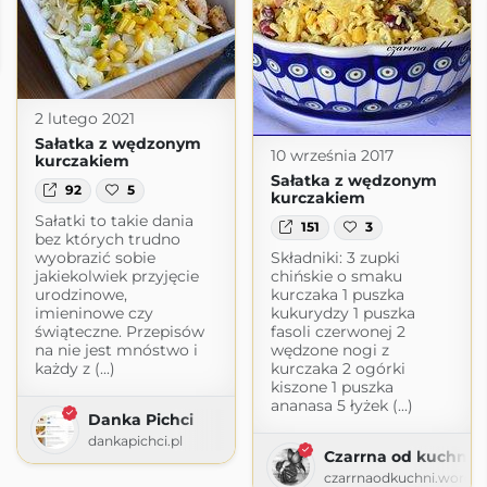
2 lutego 2021
Sałatka z wędzonym
10 września 2017
kurczakiem
Sałatka z wędzonym
92
5
kurczakiem
Sałatki to takie dania
151
3
bez których trudno
wyobrazić sobie
Składniki: 3 zupki
jakiekolwiek przyjęcie
chińskie o smaku
urodzinowe,
kurczaka 1 puszka
imieninowe czy
kukurydzy 1 puszka
świąteczne. Przepisów
fasoli czerwonej 2
na nie jest mnóstwo i
wędzone nogi z
każdy z (...)
kurczaka 2 ogórki
kiszone 1 puszka
ananasa 5 łyżek (...)
Danka Pichci
dankapichci.pl
Czarrna od kuchni
czarrnaodkuchni.wordp