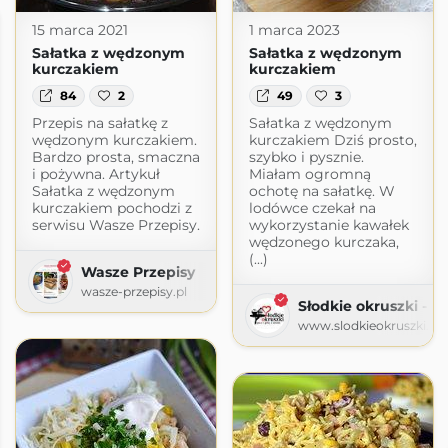
15 marca 2021
1 marca 2023
Sałatka z wędzonym
Sałatka z wędzonym
kurczakiem
kurczakiem
84
2
49
3
Przepis na sałatkę z
Sałatka z wędzonym
wędzonym kurczakiem.
kurczakiem Dziś prosto,
Bardzo prosta, smaczna
szybko i pysznie.
i pożywna. Artykuł
Miałam ogromną
Sałatka z wędzonym
ochotę na sałatkę. W
kurczakiem pochodzi z
lodówce czekał na
serwisu Wasze Przepisy.
wykorzystanie kawałek
wędzonego kurczaka,
(...)
Wasze Przepisy
wasze-przepisy.pl
Słodkie okruszki - pi
www.slodkieokruszki.pl