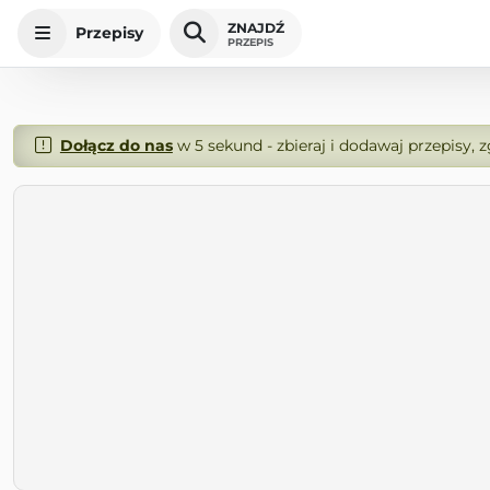
ZNAJDŹ
Przepisy
PRZEPIS
Dołącz do nas
w 5 sekund - zbieraj i dodawaj przepisy, 