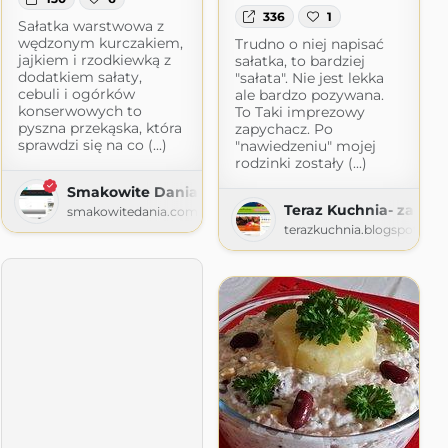
336
1
Sałatka warstwowa z
wędzonym kurczakiem,
Trudno o niej napisać
jajkiem i rzodkiewką z
sałatka, to bardziej
dodatkiem sałaty,
"sałata". Nie jest lekka
cebuli i ogórków
ale bardzo pozywana.
konserwowych to
To Taki imprezowy
pyszna przekąska, która
zapychacz. Po
sprawdzi się na co (...)
"nawiedzeniu" mojej
rodzinki zostały (...)
Smakowite Dania
Teraz Kuchnia- zagląd
smakowitedania.com
terazkuchnia.blogspot.co