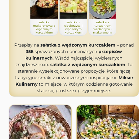
sałatka
sałatka z
sałatka z
makaronowa z
ciecierzycą i
kurczakiem
wędzonym
wędzonym
wędzonym i
kurczakiem
kurczakiem
makaronem
Przepisy na
sałatka z wędzonym kurczakiem
– ponad
356
sprawdzonych i docenianych
przepisów
kulinarnych
. Wśród najczęściej wybieranych
znajdziesz m.in.
sałatka z wędzonym kurczakiem
. To
starannie wyselekcjonowane propozycje, które łączą
tradycyjne smaki z nowoczesnymi inspiracjami.
Mikser
Kulinarny
to miejsce, w którym codzienne gotowanie
staje się prostsze i przyjemniejsze.