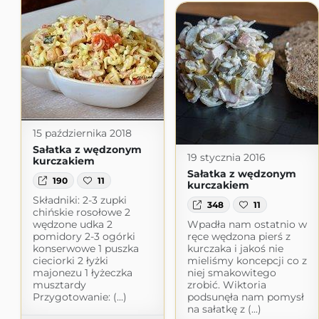
15 października 2018
Sałatka z wędzonym
19 stycznia 2016
kurczakiem
Sałatka z wędzonym
190
11
kurczakiem
Składniki: 2-3 zupki
348
11
chińskie rosołowe 2
wędzone udka 2
Wpadła nam ostatnio w
pomidory 2-3 ogórki
ręce wędzona pierś z
konserwowe 1 puszka
kurczaka i jakoś nie
cieciorki 2 łyżki
mieliśmy koncepcji co z
majonezu 1 łyżeczka
niej smakowitego
musztardy
zrobić. Wiktoria
Przygotowanie: (...)
podsunęła nam pomysł
na sałatkę z (...)