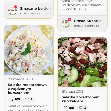
Sałatka brokułowa z
wędzonym kurczakiem
Smaczne bo domowe
pochodzi z (...)
smacznebodomowe.pl
Prosta Kuchnia
prostakuchnia.pl
29 marca 2019
Sałatka makaronowa
z wędzonym
19 maja 2013
kurczakiem
Sałatka z wędzonym
109
5
kurczakiem
Sałatka makaronowa z
188
3
wędzonym kurczakiem.