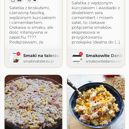
Sałatka z wędzonym
Sałatka z brokułami,
kurczakiem i awokado z
czerwoną fasolką,
dodatkiem sera
wędzonym kurczakiem
camembert i mixem
i camembertem.
sałat, to ciekawe
Ciekawa w smaku, ale
połączenie smaków,
dość intensywna w
ekspresowa w
zapachu ????
przygotowaniu
Podejrzewam, że
przekąska idealna do (...)
Smaki na talerzu
Smakowite Dania
smakinatalerzu.pl
smakowitedania.com
ą