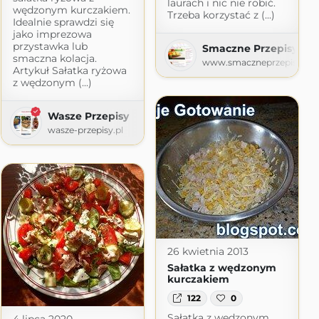
laurach i nic nie robić.
wędzonym kurczakiem.
Trzeba korzystać z (...)
Idealnie sprawdzi się
jako imprezowa
przystawka lub
Smaczne Przepisy
smaczna kolacja.
www.smaczneprzepisy.com
Artykuł Sałatka ryżowa
z wędzonym (...)
Wasze Przepisy
wasze-przepisy.pl
26 kwietnia 2013
Sałatka z wędzonym
kurczakiem
122
0
Sałatka z wędzonym
4 lipca 2020