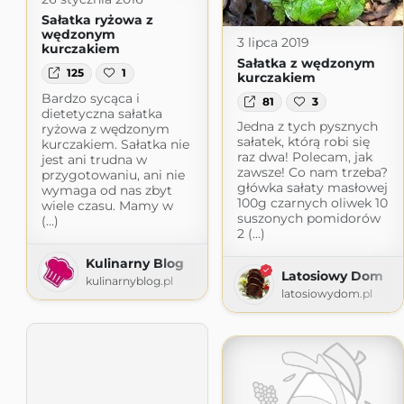
Sałatka ryżowa z
wędzonym
3 lipca 2019
kurczakiem
Sałatka z wędzonym
125
1
kurczakiem
Bardzo sycąca i
81
3
dietetyczna sałatka
Jedna z tych pysznych
ryżowa z wędzonym
sałatek, którą robi się
kurczakiem. Sałatka nie
raz dwa! Polecam, jak
jest ani trudna w
zawsze! Co nam trzeba?
przygotowaniu, ani nie
główka sałaty masłowej
wymaga od nas zbyt
100g czarnych oliwek 10
wiele czasu. Mamy w
suszonych pomidorów
(...)
2 (...)
Kulinarny Blog
Latosiowy Dom
kulinarnyblog.pl
latosiowydom.pl