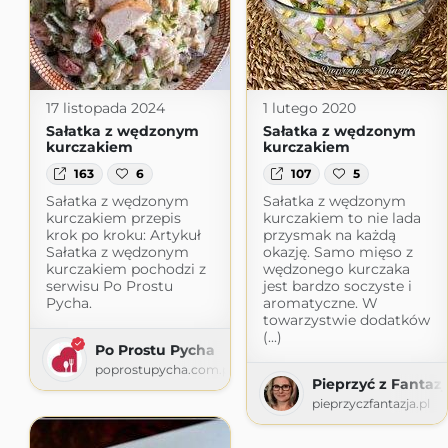
17 listopada 2024
1 lutego 2020
Sałatka z wędzonym
Sałatka z wędzonym
kurczakiem
kurczakiem
163
6
107
5
Sałatka z wędzonym
Sałatka z wędzonym
kurczakiem przepis
kurczakiem to nie lada
krok po kroku: Artykuł
przysmak na każdą
Sałatka z wędzonym
okazję. Samo mięso z
kurczakiem pochodzi z
wędzonego kurczaka
serwisu Po Prostu
jest bardzo soczyste i
Pycha.
aromatyczne. W
towarzystwie dodatków
(...)
Po Prostu Pycha
poprostupycha.com.pl
Pieprzyć z Fantazj
pieprzyczfantazja.pl