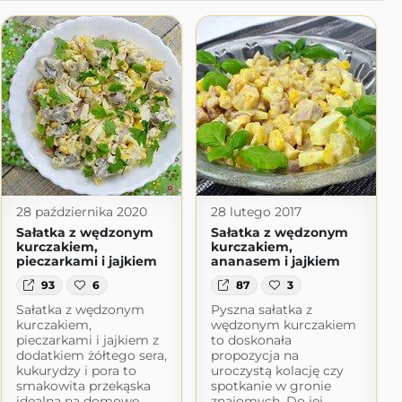
28 października 2020
28 lutego 2017
Sałatka z wędzonym
Sałatka z wędzonym
kurczakiem,
kurczakiem,
pieczarkami i jajkiem
ananasem i jajkiem
93
6
87
3
Sałatka z wędzonym
Pyszna sałatka z
kurczakiem,
wędzonym kurczakiem
pieczarkami i jajkiem z
to doskonała
dodatkiem żółtego sera,
propozycja na
kukurydzy i pora to
uroczystą kolację czy
smakowita przekąska
spotkanie w gronie
idealna na domowe
znajomych. Do jej