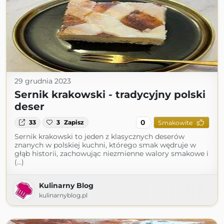
29 grudnia 2023
Sernik krakowski - tradycyjny polski
deser
0
33
3
Zapisz
Smakowite
Sernik krakowski to jeden z klasycznych deserów
znanych w polskiej kuchni, którego smak wędruje w
głąb historii, zachowując niezmienne walory smakowe i
(...)
Kulinarny Blog
kulinarnyblog.pl