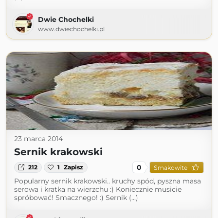
Dwie Chochelki
www.dwiechochelki.pl
23 marca 2014
Sernik krakowski
0
212
1
Zapisz
Smakowite
Popularny sernik krakowski.. kruchy spód, pyszna masa
serowa i kratka na wierzchu :) Koniecznie musicie
spróbować! Smacznego! :) Sernik (...)