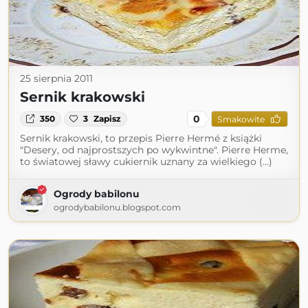
25 sierpnia 2011
Sernik krakowski
0
350
3
Zapisz
Smakowite
Sernik krakowski, to przepis Pierre Hermé z książki
"Desery, od najprostszych po wykwintne". Pierre Herme,
to światowej sławy cukiernik uznany za wielkiego (...)
Ogrody babilonu
ogrodybabilonu.blogspot.com