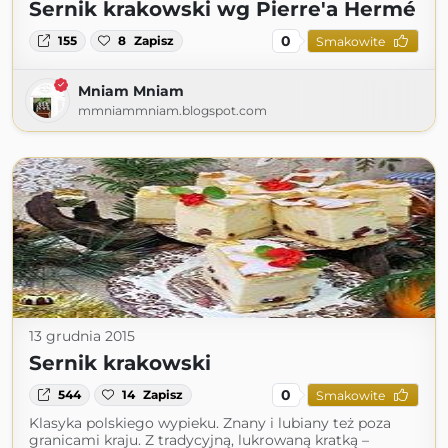
Sernik krakowski wg Pierre'a Hermé
0
155
8
Zapisz
Smakowite
Mniam Mniam
mmniammniam.blogspot.com
13 grudnia 2015
Sernik krakowski
0
544
14
Zapisz
Smakowite
Klasyka polskiego wypieku. Znany i lubiany też poza
granicami kraju. Z tradycyjną, lukrowaną kratką –