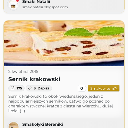
Smaki Natalii
smakinatalii.blogspot.com
2 kwietnia 2015
Sernik krakowski
0
175
3
Zapisz
Smakowite
Sernik krakowski to obok wiedeńskiego, jeden z
najpopularniejszych serników. Łatwo go poznać po
charakterystycznej kratce z ciasta na wierzchu, dużej
ilości (...)
Smakołyki Bereniki