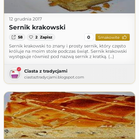
12 grudnia 2017
Sernik krakowski
0
58
2
Zapisz
Smakowite
Sernik krakowski to znany i prosty sernik, który często
króluje na moim stole podczas świąt. Sernik krakowski
występuje również pod nazwą sernik z kratką. (...)
Ciasta z tradycjami
ciastaztradycjami.blogspot.com