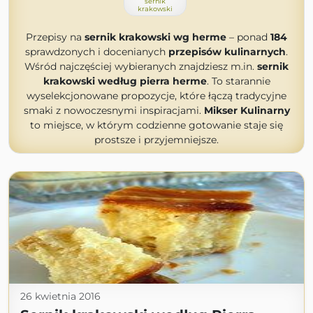
sernik
krakowski
Przepisy na
sernik krakowski wg herme
– ponad
184
sprawdzonych i docenianych
przepisów kulinarnych
.
Wśród najczęściej wybieranych znajdziesz m.in.
sernik
krakowski według pierra herme
. To starannie
wyselekcjonowane propozycje, które łączą tradycyjne
smaki z nowoczesnymi inspiracjami.
Mikser Kulinarny
to miejsce, w którym codzienne gotowanie staje się
prostsze i przyjemniejsze.
26 kwietnia 2016