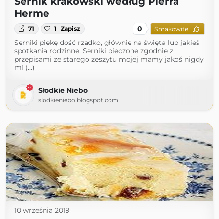
Sernik krakowski według Pierra
Herme
0
71
1
Zapisz
Smakowite
Serniki piekę dość rzadko, głównie na święta lub jakieś
spotkania rodzinne. Serniki pieczone zgodnie z
przepisami ze starego zeszytu mojej mamy jakoś nigdy
mi (...)
Słodkie Niebo
slodkieniebo.blogspot.com
10 września 2019