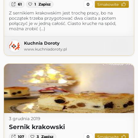
0
61
1
Zapisz
Smakowite
Z sernikiem krakowskim jest trochę pracy, bo na
początek trzeba przygotować dwa ciasta a potem
połączyć je w jedną całość. Ciasto kruche na spód,
można zrobić (...)
Kuchnia Doroty
www.kuchniadoroty.pl
3 grudnia 2019
Sernik krakowski
0
107
3
Zapisz
Smakowite