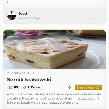
(...)
food²
www.food2.pl
19 czerwca 2019
Sernik krakowski
0
85
1
Zapisz
Smakowite
4.9 / 5 ( 7 votes ) Przepis na tradycyjny sernik krakowski
z kratką. Pyszny, wilgotny z rodzynkami i błyszczącym
lukrem. Idealny na nadchodzące święta. (...)