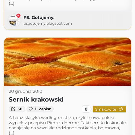
(...)
PS. Gotujemy.
psgotujemy.blogspot.com
20 grudnia 2010
Sernik krakowski
0
511
1
Zapisz
Smakowite
A teraz klasyka według mistrza, czyli znowu polski
wypiek z przepisu Pierre’a Herme. Taki sernik doskonale
nadaje się na wszelkie rodzinne spotkania, bo można,
(...)