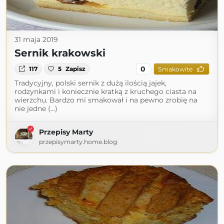
31 maja 2019
Sernik krakowski
0
117
5
Zapisz
Smakowite
Tradycyjny, polski sernik z dużą ilością jajek,
rodzynkami i koniecznie kratką z kruchego ciasta na
wierzchu. Bardzo mi smakował i na pewno zrobię na
nie jedne (...)
Przepisy Marty
przepisymarty.home.blog