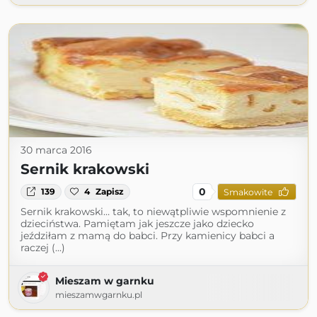
30 marca 2016
Sernik krakowski
0
139
4
Zapisz
Smakowite
Sernik krakowski… tak, to niewątpliwie wspomnienie z
dzieciństwa. Pamiętam jak jeszcze jako dziecko
jeździłam z mamą do babci. Przy kamienicy babci a
raczej (...)
Mieszam w garnku
mieszamwgarnku.pl