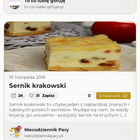
To co lubię gotuję
to-co-lubie-gotuje.pl
19 listopada 2016
Sernik krakowski
0
2K
31
Zapisz
Smakowite
Sernik krakowski to chyba jeden z najbardziej znanych i
lubianych polskich serników. Wydaje się nam, że każdy
kojarzy go wizualnie – puszysty sernik na kruchym (...)
Niecodziennik Pary
niecodziennikpary.pl