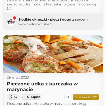
Dziś mam dla Was dwa fajne przepisy. Przepis na
pieczone udka (nóżki) z kurczaka i przepis na domową
(...)
Słodkie okruszki - piecz i gotuj z sercem
www.slodkieokruszki.pl
29 maja 2023
Pieczone udka z kurczaka w
marynacie
0
55
4
Zapisz
Smakowite
Pieczone udka z kurczaka w marynacie smakują