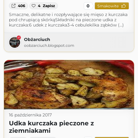
0
406
4
Zapisz
Smakowite
Smaczne, delikatne i rozpływające się mięso z kurczaka
pod chrupiącą skórkąSkładniki na pieczone udka z
kurczaka:6 udek z kurczaka3-4 cebulekilka ząbków (...)
Obżarciuch
oobzarciuch.blogspot.com
16 października 2017
Udka kurczaka pieczone z
ziemniakami