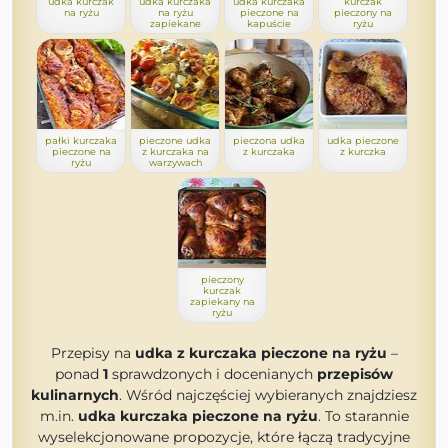
udka kurczak
udka kurczaka
udka kurczaka
kurczak
na ryżu
na ryżu
pieczone na
pieczony na
zapiekane
kapuście
ryżu
pałki kurczaka
pieczone udka
pieczona udka
udka pieczone
pieczone na
z kurczaka na
z kurczaka
z kurczka
ryżu
warzywach
pieczony
kurczak
zapiekany na
ryżu
Przepisy na
udka z kurczaka pieczone na ryżu
–
ponad
1
sprawdzonych i docenianych
przepisów
kulinarnych
. Wśród najczęściej wybieranych znajdziesz
m.in.
udka kurczaka pieczone na ryżu
. To starannie
wyselekcjonowane propozycje, które łączą tradycyjne