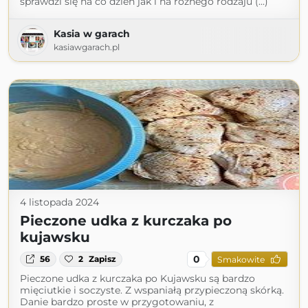
sprawdzi się na co dzień jak i na różnego rodzaju (...)
Kasia w garach
kasiawgarach.pl
4 listopada 2024
Pieczone udka z kurczaka po
kujawsku
0
56
2
Zapisz
Smakowite
Pieczone udka z kurczaka po Kujawsku są bardzo
mięciutkie i soczyste. Z wspaniałą przypieczoną skórką.
Danie bardzo proste w przygotowaniu, z