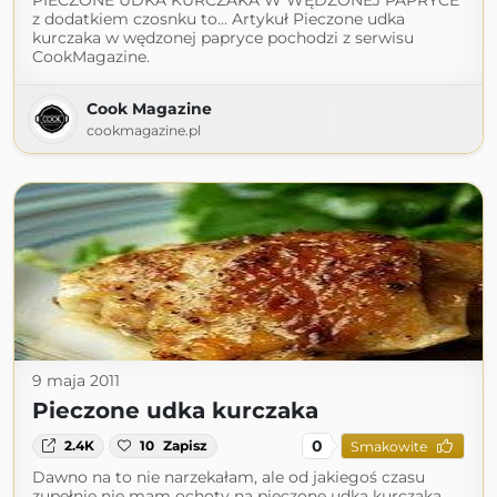
PIECZONE UDKA KURCZAKA W WĘDZONEJ PAPRYCE
z dodatkiem czosnku to... Artykuł Pieczone udka
kurczaka w wędzonej papryce pochodzi z serwisu
CookMagazine.
Cook Magazine
cookmagazine.pl
9 maja 2011
Pieczone udka kurczaka
0
2.4K
10
Zapisz
Smakowite
Dawno na to nie narzekałam, ale od jakiegoś czasu
zupełnie nie mam ochoty na pieczone udka kurczaka.