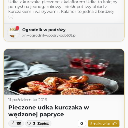
Udka z kurczaka pieczone z kalafiorem Udka to kolejny
pomysł na jednogarnkowy , niekłopotliwy obiad z
kurczakiem i warzywami . Kalafior to jedna z bardziej
(...)
Ogrodnik w podróży
xn--ogrodnikwpodry-xob60t.pl
11 października 2016
Pieczone udka kurczaka w
wędzonej papryce
0
151
3
Zapisz
Smakowite