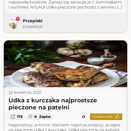
naprawdę świetnie. Zazwyczaj serwuję je z ziemniakami
i surówka. Artykuł Udka pieczone pochodzi z serwisu (...)
Przepiski
przepiski.pl
22 kwietnia 2021
Udka z kurczaka najprostsze
pieczone na patelni
0
173
6
Zapisz
Smakowite
Najprostszy, a moim zdaniem najsmaczniejszy, przepis
na pieczone udka z kurczaka. Udka pieczone na patelni,