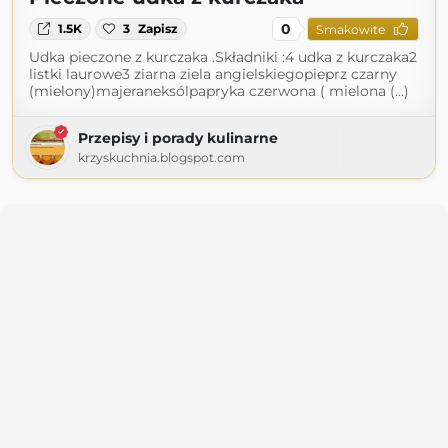
0
1.5K
3
Zapisz
Smakowite
Udka pieczone z kurczaka .Składniki :4 udka z kurczaka2
listki laurowe3 ziarna ziela angielskiegopieprz czarny
(mielony)majeraneksólpapryka czerwona ( mielona (...)
Przepisy i porady kulinarne
krzyskuchnia.blogspot.com