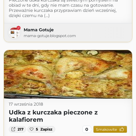
Pieczone udka kurczaka są świetnym pomysłem na
obiad w te dni, gdy nie mam czasu na gotowanie.
Przeważnie kurczaka przyprawiam dzień wcześniej,
dzięki czemu na (...)
Mama Gotuje
mama-gotuje.blogspot.com
17 września 2018
Udka z kurczaka pieczone z
kalafiorem
0
217
5
Zapisz
Smakowite