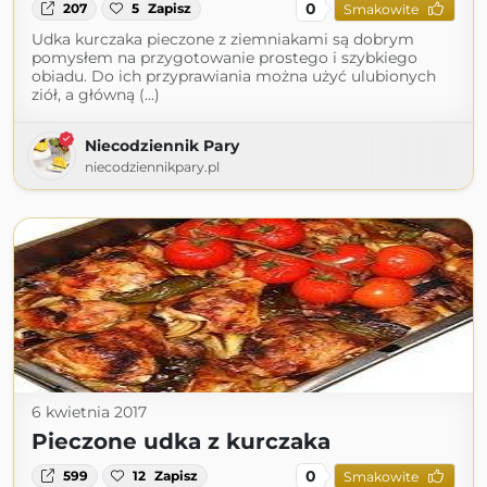
0
207
5
Zapisz
Smakowite
Udka kurczaka pieczone z ziemniakami są dobrym
pomysłem na przygotowanie prostego i szybkiego
obiadu. Do ich przyprawiania można użyć ulubionych
ziół, a główną (...)
Niecodziennik Pary
niecodziennikpary.pl
6 kwietnia 2017
Pieczone udka z kurczaka
0
599
12
Zapisz
Smakowite