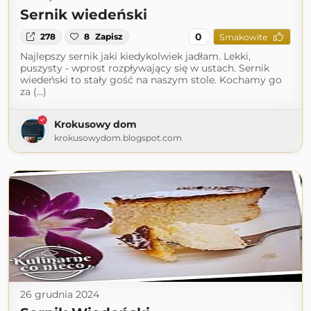
Sernik wiedeński
0
278
8
Zapisz
Smakowite
Najlepszy sernik jaki kiedykolwiek jadłam. Lekki,
puszysty - wprost rozpływający się w ustach. Sernik
wiedeński to stały gość na naszym stole. Kochamy go
za (...)
Krokusowy dom
krokusowydom.blogspot.com
26 grudnia 2024