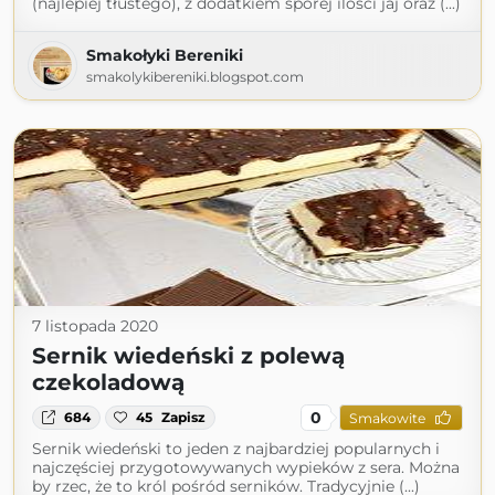
(najlepiej tłustego), z dodatkiem sporej ilości jaj oraz (...)
Smakołyki Bereniki
smakolykibereniki.blogspot.com
7 listopada 2020
Sernik wiedeński z polewą
czekoladową
0
684
45
Zapisz
Smakowite
Sernik wiedeński to jeden z najbardziej popularnych i
najczęściej przygotowywanych wypieków z sera. Można
by rzec, że to król pośród serników. Tradycyjnie (...)