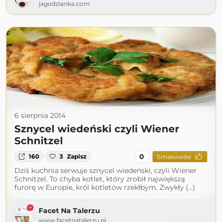
jagodzianka.com
6 sierpnia 2014
Sznycel wiedeński czyli Wiener
Schnitzel
0
160
3
Zapisz
Smakowite
Dziś kuchnia serwuje sznycel wiedeński, czyli Wiener
Schnitzel. To chyba kotlet, który zrobił największą
furorę w Europie, król kotletów rzekłbym. Zwykły (...)
Facet Na Talerzu
www.facetnatalerzu.pl