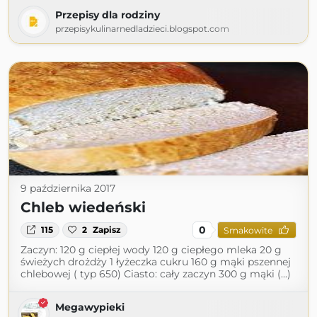
Przepisy dla rodziny
przepisykulinarnedladzieci.blogspot.com
9 października 2017
Chleb wiedeński
0
115
2
Zapisz
Smakowite
Zaczyn: 120 g ciepłej wody 120 g ciepłego mleka 20 g
świeżych drożdży 1 łyżeczka cukru 160 g mąki pszennej
chlebowej ( typ 650) Ciasto: cały zaczyn 300 g mąki (...)
Megawypieki