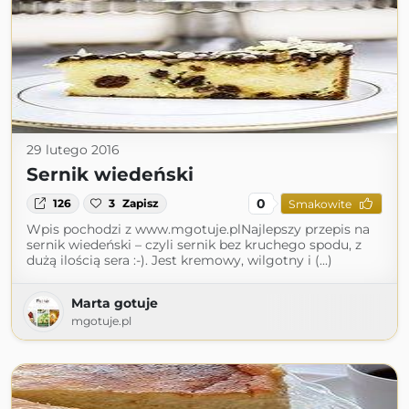
29 lutego 2016
Sernik wiedeński
0
126
3
Zapisz
Smakowite
Wpis pochodzi z www.mgotuje.plNajlepszy przepis na
sernik wiedeński – czyli sernik bez kruchego spodu, z
dużą ilością sera :-). Jest kremowy, wilgotny i (...)
Marta gotuje
mgotuje.pl