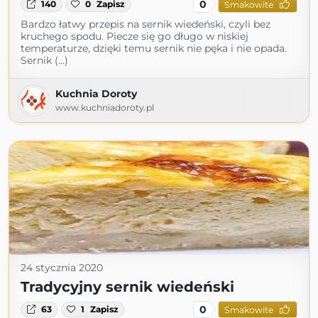
0
140
0
Zapisz
Smakowite
Bardzo łatwy przepis na sernik wiedeński, czyli bez
kruchego spodu. Piecze się go długo w niskiej
temperaturze, dzięki temu sernik nie pęka i nie opada.
Sernik (...)
Kuchnia Doroty
www.kuchniadoroty.pl
24 stycznia 2020
Tradycyjny sernik wiedeński
0
63
1
Zapisz
Smakowite