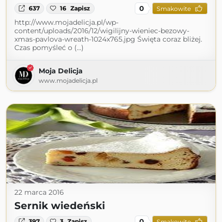
0
637
16
Zapisz
Smakowite
http://www.mojadelicja.pl/wp-
content/uploads/2016/12/wigilijny-wieniec-bezowy-
xmas-pavlova-wreath-1024x765.jpg Święta coraz bliżej.
Czas pomyśleć o (...)
Moja Delicja
www.mojadelicja.pl
22 marca 2016
Sernik wiedeński
0
397
3
Zapisz
Smakowite