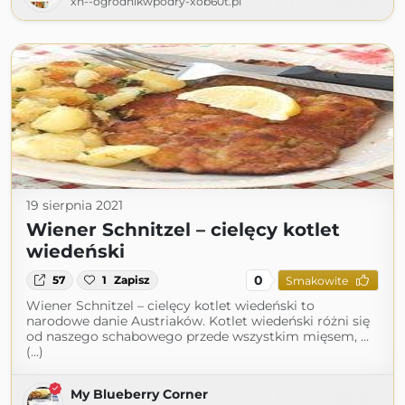
xn--ogrodnikwpodry-xob60t.pl
19 sierpnia 2021
Wiener Schnitzel – cielęcy kotlet
wiedeński
0
57
1
Zapisz
Smakowite
Wiener Schnitzel – cielęcy kotlet wiedeński to
narodowe danie Austriaków. Kotlet wiedeński różni się
od naszego schabowego przede wszystkim mięsem, …
(...)
My Blueberry Corner