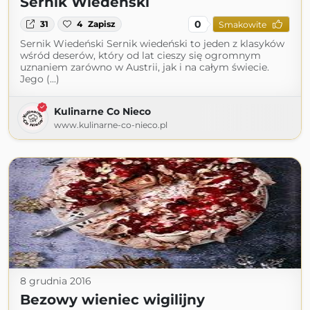
Sernik Wiedeński
0
31
4
Zapisz
Smakowite
Sernik Wiedeński Sernik wiedeński to jeden z klasyków
wśród deserów, który od lat cieszy się ogromnym
uznaniem zarówno w Austrii, jak i na całym świecie.
Jego (...)
Kulinarne Co Nieco
www.kulinarne-co-nieco.pl
8 grudnia 2016
Bezowy wieniec wigilijny