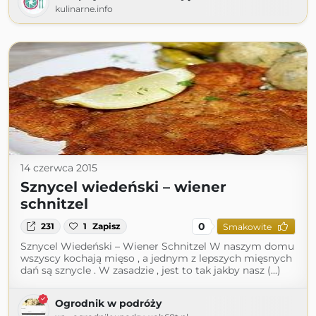
kulinarne.info
14 czerwca 2015
Sznycel wiedeński – wiener
schnitzel
0
231
1
Zapisz
Smakowite
Sznycel Wiedeński – Wiener Schnitzel W naszym domu
wszyscy kochają mięso , a jednym z lepszych mięsnych
dań są sznycle . W zasadzie , jest to tak jakby nasz (...)
Ogrodnik w podróży