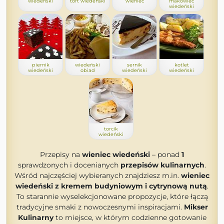
wiedeński
tort wiedeński
wieniec
makowiec
wiedeński
piernik
wiedeński
sernik
kotlet
wiedeński
obiad
wiedeński
wiedeński
torcik
wiedeński
Przepisy na
wieniec wiedeński
– ponad
1
sprawdzonych i docenianych
przepisów kulinarnych
.
Wśród najczęściej wybieranych znajdziesz m.in.
wieniec
wiedeński z kremem budyniowym i cytrynową nutą
.
To starannie wyselekcjonowane propozycje, które łączą
tradycyjne smaki z nowoczesnymi inspiracjami.
Mikser
Kulinarny
to miejsce, w którym codzienne gotowanie