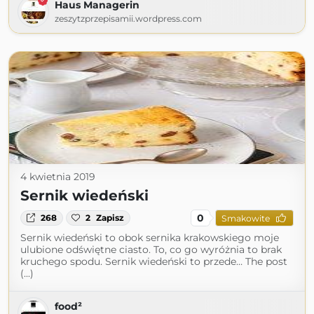
Haus Managerin
zeszytzprzepisamii.wordpress.com
4 kwietnia 2019
Sernik wiedeński
0
268
2
Zapisz
Smakowite
Sernik wiedeński to obok sernika krakowskiego moje
ulubione odświętne ciasto. To, co go wyróżnia to brak
kruchego spodu. Sernik wiedeński to przede… The post
(...)
food²