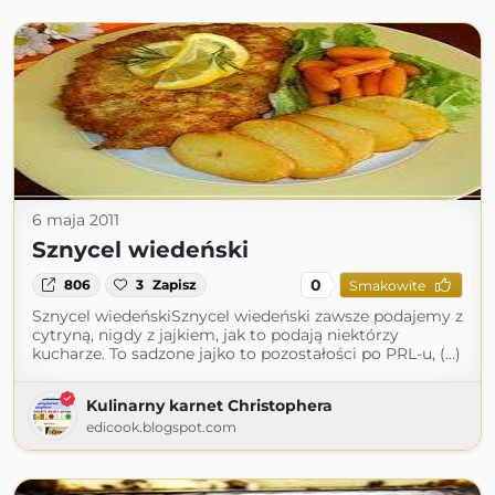
6 maja 2011
Sznycel wiedeński
0
806
3
Zapisz
Smakowite
Sznycel wiedeńskiSznycel wiedeński zawsze podajemy z
cytryną, nigdy z jajkiem, jak to podają niektórzy
kucharze. To sadzone jajko to pozostałości po PRL-u, (...)
Kulinarny karnet Christophera
edicook.blogspot.com