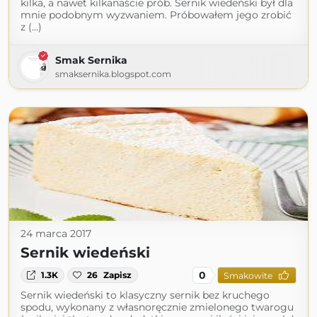
kilka, a nawet kilkanaście prób. Sernik wiedeński był dla
mnie podobnym wyzwaniem. Próbowałem jego zrobić
z (...)
Smak Sernika
smaksernika.blogspot.com
24 marca 2017
Sernik wiedeński
0
1.3K
26
Zapisz
Smakowite
Sernik wiedeński to klasyczny sernik bez kruchego
spodu, wykonany z własnoręcznie zmielonego twarogu