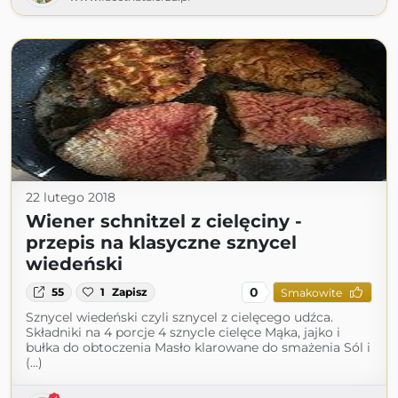
22 lutego 2018
Wiener schnitzel z cielęciny -
przepis na klasyczne sznycel
wiedeński
0
55
1
Zapisz
Smakowite
Sznycel wiedeński czyli sznycel z cielęcego udźca.
Składniki na 4 porcje 4 sznycle cielęce Mąka, jajko i
bułka do obtoczenia Masło klarowane do smażenia Sól i
(...)