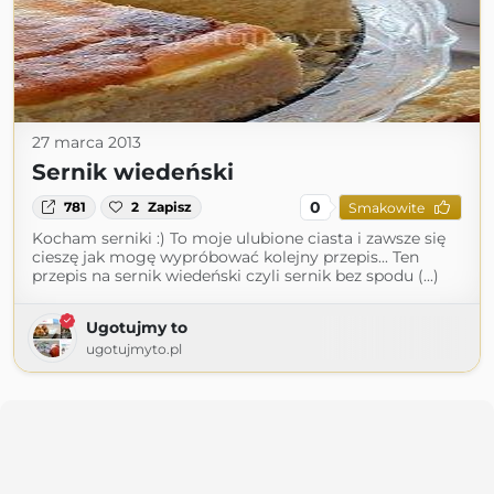
27 marca 2013
Sernik wiedeński
0
781
2
Zapisz
Smakowite
Kocham serniki :) To moje ulubione ciasta i zawsze się
cieszę jak mogę wypróbować kolejny przepis... Ten
przepis na sernik wiedeński czyli sernik bez spodu (...)
Ugotujmy to
ugotujmyto.pl