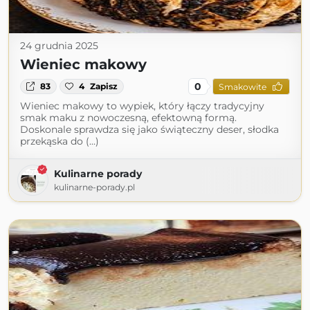
24 grudnia 2025
Wieniec makowy
0
83
4
Zapisz
Smakowite
Wieniec makowy to wypiek, który łączy tradycyjny
smak maku z nowoczesną, efektowną formą.
Doskonale sprawdza się jako świąteczny deser, słodka
przekąska do (...)
Kulinarne porady
kulinarne-porady.pl