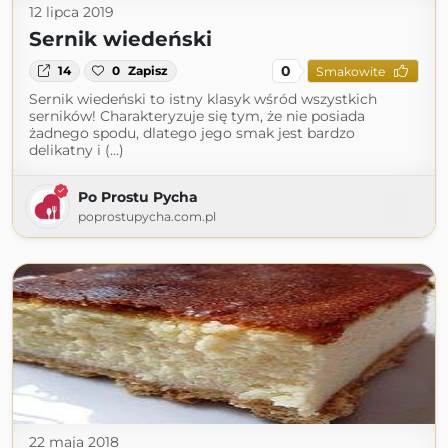
12 lipca 2019
Sernik wiedeński
0
14
0
Zapisz
Smakowite
Sernik wiedeński to istny klasyk wśród wszystkich
serników! Charakteryzuje się tym, że nie posiada
żadnego spodu, dlatego jego smak jest bardzo
delikatny i (...)
Po Prostu Pycha
poprostupycha.com.pl
22 maja 2018