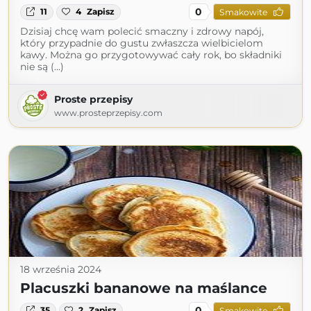
0
11
4
Zapisz
Smakowite
Dzisiaj chcę wam polecić smaczny i zdrowy napój,
który przypadnie do gustu zwłaszcza wielbicielom
kawy. Można go przygotowywać cały rok, bo składniki
nie są (...)
Proste przepisy
www.prosteprzepisy.com
18 września 2024
Placuszki bananowe na maślance
0
35
2
Zapisz
Smakowite