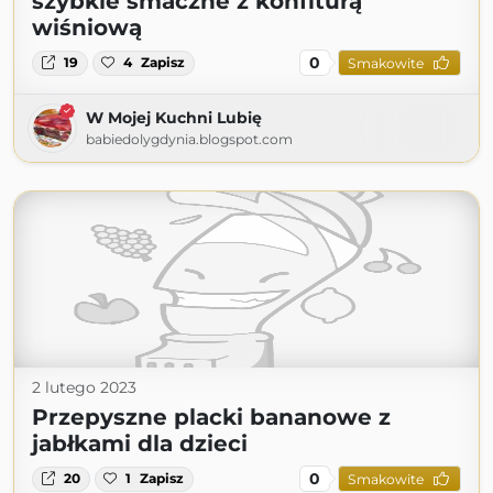
szybkie smaczne z konfiturą
wiśniową
0
19
4
Zapisz
Smakowite
W Mojej Kuchni Lubię
babiedolygdynia.blogspot.com
2 lutego 2023
Przepyszne placki bananowe z
jabłkami dla dzieci
0
20
1
Zapisz
Smakowite