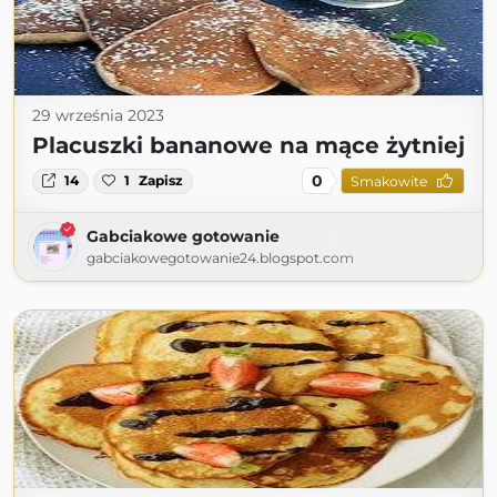
29 września 2023
Placuszki bananowe na mące żytniej
0
14
1
Zapisz
Smakowite
Gabciakowe gotowanie
gabciakowegotowanie24.blogspot.com