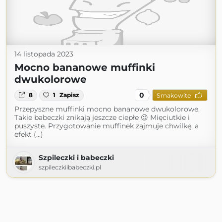
14 listopada 2023
Mocno bananowe muffinki
dwukolorowe
0
8
1
Zapisz
Smakowite
Przepyszne muffinki mocno bananowe dwukolorowe.
Takie babeczki znikają jeszcze ciepłe 😉 Mięciutkie i
puszyste. Przygotowanie muffinek zajmuje chwilkę, a
efekt (...)
Szpileczki i babeczki
szpileczkiibabeczki.pl