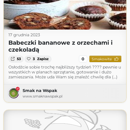
17 grudnia 2023
Babeczki bananowe z orzechami i
czekoladą
0
53
3
Zapisz
Smakowite
Osłodźcie sobie trochę najbliższy tydzień ???? pewnie u
wszystkich w planach sprzątanie, gotowanie i dużo
zamieszania. Może uda Wam się znaleźć chwilę dla (...)
Smak na Wspak
www.smaknawspak.pl