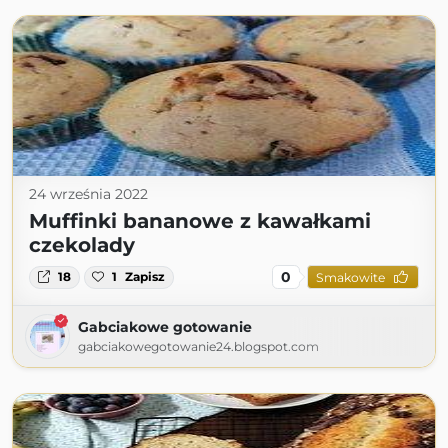
24 września 2022
Muffinki bananowe z kawałkami
czekolady
0
18
1
Zapisz
Smakowite
Gabciakowe gotowanie
gabciakowegotowanie24.blogspot.com