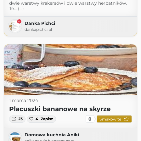
dwie warstwy krakersów i dwie warstwy herbatników.
Te… (...)
Danka Pichci
dankapichci.pl
1 marca 2024
Placuszki bananowe na skyrze
0
23
4
Zapisz
Smakowite
Domowa kuchnia Aniki
anikagotuje.blogspot.com