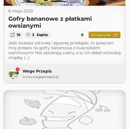
6 maja 2023
Gofry bananowe z płatkami
owsianymi
0
16
3
Zapisz
Smakowite
Jeśli szukasz zdrowej i pysznej przekąski, to polecam
mój przepis na gofry bananowe z twarożkiem
waniliowym! Nie zawierają cukru, a w ich skład wchodzą
między (...)
Wege Przepis
www.wegeprzepis.pl