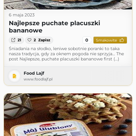
6 maja 2023
Najlepsze puchate placuszki
bananowe
0
21
2
Zapisz
Smakowite
Śniadania na słodko, leniwe sobotnie poranki to taka
nasza tradycja, gdy za oknem pogoda nie sprzyja... The
post Najlepsze, puchate placuszki bananowe first (...)
Food Lajf
www.foodlajf.pl