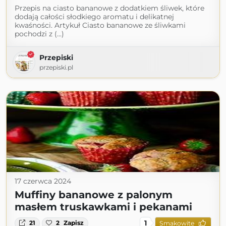
Przepis na ciasto bananowe z dodatkiem śliwek, które
dodają całości słodkiego aromatu i delikatnej
kwaśności. Artykuł Ciasto bananowe ze śliwkami
pochodzi z (...)
Przepiski
przepiski.pl
17 czerwca 2024
Muffiny bananowe z palonym
masłem truskawkami i pekanami
1
21
2
Zapisz
Smakowite