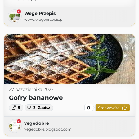
Wege Przepis
www.wegeprzepis.pl
27 października 2022
Gofry bananowe
0
9
2
Zapisz
Smakowite
vegedobre
vegedobre.blogspot.com