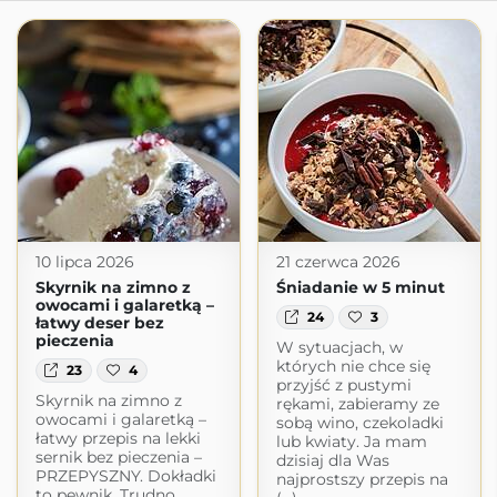
10 lipca 2026
21 czerwca 2026
Skyrnik na zimno z
Śniadanie w 5 minut
owocami i galaretką –
24
3
łatwy deser bez
pieczenia
W sytuacjach, w
których nie chce się
23
4
przyjść z pustymi
Skyrnik na zimno z
rękami, zabieramy ze
owocami i galaretką –
sobą wino, czekoladki
łatwy przepis na lekki
lub kwiaty. Ja mam
sernik bez pieczenia –
dzisiaj dla Was
PRZEPYSZNY. Dokładki
najprostszy przepis na
to pewnik. Trudno