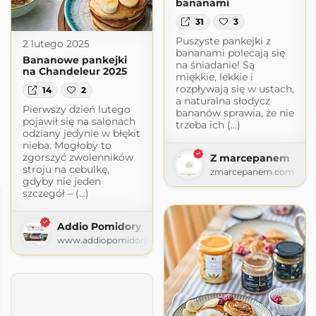
bananami
31
3
Puszyste pankejki z
2 lutego 2025
bananami polecają się
Bananowe pankejki
na śniadanie! Są
na Chandeleur 2025
miękkie, lekkie i
rozpływają się w ustach,
14
2
a naturalna słodycz
Pierwszy dzień lutego
bananów sprawia, że nie
pojawił się na salonach
trzeba ich (...)
odziany jedynie w błękit
nieba. Mogłoby to
zgorszyć zwolenników
Z marcepanem
stroju na cebulkę,
zmarcepanem.com
gdyby nie jeden
szczegół – (...)
Addio Pomidory
www.addiopomidory.pl