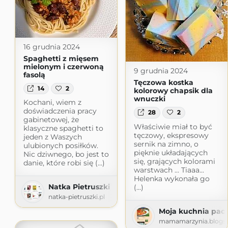
16 grudnia 2024
Spaghetti z mięsem
mielonym i czerwoną
9 grudnia 2024
fasolą
Tęczowa kostka
14
2
kolorowy chapsik dla
wnuczki
Kochani, wiem z
doświadczenia pracy
28
2
gabinetowej, że
Właściwie miał to być
klasyczne spaghetti to
tęczowy, ekspresowy
jeden z Waszych
sernik na zimno, o
ulubionych posiłków.
pięknie układających
Nic dziwnego, bo jest to
się, grających kolorami
danie, które robi się (...)
warstwach ... Tiaaa...
Helenka wykonała go
Natka Pietruszki
(...)
natka-pietruszki.pl
Moja kuchnia pach
mamamarzynia.blogs