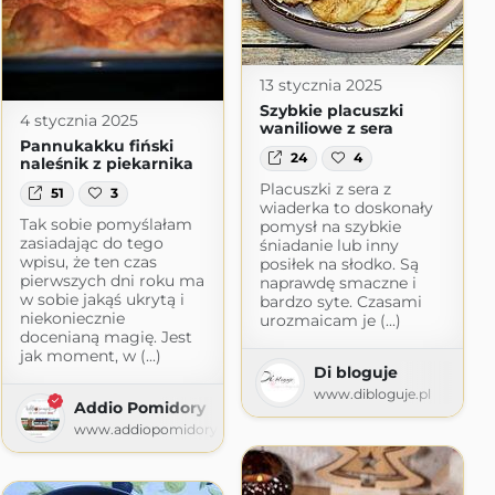
13 stycznia 2025
Szybkie placuszki
4 stycznia 2025
waniliowe z sera
Pannukakku fiński
24
4
naleśnik z piekarnika
Placuszki z sera z
51
3
wiaderka to doskonały
Tak sobie pomyślałam
pomysł na szybkie
zasiadając do tego
śniadanie lub inny
wpisu, że ten czas
posiłek na słodko. Są
pierwszych dni roku ma
naprawdę smaczne i
w sobie jakąś ukrytą i
bardzo syte. Czasami
niekoniecznie
urozmaicam je (...)
docenianą magię. Jest
jak moment, w (...)
Di bloguje
www.dibloguje.pl
Addio Pomidory
www.addiopomidory.pl