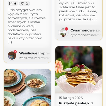
wywołują uśmiech – i
8
2
dokładnie takie jest to
Dzis przygotowałam
piankowe cudo. Lekkie,
wypiek z serii tych
kolorowe, warstwowe…
zdrowszych, ale rownie
po prostu nie da się (...)
smacznych. Ciastka
owsiane w wersji
podstawowej bez
Cynamonowe szczes
dodatków w postaci
cynamonoweszczescie.b
bakalii czy orzechów.
(...)
Waniliowe Improwizacje
wanilioweimprowizacje.blogspot.com
15 lutego 2026
Puszyste pankejki z