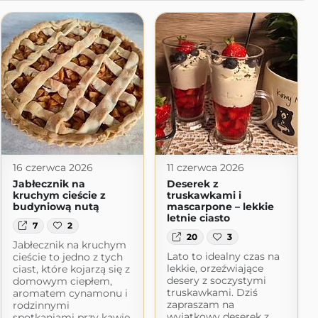
16 czerwca 2026
11 czerwca 2026
Jabłecznik na
Deserek z
kruchym cieście z
truskawkami i
budyniową nutą
mascarpone – lekkie
letnie ciasto
7
2
20
3
Jabłecznik na kruchym
Lato to idealny czas na
cieście to jedno z tych
lekkie, orzeźwiające
ciast, które kojarzą się z
desery z soczystymi
domowym ciepłem,
truskawkami. Dziś
aromatem cynamonu i
zapraszam na
rodzinnymi
wyjątkowy deserek z
spotkaniami przy kawie.