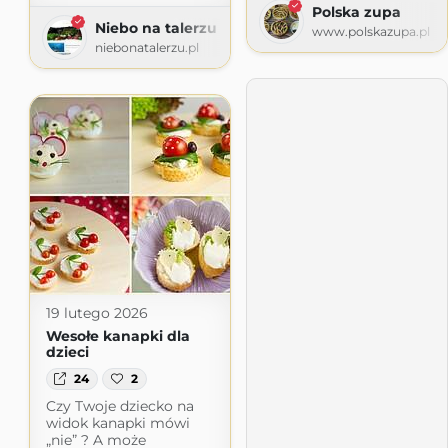
Polska zupa
Niebo na talerzu
www.polskazupa.pl
niebonatalerzu.pl
19 lutego 2026
Wesołe kanapki dla
dzieci
24
2
Czy Twoje dziecko na
widok kanapki mówi
„nie” ? A może