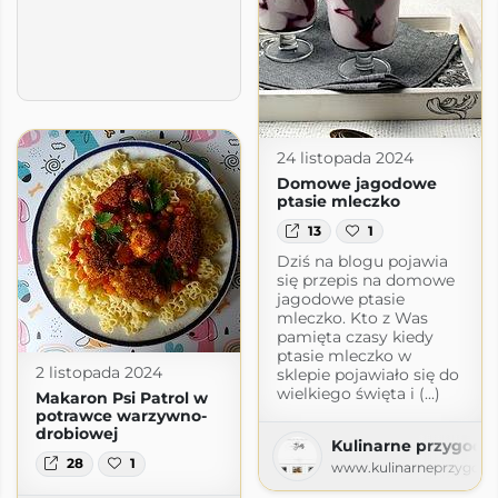
24 listopada 2024
Domowe jagodowe
ptasie mleczko
13
1
Dziś na blogu pojawia
się przepis na domowe
jagodowe ptasie
mleczko. Kto z Was
pamięta czasy kiedy
ptasie mleczko w
2 listopada 2024
sklepie pojawiało się do
wielkiego święta i (...)
Makaron Psi Patrol w
potrawce warzywno-
drobiowej
Kulinarne przygody 
nąca... barszczem.
28
1
www.kulinarneprzygodyg
pot.com