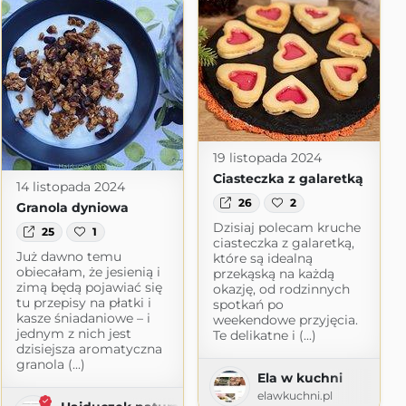
19 listopada 2024
Ciasteczka z galaretką
14 listopada 2024
26
2
Granola dyniowa
Dzisiaj polecam kruche
25
1
ciasteczka z galaretką,
Już dawno temu
które są idealną
obiecałam, że jesienią i
przekąską na każdą
zimą będą pojawiać się
okazję, od rodzinnych
tu przepisy na płatki i
spotkań po
kasze śniadaniowe – i
weekendowe przyjęcia.
jednym z nich jest
Te delikatne i (...)
dzisiejsza aromatyczna
Gatity
granola (...)
Ela w kuchni
atity.pl
elawkuchni.pl