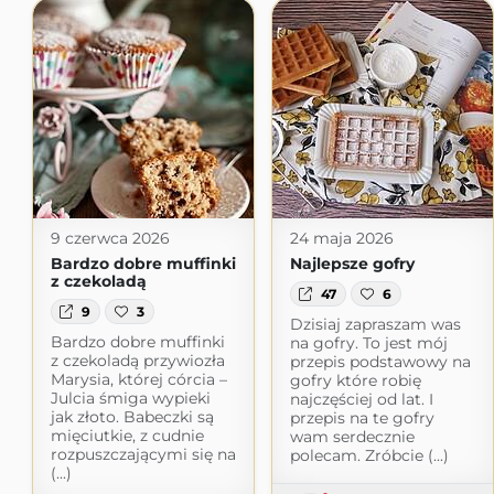
9 czerwca 2026
24 maja 2026
Bardzo dobre muffinki
Najlepsze gofry
z czekoladą
47
6
9
3
Dzisiaj zapraszam was
Bardzo dobre muffinki
na gofry. To jest mój
z czekoladą przywiozła
przepis podstawowy na
Marysia, której córcia –
gofry które robię
Julcia śmiga wypieki
najczęściej od lat. I
jak złoto. Babeczki są
przepis na te gofry
mięciutkie, z cudnie
wam serdecznie
rozpuszczającymi się na
polecam. Zróbcie (...)
(...)