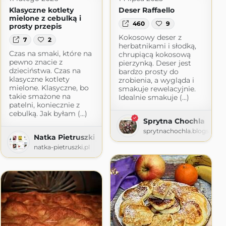
Klasyczne kotlety
Deser Raffaello
mielone z cebulką i
460
9
prosty przepis
Kokosowy deser z
7
2
herbatnikami i słodką,
Czas na smaki, które na
chrupiącą kokosową
pewno znacie z
pierzynką. Deser jest
dzieciństwa. Czas na
bardzo prosty do
klasyczne kotlety
zrobienia, a wygląda i
mielone. Klasyczne, bo
smakuje rewelacyjnie.
takie smażone na
Idealnie smakuje (...)
patelni, koniecznie z
cebulką. Jak byłam (...)
Sprytna Chochla
sprytnachochla.blogspot.
Natka Pietruszki
natka-pietruszki.pl