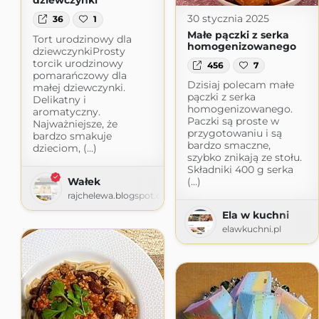
dziewczynki
30 stycznia 2025
36
1
Małe pączki z serka
Tort urodzinowy dla
homogenizowanego
dziewczynkiProsty
torcik urodzinowy
456
7
pomarańczowy dla
Dzisiaj polecam małe
małej dziewczynki.
pączki z serka
Delikatny i
homogenizowanego.
aromatyczny.
Paczki są proste w
Najważniejsze, że
przygotowaniu i są
bardzo smakuje
bardzo smaczne,
dzieciom, (...)
szybko znikają ze stołu.
Składniki 400 g serka
Wałek
(...)
rajchelewa.blogspot.com
Ela w kuchni
elawkuchni.pl