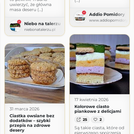
(...)
uwierzyć, że główna
masa deseru (...)
Addio Pomidory
www.addiopomidory.pl
Niebo na talerzu
niebonatalerzu.pl
17 kwietnia 2026
Kolorowe ciasto
31 marca 2026
piankowe z delicjami
Ciastka owsiane bez
25
2
dodatków – szybki
przepis na zdrowe
Są takie ciasta, które od
desery
pierwszego spojrzenia