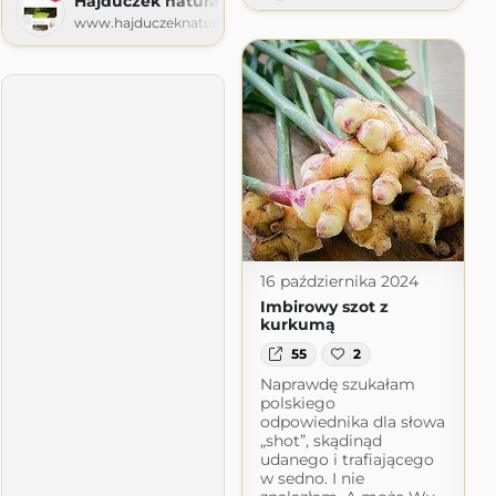
Hajduczek naturalnie
www.hajduczeknaturalnie.pl
16 października 2024
Imbirowy szot z
kurkumą
55
2
Naprawdę szukałam
polskiego
odpowiednika dla słowa
„shot”, skądinąd
udanego i trafiającego
w sedno. I nie