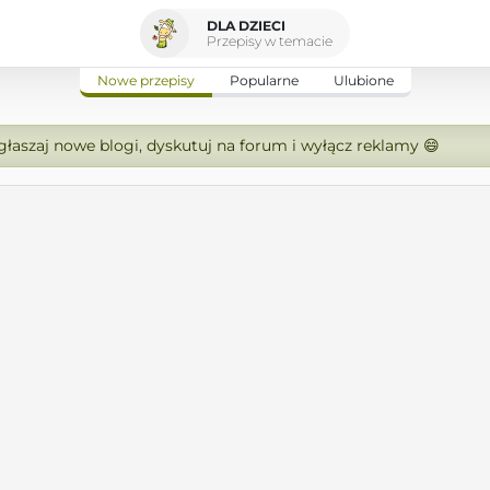
DLA DZIECI
Przepisy w temacie
Nowe przepisy
Popularne
Ulubione
zgłaszaj nowe blogi, dyskutuj na forum i wyłącz reklamy 😄