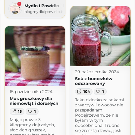
Mydło i Powidło - blog nie tylko kulinarny
blogmydloipowidlo.blogspot.com
29 października 2024
Sok z buraczków
odczarowany
15 października 2024
104
1
Mus gruszkowy dla
Jako dziecko za sokami
niemowląt i dorosłych
z warzyw i owoców nie
przepadałam.
15
1
Podejrzewam, że nie
Mając prawie 3
byłam w tym
kilogramy dojrzałych,
odosobniona. Trudno
słodkich gruszek,
się zresztą dziwić, jeśli
postanowiłam zrobić