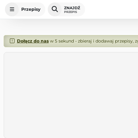
ZNAJDŹ
Przepisy
PRZEPIS
Dołącz do nas
w 5 sekund - zbieraj i dodawaj przepisy, 