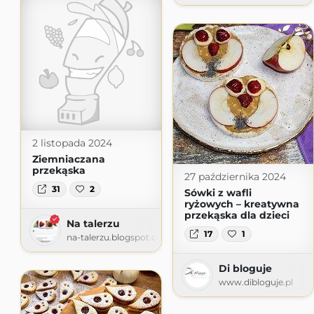
2 listopada 2024
Ziemniaczana
przekąska
27 października 2024
31
2
Sówki z wafli
ryżowych – kreatywna
przekąska dla dzieci
Na talerzu
17
1
na-talerzu.blogspot.com
Di bloguje
www.dibloguje.pl