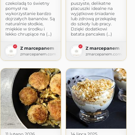
czekoladą to świetny
puszyste, delikatne
pomysł na
placuszki idealne na
wykorzystanie bardzo
wyjątkowe śniadanie
dojrzałych bananów. Są
lub zdrową przekąskę
naturalnie słodkie,
do szkoły lub pracy.
miękkie w środku i
Dzięki dodatkowi
lekko chrupiące na (...)
batata pancakes (...)
cie
logspot.com
Z marcepanem
Z marcepanem
zmarcepanem.com
zmarcepanem.com
11 lutego 2026
14 lipca 2025