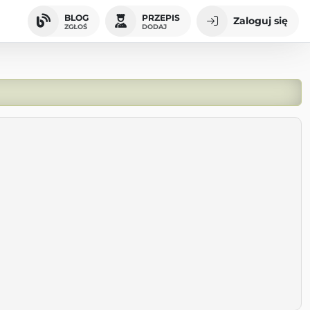
BLOG
PRZEPIS
Zaloguj się
ZGŁOŚ
DODAJ