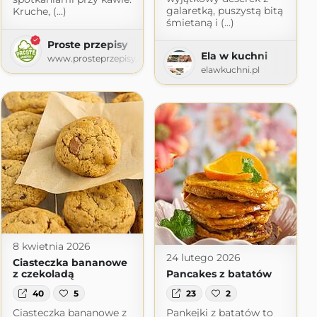
galaretką, puszystą bitą
Kruche, (...)
śmietaną i (...)
Proste przepisy
Ela w kuchni
www.prosteprzepisy.com
elawkuchni.pl
8 kwietnia 2026
24 lutego 2026
Ciasteczka bananowe
z czekoladą
Pancakes z batatów
40
5
23
2
Ciasteczka bananowe z
Pankejki z batatów to