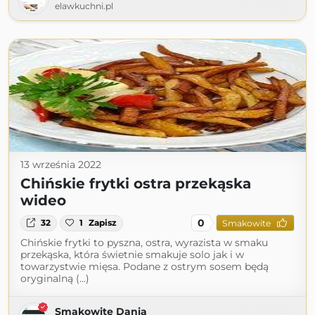
elawkuchni.pl
13 września 2022
Chińskie frytki ostra przekąska
wideo
0
32
1
Zapisz
Smakowite
Chińskie frytki to pyszna, ostra, wyrazista w smaku
przekąska, która świetnie smakuje solo jak i w
towarzystwie mięsa. Podane z ostrym sosem będą
oryginalną (...)
Smakowite Dania