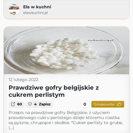
Ela w kuchni
elawkuchni.pl
12 lutego 2022
Prawdziwe gofry belgijskie z
cukrem perlistym
0
60
4
Zapisz
Smakowite
Przepis na prawdziwe gofry Belgijskie, z użyciem
prawdziwego cukru perlistego dzięki któremu ciastka
są pyszne, chrupiące i słodkie. *Cukier perlisty to grube,
(...)