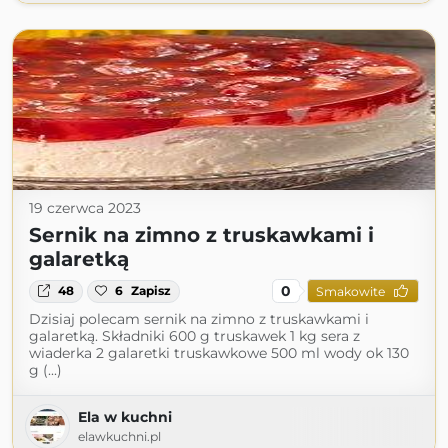
19 czerwca 2023
Sernik na zimno z truskawkami i
galaretką
0
48
6
Zapisz
Smakowite
Dzisiaj polecam sernik na zimno z truskawkami i
galaretką. Składniki 600 g truskawek 1 kg sera z
wiaderka 2 galaretki truskawkowe 500 ml wody ok 130
g (...)
Ela w kuchni
elawkuchni.pl