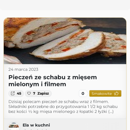
24 marca 2023
Pieczeń ze schabu z mięsem
mielonym i filmem
0
45
7
Zapisz
Smakowite
Dzisiaj polecam pieczeń ze schabu wraz z filmem.
Składniki potrzebne do przygotowania 1 1/2 kg schabu
bez kości ½ kg mięsa mielonego z łopatki 2 łyżki (...)
Ela w kuchni