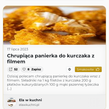
17 lipca 2023
Chrupiąca panierka do kurczaka z
filmem
0
52
8
Zapisz
Smakowite
Dzisiaj polecam chrupiącą panierkę do kurczaka wraz z
filmem. Składniki na 1 kg filetów z kurczaka 200 g
płatków kukurydzianych 100 g mąki pszennej łyżeczka
(...)
Ela w kuchni
elawkuchni.pl