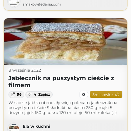
smakowitedania.com
8 września 2022
Jabłecznik na puszystym cieście z
filmem
0
96
4
Zapisz
Smakowite
W sadzie jabłka obrodziły więc polecam jabłecznik na
puszystym cieście Składniki na ciasto 250 g mąki 5
dużych jajek 150 g cukru 120 ml oleju 50 ml mleka (...)
Ela w kuchni