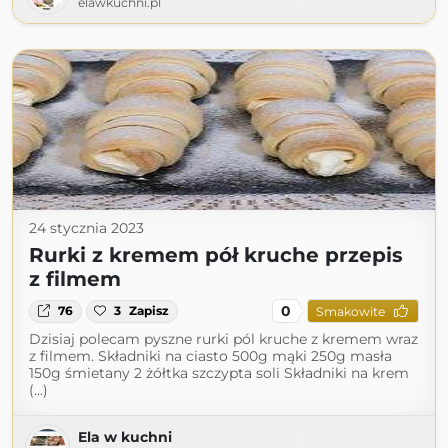
elawkuchni.pl
24 stycznia 2023
Rurki z kremem pół kruche przepis
z filmem
0
76
3
Zapisz
Smakowite
Dzisiaj polecam pyszne rurki pól kruche z kremem wraz
z filmem. Składniki na ciasto 500g mąki 250g masła
150g śmietany 2 żółtka szczypta soli Składniki na krem
(...)
Ela w kuchni