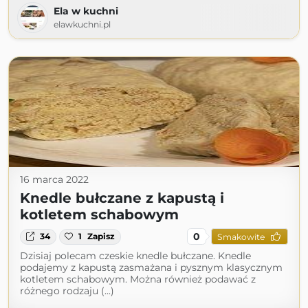
Ela w kuchni
elawkuchni.pl
16 marca 2022
Knedle bułczane z kapustą i
kotletem schabowym
0
34
1
Zapisz
Smakowite
Dzisiaj polecam czeskie knedle bułczane. Knedle
podajemy z kapustą zasmażana i pysznym klasycznym
kotletem schabowym. Można również podawać z
różnego rodzaju (...)