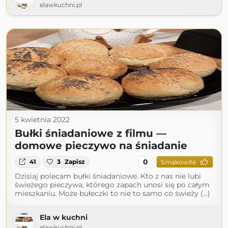
elawkuchni.pl
5 kwietnia 2022
Bułki śniadaniowe z filmu —
domowe pieczywo na śniadanie
0
41
3
Zapisz
Smakowite
Dzisiaj polecam bułki śniadaniowe. Kto z nas nie lubi
świeżego pieczywa, którego zapach unosi się po całym
mieszkaniu. Może bułeczki to nie to samo co świeży (...)
Ela w kuchni
elawkuchni.pl