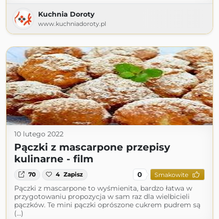
Kuchnia Doroty
www.kuchniadoroty.pl
10 lutego 2022
Pączki z mascarpone przepisy
kulinarne - film
0
70
4
Zapisz
Smakowite
Pączki z mascarpone to wyśmienita, bardzo łatwa w
przygotowaniu propozycja w sam raz dla wielbicieli
pączków. Te mini pączki oprószone cukrem pudrem są
(...)