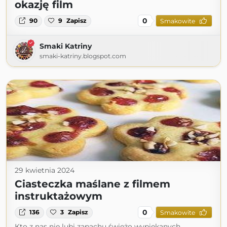
okazję film
0
90
9
Zapisz
Smakowite
Smaki Katriny
smaki-katriny.blogspot.com
29 kwietnia 2024
Ciasteczka maślane z filmem
instruktażowym
0
136
3
Zapisz
Smakowite
Kto z nas nie lubi zapachu świeżo wypiekanych