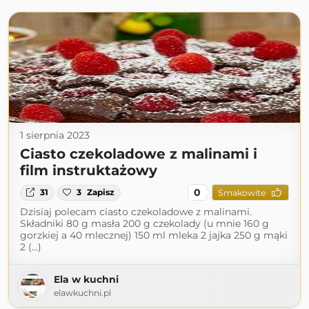
1 sierpnia 2023
Ciasto czekoladowe z malinami i
film instruktażowy
0
31
3
Zapisz
Smakowite
Dzisiaj polecam ciasto czekoladowe z malinami.
Składniki 80 g masła 200 g czekolady (u mnie 160 g
gorzkiej a 40 mlecznej) 150 ml mleka 2 jajka 250 g mąki
2 (...)
Ela w kuchni
elawkuchni.pl