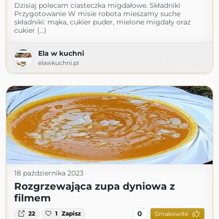
Dzisiaj polecam ciasteczka migdałowe. Składniki
Przygotowanie W misie robota mieszamy suche
składniki: mąka, cukier puder, mielone migdały oraz
cukier (...)
Ela w kuchni
elawkuchni.pl
18 października 2023
Rozgrzewająca zupa dyniowa z
filmem
0
22
1
Zapisz
Smakowite