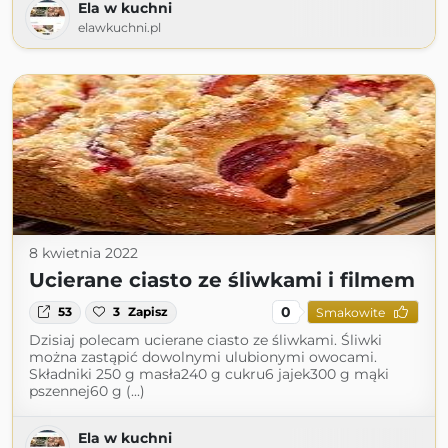
Ela w kuchni
elawkuchni.pl
8 kwietnia 2022
Ucierane ciasto ze śliwkami i filmem
0
53
3
Zapisz
Smakowite
Dzisiaj polecam ucierane ciasto ze śliwkami. Śliwki
można zastąpić dowolnymi ulubionymi owocami.
Składniki 250 g masła240 g cukru6 jajek300 g mąki
pszennej60 g (...)
Ela w kuchni