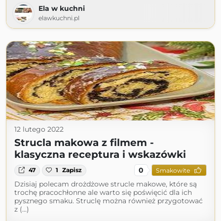
Ela w kuchni
elawkuchni.pl
12 lutego 2022
Strucla makowa z filmem -
klasyczna receptura i wskazówki
0
47
1
Zapisz
Smakowite
Dzisiaj polecam drożdżowe strucle makowe, które są
trochę pracochłonne ale warto się poświęcić dla ich
pysznego smaku. Struclę można również przygotować
z (...)