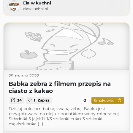
Ela w kuchni
elawkuchni.pl
29 marca 2022
Babka zebra z filmem przepis na
ciasto z kakao
0
34
1
Zapisz
Smakowite
Dzisiaj polecam babkę zwaną zebrą. Babka jest
przygotowana na oleju z dodatkiem wody mineralnej.
Składniki 5 jajek1 i 1/3 szklanki cukru3 szklanki
mąkiszklanka (...)