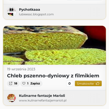
Pychotkaaa
lubieessc.blogspot.com
19 września 2023
Chleb pszenno-dyniowy z filmikiem
0
18
1
Zapisz
Smakowite
Kulinarne fantazje Marioli
www.kulinarnefantazjemarioli.pl