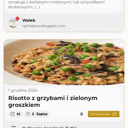
smakuje z kotletami mielonymi lub sznycelkami
drobiowymi, (...)
Wałek
rajchelewa.blogspot.com
1 grudnia 2024
Risotto z grzybami i zielonym
groszkiem
0
41
2
Zapisz
Smakowite