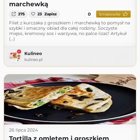
marchewką
0
275
23
Zapisz
Smakowite
Filet z kurczaka z groszkiem i marchewką to pomysł na
szybki i smaczny obiad dla całej rodziny. Soczyste
mięso, kremowy sos i warzywa, no palce lizać! Artykuł
(...)
Kulineo
kulineo.pl
26 lipca 2024
Tortilla z omletem i groszkiem