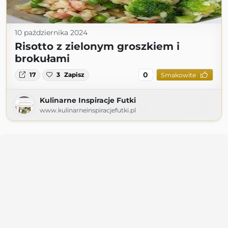
10 października 2024
Risotto z zielonym groszkiem i
brokułami
0
17
3
Zapisz
Smakowite
Kulinarne Inspiracje Futki
www.kulinarneinspiracjefutki.pl