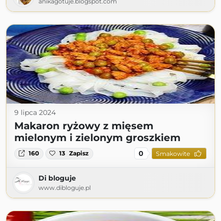
anikagotuje.blogspot.com
9 lipca 2024
Makaron ryżowy z mięsem
mielonym i zielonym groszkiem
0
160
13
Zapisz
Smakowite
Di bloguje
www.dibloguje.pl