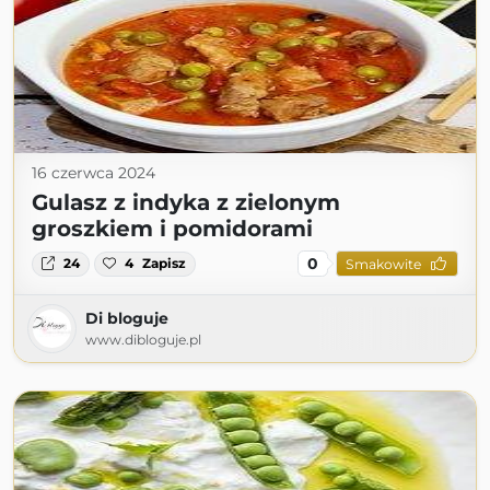
16 czerwca 2024
Gulasz z indyka z zielonym
groszkiem i pomidorami
0
24
4
Zapisz
Smakowite
Di bloguje
www.dibloguje.pl