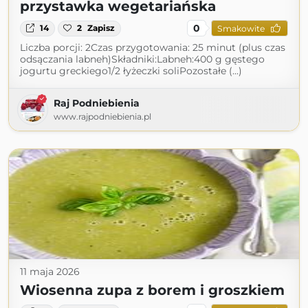
przystawka wegetariańska
0
14
2
Zapisz
Smakowite
Liczba porcji: 2Czas przygotowania: 25 minut (plus czas
odsączania labneh)Składniki:Labneh:400 g gęstego
jogurtu greckiego1/2 łyżeczki soliPozostałe (...)
Raj Podniebienia
www.rajpodniebienia.pl
11 maja 2026
Wiosenna zupa z borem i groszkiem