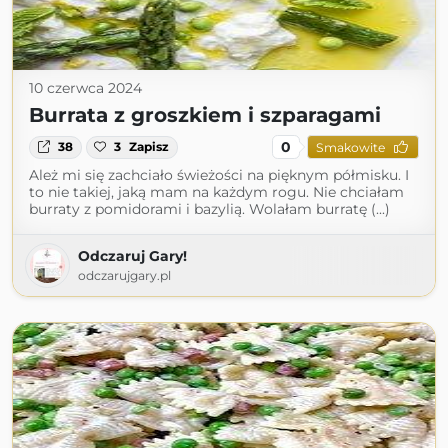
10 czerwca 2024
Burrata z groszkiem i szparagami
0
38
3
Zapisz
Smakowite
Ależ mi się zachciało świeżości na pięknym półmisku. I
to nie takiej, jaką mam na każdym rogu. Nie chciałam
burraty z pomidorami i bazylią. Wolałam burratę (...)
Odczaruj Gary!
odczarujgary.pl