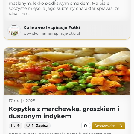
maślanym, lekko słodkawym smakiem. Ma białe i
soczyste mięso, a jego subtelny charakter sprawia, że
idealnie (...)
Kulinarne Inspiracje Futki
www.kulinarneinspiracjefutki.pl
17 maja 2025
Kopytka z marchewką, groszkiem i
duszonym indykem
0
9
1
Zapisz
Smakowite