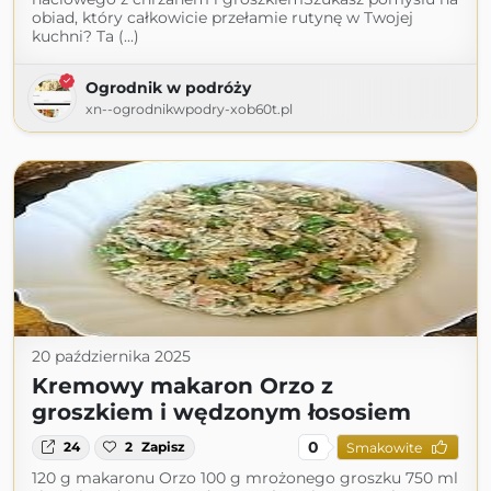
obiad, który całkowicie przełamie rutynę w Twojej
kuchni? Ta (...)
Ogrodnik w podróży
xn--ogrodnikwpodry-xob60t.pl
20 października 2025
Kremowy makaron Orzo z
groszkiem i wędzonym łososiem
0
24
2
Zapisz
Smakowite
120 g makaronu Orzo 100 g mrożonego groszku 750 ml