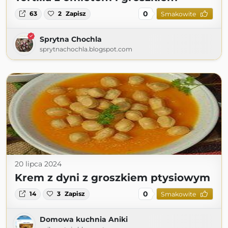
0
63
2
Zapisz
Smakowite
Sprytna Chochla
sprytnachochla.blogspot.com
20 lipca 2024
Krem z dyni z groszkiem ptysiowym
0
14
3
Zapisz
Smakowite
Domowa kuchnia Aniki