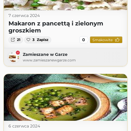
7 czerwca 2024
Makaron z pancettą i zielonym
groszkiem
0
21
3
Zapisz
Smakowite
Zamieszane w Garze
www.zamieszanewgarze.com
6 czerwca 2024