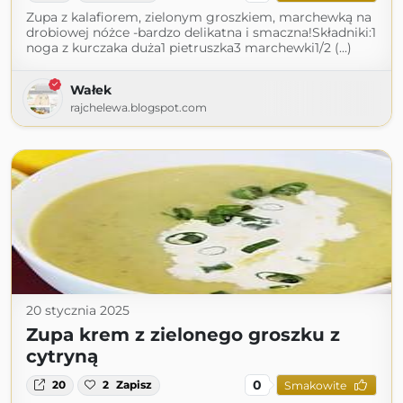
Zupa z kalafiorem, zielonym groszkiem, marchewką na
drobiowej nóżce -bardzo delikatna i smaczna!Składniki:1
noga z kurczaka duża1 pietruszka3 marchewki1/2 (...)
Wałek
rajchelewa.blogspot.com
20 stycznia 2025
Zupa krem z zielonego groszku z
cytryną
0
20
2
Zapisz
Smakowite