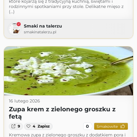
które kojarzą się z tradycyjną kuchnią, świętami i
rodzinnymi spotkaniami przy stole. Delikatne mięso z
(...)
Smaki na talerzu
smakinatalerzu.pl
16 lutego 2026
Zupa krem z zielonego groszku z
fetą
0
9
4
Zapisz
Smakowite
Kremowa zupa z zielonego groszku z dodatkiem pora i