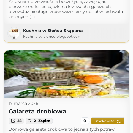
Za oknem przedwiośnie budzi życie, zawiązując
pierwsze malutkie pączki na krzewach i gałęziach
drzew.Już niedługo znów weźmiemy udział w festiwalu
zielonych (...)
Kuchnia w Słońcu Skąpana
kuchnia-w-sloncu.blogspot.com
17 marca 2026
Galareta drobiowa
0
28
2
Zapisz
Smakowite
Domowa galareta drobiowa to jedna z tych potraw,