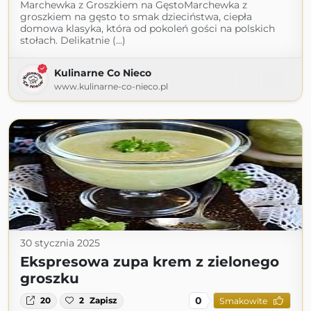
Marchewka z Groszkiem na GęstoMarchewka z
groszkiem na gęsto to smak dzieciństwa, ciepła
domowa klasyka, która od pokoleń gości na polskich
stołach. Delikatnie (...)
Kulinarne Co Nieco
www.kulinarne-co-nieco.pl
30 stycznia 2025
Ekspresowa zupa krem z zielonego
groszku
0
20
2
Zapisz
Smakowite