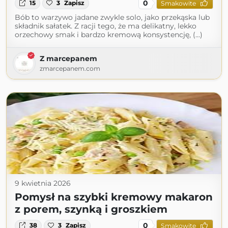
0
15
3
Zapisz
Smakowite
Bób to warzywo jadane zwykle solo, jako przekąska lub
składnik sałatek. Z racji tego, że ma delikatny, lekko
orzechowy smak i bardzo kremową konsystencję, (...)
Z marcepanem
zmarcepanem.com
9 kwietnia 2026
Pomysł na szybki kremowy makaron
z porem, szynką i groszkiem
0
38
3
Zapisz
Smakowite