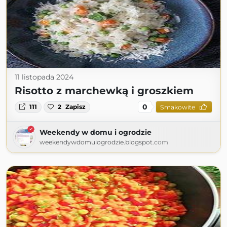
11 listopada 2024
Risotto z marchewką i groszkiem
0
111
2
Zapisz
Smakowite
Weekendy w domu i ogrodzie
weekendywdomuiogrodzie.blogspot.com