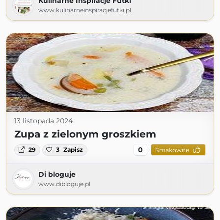
Kulinarne Inspiracje Futki
www.kulinarneinspiracjefutki.pl
13 listopada 2024
Zupa z zielonym groszkiem
0
29
3
Zapisz
Smakowite
Di bloguje
www.dibloguje.pl