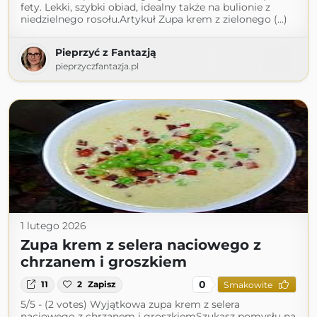
fety. Lekki, szybki obiad, idealny także na bulionie z
niedzielnego rosołu.Artykuł Zupa krem z zielonego (...)
Pieprzyć z Fantazją
pieprzyczfantazja.pl
1 lutego 2026
Zupa krem z selera naciowego z
chrzanem i groszkiem
0
11
2
Zapisz
Smakowite
5/5 - (2 votes) Wyjątkowa zupa krem z selera
naciowego z chrzanem i groszkiemSzukasz pomysłu na