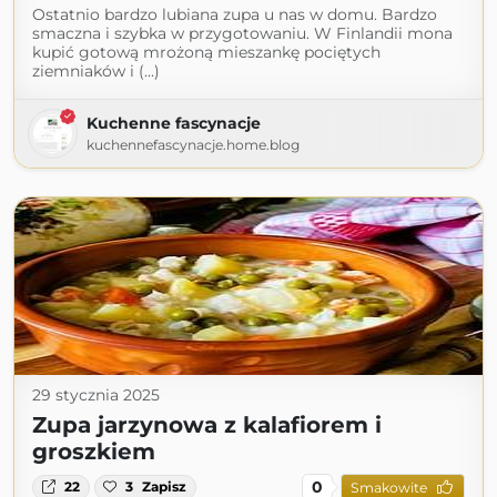
Ostatnio bardzo lubiana zupa u nas w domu. Bardzo
smaczna i szybka w przygotowaniu. W Finlandii mona
kupić gotową mrożoną mieszankę pociętych
ziemniaków i (...)
Kuchenne fascynacje
kuchennefascynacje.home.blog
29 stycznia 2025
Zupa jarzynowa z kalafiorem i
groszkiem
0
22
3
Zapisz
Smakowite