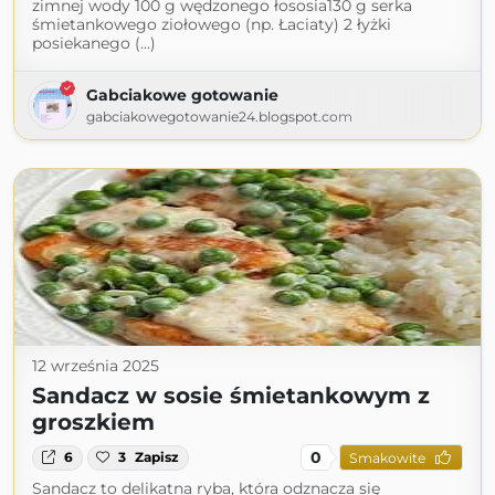
zimnej wody 100 g wędzonego łososia130 g serka
śmietankowego ziołowego (np. Łaciaty) 2 łyżki
posiekanego (...)
Gabciakowe gotowanie
gabciakowegotowanie24.blogspot.com
12 września 2025
Sandacz w sosie śmietankowym z
groszkiem
0
6
3
Zapisz
Smakowite
Sandacz to delikatna ryba, która odznacza się