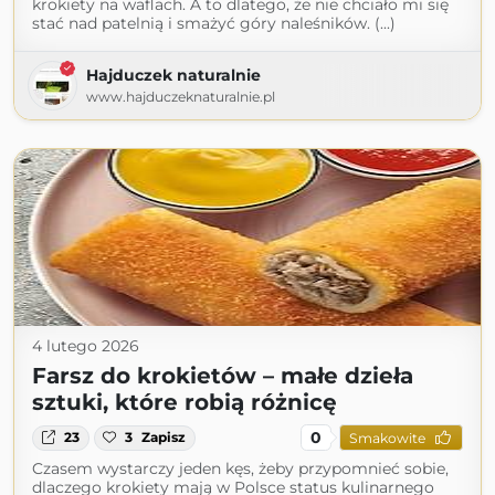
krokiety na waflach. A to dlatego, że nie chciało mi się
stać nad patelnią i smażyć góry naleśników. (...)
Hajduczek naturalnie
www.hajduczeknaturalnie.pl
4 lutego 2026
Farsz do krokietów – małe dzieła
sztuki, które robią różnicę
0
23
3
Zapisz
Smakowite
Czasem wystarczy jeden kęs, żeby przypomnieć sobie,
dlaczego krokiety mają w Polsce status kulinarnego