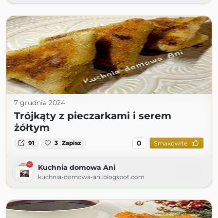
7 grudnia 2024
Trójkąty z pieczarkami i serem
żółtym
0
91
3
Zapisz
Smakowite
Kuchnia domowa Ani
kuchnia-domowa-ani.blogspot.com