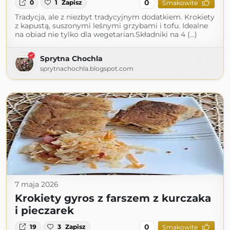
0
0
1
Zapisz
Smakowite
Tradycja, ale z niezbyt tradycyjnym dodatkiem. Krokiety
z kapustą, suszonymi leśnymi grzybami i tofu. Idealne
na obiad nie tylko dla wegetarian.Składniki na 4 (...)
Sprytna Chochla
sprytnachochla.blogspot.com
7 maja 2026
Krokiety gyros z farszem z kurczaka
i pieczarek
0
19
3
Zapisz
Smakowite