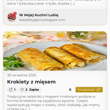
ostra 1 łyżeczka,cukier 4 łyżki, kostka (...)
W Mojej Kuchni Lubię
babiedolygdynia.blogspot.com
30 września 2025
Krokiety z mięsem
0
1
2
Zapisz
Smakowite
Tradycyjne naleśniki z mięsem mielonym podane w
formie krokietów są wyjątkowo pyszne . Często
wykorzystuję mięso z rosołu, choć niekiedy, jak mamy
ochotę na (...)