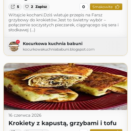
0
5
2
Zapisz
Smakowite
Witajcie kochani.Dziś wlatuje przepis na Farsz
grzybowy do krokietów.Jest to świetny wybór –
połączenie soczystych pieczarek, ciągnącego się sera i
słodkawej (...)
Kocurkowa kuchnia babuni
kocurkowakuchniababuni.blogspot.com
16 czerwca 2026
Krokiety z kapustą, grzybami i tofu