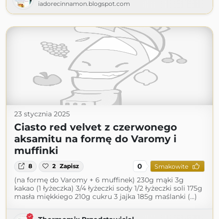
iadorecinnamon.blogspot.com
23 stycznia 2025
Ciasto red velvet z czerwonego
aksamitu na formę do Varomy i
muffinki
0
8
2
Zapisz
Smakowite
(na formę do Varomy + 6 muffinek) 230g mąki 3g
kakao (1 łyżeczka) 3/4 łyżeczki sody 1/2 łyżeczki soli 175g
masła miękkiego 210g cukru 3 jajka 185g maślanki (...)