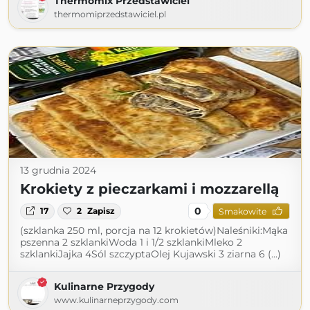
Thermomix Przedstawiciel
thermomiprzedstawiciel.pl
13 grudnia 2024
Krokiety z pieczarkami i mozzarellą
0
17
2
Zapisz
Smakowite
(szklanka 250 ml, porcja na 12 krokietów)Naleśniki:Mąka
pszenna 2 szklankiWoda 1 i 1/2 szklankiMleko 2
szklankiJajka 4Sól szczyptaOlej Kujawski 3 ziarna 6 (...)
Kulinarne Przygody
www.kulinarneprzygody.com