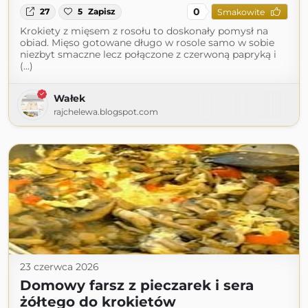
0
27
5
Zapisz
Smakowite
Krokiety z mięsem z rosołu to doskonały pomysł na
obiad. Mięso gotowane długo w rosole samo w sobie
niezbyt smaczne lecz połączone z czerwoną papryką i
(...)
Wałek
rajchelewa.blogspot.com
23 czerwca 2026
Domowy farsz z pieczarek i sera
żółtego do krokietów