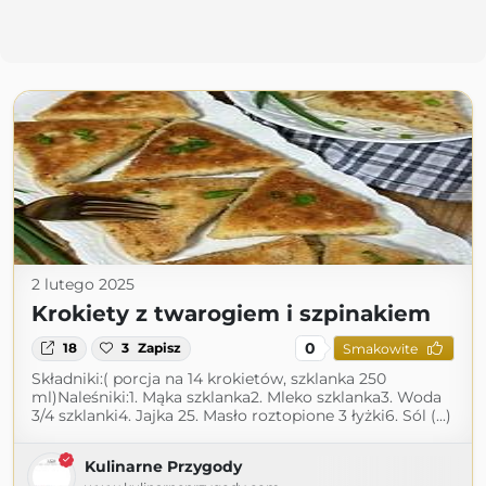
2 lutego 2025
Krokiety z twarogiem i szpinakiem
0
18
3
Zapisz
Smakowite
Składniki:( porcja na 14 krokietów, szklanka 250
ml)Naleśniki:1. Mąka szklanka2. Mleko szklanka3. Woda
3/4 szklanki4. Jajka 25. Masło roztopione 3 łyżki6. Sól (...)
Kulinarne Przygody