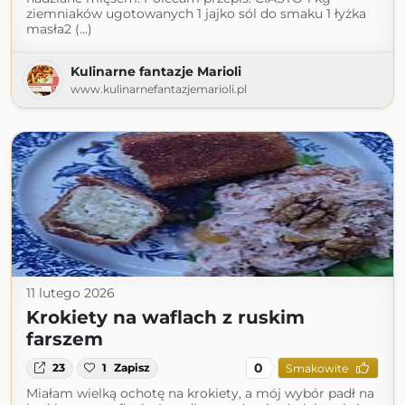
ziemniaków ugotowanych 1 jajko sól do smaku 1 łyżka
masła2 (...)
Kulinarne fantazje Marioli
www.kulinarnefantazjemarioli.pl
11 lutego 2026
Krokiety na waflach z ruskim
farszem
0
23
1
Zapisz
Smakowite
Miałam wielką ochotę na krokiety, a mój wybór padł na