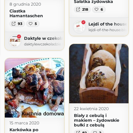
Sałatka żydowska
8 grudnia 2020
218
6
Ciastka
Hamantaschen
93
5
Lejdi of the house
lejdi-of-the-house.blog
Daktyle w czekoladzie
daktylewczekoladzie.blogspot.com
iami
iami.pl
22 kwietnia 2020
Biały z cebulą i
makiem – żydowskie
15 marca 2020
bułki z cebulą
Karkówka po
82
2