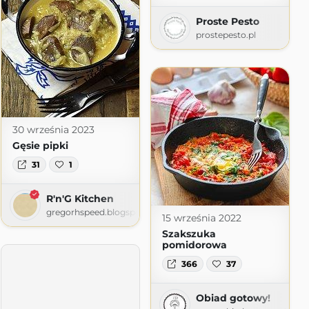
Proste Pesto
prostepesto.pl
mi
mi.pl
30 września 2023
Gęsie pipki
31
1
R'n'G Kitchen
gregorhspeed.blogspot.com
15 września 2022
Szakszuka
pomidorowa
366
37
Obiad gotowy!