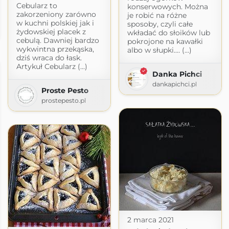
Cebularz to
konserwowych. Można
zakorzeniony zarówno
je robić na różne
znie
w kuchni polskiej jak i
sposoby, czyli całe
żydowskiej placek z
wkładać do słoików lub
pl
cebulą. Dawniej bardzo
pokrojone na kawałki
wykwintna przekąska,
albo w słupki.… (...)
dziś wraca do łask.
Artykuł Cebularz (...)
Danka Pichci
dankapichci.pl
Proste Pesto
prostepesto.pl
2 marca 2021