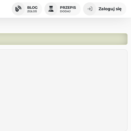
BLOG
PRZEPIS
Zaloguj się
ZGŁOŚ
DODAJ