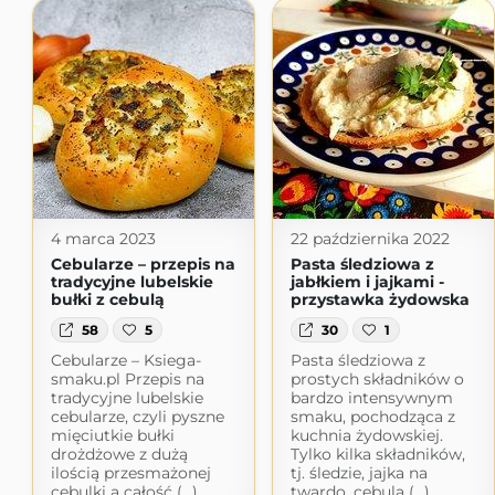
4 marca 2023
22 października 2022
Cebularze – przepis na
Pasta śledziowa z
tradycyjne lubelskie
jabłkiem i jajkami -
bułki z cebulą
przystawka żydowska
58
5
30
1
Cebularze – Ksiega-
Pasta śledziowa z
smaku.pl Przepis na
prostych składników o
tradycyjne lubelskie
bardzo intensywnym
cebularze, czyli pyszne
smaku, pochodząca z
mięciutkie bułki
kuchnia żydowskiej.
drożdżowe z dużą
Tylko kilka składników,
ilością przesmażonej
tj. śledzie, jajka na
cebulki a całość (...)
twardo, cebula (...)