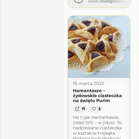
www.obiadgotowy.pl
16 marca 2022
Hamantasze –
żydowskie ciasteczka
na święto Purim
71
3
He ה jak Hamantasze,
(המן־טאַשן) – w jidysz. To
nadziewane ciasteczka
w kształcie trójkąta.
Historia tych słodyczy