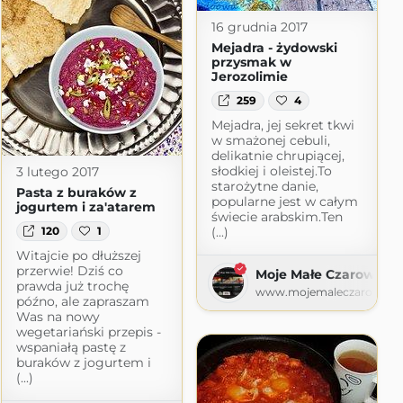
16 grudnia 2017
Mejadra - żydowski
przysmak w
Jerozolimie
259
4
Mejadra, jej sekret tkwi
w smażonej cebuli,
delikatnie chrupiącej,
słodkiej i oleistej.To
3 lutego 2017
starożytne danie,
Pasta z buraków z
popularne jest w całym
jogurtem i za'atarem
świecie arabskim.Ten
120
1
(...)
Witajcie po dłuższej
przerwie! Dziś co
Moje Małe Czarowani
prawda już trochę
www.mojemaleczarowanie
późno, ale zapraszam
ie
Was na nowy
ie.pl
wegetariański przepis -
wspaniałą pastę z
buraków z jogurtem i
(...)