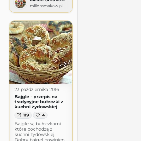
milionsmakow.pl
23 października 2016
Bajgle - przepis na
tradycyjne bułeczki z
kuchni żydowskiej
119
4
Bajgle są bułeczkami
które pochodzą z
kuchni żydowskiej.
Dobry bajgel powinien