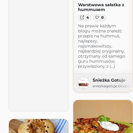
Warstwowa sałatka z
hummusem
4
0
Na prawie każdym
blogu można znaleźć
przepis na hummus,
najlepszy,
najsmakowitszy,
najbardziej oryginalny,
otrzymany od samego
guru hummusów,
przywieziony z (...)
Śnieżka Gotuje
sniezkagotuje.blogsp