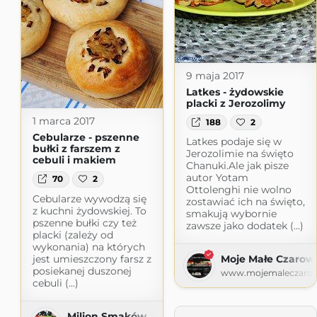
9 maja 2017
Latkes - żydowskie
placki z Jerozolimy
1 marca 2017
188
2
Cebularze - pszenne
Latkes podaje się w
bułki z farszem z
Jerozolimie na święto
cebuli i makiem
Chanuki.Ale jak pisze
autor Yotam
70
2
Ottolenghi nie wolno
Cebularze wywodzą się
zostawiać ich na święto,
z kuchni żydowskiej. To
smakują wybornie
pszenne bułki czy też
zawsze jako dodatek (...)
placki (zależy od
wykonania) na których
jest umieszczony farsz z
Moje Małe Czarow
posiekanej duszonej
www.mojemaleczarow
cebuli (...)
Milion Smaków