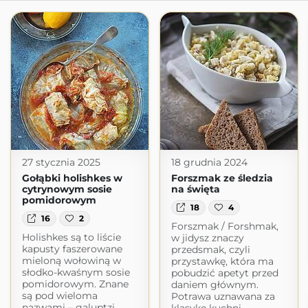
27 stycznia 2025
18 grudnia 2024
Gołąbki holishkes w
Forszmak ze śledzia
cytrynowym sosie
na święta
pomidorowym
18
4
16
2
Forszmak / Forshmak,
Holishkes są to liście
w jidysz znaczy
kapusty faszerowane
przedsmak, czyli
mieloną wołowiną w
przystawkę, która ma
słodko-kwaśnym sosie
pobudzić apetyt przed
pomidorowym. Znane
daniem głównym.
są pod wieloma
Potrawa uznawana za
nazwami – galuptzi,