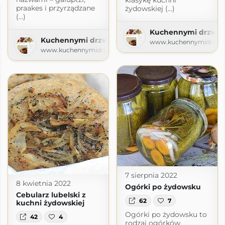
klasykę kuchni
praakes i przyrządzane
żydowskiej (...)
(...)
Kuchennymi drzwia
Kuchennymi drzwiami
www.kuchennymidrzwia
www.kuchennymidrzwiami.pl
7 sierpnia 2022
8 kwietnia 2022
Ogórki po żydowsku
Cebularz lubelski z
62
7
kuchni żydowskiej
Ogórki po żydowsku to
42
4
rodzaj ogórków