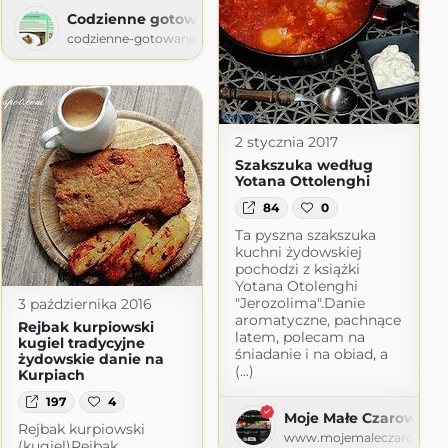
Codzienne gotowanie
codzienne-gotowanie.blogspot.com
2 stycznia 2017
Szakszuka według
Yotana Ottolenghi
84
0
Ta pyszna szakszuka
kuchni żydowskiej
pochodzi z książki
Yotana Otolenghi
"Jerozolima".Danie
3 października 2016
aromatyczne, pachnące
Rejbak kurpiowski
latem, polecam na
kugiel tradycyjne
śniadanie i na obiad, a
żydowskie danie na
(...)
Kurpiach
197
4
Moje Małe Czarowani
Rejbak kurpiowski
www.mojemaleczarowanie
(kugiel)Rejbak