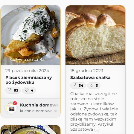
29 października 2024
18 grudnia 2023
Placek ziemniaczany
Szabatowa chałka
po żydowsku
34
3
82
4
Chałka ma szczególne
miejsce na stole
zarówno u katolików
Kuchnia domowa Ani
jak i u Żydów. I właśnie
kuchnia-domowa-ani.blogspot.com
odsłonę żydowską, tak
bliską nam wszystkim
przybliżamy. Artykuł
Szabatowa (...)