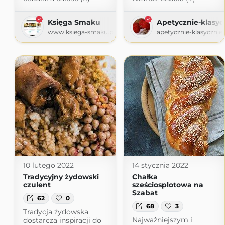
Księga Smaku
Apetycznie-klasyc
www.ksiega-smaku.pl
apetycznie-klasycznie.
10 lutego 2022
14 stycznia 2022
Tradycyjny żydowski
Chałka
czulent
sześciosplotowa na
Szabat
62
0
68
3
Tradycja żydowska
Najważniejszym i
dostarcza inspiracji do