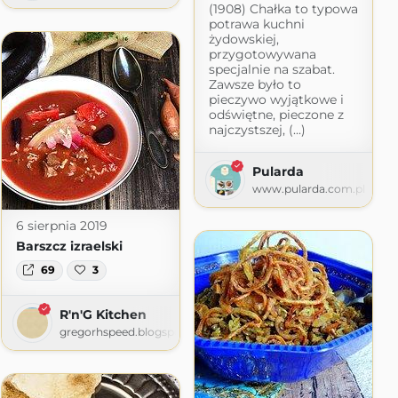
(1908) Chałka to typowa
potrawa kuchni
żydowskiej,
przygotowywana
specjalnie na szabat.
Zawsze było to
pieczywo wyjątkowe i
odświętne, pieczone z
najczystszej, (...)
Pularda
mi
www.pularda.com.pl
mi.pl
6 sierpnia 2019
Barszcz izraelski
69
3
R'n'G Kitchen
gregorhspeed.blogspot.com