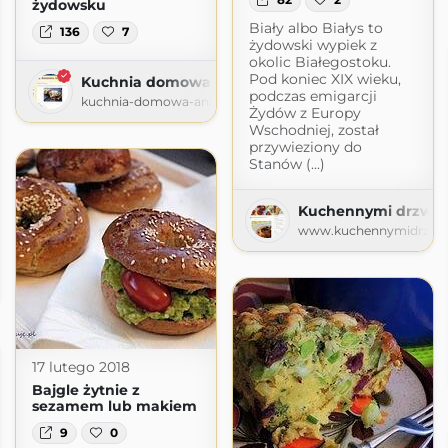
żydowsku
Biały albo Białys to
136
7
żydowski wypiek z
okolic Białegostoku.
Pod koniec XIX wieku,
Kuchnia domowa Ani
podczas emigarcji
kuchnia-domowa-ani.blogspot.com
Żydów z Europy
Wschodniej, został
przywieziony do
Stanów (...)
Kuchennymi drzwia
www.kuchennymidrzwia
ot.com
17 lutego 2018
Bajgle żytnie z
sezamem lub makiem
9
0