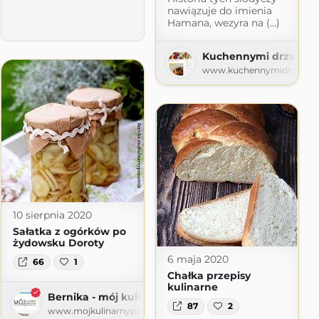
nawiązuje do imienia
Hamana, wezyra na (...)
Kuchennymi drzwiam
www.kuchennymidrzwiami
spot.com
10 sierpnia 2020
Sałatka z ogórków po
żydowsku Doroty
6 maja 2020
66
1
Chałka przepisy
kulinarne
Bernika - mój kulinarny pamiętnik
87
2
www.mojkulinarnypamietnik.pl