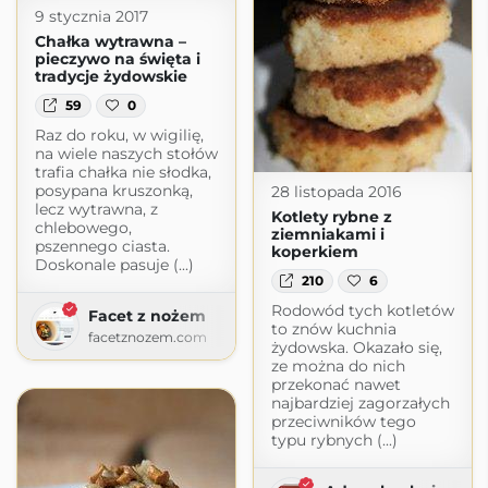
9 stycznia 2017
Chałka wytrawna –
pieczywo na święta i
tradycje żydowskie
59
0
Raz do roku, w wigilię,
na wiele naszych stołów
trafia chałka nie słodka,
posypana kruszonką,
28 listopada 2016
lecz wytrawna, z
Kotlety rybne z
chlebowego,
ziemniakami i
pszennego ciasta.
koperkiem
Doskonale pasuje (...)
210
6
Rodowód tych kotletów
Facet z nożem
to znów kuchnia
facetznozem.com
żydowska. Okazało się,
ze można do nich
przekonać nawet
najbardziej zagorzałych
przeciwników tego
typu rybnych (...)