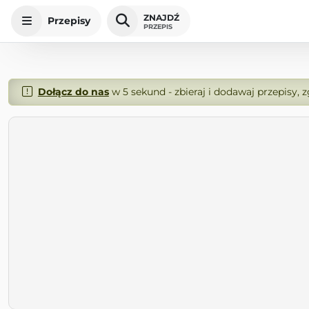
ZNAJDŹ
Przepisy
PRZEPIS
Dołącz do nas
w 5 sekund - zbieraj i dodawaj przepisy, 