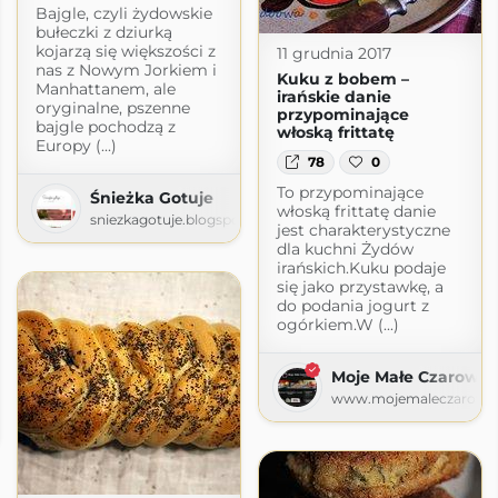
Bajgle, czyli żydowskie
bułeczki z dziurką
kojarzą się większości z
11 grudnia 2017
nas z Nowym Jorkiem i
Kuku z bobem –
Manhattanem, ale
irańskie danie
oryginalne, pszenne
przypominające
bajgle pochodzą z
włoską frittatę
Europy (...)
78
0
To przypominające
Śnieżka Gotuje
włoską frittatę danie
sniezkagotuje.blogspot.com
jest charakterystyczne
dla kuchni Żydów
irańskich.Kuku podaje
się jako przystawkę, a
do podania jogurt z
ogórkiem.W (...)
Moje Małe Czarowan
www.mojemaleczarowan
anie
anie.pl