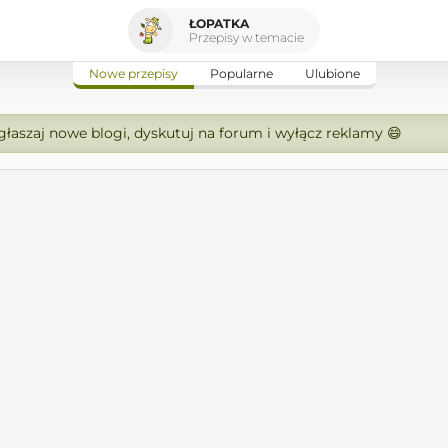
ŁOPATKA
Przepisy w temacie
Nowe przepisy
Popularne
Ulubione
zgłaszaj nowe blogi, dyskutuj na forum i wyłącz reklamy 😄