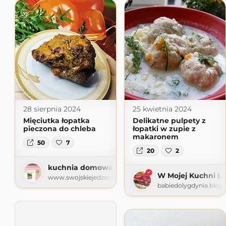
28 sierpnia 2024
25 kwietnia 2024
Mięciutka łopatka
Delikatne pulpety z
pieczona do chleba
łopatki w zupie z
makaronem
50
7
20
2
kuchnia domowa Agi - blog kulinarny
W Mojej Kuchni Lu
www.swojskiejedzonko72.com.pl
babiedolygdynia.blog