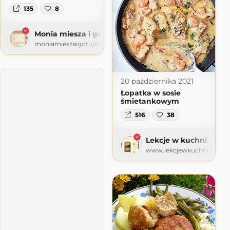
135
8
Monia miesza i gotuje
moniamieszaigotuje.blogspot.com
20 października 2021
Łopatka w sosie
śmietankowym
516
38
Lekcje w kuchni
www.lekcjewkuchni.pl
asi