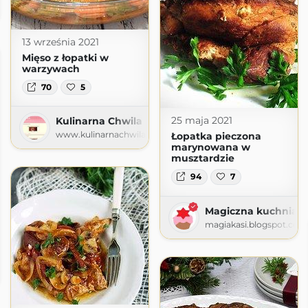
13 września 2021
Mięso z łopatki w
warzywach
70
5
25 maja 2021
Kulinarna Chwila
www.kulinarnachwila.com
Łopatka pieczona
marynowana w
musztardzie
94
7
Magiczna kuchnia K
magiakasi.blogspot.com
i - blog kulinarny
o72.com.pl