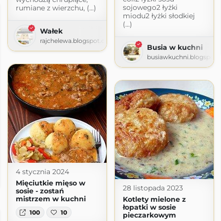
sojowego2 łyżki
rumiane z wierzchu, (...)
miodu2 łyżki słodkiej
(...)
Wałek
rajchelewa.blogspot.com
Busia w kuchni
busiawkuchni.blogspot
bię
4 stycznia 2024
spot.com
Mięciutkie mięso w
28 listopada 2023
sosie - zostań
mistrzem w kuchni
Kotlety mielone z
łopatki w sosie
100
10
pieczarkowym