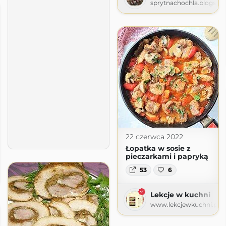
sprytnachochla.blogspo
22 czerwca 2022
Łopatka w sosie z
pieczarkami i papryką
inarny pamiętnik
53
6
etnik.pl
Lekcje w kuchni
www.lekcjewkuchni.pl