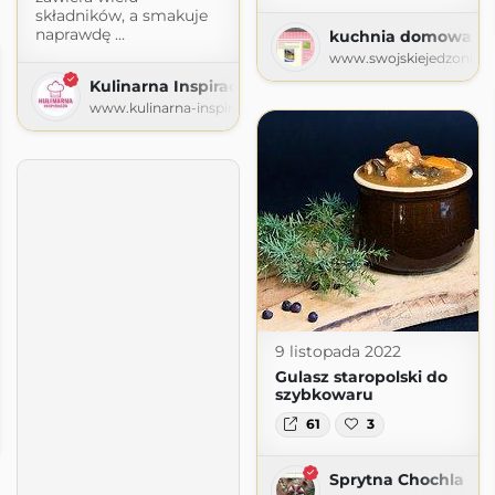
składników, a smakuje
naprawdę …
kuchnia domowa Agi
www.swojskiejedzonko7
Kulinarna Inspiracja
www.kulinarna-inspiracja.pl
9 listopada 2022
Gulasz staropolski do
szybkowaru
bię
61
3
spot.com
Sprytna Chochla