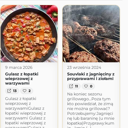
9 marca 2026
23 września 2024
Gulasz z łopatki
Souvlaki z jagnięciny z
wieprzowej z
przyprawami i ziołami
warzywami
11
0
13
2
Na koniec sezonu
Gulasz z łopatki
grillowego...Poza tym
wieprzowej z
kto powiedział, że zimą
warzywamiGulasz z
nie można grillować?
łopatki wieprzowej z
Potrzebujemy:Jagnięci
warzywami Gulasz z
nę lub baraninę (u mnie
łopatki wieprzowej z
łopatka)Przyprawy:kum
warzywamiGulasz z