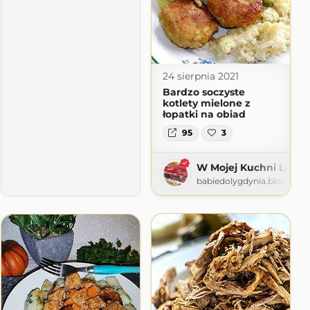
24 sierpnia 2021
Bardzo soczyste
kotlety mielone z
łopatki na obiad
95
3
W Mojej Kuchni Lubię
babiedolygdynia.blogspot
asi