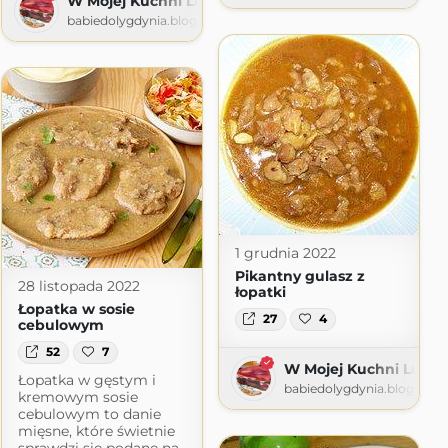
W Mojej Kuchni Lubię
babiedolygdynia.blogspot.com
 - blog kulinarny
2.com.pl
1 grudnia 2022
Pikantny gulasz z
28 listopada 2022
łopatki
Łopatka w sosie
27
4
cebulowym
52
7
W Mojej Kuchni Lubię
Łopatka w gęstym i
babiedolygdynia.blogspot
kremowym sosie
cebulowym to danie
mięsne, które świetnie
sprawdzi się podane na