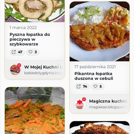
1 marca 2022
Pyszna łopatka do
pieczywa w
szybkowarze
47
3
17 października 2021
W Mojej Kuchni Lubię
babiedolygdynia.blogspot.com
Pikantna łopatka
duszona w cebuli
74
5
Magiczna kuchnia K
magiakasi.blogspot.com
e