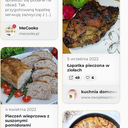
t.com
obiad. Tak
przygotowaną łopatkę
serwuję zazwyczaj z (...)
MeCooks
mecooks.pl
5 września 2022
Łopatka pieczona w
ziołach
49
6
kuchnia domowa Agi -
www.swojskiejedzonko72.
4 kwietnia 2022
Pieczeń wieprzowa z
suszonymi
pomidorami