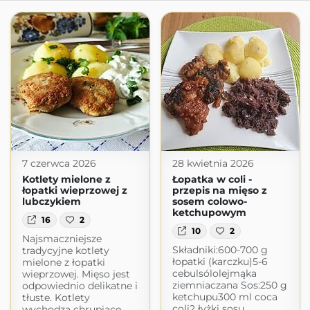
7 czerwca 2026
28 kwietnia 2026
Kotlety mielone z
Łopatka w coli -
łopatki wieprzowej z
przepis na mięso z
lubczykiem
sosem colowo-
ketchupowym
16
2
10
2
Najsmaczniejsze
Składniki:600-700 g
tradycyjne kotlety
łopatki (karczku)5-6
mielone z łopatki
cebulsólolejmąka
wieprzowej. Mięso jest
ziemniaczana Sos:250 g
odpowiednio delikatne i
ketchupu300 ml coca
tłuste. Kotlety
coli2 łyżki sosu
wychodzą chrupiące,