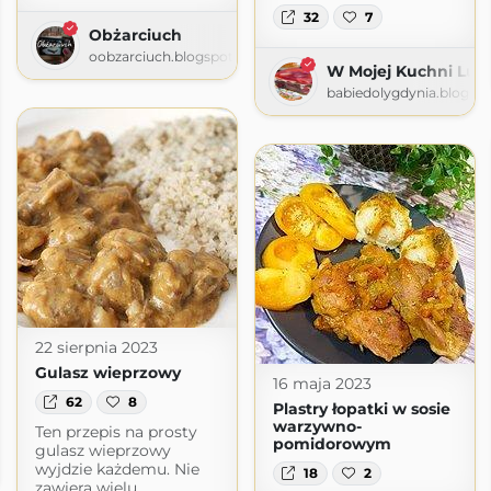
32
7
Obżarciuch
oobzarciuch.blogspot.com
W Mojej Kuchni Lub
babiedolygdynia.blogsp
22 sierpnia 2023
Gulasz wieprzowy
16 maja 2023
62
8
Plastry łopatki w sosie
warzywno-
Ten przepis na prosty
pomidorowym
ja
gulasz wieprzowy
wyjdzie każdemu. Nie
ja.pl
18
2
zawiera wielu