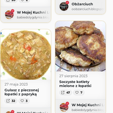
Obżarciuch
oobzarciuch.blogspot.com
W Mojej Kuchni Lubię
ię
babiedolygdynia.blogspot.com
ot.com
27 sierpnia 2023
Soczyste kotlety
27 maja 2023
mielone z łopatki
Gulasz z pieczonej
47
7
łopatki z papryką
32
3
W Mojej Kuchni Lubię
babiedolygdynia.blogspot