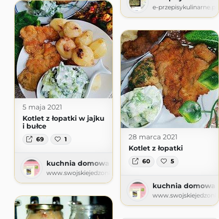
e-przepisykulinarne.pl
5 maja 2021
Kotlet z łopatki w jajku
i bułce
28 marca 2021
69
1
Kotlet z łopatki
60
5
kuchnia domowa Agi - blog kulinarny
www.swojskiejedzonko72.com.pl
kuchnia domowa Ag
www.swojskiejedzonk