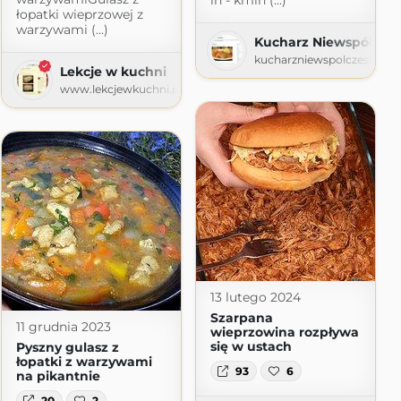
in - kmin (...)
łopatki wieprzowej z
warzywami (...)
Kucharz Niewspółcze
kucharzniewspolczesny.bl
Lekcje w kuchni
www.lekcjewkuchni.pl
.com
13 lutego 2024
Szarpana
11 grudnia 2023
wieprzowina rozpływa
się w ustach
Pyszny gulasz z
łopatki z warzywami
93
6
na pikantnie
20
2