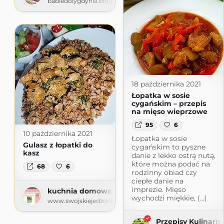
babiedolygdynia.blogspot.com
18 października 2021
Łopatka w sosie
cygańskim – przepis
na mięso wieprzowe
95
6
10 października 2021
Łopatka w sosie
Gulasz z łopatki do
cygańskim to pyszne
kasz
danie z lekko ostrą nutą,
które można podać na
68
6
rodzinny obiad czy
ciepłe danie na
imprezie. Mięso
kuchnia domowa Agi - blog kulinarny
wychodzi miękkie, (...)
www.swojskiejedzonko72.com.pl
Przepisy Kulinarn