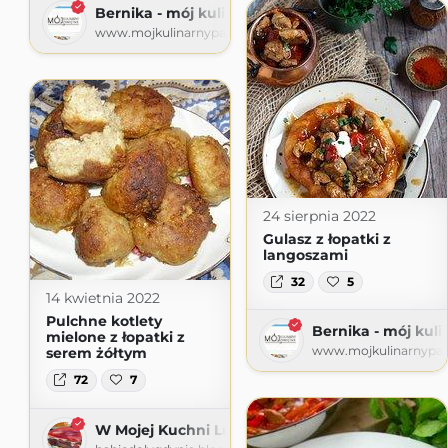
Bernika - mój kulinarny pamiętnik
www.mojkulinarnypamietnik.pl
24 sierpnia 2022
Gulasz z łopatki z
langoszami
32
5
14 kwietnia 2022
Pulchne kotlety
Bernika - mój kul
mielone z łopatki z
www.mojkulinarnypami
serem żółtym
72
7
W Mojej Kuchni Lubię