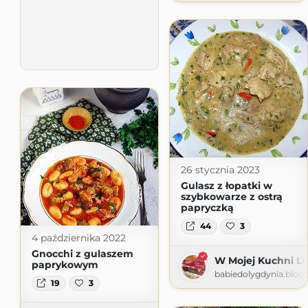
26 stycznia 2023
Gulasz z łopatki w
szybkowarze z ostrą
papryczką
44
3
4 października 2022
Gnocchi z gulaszem
W Mojej Kuchni Lu
paprykowym
babiedolygdynia.blog
19
3