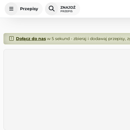
ZNAJDŹ
Przepisy
PRZEPIS
Dołącz do nas
w 5 sekund - zbieraj i dodawaj przepisy, 