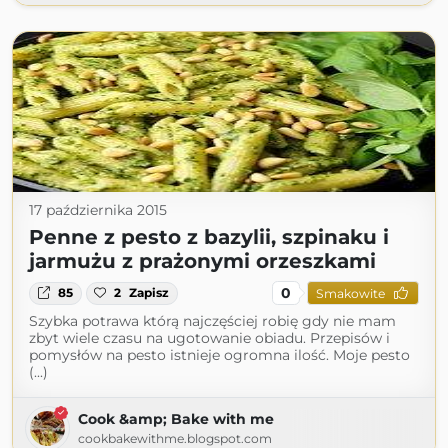
17 października 2015
Penne z pesto z bazylii, szpinaku i
jarmużu z prażonymi orzeszkami
0
85
2
Zapisz
Smakowite
Szybka potrawa którą najczęściej robię gdy nie mam
zbyt wiele czasu na ugotowanie obiadu. Przepisów i
pomysłów na pesto istnieje ogromna ilość. Moje pesto
(...)
Cook &amp; Bake with me
cookbakewithme.blogspot.com