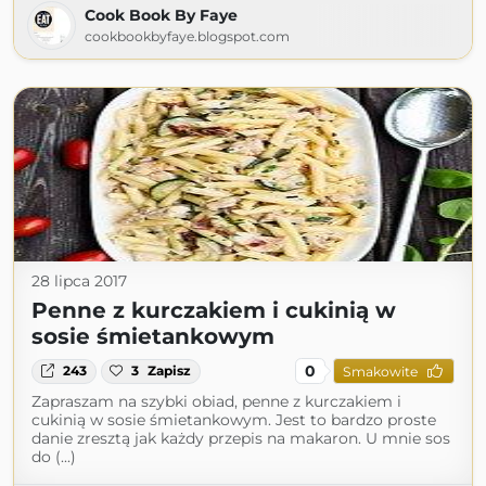
Cook Book By Faye
cookbookbyfaye.blogspot.com
28 lipca 2017
Penne z kurczakiem i cukinią w
sosie śmietankowym
0
243
3
Zapisz
Smakowite
Zapraszam na szybki obiad, penne z kurczakiem i
cukinią w sosie śmietankowym. Jest to bardzo proste
danie zresztą jak każdy przepis na makaron. U mnie sos
do (...)