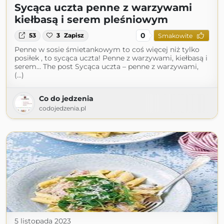
Sycąca uczta penne z warzywami
kiełbasą i serem pleśniowym
0
53
3
Zapisz
Smakowite
Penne w sosie śmietankowym to coś więcej niż tylko
posiłek , to sycąca uczta! Penne z warzywami, kiełbasą i
serem… The post Sycąca uczta – penne z warzywami,
(...)
Co do jedzenia
codojedzenia.pl
5 listopada 2023