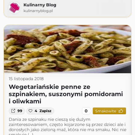
Kulinarny Blog
kulinarnyblog.pl
15 listopada 2018
Wegetariańskie penne ze
szpinakiem, suszonymi pomidorami
i oliwkami
0
99
4
Zapisz
Smakowite
Dania ze szpinaku nie cieszą się dużym
zainteresowaniem, często kojarzone są przez dzieci ale i
dorosłych jako zieloną maź, która nie ma smaku. Nic nie
smakuje (...)