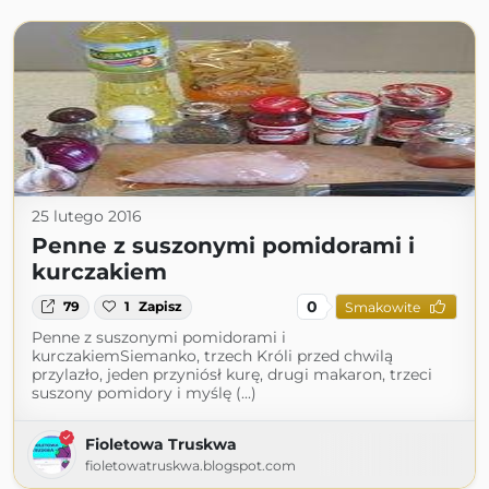
25 lutego 2016
Penne z suszonymi pomidorami i
kurczakiem
0
79
1
Zapisz
Smakowite
Penne z suszonymi pomidorami i
kurczakiemSiemanko, trzech Króli przed chwilą
przylazło, jeden przyniósł kurę, drugi makaron, trzeci
suszony pomidory i myślę (...)
Fioletowa Truskwa
fioletowatruskwa.blogspot.com