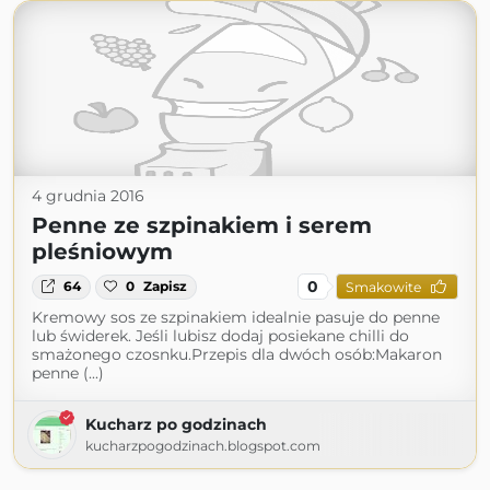
4 grudnia 2016
Penne ze szpinakiem i serem
pleśniowym
0
64
0
Zapisz
Smakowite
Kremowy sos ze szpinakiem idealnie pasuje do penne
lub świderek. Jeśli lubisz dodaj posiekane chilli do
smażonego czosnku.Przepis dla dwóch osób:Makaron
penne (...)
Kucharz po godzinach
kucharzpogodzinach.blogspot.com