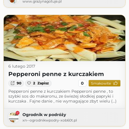
www.grazynagotuje.pl
6 lutego 2017
Pepperoni penne z kurczakiem
0
90
2
Zapisz
Smakowite
Pepperoni penne z kurczakiem Pepperoni penne , to
szybki sos do makaronu, ze świeżej słodkiej papryki i
kurczaka . Fajne danie , nie wymagające zbyt wielu (...)
Ogrodnik w podróży
xn--ogrodnikwpodry-xob60t.pl