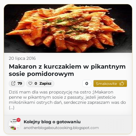
20 lipca 2016
Makaron z kurczakiem w pikantnym
sosie pomidorowym
0
79
0
Zapisz
Smakowite
Dziś mam dla was propozycję na ostro ;)Makaron
penne w pikantnym sosie z passaty, jeżeli jesteście
miłośnikami ostrych dań, serdecznie zapraszam was do
(...)
Kolejny blog o gotowaniu
anotherblogaboutcooking.blogspot.com