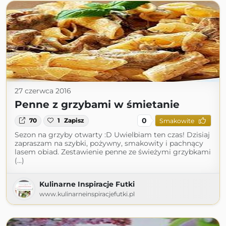
27 czerwca 2016
Penne z grzybami w śmietanie
0
70
1
Zapisz
Smakowite
Sezon na grzyby otwarty :D Uwielbiam ten czas! Dzisiaj
zapraszam na szybki, pożywny, smakowity i pachnący
lasem obiad. Zestawienie penne ze świeżymi grzybkami
(...)
Kulinarne Inspiracje Futki
www.kulinarneinspiracjefutki.pl