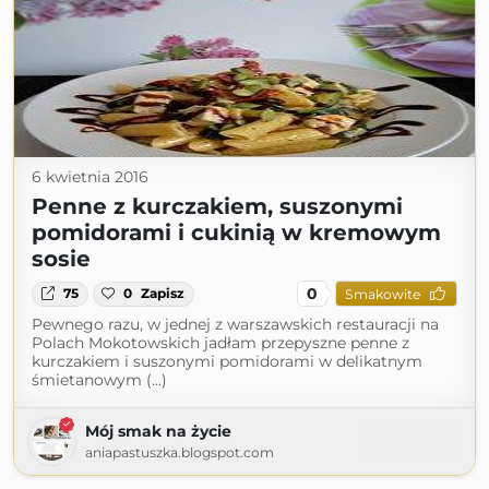
6 kwietnia 2016
Penne z kurczakiem, suszonymi
pomidorami i cukinią w kremowym
sosie
0
75
0
Zapisz
Smakowite
Pewnego razu, w jednej z warszawskich restauracji na
Polach Mokotowskich jadłam przepyszne penne z
kurczakiem i suszonymi pomidorami w delikatnym
śmietanowym (...)
Mój smak na życie
aniapastuszka.blogspot.com