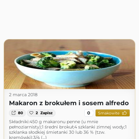
2 marca 2018
Makaron z brokułem i sosem alfredo
0
80
2
Zapisz
Smakowite
Składniki:450 g makaronu penne (u mnie
pełnoziarnisty);1 średni brokuł;4 szklanki zimnej wody;1
szklanka słodkiej śmietanki 30 lub 36 % (tzw.
kremówki);3/4 (...)