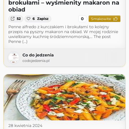
brokułami – wyśmienity makaron na
obiad
0
52
6
Zapisz
Smakowite
Penne alfredo z kurczakiem i brokułami to kolejny
przepis na pyszny makaron na obiad. W mojej rodzinie
uwielbiamy kuchnię śródziemnomorską,… The post
Penne (...)
Co do jedzenia
codojedzenia.pl
28 kwietnia 2024