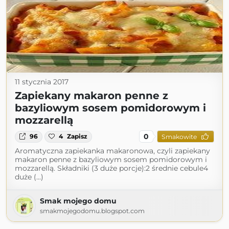
11 stycznia 2017
Zapiekany makaron penne z
bazyliowym sosem pomidorowym i
mozzarellą
0
96
4
Zapisz
Smakowite
Aromatyczna zapiekanka makaronowa, czyli zapiekany
makaron penne z bazyliowym sosem pomidorowym i
mozzarellą. Składniki (3 duże porcje):2 średnie cebule4
duże (...)
Smak mojego domu
smakmojegodomu.blogspot.com