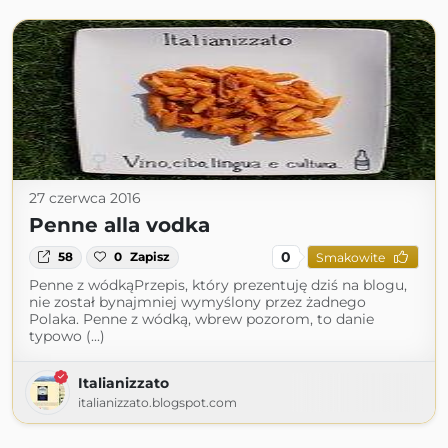
27 czerwca 2016
Penne alla vodka
0
58
0
Zapisz
Smakowite
Penne z wódkąPrzepis, który prezentuję dziś na blogu,
nie został bynajmniej wymyślony przez żadnego
Polaka. Penne z wódką, wbrew pozorom, to danie
typowo (...)
Italianizzato
italianizzato.blogspot.com