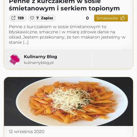
Penne z kurczakiem w sosie
śmietanowym i serkiem topionym
0
159
7
Zapisz
Smakowite
Penne z kurczakiem w sosie śmietanowym to
błyskawiczne, smaczne i w miarę zdrowe danie na
obiad. Jestem przekonany, że ten makaron jesteśmy w
stanie (...)
Kulinarny Blog
kulinarnyblog.pl
12 września 2020