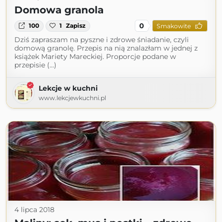
Domowa granola
0
100
1
Zapisz
Smakowite
Dziś zapraszam na pyszne i zdrowe śniadanie, czyli
domową granolę. Przepis na nią znalazłam w jednej z
książek Mariety Mareckiej. Proporcje podane w
przepisie (...)
Lekcje w kuchni
www.lekcjewkuchni.pl
4 lipca 2018