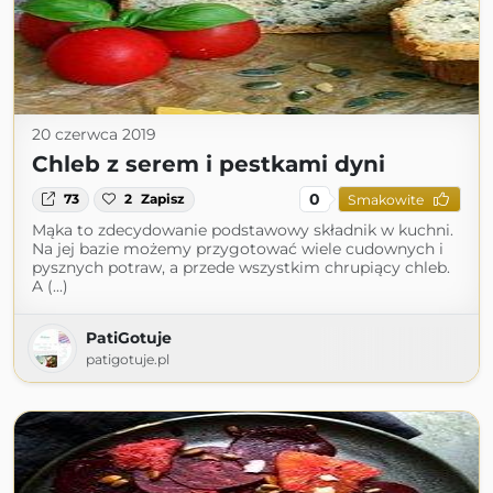
20 czerwca 2019
Chleb z serem i pestkami dyni
0
73
2
Zapisz
Smakowite
Mąka to zdecydowanie podstawowy składnik w kuchni.
Na jej bazie możemy przygotować wiele cudownych i
pysznych potraw, a przede wszystkim chrupiący chleb.
A (...)
PatiGotuje
patigotuje.pl