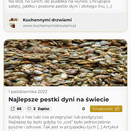
Na stół, na lunch, do pudełka na wynos. Chrupiące
sałaty, jabłko i prażone pestki dyni i złotego lnu, (...)
Kuchennymi drzwiami
www.kuchennymidrzwiami.pl
1 października 2022
Najlepsze pestki dyni na świecie
0
65
3
Zapisz
Smakowite
Każdy z nas lubi cos przegryzać lub podgryzać.
Najlepiej by było gdyby to „coś” było jednocześnie
pyszne i zdrowe. Tak jest w przypadku tych […] Artykuł