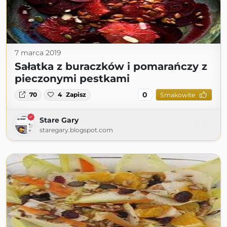
7 marca 2019
Sałatka z buraczków i pomarańczy z
pieczonymi pestkami
0
70
4
Zapisz
Smakowite
Stare Gary
staregary.blogspot.com