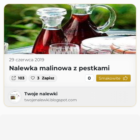
29 czerwca 2019
Nalewka malinowa z pestkami
0
103
3
Zapisz
Smakowite
Twoje nalewki
twojenalewki.blogspot.com