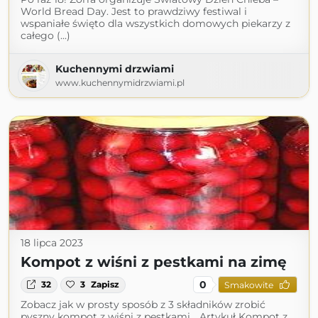
World Bread Day. Jest to prawdziwy festiwal i
wspaniałe święto dla wszystkich domowych piekarzy z
całego (...)
Kuchennymi drzwiami
www.kuchennymidrzwiami.pl
18 lipca 2023
Kompot z wiśni z pestkami na zimę
0
32
3
Zapisz
Smakowite
Zobacz jak w prosty sposób z 3 składników zrobić
pyszny kompot z wiśni z pestkami... Artykuł Kompot z