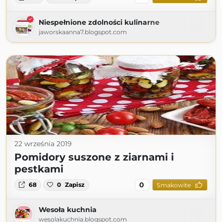
Niespełnione zdolności kulinarne
jaworskaanna7.blogspot.com
22 września 2019
Pomidory suszone z ziarnami i
pestkami
0
68
0
Zapisz
Smakowite
Wesoła kuchnia
wesolakuchnia.blogspot.com