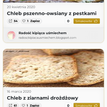
20 kwietnia 2020
Chleb pszenno-owsiany z pestkami
0
54
1
Zapisz
Smakowite
Radość kipiąca uśmiechem
radosckipiacausmiechem.blogspot.com
16 marca 2020
Chleb z ziarnami drożdżowy
0
61
1
Zapisz
Smakowite