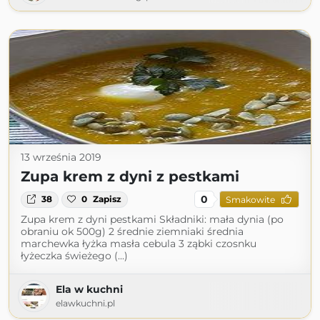
13 września 2019
Zupa krem z dyni z pestkami
0
38
0
Zapisz
Smakowite
Zupa krem z dyni pestkami Składniki: mała dynia (po
obraniu ok 500g) 2 średnie ziemniaki średnia
marchewka łyżka masła cebula 3 ząbki czosnku
łyżeczka świeżego (...)
Ela w kuchni
elawkuchni.pl