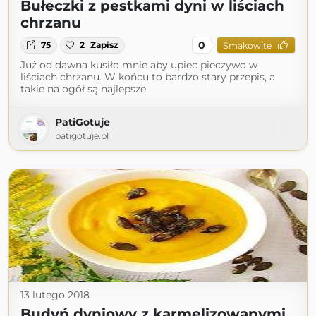
Bułeczki z pestkami dyni w liściach
chrzanu
0
75
2
Zapisz
Smakowite
Już od dawna kusiło mnie aby upiec pieczywo w
liściach chrzanu. W końcu to bardzo stary przepis, a
takie na ogół są najlepsze
PatiGotuje
patigotuje.pl
13 lutego 2018
Budyń dyniowy z karmelizowanymi