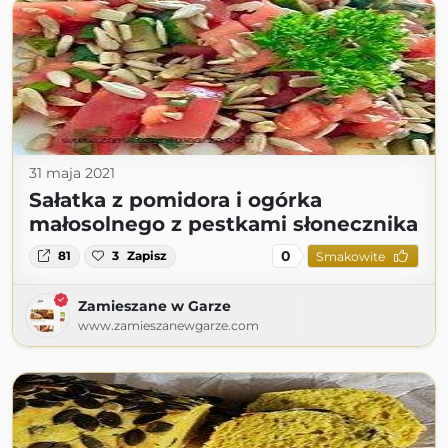
31 maja 2021
Sałatka z pomidora i ogórka
małosolnego z pestkami słonecznika
0
81
3
Zapisz
Smakowite
Zamieszane w Garze
www.zamieszanewgarze.com