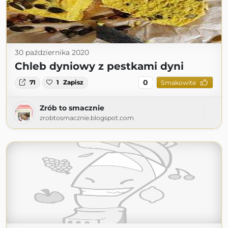
30 października 2020
Chleb dyniowy z pestkami dyni
0
71
1
Zapisz
Smakowite
Zrób to smacznie
zrobtosmacznie.blogspot.com