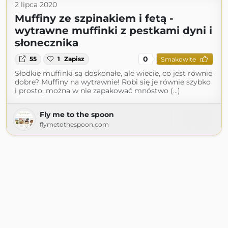
2 lipca 2020
Muffiny ze szpinakiem i fetą -
wytrawne muffinki z pestkami dyni i
słonecznika
0
55
1
Zapisz
Smakowite
Słodkie muffinki są doskonałe, ale wiecie, co jest równie
dobre? Muffiny na wytrawnie! Robi się je równie szybko
i prosto, można w nie zapakować mnóstwo (...)
Fly me to the spoon
flymetothespoon.com