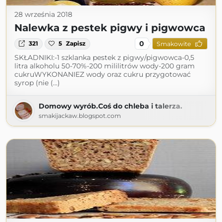
28 września 2018
Nalewka z pestek pigwy i pigwowca
0
321
5
Zapisz
Smakowite
SKŁADNIKI:-1 szklanka pestek z pigwy/pigwowca-0,5
litra alkoholu 50-70%-200 mililitrów wody-200 gram
cukruWYKONANIEZ wody oraz cukru przygotować
syrop (nie (...)
Domowy wyrób.Coś do chleba i talerza.
smakijackaw.blogspot.com