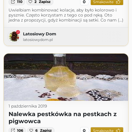
0
110
2
Zapisz
Smakowite
Uwielbiam kombinować kolacje, aby było kolorowo i
pysznie. Często korzystam z tego co pod ręką. Oto
jedna z propozycji, gdyż kombinacji są setki. Co nam (...)
Latosiowy Dom
latosiowydom.pl
1 października 2019
Nalewka pestkówka na pestkach z
pigwowca
0
106
6
Zapisz
Smakowite