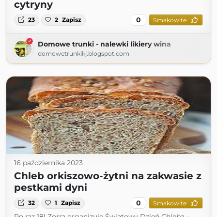
cytryny
0
23
2
Zapisz
Smakowite
Domowe trunki - nalewki likiery wina
domowetrunkikj.blogspot.com
16 października 2023
Chleb orkiszowo-żytni na zakwasie z
pestkami dyni
0
32
1
Zapisz
Smakowite
Po raz 18! Zorra organizuje Światowy Dzień Chleba –