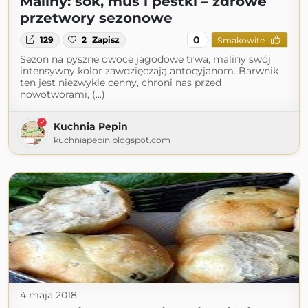
Maliny: sok, mus i pestki – zdrowe
przetwory sezonowe
0
129
2
Zapisz
Smakowite
Sezon na pyszne owoce jagodowe trwa, maliny swój
intensywny kolor zawdzięczają antocyjanom. Barwnik
ten jest niezwykle cenny, chroni nas przed
nowotworami, (...)
Kuchnia Pepin
kuchniapepin.blogspot.com
4 maja 2018