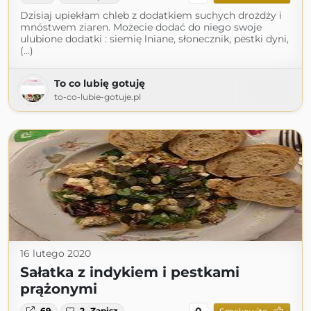
Dzisiaj upiekłam chleb z dodatkiem suchych drożdży i
mnóstwem ziaren. Możecie dodać do niego swoje
ulubione dodatki : siemię lniane, słonecznik, pestki dyni,
(...)
To co lubię gotuję
to-co-lubie-gotuje.pl
16 lutego 2020
Sałatka z indykiem i pestkami
prążonymi
0
69
2
Zapisz