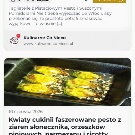
Tagliatelle z Pistacjowym Pesto i Suszonymi
Pomidorami Nie trzeba wyjeżdżać do Włoch, aby
przekonać się, że prostota potrafi smakować
wyjątkowo. To właśnie (...)
Kulinarne Co Nieco
www.kulinarne-co-nieco.pl
10 czerwca 2026
Kwiaty cukinii faszerowane pesto z
ziaren słonecznika, orzeszków
piniowych, parmezanu i ricotty