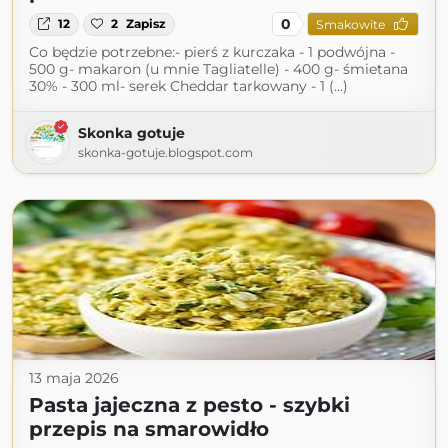
0
12
2
Zapisz
Smakowite
Co będzie potrzebne:- pierś z kurczaka - 1 podwójna -
500 g- makaron (u mnie Tagliatelle) - 400 g- śmietana
30% - 300 ml- serek Cheddar tarkowany - 1 (...)
Skonka gotuje
skonka-gotuje.blogspot.com
13 maja 2026
Pasta jajeczna z pesto - szybki
przepis na smarowidło