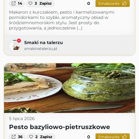
0
14
3
Zapisz
Smakowite
Makaron z kurczakiem, pesto i karmelizowanymi
pomidorkami to szybki, aromatyczny obiad w
śródziemnomorskim stylu. Jest prosty do
przygotowania, a jednocześnie (...)
Smaki na talerzu
smakinatalerzu.pl
5 lipca 2026
Pesto bazyliowo-pietruszkowe
0
36
2
Zapisz
Smakowite