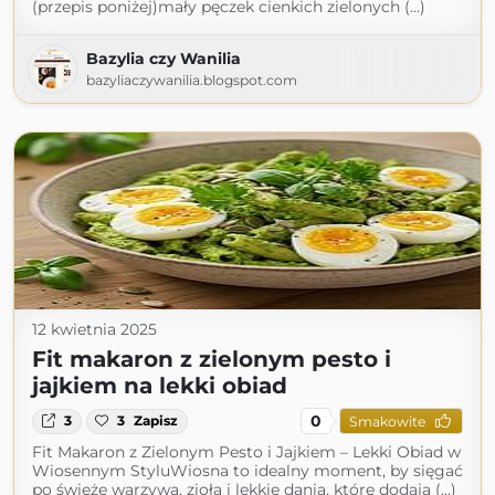
(przepis poniżej)mały pęczek cienkich zielonych (...)
Bazylia czy Wanilia
bazyliaczywanilia.blogspot.com
12 kwietnia 2025
Fit makaron z zielonym pesto i
jajkiem na lekki obiad
0
3
3
Zapisz
Smakowite
Fit Makaron z Zielonym Pesto i Jajkiem – Lekki Obiad w
Wiosennym StyluWiosna to idealny moment, by sięgać
po świeże warzywa, zioła i lekkie dania, które dodają (...)