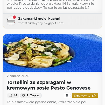
włoska Proste dania, dobre składniki i smak, który nie
potrzebuje dodatków. To danie od lat pozostaje (...)
Zakamarki mojej kuchni
znotatnikakrychy.blogspot.com
2 marca 2026
Tortellini ze szparagami w
kremowym sosie Pesto Genovese
0
45
2
Zapisz
Smakowite
To niesamowicie pyszne danie, które zrobicie pół