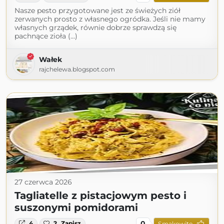
Nasze pesto przygotowane jest ze świeżych ziół
zerwanych prosto z własnego ogródka. Jeśli nie mamy
własnych grządek, równie dobrze sprawdzą się
pachnące zioła (...)
Wałek
rajchelewa.blogspot.com
27 czerwca 2026
Tagliatelle z pistacjowym pesto i
suszonymi pomidorami
0
4
2
Zapisz
Smakowite