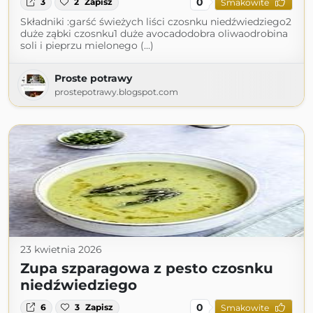
0
3
2
Zapisz
Smakowite
Składniki :garść świeżych liści czosnku niedźwiedziego2
duże ząbki czosnku1 duże avocadodobra oliwaodrobina
soli i pieprzu mielonego (...)
Proste potrawy
prostepotrawy.blogspot.com
23 kwietnia 2026
Zupa szparagowa z pesto czosnku
niedźwiedziego
0
6
3
Zapisz
Smakowite