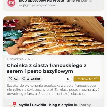
1000 Sposobów Na Proste Tanie Fit Dania
wojtigotuje.blogspot.com
6 stycznia 2025
Choinka z ciasta francuskiego z
serem i pesto bazyliowym
0
42
3
Zapisz
Smakowite
Szybka do wykonania przekąska z ciasta francuskiego
nie tylko na świąteczny stół. Zamiast pesto można użyć
dowolnego farszu. Składniki (na 1 szt.): ciasto (...)
Mydło i Powidło - blog nie tylko kulinarny