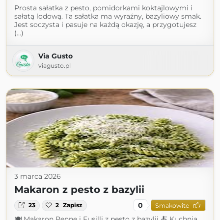
Prosta sałatka z pesto, pomidorkami koktajlowymi i
sałatą lodową. Ta sałatka ma wyraźny, bazyliowy smak.
Jest soczysta i pasuje na każdą okazję, a przygotujesz
(...)
Via Gusto
viagusto.pl
3 marca 2026
Makaron z pesto z bazylii
0
23
2
Zapisz
Smakowite
🍽 Makaron Penne i Fusilli z pesto z bazylii 🍝 Kuchnia