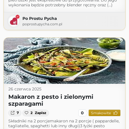
pietruszki jest ekspresowe do przygotowania. Do jego
wykonania będzie potrzebny blender ręczny oraz (...)
Po Prostu Pycha
poprostupycha.com.pl
26 czerwca 2025
Makaron z pesto i zielonymi
szparagami
0
7
2
Zapisz
Smakowite
Składniki na 2 porcjemakaron na 2 porcje ( pappardelle,
tagliatelle, spaghetti lub inny długi)3 łyżki pesto