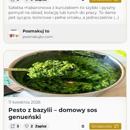
Sałatka makaronowa z kurczakiem to szybki i pyszny
pomysł na obiad, kolację lub lunch do pracy. To danie
jest sycące, kolorowe i pełne smaku, a jednocześnie (...)
Posmakuj to
posmakujto.com
11 kwietnia 2026
Pesto z bazylii – domowy sos
genueński
0
3
2
Zapisz
Smakowite