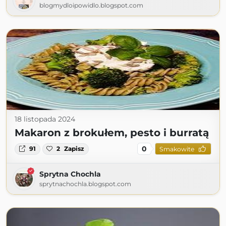
blogmydloipowidlo.blogspot.com
18 listopada 2024
Makaron z brokułem, pesto i burratą
0
91
2
Zapisz
Smakowite
Sprytna Chochla
sprytnachochla.blogspot.com