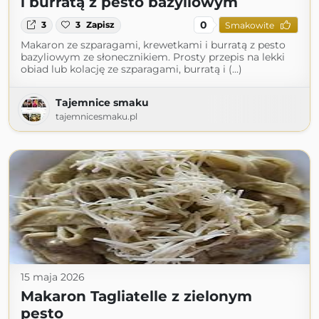
i burratą z pesto bazyliowym
0
3
3
Zapisz
Smakowite
Makaron ze szparagami, krewetkami i burratą z pesto
bazyliowym ze słonecznikiem. Prosty przepis na lekki
obiad lub kolację ze szparagami, burratą i (...)
Tajemnice smaku
tajemnicesmaku.pl
15 maja 2026
Makaron Tagliatelle z zielonym
pesto