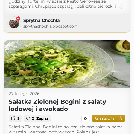
godziny. Tortellini w sosie z Pesto Genovese ze
szparagami. Chrupiące szparagi, delikatne pierożki i (...)
Sprytna Chochla
sprytnachochla.blogspot.com
27 lutego 2026
Sałatka Zielonej Bogini z sałaty
lodowej i awokado
0
9
2
Zapisz
Smakowite
Sałatka Zielonej Bogini to świeża, zielona sałatka pełna
witamin i wartości odżywczych. Polana jest