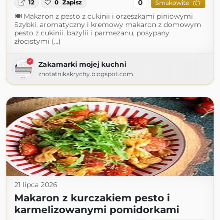
0
12
0
Zapisz
Smakowite
🍽 Makaron z pesto z cukinii i orzeszkami piniowymi
Szybki, aromatyczny i kremowy makaron z domowym
pesto z cukinii, bazylii i parmezanu, posypany
złocistymi (...)
Zakamarki mojej kuchni
znotatnikakrychy.blogspot.com
21 lipca 2026
Makaron z kurczakiem pesto i
karmelizowanymi pomidorkami