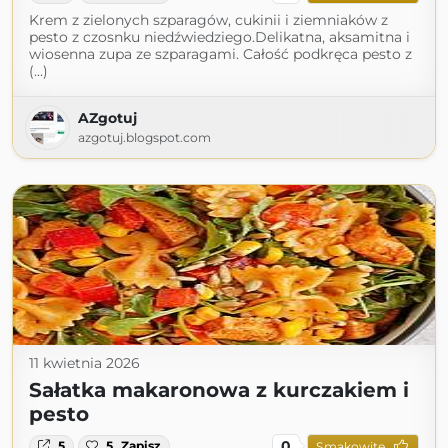
Krem z zielonych szparagów, cukinii i ziemniaków z
pesto z czosnku niedźwiedziego.Delikatna, aksamitna i
wiosenna zupa ze szparagami. Całość podkręca pesto z
(...)
AZgotuj
azgotuj.blogspot.com
11 kwietnia 2026
Sałatka makaronowa z kurczakiem i
pesto
0
5
5
Zapisz
Smakowite