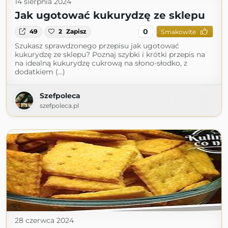
14 sierpnia 2024
Jak ugotować kukurydzę ze sklepu
0
49
2
Zapisz
Smakowite
Szukasz sprawdzonego przepisu jak ugotować
kukurydzę ze sklepu? Poznaj szybki i krótki przepis na
na idealną kukurydzę cukrową na słono-słodko, z
dodatkiem (...)
Szefpoleca
szefpoleca.pl
28 czerwca 2024