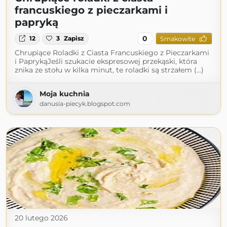
francuskiego z pieczarkami i
papryką
0
12
3
Zapisz
Smakowite
Chrupiące Roladki z Ciasta Francuskiego z Pieczarkami
i PaprykąJeśli szukacie ekspresowej przekąski, która
znika ze stołu w kilka minut, te roladki są strzałem (...)
Moja kuchnia
danusia-piecyk.blogspot.com
20 lutego 2026