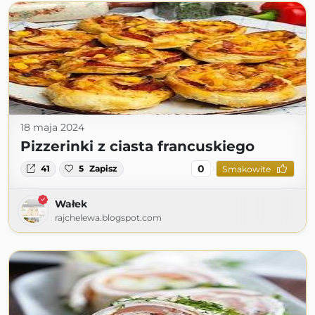
18 maja 2024
Pizzerinki z ciasta francuskiego
0
41
5
Zapisz
Smakowite
Wałek
rajchelewa.blogspot.com