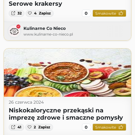
Serowe krakersy
0
32
4
Zapisz
Smakowite
Kulinarne Co Nieco
www.kulinarne-co-nieco.pl
26 czerwca 2024
Niskokaloryczne przekąski na
imprezę zdrowe i smaczne pomysły
0
41
2
Zapisz
Smakowite