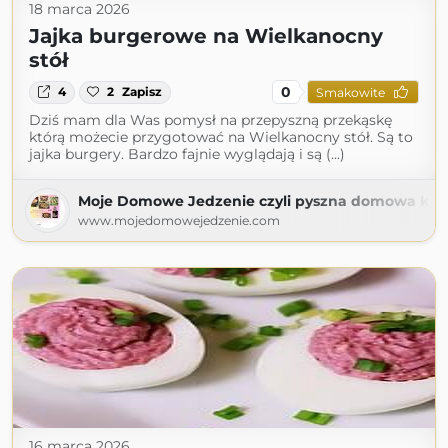
18 marca 2026
Jajka burgerowe na Wielkanocny
stół
0
4
2
Zapisz
Smakowite
Dziś mam dla Was pomysł na przepyszną przekąskę
którą możecie przygotować na Wielkanocny stół. Są to
jajka burgery. Bardzo fajnie wyglądają i są (...)
Moje Domowe Jedzenie czyli pyszna domowa kuc
www.mojedomowejedzenie.com
16 marca 2026