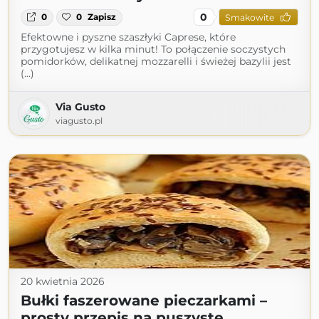
0
0
0
Zapisz
Smakowite
Efektowne i pyszne szaszłyki Caprese, które
przygotujesz w kilka minut! To połączenie soczystych
pomidorków, delikatnej mozzarelli i świeżej bazylii jest
(...)
Via Gusto
viagusto.pl
20 kwietnia 2026
Bułki faszerowane pieczarkami –
prosty przepis na puszyste