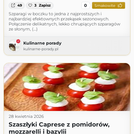
0
49
3
Zapisz
Smakowite
Szparagi w boczku to jedna z najprostszych i
najbardziej efektownych przekąsek sezonowych.
Połączenie delikatnych, lekko chrupiących szparagów
ze słonym, (...)
Kulinarne porady
kulinarne-porady.pl
28 kwietnia 2026
Szaszłyki Caprese z pomidorów,
mozzarelli i bazylii