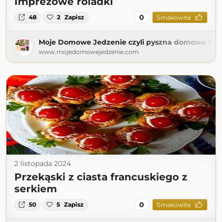
Imprezowe roladki
0
48
2
Zapisz
Smakowite
Moje Domowe Jedzenie czyli pyszna domowa kuc
www.mojedomowejedzenie.com
2 listopada 2024
Przekąski z ciasta francuskiego z
serkiem
0
50
5
Zapisz
Smakowite