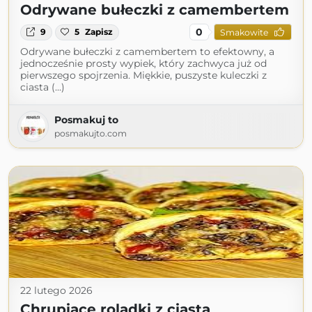
Odrywane bułeczki z camembertem
0
9
5
Zapisz
Smakowite
Odrywane bułeczki z camembertem to efektowny, a
jednocześnie prosty wypiek, który zachwyca już od
pierwszego spojrzenia. Miękkie, puszyste kuleczki z
ciasta (...)
Posmakuj to
posmakujto.com
22 lutego 2026
Chrupiące roladki z ciasta