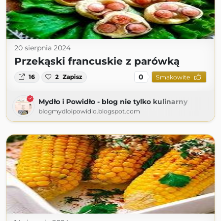
20 sierpnia 2024
Przekąski francuskie z parówką
0
16
2
Zapisz
Smakowite
Mydło i Powidło - blog nie tylko kulinarny
blogmydloipowidlo.blogspot.com