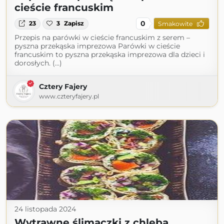
cieście francuskim
0
23
3
Zapisz
Smakowite
Przepis na parówki w cieście francuskim z serem –
pyszna przekąska imprezowa Parówki w cieście
francuskim to pyszna przekąska imprezowa dla dzieci i
dorosłych. (...)
Cztery Fajery
www.czteryfajery.pl
24 listopada 2024
Wytrawne ślimaczki z chleba