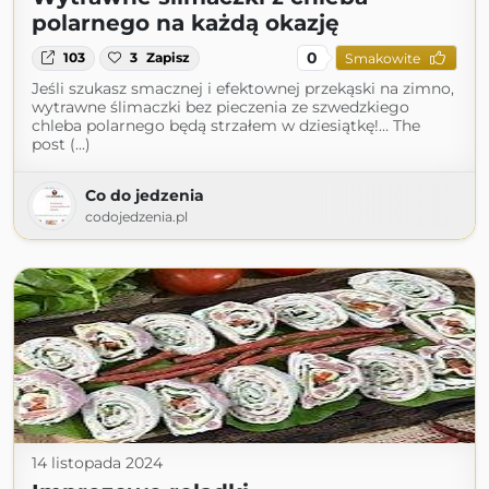
polarnego na każdą okazję
0
103
3
Zapisz
Smakowite
Jeśli szukasz smacznej i efektownej przekąski na zimno,
wytrawne ślimaczki bez pieczenia ze szwedzkiego
chleba polarnego będą strzałem w dziesiątkę!… The
post (...)
Co do jedzenia
codojedzenia.pl
14 listopada 2024