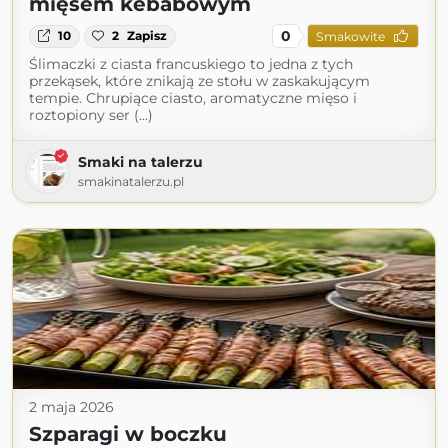
mięsem kebabowym
0
10
2
Zapisz
Smakowite
Ślimaczki z ciasta francuskiego to jedna z tych
przekąsek, które znikają ze stołu w zaskakującym
tempie. Chrupiące ciasto, aromatyczne mięso i
roztopiony ser (...)
Smaki na talerzu
smakinatalerzu.pl
2 maja 2026
Szparagi w boczku