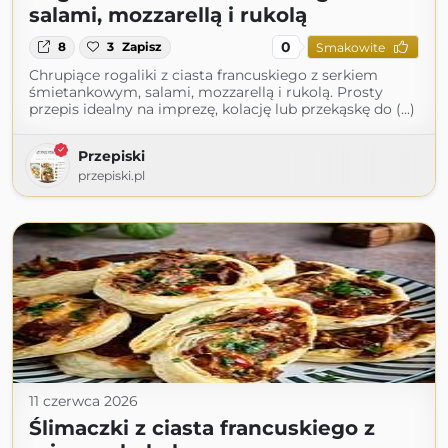
salami, mozzarellą i rukolą
0
8
3
Zapisz
Smakowite
Chrupiące rogaliki z ciasta francuskiego z serkiem
śmietankowym, salami, mozzarellą i rukolą. Prosty
przepis idealny na imprezę, kolację lub przekąskę do (...)
Przepiski
przepiski.pl
11 czerwca 2026
Ślimaczki z ciasta francuskiego z