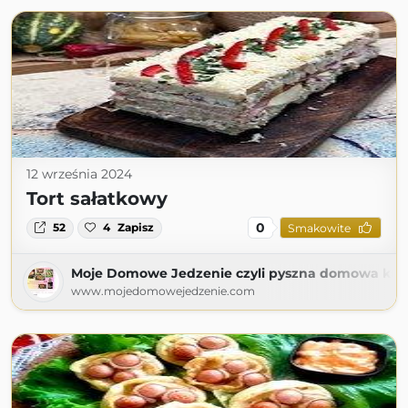
12 września 2024
Tort sałatkowy
0
52
4
Zapisz
Smakowite
Moje Domowe Jedzenie czyli pyszna domowa kuc
www.mojedomowejedzenie.com