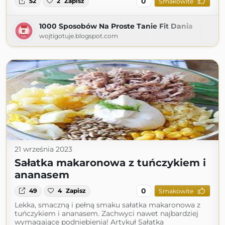
0
52
2
Zapisz
Smakowite
1000 Sposobów Na Proste Tanie Fit Dania
wojtigotuje.blogspot.com
21 września 2023
Sałatka makaronowa z tuńczykiem i
ananasem
0
49
4
Zapisz
Smakowite
Lekka, smaczną i pełną smaku sałatka makaronowa z
tuńczykiem i ananasem. Zachwyci nawet najbardziej
wymagające podniebienia! Artykuł Sałatka