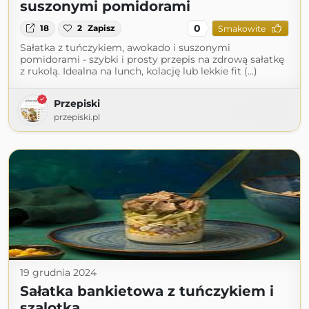
suszonymi pomidorami
0
18
2
Zapisz
Smakowite
Sałatka z tuńczykiem, awokado i suszonymi
pomidorami - szybki i prosty przepis na zdrową sałatkę
z rukolą. Idealna na lunch, kolację lub lekkie fit (...)
Przepiski
przepiski.pl
19 grudnia 2024
Sałatka bankietowa z tuńczykiem i
szalotką