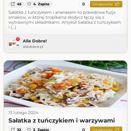
0
45
4
Zapisz
Smakowite
Sałatka z tuńczykiem i ananasem to prawdziwa fuzja
smaków, w której tropikalna słodycz łączy się z
wytrawnymi składnikami. Artykuł Sałatka z tuńczykiem
i (...)
Alle Dobre!
alledobre.pl
13 lutego 2024
Sałatka z tuńczykiem i warzywami
0
32
3
Zapisz
Smakowite