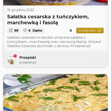
15 grudnia 2022
Sałatka cesarska z tuńczykiem,
marchewką i fasolą
0
88
6
Zapisz
Smakowite
Sałatka ceserska to bardzo smaczna sałatka z
tuńczykiem, marchewką oraz czerwoną fasolą. Artykuł
Sałatka Cesarska pochodzi z serwisu Przepiski.pl.
Przepiski
przepiski.pl