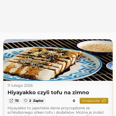
11 lutego 2026
Hiyayakko czyli tofu na zimno
0
72
2
Zapisz
Smakowite
Hiyayakko to japońskie danie przyrządzane ze
schłodzonego silken tofu i dodatków. Można je zrobić