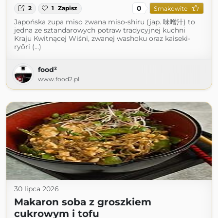
0
2
1
Zapisz
Smakowite
Japońska zupa miso zwana miso-shiru (jap. 味噌汁) to
jedna ze sztandarowych potraw tradycyjnej kuchni
Kraju Kwitnącej Wiśni, zwanej washoku oraz kaiseki-
ryōri (...)
food²
www.food2.pl
30 lipca 2026
Makaron soba z groszkiem
cukrowym i tofu