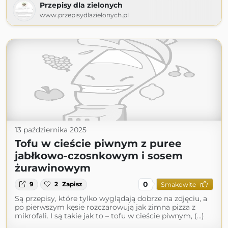
Przepisy dla zielonych
www.przepisydlazielonych.pl
13 października 2025
Tofu w cieście piwnym z puree
jabłkowo-czosnkowym i sosem
żurawinowym
0
9
2
Zapisz
Smakowite
Są przepisy, które tylko wyglądają dobrze na zdjęciu, a
po pierwszym kęsie rozczarowują jak zimna pizza z
mikrofali. I są takie jak to – tofu w cieście piwnym, (...)