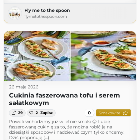
Fly me to the spoon
flymetothespoon.com
26 maja 2026
Cukinia faszerowana tofu i serem
sałatkowym
0
29
2
Zapisz
Smakowite
Powoli wchodzimy już w letnie smaki 😊 Lubię
faszerowaną cukinię za to, że można robić ją na
dziesiątki sposobów i nadziewać czym tylko chcemy.
Dziś proponuję (...)