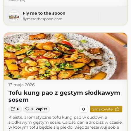
Fly me to the spoon
flymetothespoon.com
13 maja 2026
Tofu kung pao z gęstym słodkawym
sosem
0
6
2
Zapisz
Smakowite
Kleiste, aromatyczne tofu kung pao w cudownie
słodkawym gęstym sosie. Całość dania zrobisz w czasie,
w którym tofu będzie się piekło, więc zarezerwuj sobie