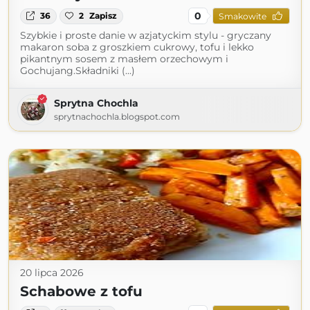
0
36
2
Zapisz
Smakowite
Szybkie i proste danie w azjatyckim stylu - gryczany
makaron soba z groszkiem cukrowy, tofu i lekko
pikantnym sosem z masłem orzechowym i
Gochujang.Składniki (...)
Sprytna Chochla
sprytnachochla.blogspot.com
20 lipca 2026
Schabowe z tofu