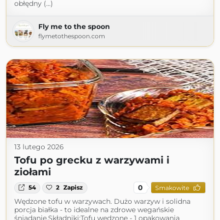
obłędny (...)
Fly me to the spoon
flymetothespoon.com
13 lutego 2026
Tofu po grecku z warzywami i
ziołami
0
54
2
Zapisz
Smakowite
Wędzone tofu w warzywach. Dużo warzyw i solidna
porcja białka - to idealne na zdrowe wegańskie
śniadanie.Składniki:Tofu wędzone - 1 opakowania