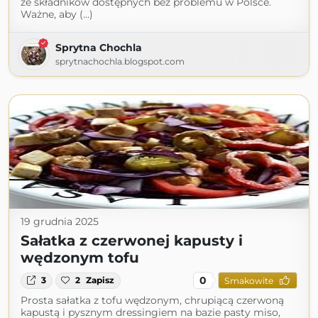
ze składników dostępnych bez problemu w Polsce.
Ważne, aby (...)
Sprytna Chochla
sprytnachochla.blogspot.com
19 grudnia 2025
Sałatka z czerwonej kapusty i
wędzonym tofu
0
3
2
Zapisz
Smakowite
Prosta sałatka z tofu wędzonym, chrupiącą czerwoną
kapustą i pysznym dressingiem na bazie pasty miso,