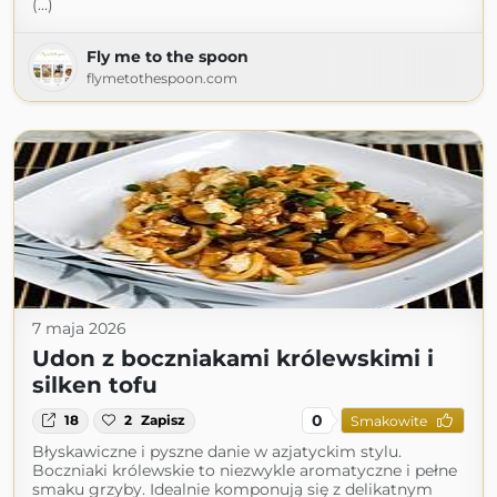
(...)
Fly me to the spoon
flymetothespoon.com
7 maja 2026
Udon z boczniakami królewskimi i
silken tofu
0
18
2
Zapisz
Smakowite
Błyskawiczne i pyszne danie w azjatyckim stylu.
Boczniaki królewskie to niezwykle aromatyczne i pełne
smaku grzyby. Idealnie komponują się z delikatnym