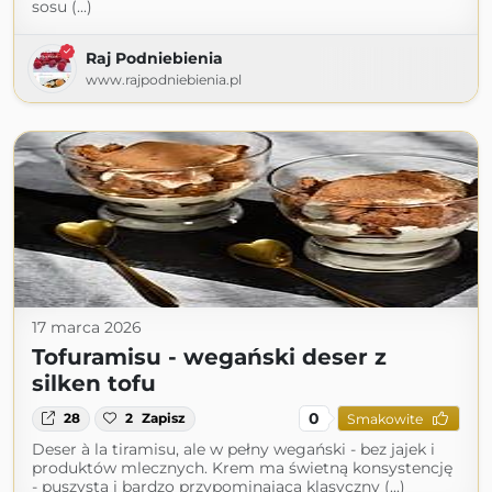
sosu (...)
Raj Podniebienia
www.rajpodniebienia.pl
17 marca 2026
Tofuramisu - wegański deser z
silken tofu
0
28
2
Zapisz
Smakowite
Deser à la tiramisu, ale w pełny wegański - bez jajek i
produktów mlecznych. Krem ma świetną konsystencję
- puszystą i bardzo przypominającą klasyczny (...)