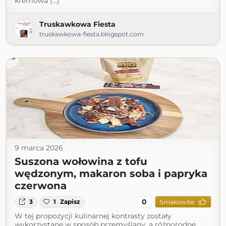
kremowa (...)
Truskawkowa Fiesta
truskawkowa-fiesta.blogspot.com
9 marca 2026
Suszona wołowina z tofu
wędzonym, makaron soba i papryka
czerwona
0
3
1
Zapisz
Smakowite
W tej propozycji kulinarnej kontrasty zostały
wykorzystane w sposób przemyślany, a różnorodne