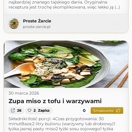
najbardziej znanego tajskiego dania. Oryginalna
receptura jest trochę skomplikowana, więc lekko ją (...)
Proste Żarcie
proste-zarcie.pl
30 marca 2026
Zupa miso z tofu i warzywami
0
26
2
Zapisz
Smakowite
Składniki:Ilość porcji: 4Czas przygotowania: 30
minutBaza:2 litry bulionu (warzywny lub drobiowy)1
łyżka jasnej pasty miso2 łyżki sosu sojowego1 łyżka