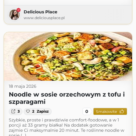
Delicious Place
www.deliciousplace.pl
18 maja 2026
Noodle w sosie orzechowym z tofu i
szparagami
0
3
2
Zapisz
Smakowite
Szybkie, proste i prawdziwie comfort-foodowe, a w 1
porcji aż 33 gramy białka! Na dodatek gotowanie
zajmie Ci maksymalnie 20 minut. Te roślinne noodle w
sosie (...)