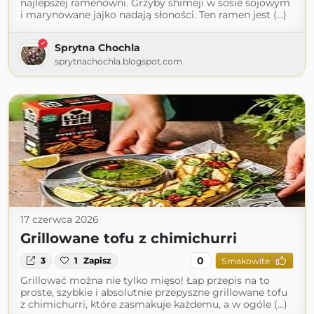
najlepszej ramenowni. Grzyby shimeji w sosie sojowym
i marynowane jajko nadają słoności. Ten ramen jest (...)
Sprytna Chochla
sprytnachochla.blogspot.com
17 czerwca 2026
Grillowane tofu z chimichurri
0
3
1
Zapisz
Smakowite
Grillować można nie tylko mięso! Łap przepis na to
proste, szybkie i absolutnie przepyszne grillowane tofu
z chimichurri, które zasmakuje każdemu, a w ogóle (...)