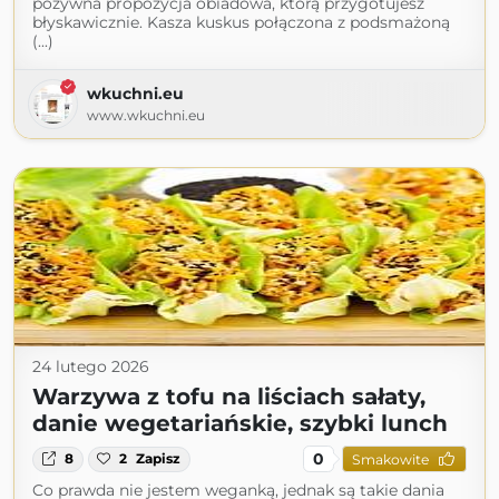
pożywna propozycja obiadowa, którą przygotujesz
błyskawicznie. Kasza kuskus połączona z podsmażoną
(...)
wkuchni.eu
www.wkuchni.eu
24 lutego 2026
Warzywa z tofu na liściach sałaty,
danie wegetariańskie, szybki lunch
0
8
2
Zapisz
Smakowite
Co prawda nie jestem weganką, jednak są takie dania