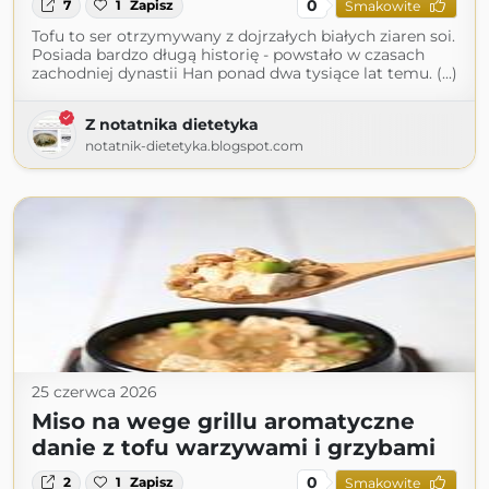
0
7
1
Zapisz
Smakowite
Tofu to ser otrzymywany z dojrzałych białych ziaren soi.
Posiada bardzo długą historię - powstało w czasach
zachodniej dynastii Han ponad dwa tysiące lat temu. (...)
Z notatnika dietetyka
notatnik-dietetyka.blogspot.com
25 czerwca 2026
Miso na wege grillu aromatyczne
danie z tofu warzywami i grzybami
0
2
1
Zapisz
Smakowite