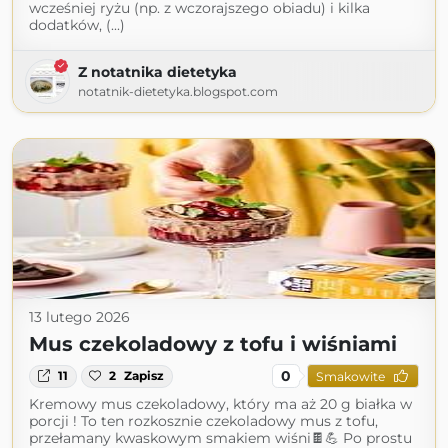
wcześniej ryżu (np. z wczorajszego obiadu) i kilka
dodatków, (...)
Z notatnika dietetyka
notatnik-dietetyka.blogspot.com
13 lutego 2026
Mus czekoladowy z tofu i wiśniami
0
11
2
Zapisz
Smakowite
Kremowy mus czekoladowy, który ma aż 20 g białka w
porcji ! To ten rozkosznie czekoladowy mus z tofu,
przełamany kwaskowym smakiem wiśni🍫💪 Po prostu