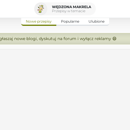
WĘDZONA MAKRELA
Przepisy w temacie
Nowe przepisy
Popularne
Ulubione
zgłaszaj nowe blogi, dyskutuj na forum i wyłącz reklamy 😄