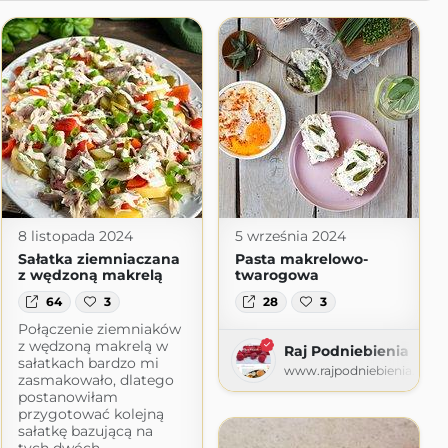
8 listopada 2024
5 września 2024
Sałatka ziemniaczana
Pasta makrelowo-
z wędzoną makrelą
twarogowa
64
3
28
3
Połączenie ziemniaków
z wędzoną makrelą w
Raj Podniebienia
sałatkach bardzo mi
www.rajpodniebienia.pl
zasmakowało, dlatego
postanowiłam
przygotować kolejną
sałatkę bazującą na