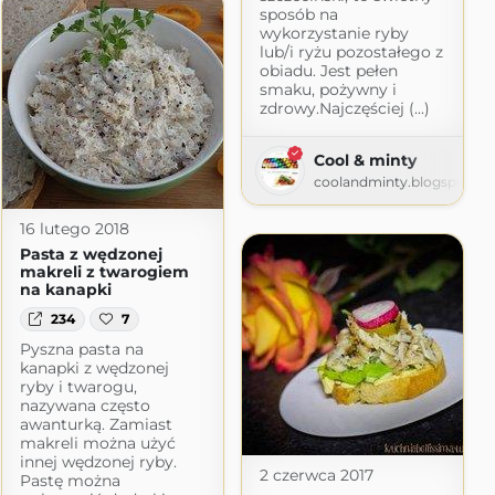
sposób na
wykorzystanie ryby
lub/i ryżu pozostałego z
obiadu. Jest pełen
smaku, pożywny i
zdrowy.Najczęściej (...)
m
Cool & minty
coolandminty.blogspot.c
16 lutego 2018
Pasta z wędzonej
makreli z twarogiem
na kanapki
234
7
Pyszna pasta na
kanapki z wędzonej
ryby i twarogu,
nazywana często
awanturką. Zamiast
makreli można użyć
innej wędzonej ryby.
2 czerwca 2017
Pastę można