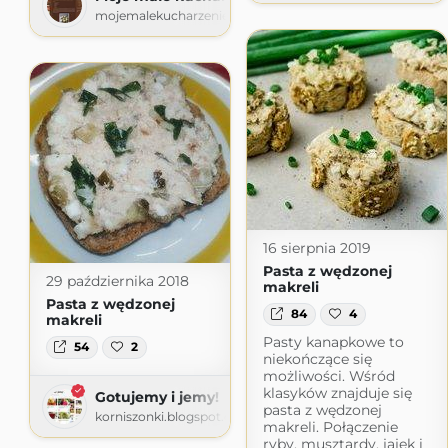
mojemalekucharzenie.blogspot.com
16 sierpnia 2019
Pasta z wędzonej
29 października 2018
makreli
Pasta z wędzonej
84
4
makreli
Pasty kanapkowe to
54
2
niekończące się
możliwości. Wśród
klasyków znajduje się
Gotujemy i jemy!
pasta z wędzonej
korniszonki.blogspot.com
makreli. Połączenie
ryby, musztardy, jajek i