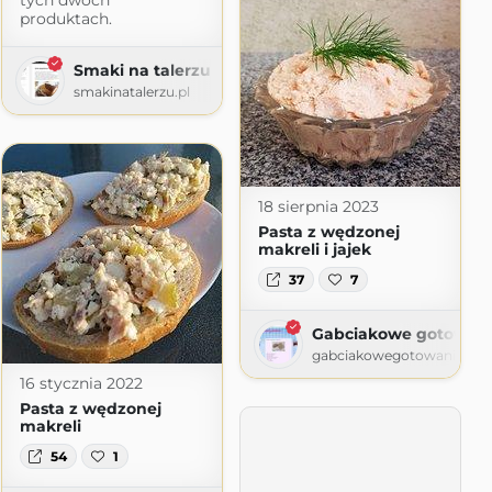
tych dwóch
produktach.
Smaki na talerzu
smakinatalerzu.pl
18 sierpnia 2023
Pasta z wędzonej
makreli i jajek
37
7
Gabciakowe gotowan
gabciakowegotowanie24.b
16 stycznia 2022
Pasta z wędzonej
makreli
54
1