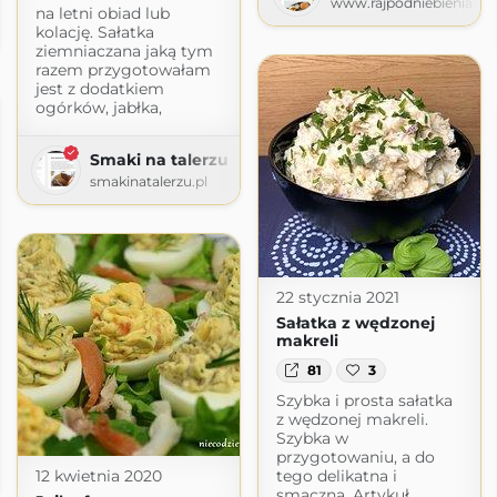
www.rajpodniebienia.pl
na letni obiad lub
kolację. Sałatka
ziemniaczana jaką tym
razem przygotowałam
jest z dodatkiem
ogórków, jabłka,
Smaki na talerzu
smakinatalerzu.pl
22 stycznia 2021
Sałatka z wędzonej
makreli
81
3
Szybka i prosta sałatka
z wędzonej makreli.
Szybka w
przygotowaniu, a do
12 kwietnia 2020
tego delikatna i
gspot.com
smaczna. Artykuł