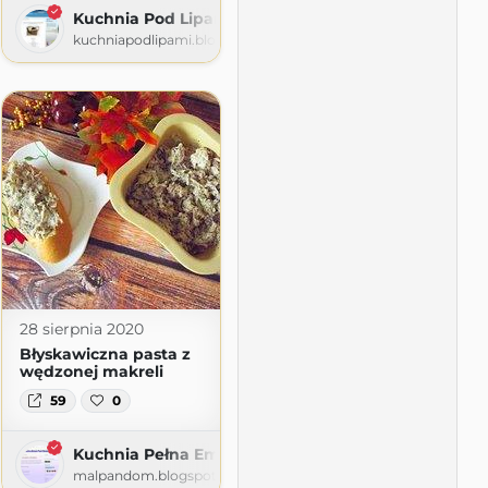
Kuchnia Pod Lipami
kuchniapodlipami.blogspot.com
28 sierpnia 2020
Błyskawiczna pasta z
wędzonej makreli
59
0
Kuchnia Pełna Emocji
malpandom.blogspot.com