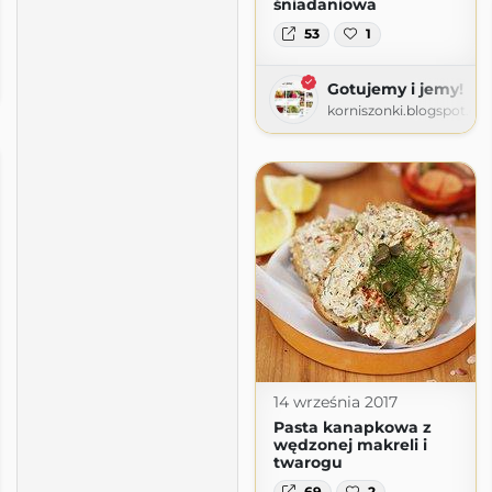
śniadaniowa
53
1
Gotujemy i jemy!
korniszonki.blogspot.co
14 września 2017
Pasta kanapkowa z
wędzonej makreli i
twarogu
69
2