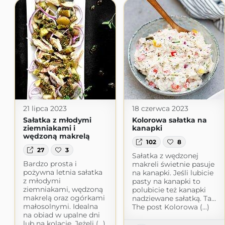
21 lipca 2023
18 czerwca 2023
Sałatka z młodymi
Kolorowa sałatka na
ziemniakami i
kanapki
wędzoną makrelą
102
8
27
3
Sałatka z wędzonej
Bardzo prosta i
makreli świetnie pasuje
pożywna letnia sałatka
na kanapki. Jeśli lubicie
z młodymi
pasty na kanapki to
ziemniakami, wędzoną
polubicie też kanapki
makrelą oraz ogórkami
nadziewane sałatką. Ta…
małosolnymi. Idealna
The post Kolorowa (...)
na obiad w upalne dni
lub na kolację. Jeżeli (...)