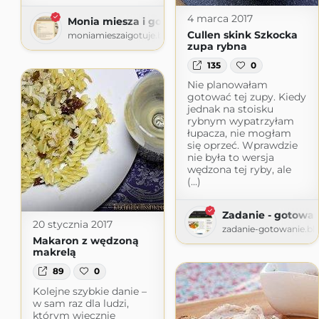
4 marca 2017
Monia miesza i gotuje
Cullen skink Szkocka
moniamieszaigotuje.blogspot.com
zupa rybna
135
0
Nie planowałam
gotować tej zupy. Kiedy
jednak na stoisku
rybnym wypatrzyłam
łupacza, nie mogłam
się oprzeć. Wprawdzie
nie była to wersja
wędzona tej ryby, ale
(...)
Zadanie - gotowan
20 stycznia 2017
zadanie-gotowanie.bl
Makaron z wędzoną
makrelą
89
0
Kolejne szybkie danie –
w sam raz dla ludzi,
którym wiecznie