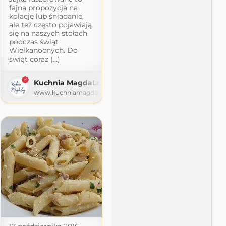
fajna propozycja na
kolację lub śniadanie,
ale też często pojawiają
się na naszych stołach
podczas świąt
Wielkanocnych. Do
świąt coraz (...)
Kuchnia MagdaLeny
www.kuchniamagdaleny.pl
dpress.com