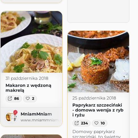
31 października 2018
Makaron z wędzoną
makrelą
25 października 2018
86
2
Paprykarz szczeciński
- domowa wersja z ryb
MniamMniam
i ryżu
www.mniammniam.com
234
10
Domowy paprykarz
szczeciński, to świetny