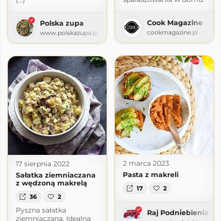
(...)
Cook Magazine
Polska zupa
cookmagazine.pl
www.polskazupa.pl
2 marca 2023
17 sierpnia 2022
Pasta z makreli
Sałatka ziemniaczana
z wędzoną makrelą
17
2
36
2
Pyszna sałatka
Raj Podniebienia
ziemniaczana. Idealna