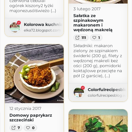
czerwona cebula1
ogórek kiszony2 łyżki
3 lutego 2017
majonezusólświeżo (...)
Sałatka ze
szpinakowym
Kolorowa kuchnia Elki
makaronem i
wędzoną makrelą
elka72.blogspot.com
111
1
Składniki: makaron
zielony ze szpinakiem
świderki (200 g), filety z
wędzonej makreli bez
ości (200 g), pomidorki
koktajlowe przecięte na
pół (2 garście), (...)
ie
Colorfulrecipesblog
ogspot.com
colorfulrecipesblog.wor
12 stycznia 2017
Domowy paprykarz
szczeciński
7
0