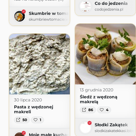
Co do jedzenia
codojedzenia.pl
Skumbrie w tomacie
skumbriewtomacie.wordpress.com
13 grudnia 2020
Śledź z wędzoną
30 lipca 2020
makrelą
Pasta z wędzonej
86
4
makreli
50
1
Słodki Zakątek
slodkizakatekkasi.blo
Moje małe kucharzenie