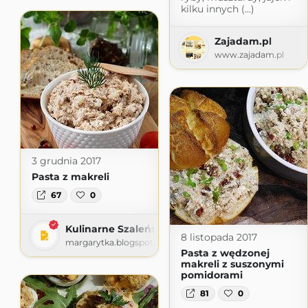
kilku innych (...)
Zajadam.pl
www.zajadam.pl
3 grudnia 2017
Pasta z makreli
67
0
Kulinarne Szaleństwa Margarytki
8 listopada 2017
margarytka.blogspot.com
Pasta z wędzonej
makreli z suszonymi
pomidorami
81
0