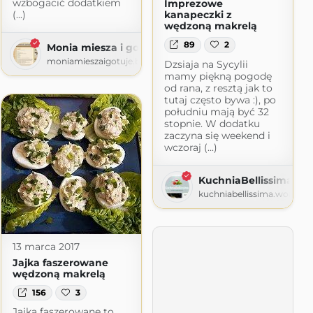
wzbogacić dodatkiem
Imprezowe
(...)
kanapeczki z
wędzoną makrelą
89
2
Monia miesza i gotuje
moniamieszaigotuje.blogspot.com
Dzsiaja na Sycylii
mamy piękną pogodę
od rana, z resztą jak to
tutaj często bywa :), po
południu mają być 32
stopnie. W dodatku
zaczyna się weekend i
wczoraj (...)
.com
KuchniaBellissima
kuchniabellissima.wordpr
13 marca 2017
Jajka faszerowane
wędzoną makrelą
156
3
Jajka faszerowane to