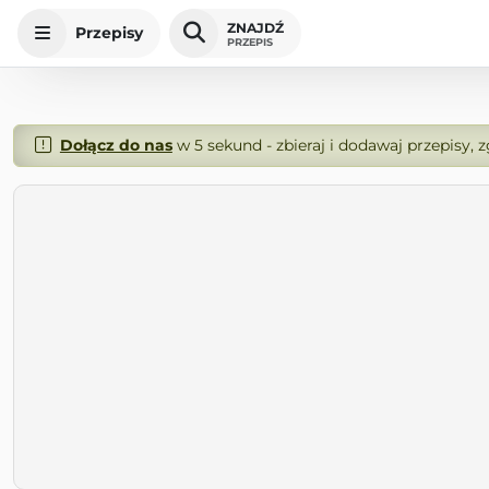
ZNAJDŹ
Przepisy
PRZEPIS
Dołącz do nas
w 5 sekund - zbieraj i dodawaj przepisy, 