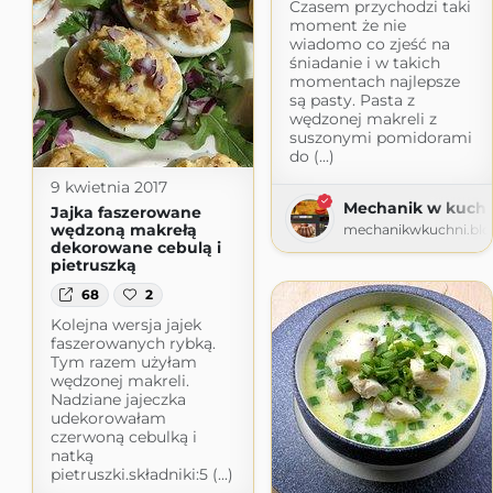
Czasem przychodzi taki
moment że nie
wiadomo co zjeść na
śniadanie i w takich
momentach najlepsze
są pasty. Pasta z
wędzonej makreli z
suszonymi pomidorami
do (...)
9 kwietnia 2017
Mechanik w kuchn
Jajka faszerowane
wędzoną makrełą
mechanikwkuchni.blo
dekorowane cebulą i
pietruszką
68
2
Kolejna wersja jajek
faszerowanych rybką.
Tym razem użyłam
wędzonej makreli.
Nadziane jajeczka
udekorowałam
czerwoną cebulką i
natką
pietruszki.składniki:5 (...)