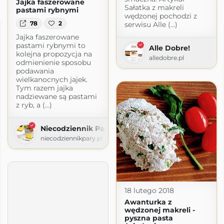
Jajka faszerowane
Sałatka z makreli
pastami rybnymi
wędzonej pochodzi z
78
2
serwisu Alle (...)
Jajka faszerowane
pastami rybnymi to
Alle Dobre!
kolejna propozycja na
alledobre.pl
odmienienie sposobu
podawania
wielkanocnych jajek.
Tym razem jajka
nadziewane są pastami
z ryb, a (...)
Niecodziennik Pary
niecodziennikpary.pl
18 lutego 2018
Awanturka z
wędzonej makreli -
pyszna pasta