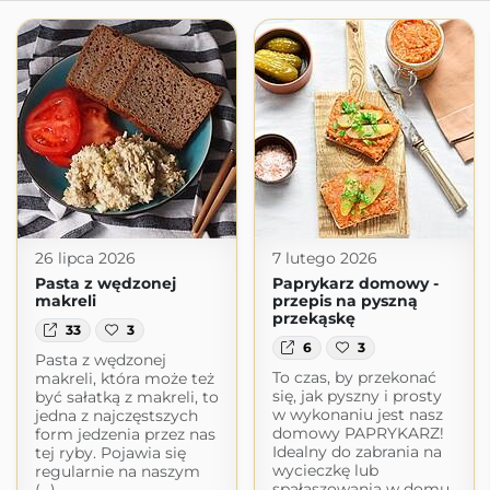
26 lipca 2026
7 lutego 2026
Pasta z wędzonej
Paprykarz domowy -
makreli
przepis na pyszną
przekąskę
33
3
6
3
Pasta z wędzonej
To czas, by przekonać
makreli, która może też
się, jak pyszny i prosty
być sałatką z makreli, to
w wykonaniu jest nasz
jedna z najczęstszych
domowy PAPRYKARZ!
form jedzenia przez nas
Idealny do zabrania na
tej ryby. Pojawia się
wycieczkę lub
regularnie na naszym
spałaszowania w domu.