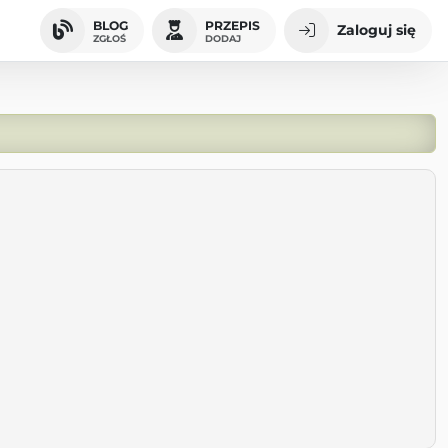
BLOG
PRZEPIS
Zaloguj się
ZGŁOŚ
DODAJ