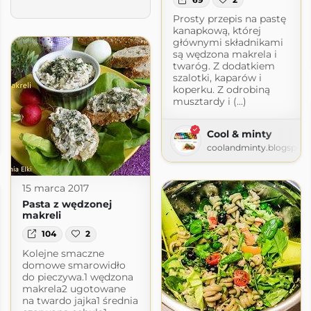
Prosty przepis na pastę
kanapkową, której
głównymi składnikami
są wędzona makrela i
twaróg. Z dodatkiem
szalotki, kaparów i
koperku. Z odrobiną
musztardy i (...)
i
Cool & minty
gspot.com
coolandminty.blogspot
15 marca 2017
Pasta z wędzonej
makreli
104
2
Kolejne smaczne
domowe smarowidło
do pieczywa.1 wędzona
makrela2 ugotowane
na twardo jajka1 średnia