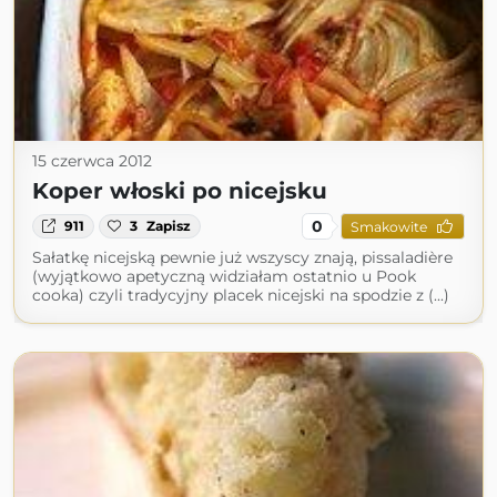
15 czerwca 2012
Koper włoski po nicejsku
0
911
3
Zapisz
Smakowite
Sałatkę nicejską pewnie już wszyscy znają, pissaladière
(wyjątkowo apetyczną widziałam ostatnio u Pook
cooka) czyli tradycyjny placek nicejski na spodzie z (...)