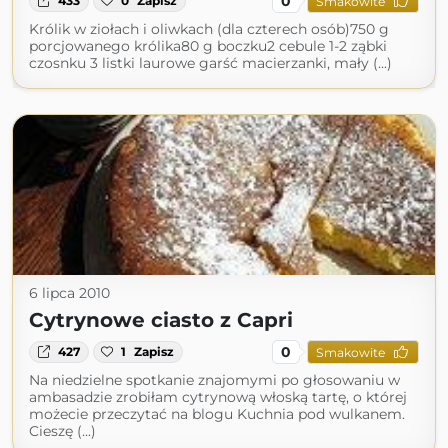
0
433
0
Zapisz
Smakowite
Królik w ziołach i oliwkach (dla czterech osób)750 g
porcjowanego królika80 g boczku2 cebule 1-2 ząbki
czosnku 3 listki laurowe garść macierzanki, mały (...)
6 lipca 2010
Cytrynowe ciasto z Capri
0
427
1
Zapisz
Smakowite
Na niedzielne spotkanie znajomymi po głosowaniu w
ambasadzie zrobiłam cytrynową włoską tartę, o której
możecie przeczytać na blogu Kuchnia pod wulkanem.
Cieszę (...)