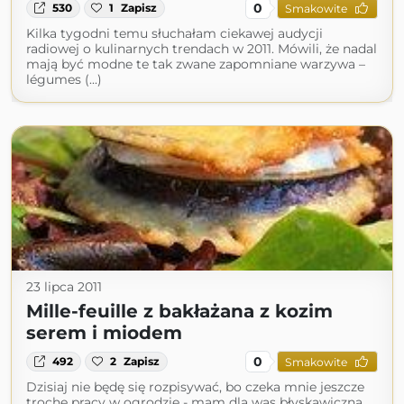
0
530
1
Zapisz
Smakowite
Kilka tygodni temu słuchałam ciekawej audycji
radiowej o kulinarnych trendach w 2011. Mówili, że nadal
mają być modne te tak zwane zapomniane warzywa –
légumes (...)
23 lipca 2011
Mille-feuille z bakłażana z kozim
serem i miodem
0
492
2
Zapisz
Smakowite
Dzisiaj nie będę się rozpisywać, bo czeka mnie jeszcze
trochę pracy w ogrodzie - mam dla was błyskawiczną