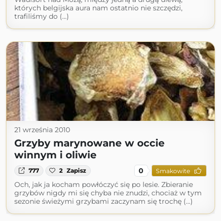
których belgijska aura nam ostatnio nie szczędzi,
trafiliśmy do (...)
21 września 2010
Grzyby marynowane w occie
winnym i oliwie
0
777
2
Zapisz
Smakowite
Och, jak ja kocham powłóczyć się po lesie. Zbieranie
grzybów nigdy mi się chyba nie znudzi, chociaż w tym
sezonie świeżymi grzybami zaczynam się trochę (...)