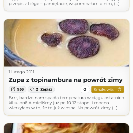
przepis z Liège – pamiętacie, wspominałam o nim, (...)
1 lutego 2011
Zupa z topinambura na powrót zimy
0
953
2
Zapisz
Smakowite
Brrr, bardzo nam spadła temperatura w ciągu ostatnich
kilku dni! A mieliśmy już po 10-12 stopni i mocno
wierzyłam w to, że to już wiosna. Na powrót zimy (...)