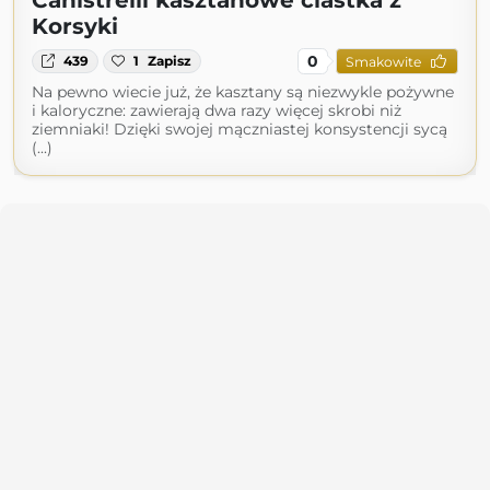
Canistrelli kasztanowe ciastka z
Korsyki
0
439
1
Zapisz
Smakowite
Na pewno wiecie już, że kasztany są niezwykle pożywne
i kaloryczne: zawierają dwa razy więcej skrobi niż
ziemniaki! Dzięki swojej mączniastej konsystencji sycą
(...)