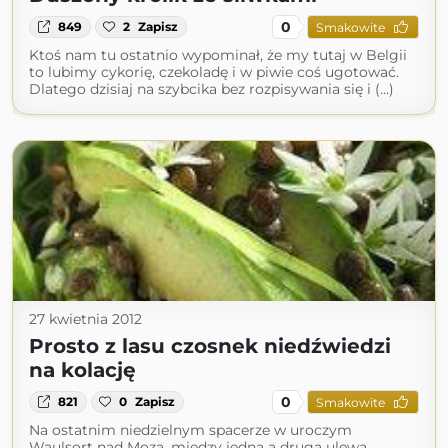
0
849
2
Zapisz
Smakowite
Ktoś nam tu ostatnio wypominał, że my tutaj w Belgii
to lubimy cykorię, czekoladę i w piwie coś ugotować.
Dlatego dzisiaj na szybcika bez rozpisywania się i (...)
27 kwietnia 2012
Prosto z lasu czosnek niedźwiedzi
na kolację
0
821
0
Zapisz
Smakowite
Na ostatnim niedzielnym spacerze w uroczym
Waulsort nad Mozą, między jedną a drugą ulewą,