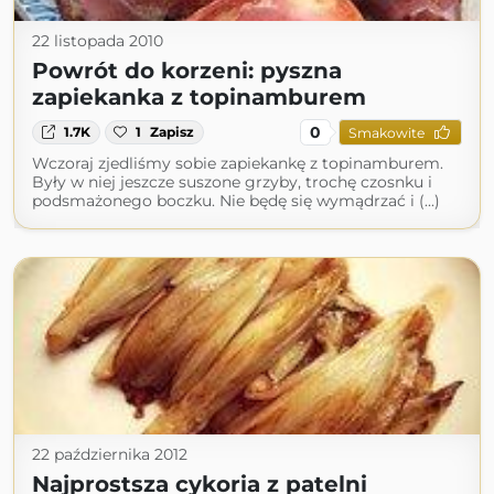
22 listopada 2010
Powrót do korzeni: pyszna
zapiekanka z topinamburem
0
1.7K
1
Zapisz
Smakowite
Wczoraj zjedliśmy sobie zapiekankę z topinamburem.
Były w niej jeszcze suszone grzyby, trochę czosnku i
podsmażonego boczku. Nie będę się wymądrzać i (...)
22 października 2012
Najprostsza cykoria z patelni