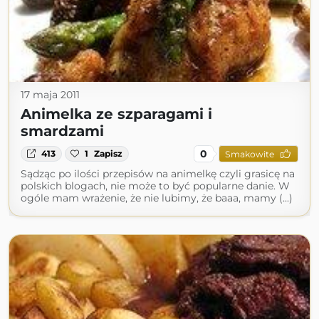
17 maja 2011
Animelka ze szparagami i
smardzami
0
413
1
Zapisz
Smakowite
Sądząc po ilości przepisów na animelkę czyli grasicę na
polskich blogach, nie może to być popularne danie. W
ogóle mam wrażenie, że nie lubimy, że baaa, mamy (...)