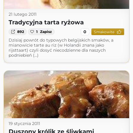
21 lutego 2011
Tradycyjna tarta ryżowa
0
892
1
Zapisz
Smakowite
Dzisiaj powrót do typowych belgijskich smaków, a
mianowicie tarte au riz (w Holandii znana jako
rijsttaart) czyli dosyć niecodzienne dla naszych
podniebień (...)
19 stycznia 2011
Duszony królik ze śliwkami