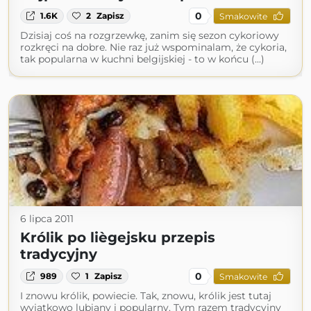
0
1.6K
2
Zapisz
Smakowite
Dzisiaj coś na rozgrzewkę, zanim się sezon cykoriowy
rozkręci na dobre. Nie raz już wspominalam, że cykoria,
tak popularna w kuchni belgijskiej - to w końcu (...)
6 lipca 2011
Królik po liègejsku przepis
tradycyjny
0
989
1
Zapisz
Smakowite
I znowu królik, powiecie. Tak, znowu, królik jest tutaj
wyjątkowo lubiany i popularny. Tym razem tradycyjny