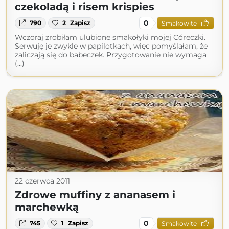
czekoladą i risem krispies
0
790
2
Zapisz
Smakowite
Wczoraj zrobiłam ulubione smakołyki mojej Córeczki.
Serwuję je zwykle w papilotkach, więc pomyślałam, że
zaliczają się do babeczek. Przygotowanie nie wymaga
(...)
22 czerwca 2011
Zdrowe muffiny z ananasem i
marchewką
0
745
1
Zapisz
Smakowite