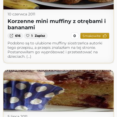
10 czerwca 2011
Korzenne mini muffiny z otrębami i
bananami
0
616
1
Zapisz
Smakowite
Podobno są to ulubione muffiny siostrzeńca autorki
tego przepisu, a przepis znalazłam na tej stronie.
Postanowiłam go wypróbować i przetestować na
dzieciach. (...)
5 lipca 2011