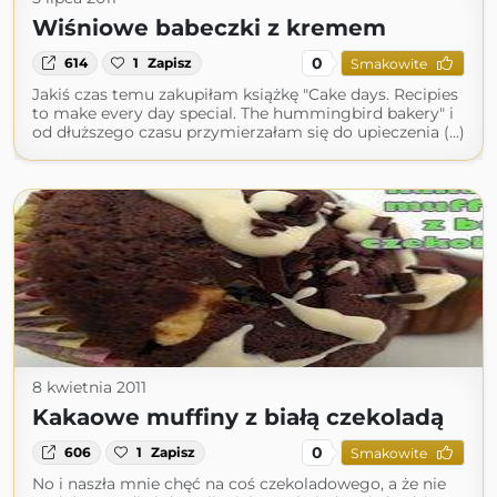
Wiśniowe babeczki z kremem
0
614
1
Zapisz
Smakowite
Jakiś czas temu zakupiłam książkę "Cake days. Recipies
to make every day special. The hummingbird bakery" i
od dłuższego czasu przymierzałam się do upieczenia (...)
8 kwietnia 2011
Kakaowe muffiny z białą czekoladą
0
606
1
Zapisz
Smakowite
No i naszła mnie chęć na coś czekoladowego, a że nie