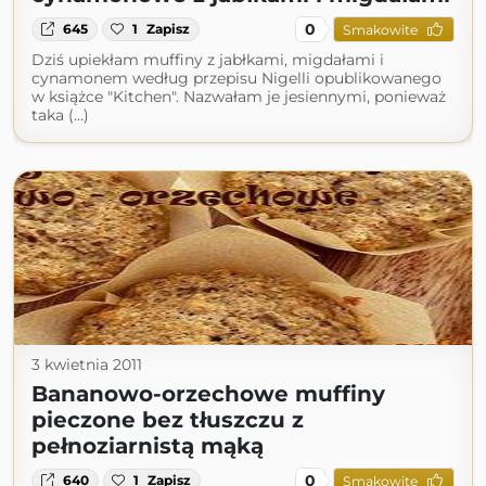
0
645
1
Zapisz
Smakowite
Dziś upiekłam muffiny z jabłkami, migdałami i
cynamonem według przepisu Nigelli opublikowanego
w książce "Kitchen". Nazwałam je jesiennymi, ponieważ
taka (...)
3 kwietnia 2011
Bananowo-orzechowe muffiny
pieczone bez tłuszczu z
pełnoziarnistą mąką
0
640
1
Zapisz
Smakowite