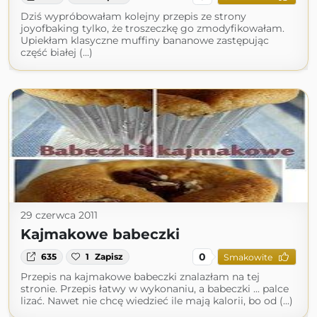
Dziś wypróbowałam kolejny przepis ze strony
joyofbaking tylko, że troszeczkę go zmodyfikowałam.
Upiekłam klasyczne muffiny bananowe zastępując
część białej (...)
29 czerwca 2011
Kajmakowe babeczki
0
635
1
Zapisz
Smakowite
Przepis na kajmakowe babeczki znalazłam na tej
stronie. Przepis łatwy w wykonaniu, a babeczki ... palce
lizać. Nawet nie chcę wiedzieć ile mają kalorii, bo od (...)