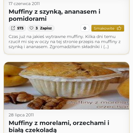
17 czerwca 2011
Muffiny z szynką, ananasem i
pomidorami
0
573
3
Zapisz
Smakowite
Czas już na jakieś wytrawne muffiny. Kilka dni temu
rzucił mi się w oczy na tej stronie przepis na muffiny z
szynką i ananasem. Zgromadziłam składniki i (...)
28 lipca 2011
Muffiny z morelami, orzechami i
białą czekoladą