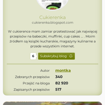
Cukierenka
cukierenka.blogspot.com
W cukierence mam zamiar przetestować jak najwięcej
przepisów na babeczki, muffinki, cup cakes ... . Moim
źródłem są książki kucharskie, magazyny kulinarne a
przede wszystkim internet.
6
Subskrybuj blog
montka
Autor
340
Zebranych przepisów
82 920
Przejść na bloga
517
Zapisanych przepisów