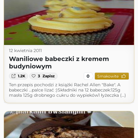
12 kwietnia 2011
Waniliowe babeczki z kremem
budyniowym
0
1.2K
3
Zapisz
Smakowite
Ten przepis pochodzi z książki Rachel Allen "Bake". A
babeczki ...palce lizać :)Składniki na 12 babeczek:125g
masła 125g drobnego cukru do wypieków1 łyżeczka (...)