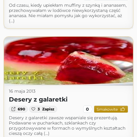
Od czasu, kiedy upiekłam muffiny z szynką i ananasem,
przechowywałam w lodówce niewykorzystaną część
ananasa. Nie miałam pomysłu jak go wykorzystać, aż
(...)
16 maja 2013
Desery z galaretki
0
690
3
Zapisz
Smakowite
Desery z galaretki zawsze wspaniale się prezentują.
Podawane w pucharkach, szklankach czy
przygotowywane w formach o wymyślnych kształtach
cieszą oczy całą (...)