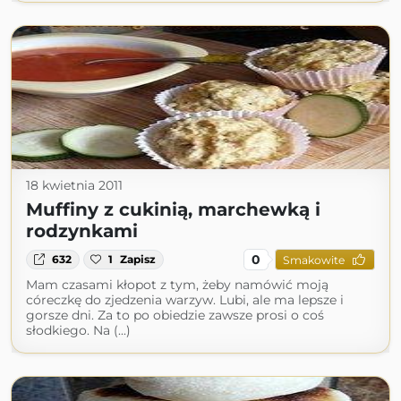
18 kwietnia 2011
Muffiny z cukinią, marchewką i
rodzynkami
0
632
1
Zapisz
Smakowite
Mam czasami kłopot z tym, żeby namówić moją
córeczkę do zjedzenia warzyw. Lubi, ale ma lepsze i
gorsze dni. Za to po obiedzie zawsze prosi o coś
słodkiego. Na (...)