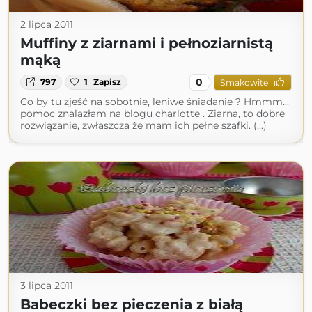
2 lipca 2011
Muffiny z ziarnami i pełnoziarnistą
mąką
0
797
1
Zapisz
Smakowite
Co by tu zjeść na sobotnie, leniwe śniadanie ? Hmmm...
pomoc znalazłam na blogu charlotte . Ziarna, to dobre
rozwiązanie, zwłaszcza że mam ich pełne szafki. (...)
3 lipca 2011
Babeczki bez pieczenia z białą