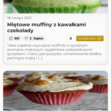
18 lutego 2013
Miętowe muffiny z kawałkami
czekolady
0
661
2
Zapisz
Smakowite
Takie zupełnie zwyczajne muffinki o wyraźnym
aromacie miętowym wypełnione czekoladowymi
groszkami. Ciasto jest puszyste, umiarkowanie słodkie,
pachnące miętą i (...)