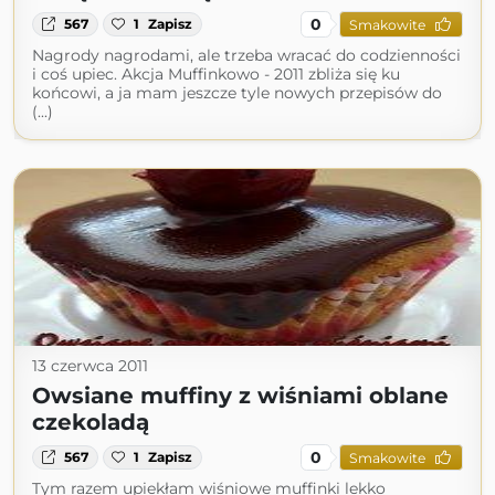
0
567
1
Zapisz
Smakowite
Nagrody nagrodami, ale trzeba wracać do codzienności
i coś upiec. Akcja Muffinkowo - 2011 zbliża się ku
końcowi, a ja mam jeszcze tyle nowych przepisów do
(...)
13 czerwca 2011
Owsiane muffiny z wiśniami oblane
czekoladą
0
567
1
Zapisz
Smakowite
Tym razem upiekłam wiśniowe muffinki lekko