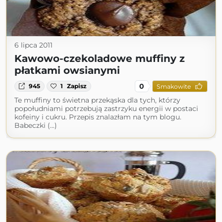
6 lipca 2011
Kawowo-czekoladowe muffiny z
płatkami owsianymi
0
945
1
Zapisz
Smakowite
Te muffiny to świetna przekąska dla tych, którzy
popołudniami potrzebują zastrzyku energii w postaci
kofeiny i cukru. Przepis znalazłam na tym blogu.
Babeczki (...)