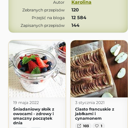
Karolina
Autor
120
Zebranych przepisów
12 584
Przejść na bloga
144
Zapisanych przepisów
19 maja 2022
3 stycznia 2021
Śniadaniowy słoik z
Ciasto francuskie z
owocami - zdrowy i
jabłkami i
smaczny początek
cynamonem
dnia
103
1