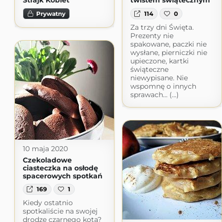
Strajk Kobiet
twistem świątecznym
Prywatny
114
0
Za trzy dni Święta.
Prezenty nie
spakowane, paczki nie
wysłane, pierniczki nie
upieczone, kartki
świąteczne
niewypisane. Nie
wspomnę o innych
sprawach… (...)
10 maja 2020
Czekoladowe
ciasteczka na osłodę
spacerowych spotkań
169
1
Kiedy ostatnio
spotkaliście na swojej
drodze czarnego kota?