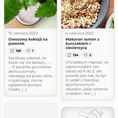
15 czerwca 2022
4 czerwca 2022
Owocowy koktajl na
Makaron ramen z
poranek
kurczakiem i
ciecierzycą
159
1
134
2
Spróbuję udawać, że
Chciałabym napisać, że
świat się nie śpieszy… …
zaplanowałam ten
… O poranku promienie
obiad od A do Z, ale
słońca pomału
prawda jest tak, że był
wkradają się przez okno,
to jeden z bardziej
rozjaśniając nocne
spontanicznych
oglądanie gwiazd.
obiadów, jakie ostatnio
Ciepło. (...)
zrobiłam. Nie (...)