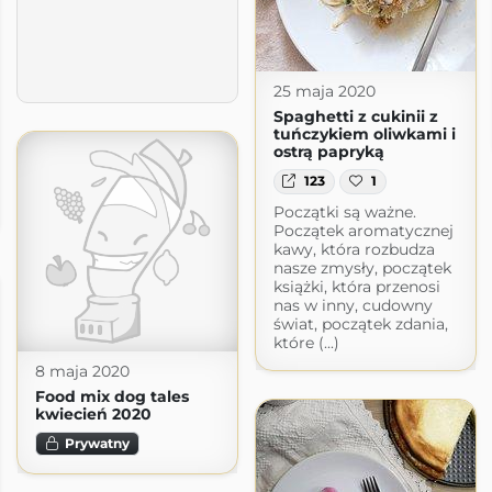
25 maja 2020
Spaghetti z cukinii z
tuńczykiem oliwkami i
ostrą papryką
123
1
Początki są ważne.
Początek aromatycznej
kawy, która rozbudza
nasze zmysły, początek
książki, która przenosi
nas w inny, cudowny
świat, początek zdania,
które (...)
8 maja 2020
Food mix dog tales
kwiecień 2020
Prywatny