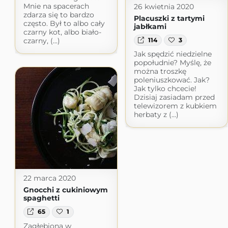
Mnie na spacerach
26 kwietnia 2020
zdarza się to bardzo
Placuszki z tartymi
często. Był to albo cały
jabłkami
czarny kot, albo biało-
114
3
czarny, (...)
Jak spędzić niedzielne
popołudnie? Myślę, że
można troszkę
poleniuszkować. Jak?
Jak tylko chcecie!
Dzisiaj zasiadam przed
telewizorem z kubkiem
herbaty z (...)
22 marca 2020
Gnocchi z cukiniowym
spaghetti
65
1
Zagłębiona w