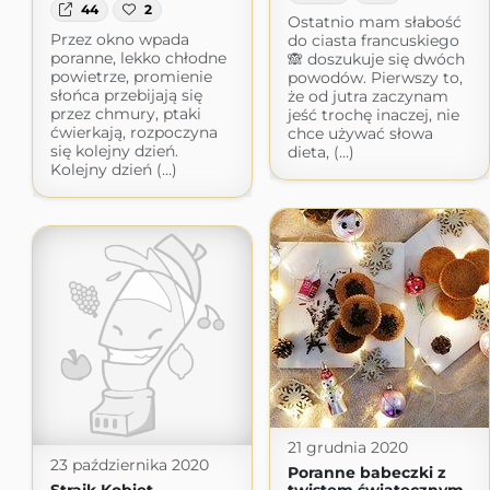
44
2
Ostatnio mam słabość
Przez okno wpada
do ciasta francuskiego
poranne, lekko chłodne
🙈 doszukuje się dwóch
powietrze, promienie
powodów. Pierwszy to,
słońca przebijają się
że od jutra zaczynam
przez chmury, ptaki
jeść trochę inaczej, nie
ćwierkają, rozpoczyna
chce używać słowa
się kolejny dzień.
dieta, (...)
Kolejny dzień (...)
21 grudnia 2020
23 października 2020
Poranne babeczki z