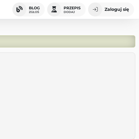
BLOG
PRZEPIS
Zaloguj się
ZGŁOŚ
DODAJ