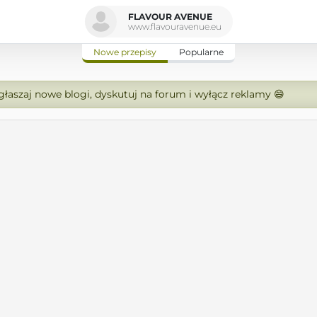
FLAVOUR AVENUE
www.flavouravenue.eu
Nowe przepisy
Popularne
zgłaszaj nowe blogi, dyskutuj na forum i wyłącz reklamy 😄