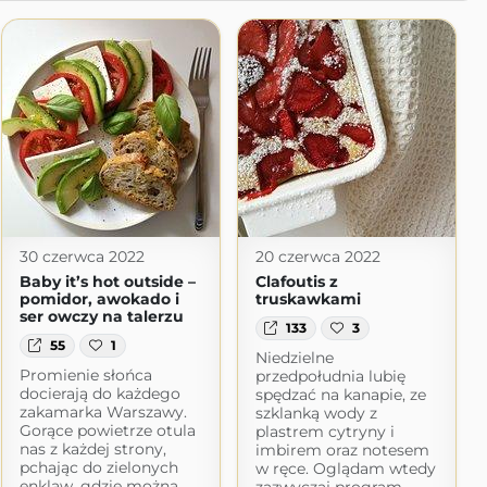
30 czerwca 2022
20 czerwca 2022
Baby it’s hot outside –
Clafoutis z
pomidor, awokado i
truskawkami
ser owczy na talerzu
133
3
55
1
Niedzielne
Promienie słońca
przedpołudnia lubię
docierają do każdego
spędzać na kanapie, ze
zakamarka Warszawy.
szklanką wody z
Gorące powietrze otula
plastrem cytryny i
nas z każdej strony,
imbirem oraz notesem
pchając do zielonych
w ręce. Oglądam wtedy
enklaw, gdzie można