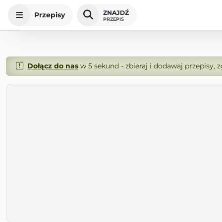
ZNAJDŹ
Przepisy
PRZEPIS
Dołącz do nas
w 5 sekund - zbieraj i dodawaj przepisy, 