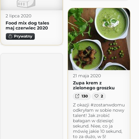
2 lipca 2020
Food mix dog tales
maj czerwiec 2020
Prywatny
21 maja 2020
Zupa krem z
zielonego groszku
130
2
Z okazji #zostanwdomu
odkryłam w sobie nowy
talent! Jak zrobić
bałagan w dziesięć
sekund. Niee, co ja
mówię jakie 10 sekund,
to za dużo, w 5!