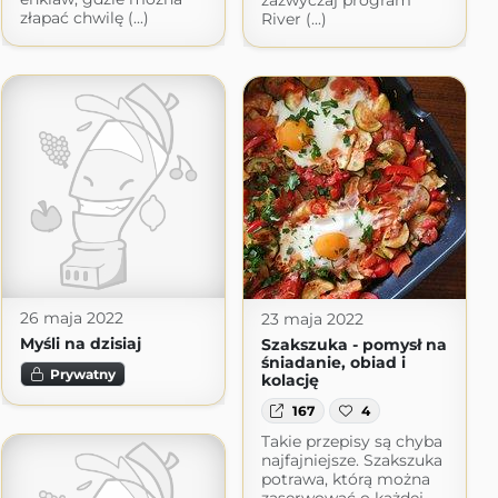
zazwyczaj program
złapać chwilę (...)
River (...)
26 maja 2022
23 maja 2022
Myśli na dzisiaj
Szakszuka - pomysł na
śniadanie, obiad i
Prywatny
kolację
167
4
Takie przepisy są chyba
najfajniejsze. Szakszuka
potrawa, którą można
zaserwować o każdej