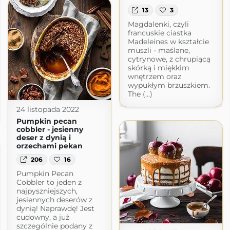
13
3
Magdalenki, czyli
francuskie ciastka
Madeleines w kształcie
muszli - maślane,
cytrynowe, z chrupiącą
skórką i miękkim
wnętrzem oraz
wypukłym brzuszkiem.
The (...)
24 listopada 2022
Pumpkin pecan
cobbler - jesienny
deser z dynią i
orzechami pekan
206
16
Pumpkin Pecan
Cobbler to jeden z
najpyszniejszych,
jesiennych deserów z
dynią! Naprawdę! Jest
cudowny, a już
szczególnie podany z