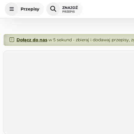
ZNAJDŹ
Przepisy
PRZEPIS
Dołącz do nas
w 5 sekund - zbieraj i dodawaj przepisy, 