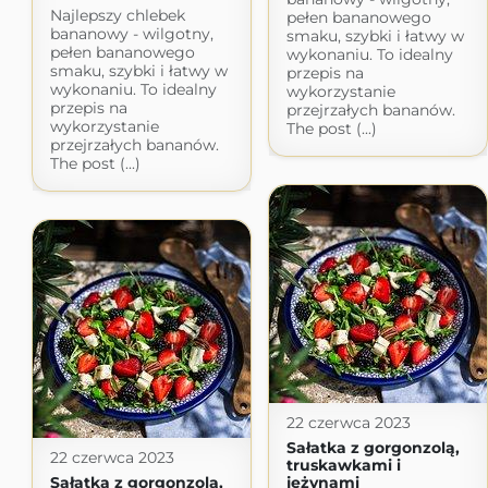
Najlepszy chlebek
pełen bananowego
bananowy - wilgotny,
smaku, szybki i łatwy w
pełen bananowego
wykonaniu. To idealny
smaku, szybki i łatwy w
przepis na
wykonaniu. To idealny
wykorzystanie
przepis na
przejrzałych bananów.
wykorzystanie
The post (...)
przejrzałych bananów.
The post (...)
22 czerwca 2023
Sałatka z gorgonzolą,
22 czerwca 2023
truskawkami i
Sałatka z gorgonzolą,
jeżynami