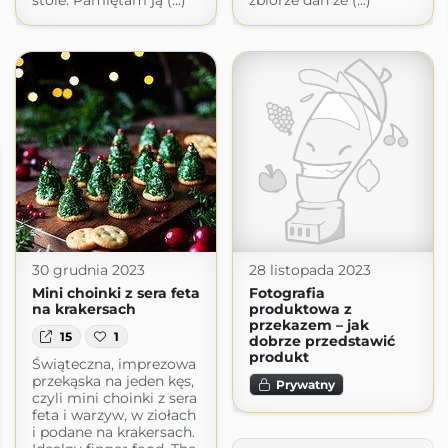
stole. Pamiętam ją (...)
zbiorze dań ze (...)
30 grudnia 2023
28 listopada 2023
Mini choinki z sera feta
Fotografia
na krakersach
produktowa z
przekazem – jak
15
1
dobrze przedstawić
produkt
Świąteczna, imprezowa
przekąska na jeden kęs,
Prywatny
czyli mini choinki z sera
feta i warzyw, w ziołach
i podane na krakersach.