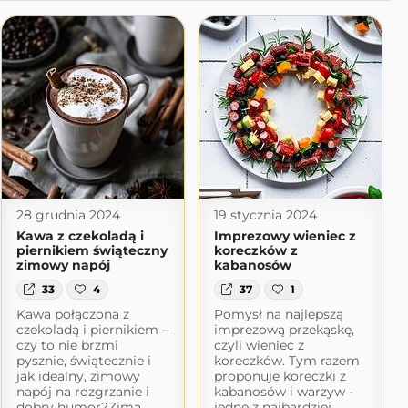
28 grudnia 2024
19 stycznia 2024
Kawa z czekoladą i
Imprezowy wieniec z
piernikiem świąteczny
koreczków z
zimowy napój
kabanosów
33
4
37
1
Kawa połączona z
Pomysł na najlepszą
czekoladą i piernikiem –
imprezową przekąskę,
czy to nie brzmi
czyli wieniec z
pysznie, świątecznie i
koreczków. Tym razem
jak idealny, zimowy
proponuje koreczki z
napój na rozgrzanie i
kabanosów i warzyw -
dobry humor?Zimą
jedne z najbardziej