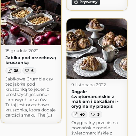
Prywatny
15 grudnia 2022
Jabłka pod orzechową
kruszonką
38
6
Jabłkowe Crumble czy
też jabłka pod
9 listopada 2022
kruszonką to jeden z
Rogale
prostszych jesienno-
świętomarcińskie z
zimowych deserów.
makiem i bakaliami -
Tutaj jest orzechowa
oryginalny przepis
kruszonka, która dodaje
40
3
całości smaku. The (...)
Oryginalny przepis na
poznańskie rogale
świętomarcińskie z