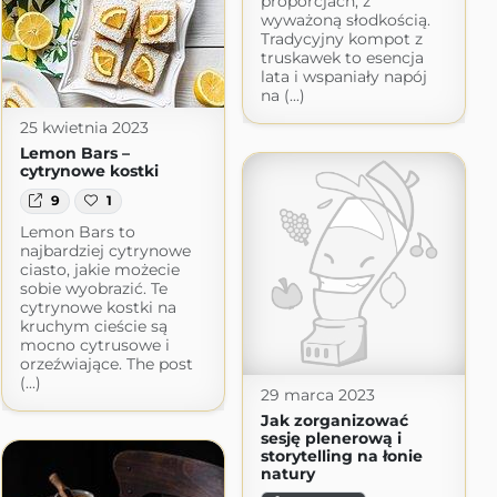
proporcjach, z
wyważoną słodkością.
Tradycyjny kompot z
truskawek to esencja
lata i wspaniały napój
na (...)
25 kwietnia 2023
Lemon Bars –
cytrynowe kostki
9
1
Lemon Bars to
najbardziej cytrynowe
ciasto, jakie możecie
sobie wyobrazić. Te
cytrynowe kostki na
kruchym cieście są
mocno cytrusowe i
orzeźwiające. The post
(...)
29 marca 2023
Jak zorganizować
sesję plenerową i
storytelling na łonie
natury