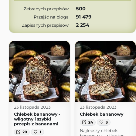
500
Zebranych przepisów
91 479
Przejść na bloga
2 254
Zapisanych przepisów
23 listopada 2023
23 listopada 2023
Chlebek bananowy -
Chlebek bananowy
wilgotny i szybki
24
3
przepis z bananami
Najlepszy chlebek
20
1
bananowy - wilgotny,