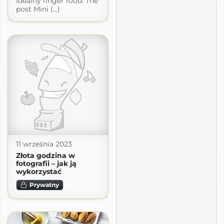
Idealny finger food. The
post Mini (...)
11 września 2023
Złota godzina w
fotografii – jak ją
wykorzystać
Prywatny