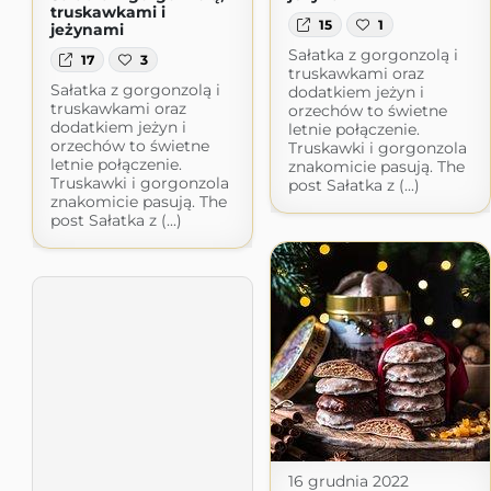
truskawkami i
15
1
jeżynami
Sałatka z gorgonzolą i
17
3
truskawkami oraz
Sałatka z gorgonzolą i
dodatkiem jeżyn i
truskawkami oraz
orzechów to świetne
dodatkiem jeżyn i
letnie połączenie.
orzechów to świetne
Truskawki i gorgonzola
letnie połączenie.
znakomicie pasują. The
Truskawki i gorgonzola
post Sałatka z (...)
znakomicie pasują. The
post Sałatka z (...)
16 grudnia 2022