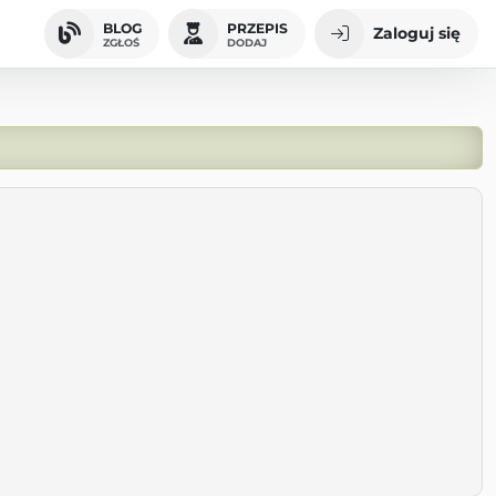
BLOG
PRZEPIS
Zaloguj się
ZGŁOŚ
DODAJ