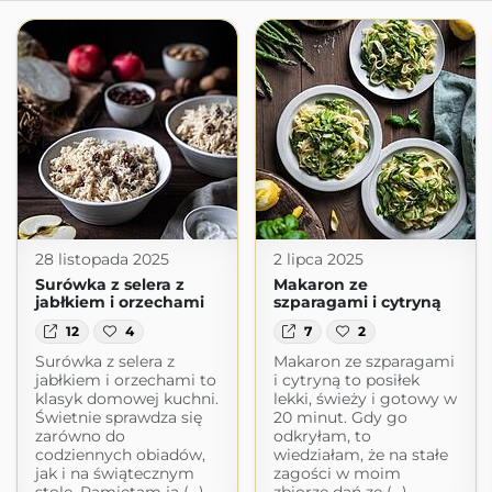
28 listopada 2025
2 lipca 2025
Surówka z selera z
Makaron ze
jabłkiem i orzechami
szparagami i cytryną
12
4
7
2
Surówka z selera z
Makaron ze szparagami
jabłkiem i orzechami to
i cytryną to posiłek
klasyk domowej kuchni.
lekki, świeży i gotowy w
Świetnie sprawdza się
20 minut. Gdy go
zarówno do
odkryłam, to
codziennych obiadów,
wiedziałam, że na stałe
jak i na świątecznym
zagości w moim