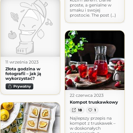
proste, a genialne w
smaku i swojej
prostocie. The post (...)
11 września 2023
Złota godzina w
fotografii – jak ją
wykorzystać?
Prywatny
22 czerwca 2023
Kompot truskawkowy
18
1
Najlepszy przepis na
kompot z truskawek –
w doskonałych