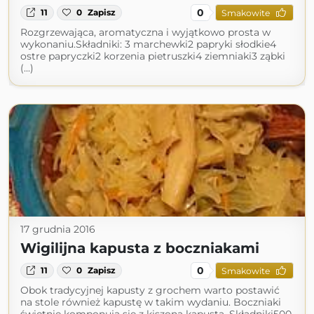
0
11
0
Zapisz
Smakowite
Rozgrzewająca, aromatyczna i wyjątkowo prosta w
wykonaniu.Składniki: 3 marchewki2 papryki słodkie4
ostre papryczki2 korzenia pietruszki4 ziemniaki3 ząbki
(...)
17 grudnia 2016
Wigilijna kapusta z boczniakami
0
11
0
Zapisz
Smakowite
Obok tradycyjnej kapusty z grochem warto postawić
na stole również kapustę w takim wydaniu. Boczniaki