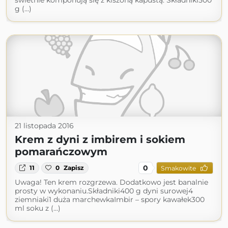
świetnie komponują się z kiszoną kapustą. Składniki500
g (...)
21 listopada 2016
Krem z dyni z imbirem i sokiem
pomarańczowym
0
11
0
Zapisz
Smakowite
Uwaga! Ten krem rozgrzewa. Dodatkowo jest banalnie
prosty w wykonaniu.Składniki400 g dyni surowej4
ziemniaki1 duża marchewkaImbir – spory kawałek300
ml soku z (...)