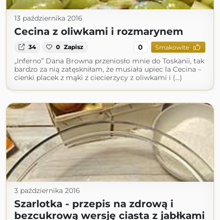
13 października 2016
Cecina z oliwkami i rozmarynem
0
34
0
Zapisz
Smakowite
„Inferno” Dana Browna przeniosło mnie do Toskanii, tak
bardzo za nią zatęskniłam, że musiała upiec la Cecina –
cienki placek z mąki z ciecierzycy z oliwkami i (...)
3 października 2016
Szarlotka - przepis na zdrową i
bezcukrową wersję ciasta z jabłkami