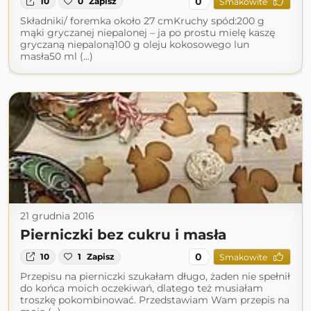
0
10
0
Zapisz
Smakowite
Składniki/ foremka około 27 cmKruchy spód:200 g
mąki gryczanej niepalonej – ja po prostu mielę kaszę
gryczaną niepaloną100 g oleju kokosowego lun
masła50 ml (...)
21 grudnia 2016
Pierniczki bez cukru i masła
0
10
1
Zapisz
Smakowite
Przepisu na pierniczki szukałam długo, żaden nie spełnił
do końca moich oczekiwań, dlatego też musiałam
troszkę pokombinować. Przedstawiam Wam przepis na