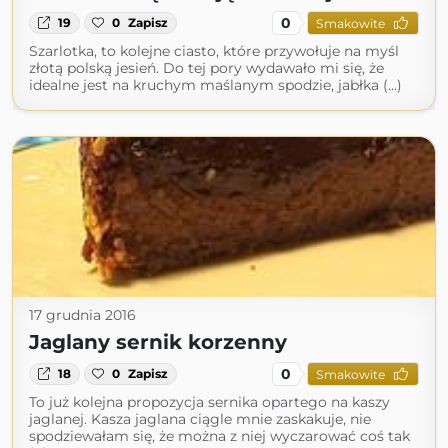
0
19
0
Zapisz
Smakowite
Szarlotka, to kolejne ciasto, które przywołuje na myśl
złotą polską jesień. Do tej pory wydawało mi się, że
idealne jest na kruchym maślanym spodzie, jabłka (...)
17 grudnia 2016
Jaglany sernik korzenny
0
18
0
Zapisz
Smakowite
To już kolejna propozycja sernika opartego na kaszy
jaglanej. Kasza jaglana ciągle mnie zaskakuje, nie
spodziewałam się, że można z niej wyczarować coś tak