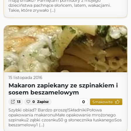
mają smaku? Pamiętam pomidory z mojego
dzieciństwa pachnące słońcem, latem, wakacjami.
Takie, które zrywało (...)
15 listopada 2016
Makaron zapiekany ze szpinakiem i
sosem beszamelowym
0
13
0
Zapisz
Smakowite
Szybki obiad? Bardzo proszę!SkładnikiPołowa
opakowania makaronuMałe opakowanie mrożonego
szpinaku2 ząbki czosnku50 g słonecznika łuskanegoSos
beszamelowy1 (...)