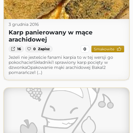
3 grudnia 2016
Karp panierowany w mące
arachidowej
0
16
0
Zapisz
Smakowite
Jeżeli nie jesteście fanami karpia to w tej wersji go
pokochacie!Składniki1 sprawiony karp pocięty w
dzwonkaOpakowanie mąki arachidowej Bakal2
pomarańcze1 (...)