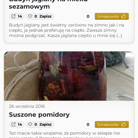
sezamowym
0
14
0
Zapisz
Smakowite
Budyń jaglany jest świetny zarówno na zimno jak i na
ciepło, ja jednak preferuję na ciepło. Zawsze zimny
można podgrzać. Kasza jaglana często u mnie się (...)
26 września 2016
Suszone pomidory
0
14
0
Zapisz
Smakowite
Też macie takie wrażenie, że pomidory w sklepie nie