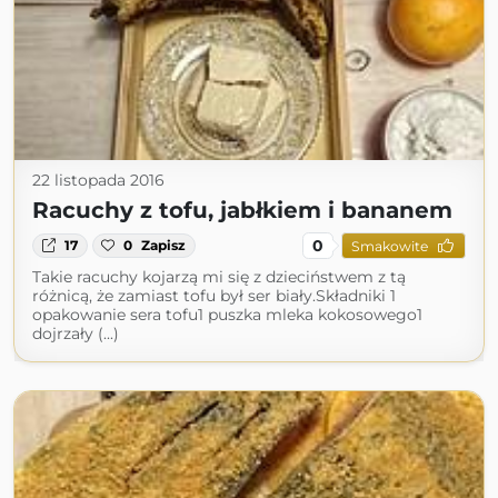
22 listopada 2016
Racuchy z tofu, jabłkiem i bananem
0
17
0
Zapisz
Smakowite
Takie racuchy kojarzą mi się z dzieciństwem z tą
różnicą, że zamiast tofu był ser biały.Składniki 1
opakowanie sera tofu1 puszka mleka kokosowego1
dojrzały (...)