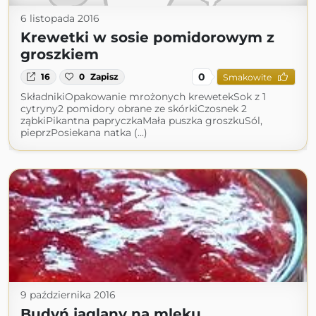
6 listopada 2016
Krewetki w sosie pomidorowym z
groszkiem
0
16
0
Zapisz
Smakowite
SkładnikiOpakowanie mrożonych krewetekSok z 1
cytryny2 pomidory obrane ze skórkiCzosnek 2
ząbkiPikantna papryczkaMała puszka groszkuSól,
pieprzPosiekana natka (...)
9 października 2016
Budyń jaglany na mleku