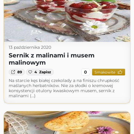
13 października 2020
Sernik z malinami i musem
malinowym
0
89
4
Zapisz
Smakowite
Na starcie kęs białej czekolady a na finiszu chrupkość
maślanych herbatników. Nie za słodki o kremowej
konsystencji otulony kwaskowym musem, sernik z
malinami (...)