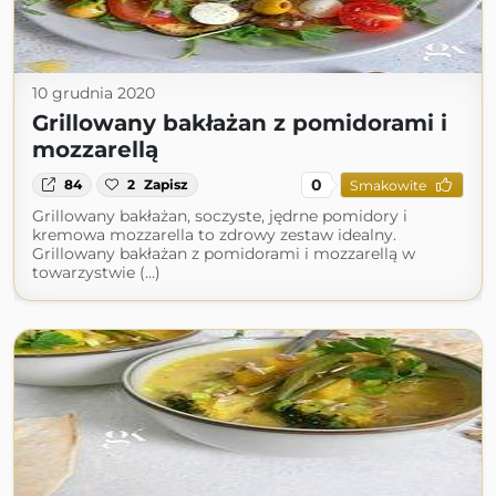
10 grudnia 2020
Grillowany bakłażan z pomidorami i
mozzarellą
0
84
2
Zapisz
Smakowite
Grillowany bakłażan, soczyste, jędrne pomidory i
kremowa mozzarella to zdrowy zestaw idealny.
Grillowany bakłażan z pomidorami i mozzarellą w
towarzystwie (...)