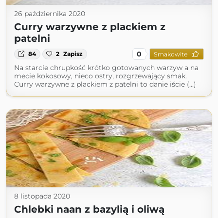
26 października 2020
Curry warzywne z plackiem z
patelni
0
84
2
Zapisz
Smakowite
Na starcie chrupkość krótko gotowanych warzyw a na
mecie kokosowy, nieco ostry, rozgrzewający smak.
Curry warzywne z plackiem z patelni to danie iście (...)
8 listopada 2020
Chlebki naan z bazylią i oliwą