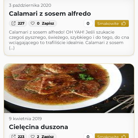
3 października 2020
Calamari z sosem alfredo
0
227
0
Zapisz
Smakowite
Calamari z sosem alfredo! OH YAH! Jeśli szukacie
czegoś pysznego, świeżego, szybkiego i do tego, do cna
wciągającego to trafiliście idealnie. Calamari z sosem
(...)
9 kwietnia 2019
Cielęcina duszona
0
223
2
Zapisz
Smakowite