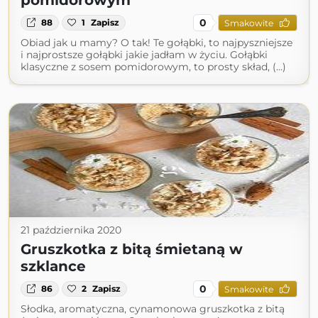
pomidorowym
0
88
1
Zapisz
Smakowite
Obiad jak u mamy? O tak! Te gołąbki, to najpyszniejsze
i najprostsze gołąbki jakie jadłam w życiu. Gołąbki
klasyczne z sosem pomidorowym, to prosty skład, (...)
21 października 2020
Gruszkotka z bitą śmietaną w
szklance
0
86
2
Zapisz
Smakowite
Słodka, aromatyczna, cynamonowa gruszkotka z bitą