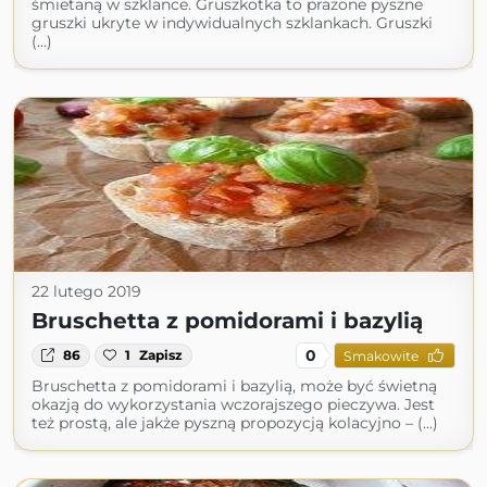
śmietaną w szklance. Gruszkotka to prażone pyszne
gruszki ukryte w indywidualnych szklankach. Gruszki
(...)
22 lutego 2019
Bruschetta z pomidorami i bazylią
0
86
1
Zapisz
Smakowite
Bruschetta z pomidorami i bazylią, może być świetną
okazją do wykorzystania wczorajszego pieczywa. Jest
też prostą, ale jakże pyszną propozycją kolacyjno – (...)