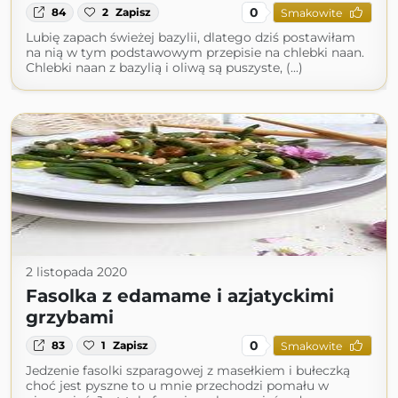
0
84
2
Zapisz
Smakowite
Lubię zapach świeżej bazylii, dlatego dziś postawiłam
na nią w tym podstawowym przepisie na chlebki naan.
Chlebki naan z bazylią i oliwą są puszyste, (...)
2 listopada 2020
Fasolka z edamame i azjatyckimi
grzybami
0
83
1
Zapisz
Smakowite
Jedzenie fasolki szparagowej z masełkiem i bułeczką
choć jest pyszne to u mnie przechodzi pomału w