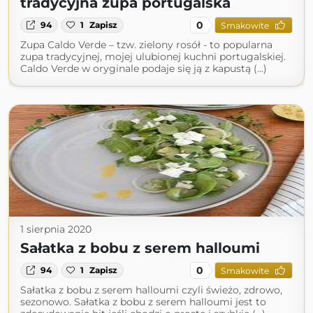
tradycyjna zupa portugalska
0
94
1
Zapisz
Smakowite
Zupa Caldo Verde – tzw. zielony rosół - to popularna
zupa tradycyjnej, mojej ulubionej kuchni portugalskiej.
Caldo Verde w oryginale podaje się ją z kapustą (...)
1 sierpnia 2020
Sałatka z bobu z serem halloumi
0
94
1
Zapisz
Smakowite
Sałatka z bobu z serem halloumi czyli świeżo, zdrowo,
sezonowo. Sałatka z bobu z serem halloumi jest to