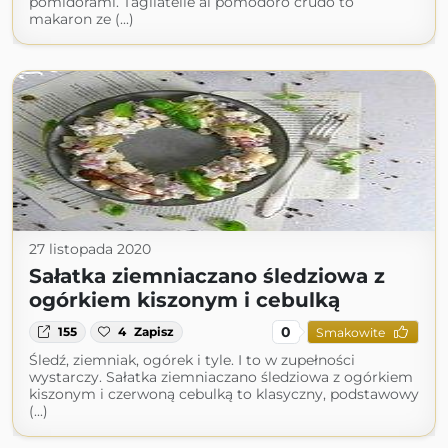
pomidorami. Tagliatelle al pomodoro crudo to
makaron ze (...)
27 listopada 2020
Sałatka ziemniaczano śledziowa z
ogórkiem kiszonym i cebulką
0
155
4
Zapisz
Smakowite
Śledź, ziemniak, ogórek i tyle. I to w zupełności
wystarczy. Sałatka ziemniaczano śledziowa z ogórkiem
kiszonym i czerwoną cebulką to klasyczny, podstawowy
(...)