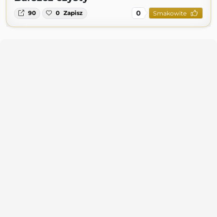
0
90
0
Zapisz
Smakowite