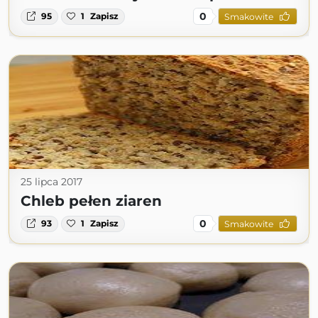
0
95
1
Zapisz
Smakowite
25 lipca 2017
Chleb pełen ziaren
0
93
1
Zapisz
Smakowite