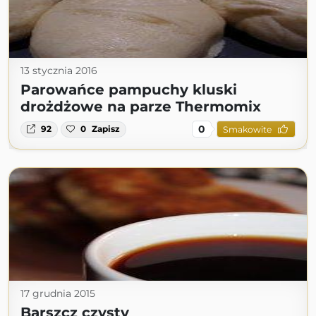
13 stycznia 2016
Parowańce pampuchy kluski
drożdżowe na parze Thermomix
0
92
0
Zapisz
Smakowite
17 grudnia 2015
Barszcz czysty