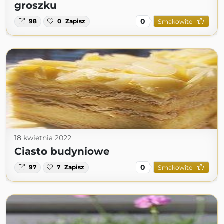
groszku
0
98
0
Zapisz
Smakowite
18 kwietnia 2022
Ciasto budyniowe
0
97
7
Zapisz
Smakowite