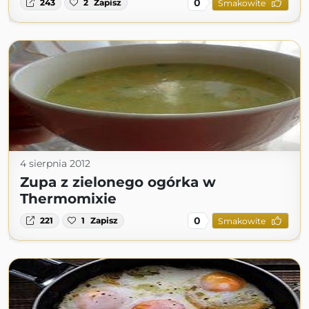
0
243
2
Zapisz
Smakowite
4 sierpnia 2012
Zupa z zielonego ogórka w
Thermomixie
0
221
1
Zapisz
Smakowite