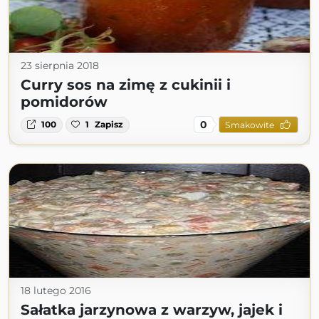
23 sierpnia 2018
Curry sos na zimę z cukinii i
pomidorów
0
100
1
Zapisz
Smakowite
18 lutego 2016
Sałatka jarzynowa z warzyw, jajek i