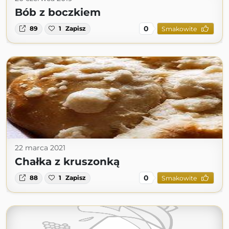
Bób z boczkiem
0
89
1
Zapisz
Smakowite
22 marca 2021
Chałka z kruszonką
0
88
1
Zapisz
Smakowite