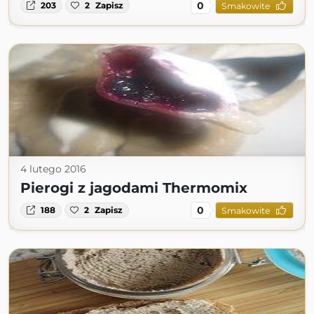
0
203
2
Zapisz
Smakowite
4 lutego 2016
Pierogi z jagodami Thermomix
0
188
2
Zapisz
Smakowite