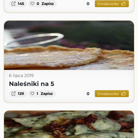
0
145
0
Zapisz
Smakowite
6 lipca 2019
Naleśniki na 5
0
129
1
Zapisz
Smakowite