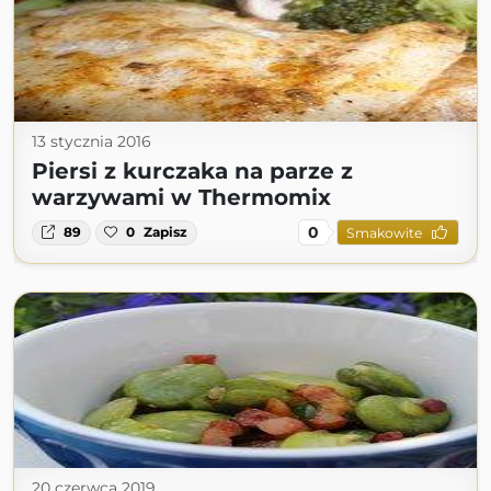
13 stycznia 2016
Piersi z kurczaka na parze z
warzywami w Thermomix
0
89
0
Zapisz
Smakowite
20 czerwca 2019