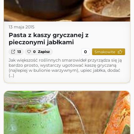
13 maja 2015
Pasta z kaszy gryczanej z
pieczonymi jabłkami
0
13
0
Zapisz
Smakowite
Jak większość roślinnych smarowideł przyrządza się ją
bardzo prosto, wystarczy ugotować kaszę gryczaną
(najlepiej w bulionie warzywnym), upiec jabłka, dodać
(...)