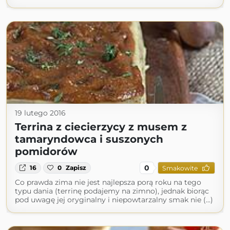
19 lutego 2016
Terrina z ciecierzycy z musem z
tamaryndowca i suszonych
pomidorów
0
16
0
Zapisz
Smakowite
Co prawda zima nie jest najlepsza porą roku na tego
typu dania (terrinę podajemy na zimno), jednak biorąc
pod uwagę jej oryginalny i niepowtarzalny smak nie (...)