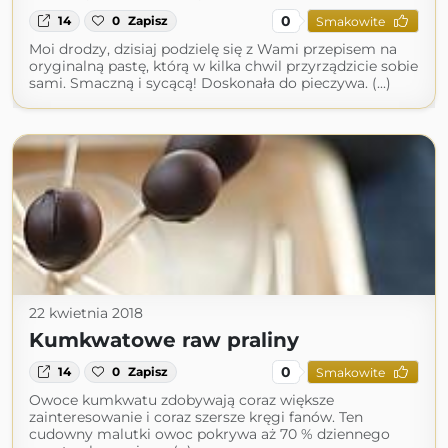
0
14
0
Zapisz
Smakowite
Moi drodzy, dzisiaj podzielę się z Wami przepisem na
oryginalną pastę, którą w kilka chwil przyrządzicie sobie
sami. Smaczną i sycącą! Doskonała do pieczywa. (...)
22 kwietnia 2018
Kumkwatowe raw praliny
0
14
0
Zapisz
Smakowite
Owoce kumkwatu zdobywają coraz większe
zainteresowanie i coraz szersze kręgi fanów. Ten
cudowny malutki owoc pokrywa aż 70 % dziennego