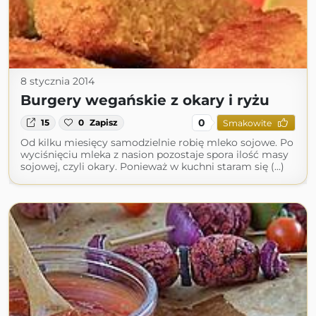
8 stycznia 2014
Burgery wegańskie z okary i ryżu
0
15
0
Zapisz
Smakowite
Od kilku miesięcy samodzielnie robię mleko sojowe. Po
wyciśnięciu mleka z nasion pozostaje spora ilość masy
sojowej, czyli okary. Ponieważ w kuchni staram się (...)