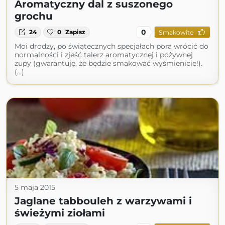
Aromatyczny dal z suszonego
grochu
0
24
0
Zapisz
Smakowite
Moi drodzy, po świątecznych specjałach pora wrócić do
normalności i zjeść talerz aromatycznej i pożywnej
zupy (gwarantuję, że będzie smakować wyśmienicie!).
(...)
5 maja 2015
Jaglane tabbouleh z warzywami i
świeżymi ziołami