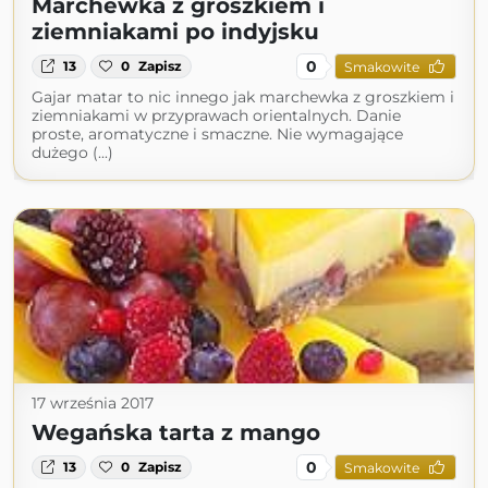
Marchewka z groszkiem i
ziemniakami po indyjsku
0
13
0
Zapisz
Smakowite
Gajar matar to nic innego jak marchewka z groszkiem i
ziemniakami w przyprawach orientalnych. Danie
proste, aromatyczne i smaczne. Nie wymagające
dużego (...)
17 września 2017
Wegańska tarta z mango
0
13
0
Zapisz
Smakowite