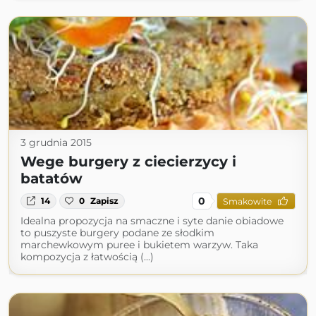
3 grudnia 2015
Wege burgery z ciecierzycy i
batatów
0
14
0
Zapisz
Smakowite
Idealna propozycja na smaczne i syte danie obiadowe
to puszyste burgery podane ze słodkim
marchewkowym puree i bukietem warzyw. Taka
kompozycja z łatwością (...)