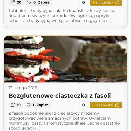
0
20
0
Zapisz
Smakowite
Tabbuleh - tradycyjna sałatka libańska z kaszy kuskus z
dodatkiem świeżych pomidorów, ogórka, papryki i
cebuli. Za tradycyjną wersją osobiście nigdy nie (...)
13 lutego 2016
Bezglutenowe ciasteczka z fasoli
0
19
1
Zapisz
Smakowite
Z fasoli podobnie jak i z ciecierzycy możemy
przygotować wiele smacznych potraw. Uwielbiam
hummusy, pasty i aromatyczne dhale. Jednak ostatnio
sporo uwagi (...)