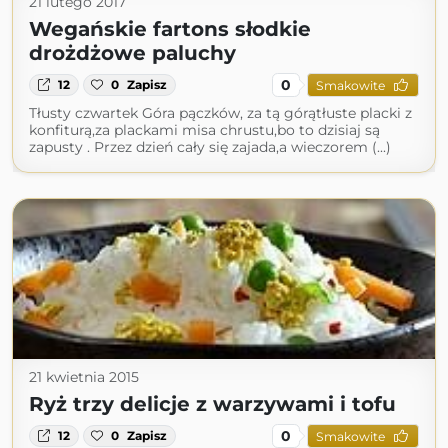
21 lutego 2017
Wegańskie fartons słodkie
drożdżowe paluchy
0
12
0
Zapisz
Smakowite
Tłusty czwartek Góra pączków, za tą górątłuste placki z
konfiturą,za plackami misa chrustu,bo to dzisiaj są
zapusty . Przez dzień cały się zajada,a wieczorem (...)
21 kwietnia 2015
Ryż trzy delicje z warzywami i tofu
0
12
0
Zapisz
Smakowite