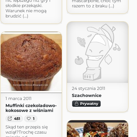
nic lepszego niż gry i
mascarpone, choć tym
słodkie przekąski.
razem to z braku (...)
Warunek nie mogą
brudzić (...)
24 stycznia 2011
Szachownice
1 marca 2011
Prywatny
Muffinki czekoladowo-
kokosowe z wiśniami
451
1
Skąd ten przepis się
wziął?Trochę czasu