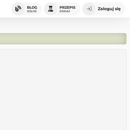
BLOG
PRZEPIS
Zaloguj się
ZGŁOŚ
DODAJ