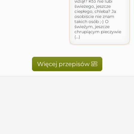
wziął? Kto nie lubi
świeżego, jeszcze
ciepłego, chleba? Ja
osobiście nie znam
takich osób ;-) O
świeżym, jeszcze
chrupiącym pieczywie
(...)
Więcej przepisów