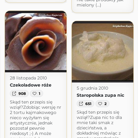
mielony (...)
28 listopada 2010
Czekoladowe róże
5 grudnia 2010
908
1
Staropolska zupa nic
Skąd ten przepis się
651
2
wziął?Zdobiąc wersję nr
Skąd ten przepis się
2 tortu kajmakowego
wziął?Zupa nic to dla
nieco wyżyłam się
mnie taki smak z
artystycznie, jednak
dzieciństwa, a
pozostał pewnie
dokładniej mówiąc z
niedosyt ;-) A może