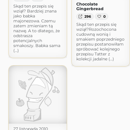
Chocolate
Skąd ten przepis się
Gingerbread
wziął? Bardziej znana
jako babka
296
0
majonezowa. Czemu
Skąd ten przepis się
zatem zmieniam tą
wziął?Rozochocona
nazwę. A to dlatego, że
cudowną wonią i
odstrasza
smakiem poprzedniego
potencjalnych
przepisu postanowiłam
smakoszy. Babka sama
spróbować kolejnego
(...)
przepisu Tatter z
kolekcji jadalne (...)
27 listopada 2010