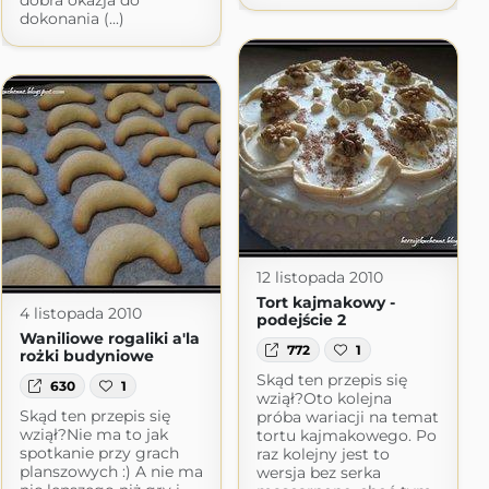
dobra okazja do
dokonania (...)
12 listopada 2010
Tort kajmakowy -
4 listopada 2010
podejście 2
Waniliowe rogaliki a'la
772
1
rożki budyniowe
Skąd ten przepis się
630
1
wziął?Oto kolejna
Skąd ten przepis się
próba wariacji na temat
wziął?Nie ma to jak
tortu kajmakowego. Po
spotkanie przy grach
raz kolejny jest to
planszowych :) A nie ma
wersja bez serka