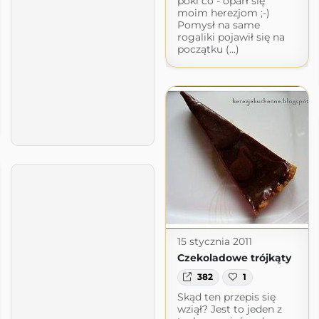
póki co - oparł się
moim herezjom ;-)
Pomysł na same
rogaliki pojawił się na
początku (...)
15 stycznia 2011
Czekoladowe trójkąty
382
1
Skąd ten przepis się
wziął? Jest to jeden z