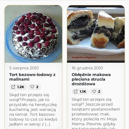
5 sierpnia 2010
16 grudnia 2010
Tort bezowo-lodowy z
Obłędnie makowa
malinami
pleciona strucla
drożdżowa
1.2K
2
1.1K
2
Skąd ten przepis się
Skąd ten przepis się
wziął?Przepis, jak to
wziął? Jeszcze przed
przystało na heretyczkę
świętami postanowiłam
kuchenną, jest wariacją
przetestować mak,
na temat. Tort bezowo-
który poleciła mi Moja
lodowy to coś co kiedyś
Mama. Pewnie, gdyby
jadłam w wersji z (...)
nie takie produkty jak