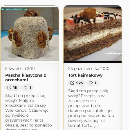
5 kwietnia 2011
25 października 2010
Pascha klasyczna z
Tort kajmakowy
orzechami
925
1
1K
1
Skąd ten przepis się
Skąd ten przepis się
wziął?Przepis, a w
wziął? Małymi
zasadzie seria
kroczkami zbliża się
przepisów, bo to
Wielkanoc. Czas więc
dopiero początek :) jest
pomyśleć o
próbą odtworzenia lub
przysmakach na tą
pewnej wariacji na
okazję. Jest to ponadto
temat tortu (...)