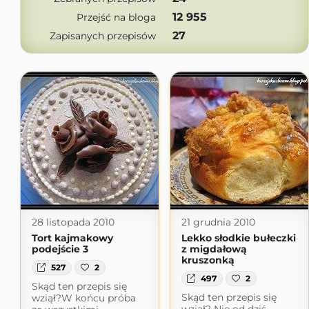
12 955
Przejść na bloga
27
Zapisanych przepisów
28 listopada 2010
21 grudnia 2010
Tort kajmakowy
Lekko słodkie bułeczki
podejście 3
z migdałową
kruszonką
527
2
497
2
Skąd ten przepis się
Skąd ten przepis się
wziął?W końcu próba