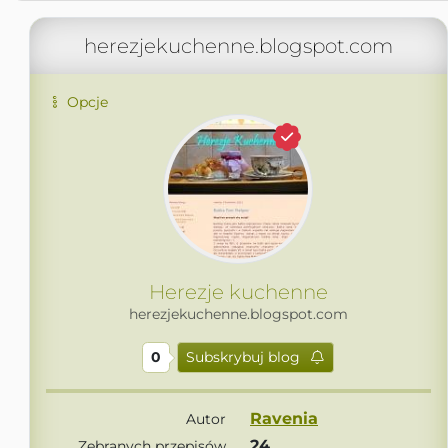
herezjekuchenne.blogspot.com
Opcje
Herezje kuchenne
herezjekuchenne.blogspot.com
0
Subskrybuj blog
Ravenia
Autor
24
Zebranych przepisów