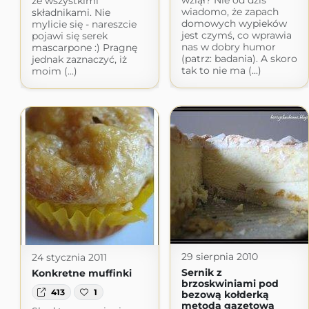
wziął? Nie od dziś
ze wszystkimi
wiadomo, że zapach
składnikami. Nie
domowych wypieków
mylicie się - nareszcie
jest czymś, co wprawia
pojawi się serek
nas w dobry humor
mascarpone :) Pragnę
(patrz: badania). A skoro
jednak zaznaczyć, iż
tak to nie ma (...)
moim (...)
29 sierpnia 2010
24 stycznia 2011
Sernik z
Konkretne muffinki
brzoskwiniami pod
413
1
bezową kołderką
metodą gazetową