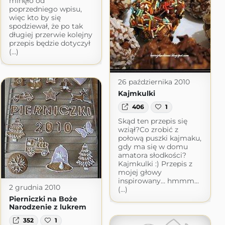
minęło od
poprzedniego wpisu,
więc kto by się
spodziewał, że po tak
długiej przerwie kolejny
przepis będzie dotyczył
(...)
26 października 2010
Kajmkulki
406
1
Skąd ten przepis się
wziął?Co zrobić z
połową puszki kajmaku,
gdy ma się w domu
amatora słodkości?
Kajmkulki :) Przepis z
mojej głowy
inspirowany… hmmm...
2 grudnia 2010
(...)
Pierniczki na Boże
Narodzenie z lukrem
352
1