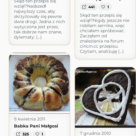
Skąd ten przepis się
wziął?Nadszedł
441
1
najwyższy czas, aby
Skąd ten przepis się
skrzyżowały się pewne
wziął?Nigdy jeszcze nie
dwie drogi. Jedna z nich
robiłam sernika, więc
wytyczona jest przez,
chciałam spróbować.
tak dobrze nam znane,
Zaczęłam od
dylematy: (...)
znalezienia na forum
cincin.cc przepisu.
Czytam, analizuję (...)
9 kwietnia 2011
Babka Pani Małgosi
7 grudnia 2010
325
1