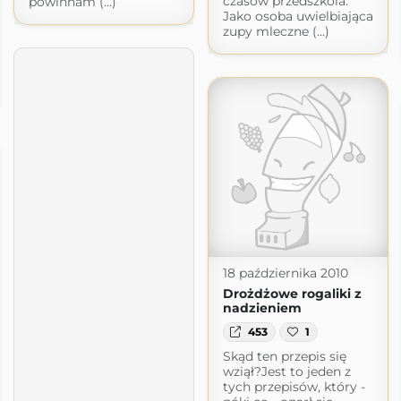
czasów przedszkola.
powinnam (...)
Jako osoba uwielbiająca
zupy mleczne (...)
18 października 2010
Drożdżowe rogaliki z
nadzieniem
453
1
Skąd ten przepis się
wziął?Jest to jeden z
tych przepisów, który -