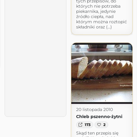
tych przepisów, do
których nie potrzeba
piekarnika, jedynie
źródło ciepła, nad
którym można roztopić
składniki oraz (...)
20 listopada 2010
Chleb pszenno-żytni
173
2
Skąd ten przepis się