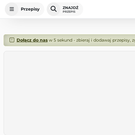
ZNAJDŹ
Przepisy
PRZEPIS
Dołącz do nas
w 5 sekund - zbieraj i dodawaj przepisy, 