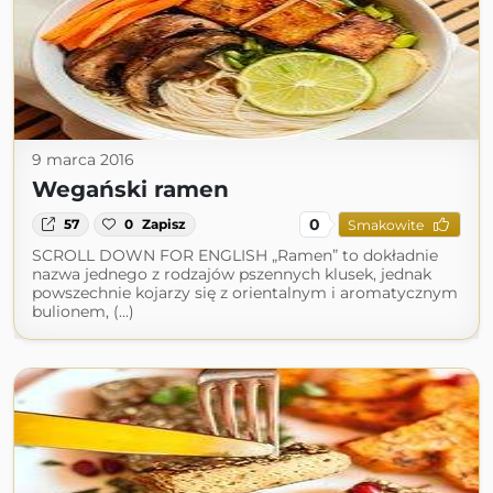
9 marca 2016
Wegański ramen
0
57
0
Zapisz
Smakowite
SCROLL DOWN FOR ENGLISH „Ramen” to dokładnie
nazwa jednego z rodzajów pszennych klusek, jednak
powszechnie kojarzy się z orientalnym i aromatycznym
bulionem, (...)