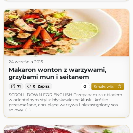
24 września 2015
Makaron wonton z warzywami,
grzybami mun i seitanem
0
71
0
Zapisz
Smakowite
SCROLL DOWN FOR ENGLISH Przepadam za obiadem
w orientalnym stylu: błyskawiczne kluski, krótko
przesmażane, chrupiące warzywa i niezastąpiony sos
sojowy. (...)