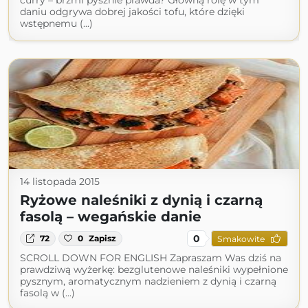
curry – brzmi pysznie prawda? Główną rolę w tym
daniu odgrywa dobrej jakości tofu, które dzięki
wstępnemu (...)
14 listopada 2015
Ryżowe naleśniki z dynią i czarną
fasolą – wegańskie danie
0
72
0
Zapisz
Smakowite
SCROLL DOWN FOR ENGLISH Zapraszam Was dziś na
prawdziwą wyżerkę: bezglutenowe naleśniki wypełnione
pysznym, aromatycznym nadzieniem z dynią i czarną
fasolą w (...)