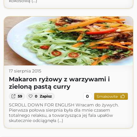
kokosową (...)
17 sierpnia 2015
Makaron ryżowy z warzywami i
zieloną pastą curry
0
59
0
Zapisz
Smakowite
SCROLL DOWN FOR ENGLISH Wracam do żywych.
Pierwsza połowa sierpnia była dla mnie czasem
totalnego relaksu, a towarzysząca jej fala upałów
skutecznie odciągnęła (...)