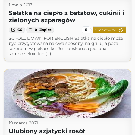
1 maja 2017
Sałatka na ciepło z batatów, cukinii i
zielonych szparagów
0
66
0
Zapisz
Smakowite
SCROLL DOWN FOR ENGLISH Sałatka na ciepło może
być przygotowana na dwa sposoby: na grillu, a poza
sezonem w piekarniku. Jest doskonała jedzona
samodzielnie lub (...)
19 marca 2021
Ulubiony azjatycki rosół