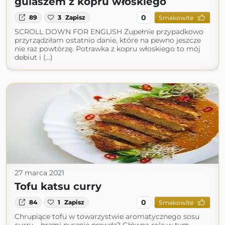
gulaszem z kopru włoskiego
0
89
3
Zapisz
Smakowite
SCROLL DOWN FOR ENGLISH Zupełnie przypadkowo
przyrządziłam ostatnio danie, które na pewno jeszcze
nie raz powtórzę. Potrawka z kopru włoskiego to mój
debiut i (...)
27 marca 2021
Tofu katsu curry
0
84
1
Zapisz
Smakowite
Chrupiące tofu w towarzystwie aromatycznego sosu