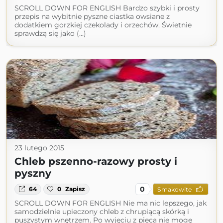
SCROLL DOWN FOR ENGLISH Bardzo szybki i prosty
przepis na wybitnie pyszne ciastka owsiane z
dodatkiem gorzkiej czekolady i orzechów. Świetnie
sprawdzą się jako (...)
23 lutego 2015
Chleb pszenno-razowy prosty i
pyszny
0
64
0
Zapisz
Smakowite
SCROLL DOWN FOR ENGLISH Nie ma nic lepszego, jak
samodzielnie upieczony chleb z chrupiącą skórką i
puszystym wnętrzem. Po wyjęciu z pieca nie mogę