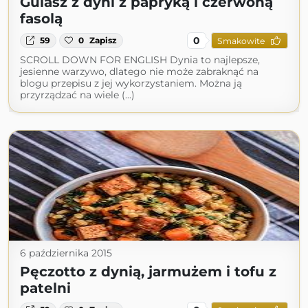
Gulasz z dyni z papryką i czerwoną
fasolą
0
59
0
Zapisz
Smakowite
SCROLL DOWN FOR ENGLISH Dynia to najlepsze,
jesienne warzywo, dlatego nie może zabraknąć na
blogu przepisu z jej wykorzystaniem. Można ją
przyrządzać na wiele (...)
6 października 2015
Pęczotto z dynią, jarmużem i tofu z
patelni