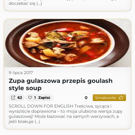
doczekać się (...)
9 lipca 2017
Zupa gulaszowa przepis goulash
style soup
0
62
1
Zapisz
Smakowite
SCROLL DOWN FOR ENGLISH Treściwa, sycąca i
wyraziście doprawiona – to moja ulubiona wersja zupy
gulaszowej! Może bazować na samych warzywach, a
jeśli brakuje (...)