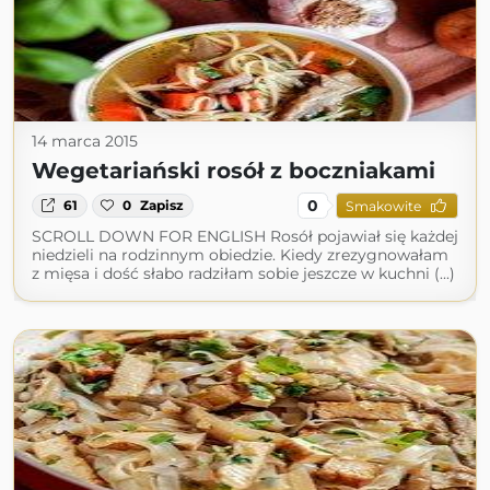
14 marca 2015
Wegetariański rosół z boczniakami
0
61
0
Zapisz
Smakowite
SCROLL DOWN FOR ENGLISH Rosół pojawiał się każdej
niedzieli na rodzinnym obiedzie. Kiedy zrezygnowałam
z mięsa i dość słabo radziłam sobie jeszcze w kuchni (...)