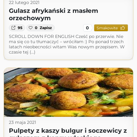
22 lutego 2021
Gulasz afrykański z masłem
orzechowym
0
95
0
Zapisz
Smakowite
SCROLL DOWN FOR ENGLISH Cześć po przerwie. Nie
ma się co tu tłumaczyć – wróciłam :) Po ponad trzech
latach nieobecności witam Was nowym przepisem. W
czasie tej (...)
23 maja 2021
Pulpety z kaszy bulgur i soczewicy z