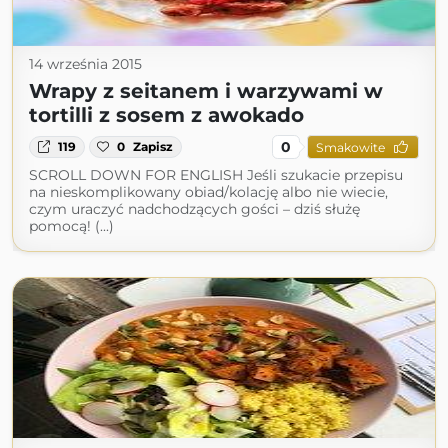
14 września 2015
Wrapy z seitanem i warzywami w
tortilli z sosem z awokado
0
119
0
Zapisz
Smakowite
SCROLL DOWN FOR ENGLISH Jeśli szukacie przepisu
na nieskomplikowany obiad/kolację albo nie wiecie,
czym uraczyć nadchodzących gości – dziś służę
pomocą! (...)