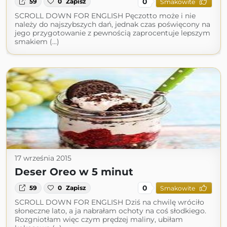
0
59
0
Zapisz
Smakowite
SCROLL DOWN FOR ENGLISH Pęczotto może i nie
należy do najszybszych dań, jednak czas poświęcony na
jego przygotowanie z pewnością zaprocentuje lepszym
smakiem (...)
17 września 2015
Deser Oreo w 5 minut
0
59
0
Zapisz
Smakowite
SCROLL DOWN FOR ENGLISH Dziś na chwilę wróciło
słoneczne lato, a ja nabrałam ochoty na coś słodkiego.
Rozgniotłam więc czym prędzej maliny, ubiłam