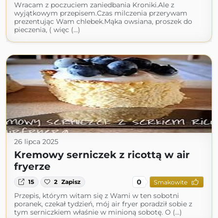
Wracam z poczuciem zaniedbania Kroniki.Ale z
wyjątkowym przepisem.Czas milczenia przerywam
prezentując Wam chlebek.Mąka owsiana, proszek do
pieczenia, ( więc (...)
26 lipca 2025
Kremowy serniczek z ricottą w air
fryerze
0
15
2
Zapisz
Smakowite
Przepis, którym witam się z Wami w ten sobotni
poranek, czekał tydzień, mój air fryer poradził sobie z
tym serniczkiem właśnie w minioną sobotę. O (...)