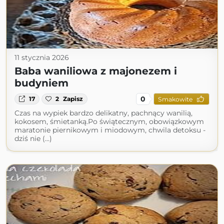
11 stycznia 2026
Baba waniliowa z majonezem i
budyniem
0
17
2
Zapisz
Smakowite
Czas na wypiek bardzo delikatny, pachnący wanilią,
kokosem, śmietanką.Po świątecznym, obowiązkowym
maratonie piernikowym i miodowym, chwila detoksu -
dziś nie (...)