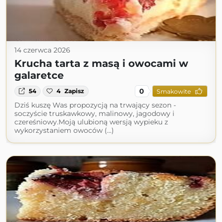
14 czerwca 2026
Krucha tarta z masą i owocami w
galaretce
0
54
4
Zapisz
Smakowite
Dziś kuszę Was propozycją na trwający sezon -
soczyście truskawkowy, malinowy, jagodowy i
czereśniowy.Moją ulubioną wersją wypieku z
wykorzystaniem owoców (...)