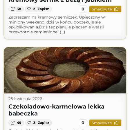
0
38
2
Zapisz
Smakowite
Zapraszam na kremowy serniczek. Upieczony w
miniony weekend, dziś w końcu doczekuje się
opublikowania.Dziś też planuję pieczenie wersji
przewrotnie zamienionej (...)
25 kwietnia 2026
Czekoladowo-karmelowa lekka
babeczka
0
49
3
Zapisz
Smakowite