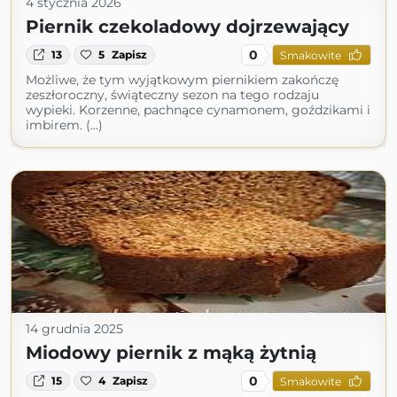
4 stycznia 2026
Piernik czekoladowy dojrzewający
0
13
5
Zapisz
Smakowite
Możliwe, że tym wyjątkowym piernikiem zakończę
zeszłoroczny, świąteczny sezon na tego rodzaju
wypieki. Korzenne, pachnące cynamonem, goździkami i
imbirem. (...)
14 grudnia 2025
Miodowy piernik z mąką żytnią
0
15
4
Zapisz
Smakowite