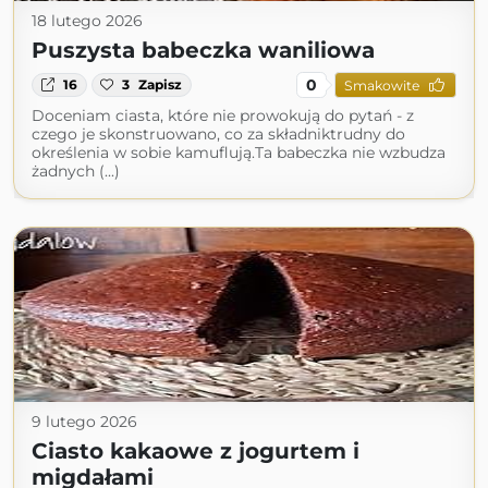
18 lutego 2026
Puszysta babeczka waniliowa
0
16
3
Zapisz
Smakowite
Doceniam ciasta, które nie prowokują do pytań - z
czego je skonstruowano, co za składniktrudny do
określenia w sobie kamuflują.Ta babeczka nie wzbudza
żadnych (...)
9 lutego 2026
Ciasto kakaowe z jogurtem i
migdałami