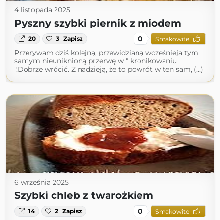
4 listopada 2025
Pyszny szybki piernik z miodem
0
20
3
Zapisz
Smakowite
Przerywam dziś kolejną, przewidzianą wcześnieja tym
samym nieuniknioną przerwę w " kronikowaniu
".Dobrze wrócić. Z nadzieją, że to powrót w ten sam, (...)
6 września 2025
Szybki chleb z twarożkiem
0
14
2
Zapisz
Smakowite