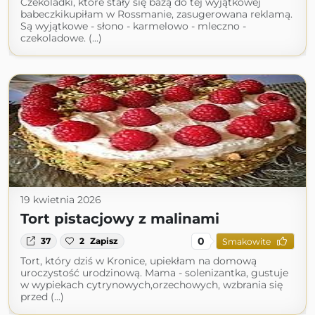
Czekoladki, które stały się bazą do tej wyjątkowej
babeczkikupiłam w Rossmanie, zasugerowana reklamą.
Są wyjątkowe - słono - karmelowo - mleczno -
czekoladowe. (...)
19 kwietnia 2026
Tort pistacjowy z malinami
0
37
2
Zapisz
Smakowite
Tort, który dziś w Kronice, upiekłam na domową
uroczystość urodzinową. Mama - solenizantka, gustuje
w wypiekach cytrynowych,orzechowych, wzbrania się
przed (...)