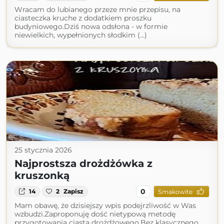
Wracam do lubianego przeze mnie przepisu, na
ciasteczka kruche z dodatkiem proszku
budyniowego.Dziś nowa odsłona - w formie
niewielkich, wypełnionych słodkim (...)
25 stycznia 2026
Najprostsza drożdżówka z
kruszonką
0
14
2
Zapisz
Smakowite
Mam obawę, że dzisiejszy wpis podejrzliwość w Was
wzbudzi.Zaproponuję dość nietypową metodę
przygotowania ciasta drożdżowego.Bez klasycznego