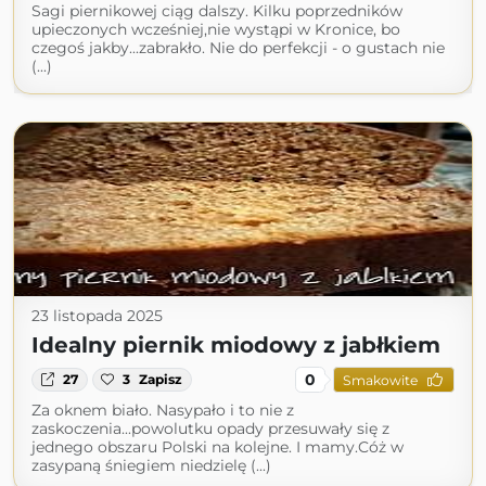
Sagi piernikowej ciąg dalszy. Kilku poprzedników
upieczonych wcześniej,nie wystąpi w Kronice, bo
czegoś jakby...zabrakło. Nie do perfekcji - o gustach nie
(...)
23 listopada 2025
Idealny piernik miodowy z jabłkiem
0
27
3
Zapisz
Smakowite
Za oknem biało. Nasypało i to nie z
zaskoczenia...powolutku opady przesuwały się z
jednego obszaru Polski na kolejne. I mamy.Cóż w
zasypaną śniegiem niedzielę (...)