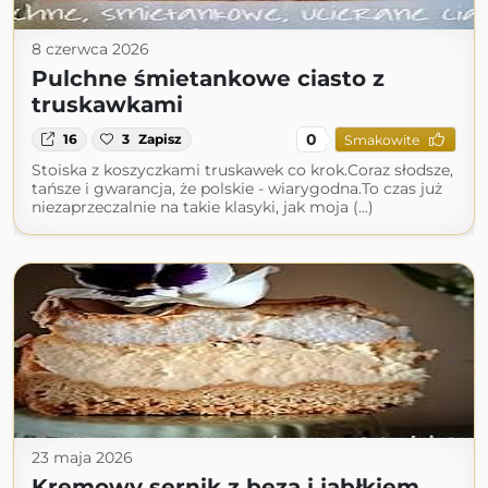
8 czerwca 2026
Pulchne śmietankowe ciasto z
truskawkami
0
16
3
Zapisz
Smakowite
Stoiska z koszyczkami truskawek co krok.Coraz słodsze,
tańsze i gwarancja, że polskie - wiarygodna.To czas już
niezaprzeczalnie na takie klasyki, jak moja (...)
23 maja 2026
Kremowy sernik z bezą i jabłkiem