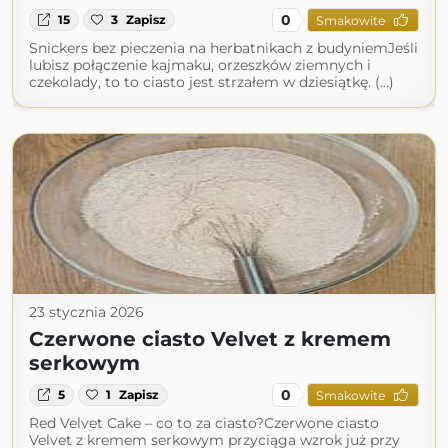
0
15
3
Zapisz
Smakowite
Snickers bez pieczenia na herbatnikach z budyniemJeśli
lubisz połączenie kajmaku, orzeszków ziemnych i
czekolady, to to ciasto jest strzałem w dziesiątkę. (...)
23 stycznia 2026
Czerwone ciasto Velvet z kremem
serkowym
0
5
1
Zapisz
Smakowite
Red Velvet Cake – co to za ciasto?Czerwone ciasto
Velvet z kremem serkowym przyciąga wzrok już przy