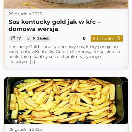
28 grudnia 2025
Sos kentucky gold jak w kfc –
domowa wersja
0
17
5
Zapisz
Smakowite
Kentucky Gold – prosty domowy sos, który pasuje do
wielu potrawKentucky Gold to kremowy, lekko słodki i
delikatnie pikantny sos o charakterystycznym,
złocistym (...)
28 grudnia 2025