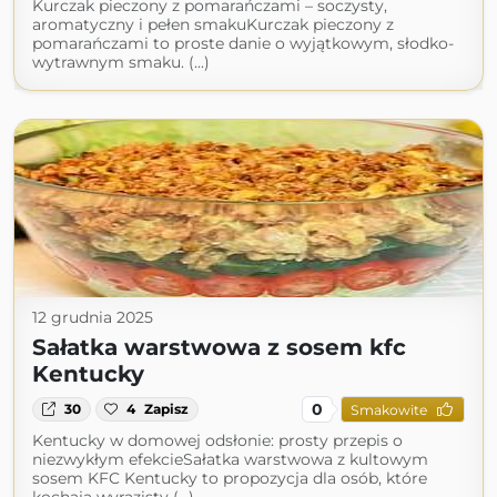
Kurczak pieczony z pomarańczami – soczysty,
aromatyczny i pełen smakuKurczak pieczony z
pomarańczami to proste danie o wyjątkowym, słodko-
wytrawnym smaku. (...)
12 grudnia 2025
Sałatka warstwowa z sosem kfc
Kentucky
0
30
4
Zapisz
Smakowite
Kentucky w domowej odsłonie: prosty przepis o
niezwykłym efekcieSałatka warstwowa z kultowym
sosem KFC Kentucky to propozycja dla osób, które