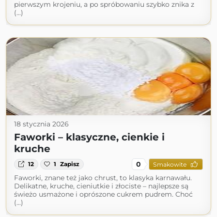
pierwszym krojeniu, a po spróbowaniu szybko znika z
(...)
18 stycznia 2026
Faworki – klasyczne, cienkie i
kruche
0
12
1
Zapisz
Smakowite
Faworki, znane też jako chrust, to klasyka karnawału.
Delikatne, kruche, cieniutkie i złociste – najlepsze są
świeżo usmażone i oprószone cukrem pudrem. Choć
(...)