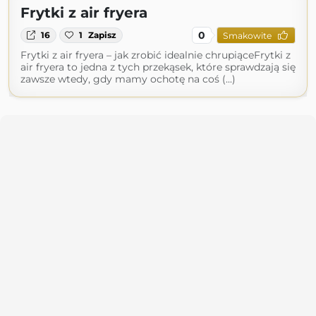
Frytki z air fryera
0
16
1
Zapisz
Smakowite
Frytki z air fryera – jak zrobić idealnie chrupiąceFrytki z
air fryera to jedna z tych przekąsek, które sprawdzają się
zawsze wtedy, gdy mamy ochotę na coś (...)