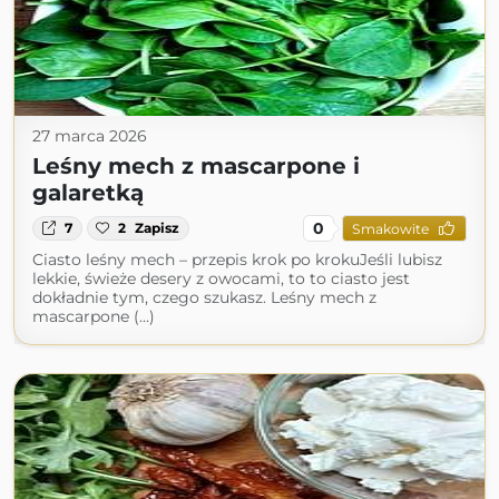
27 marca 2026
Leśny mech z mascarpone i
galaretką
0
7
2
Zapisz
Smakowite
Ciasto leśny mech – przepis krok po krokuJeśli lubisz
lekkie, świeże desery z owocami, to to ciasto jest
dokładnie tym, czego szukasz. Leśny mech z
mascarpone (...)