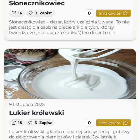
Słonecznikowiec
0
16
3
Zapisz
Smakowite
Słonecznikowiec – deser, który uzależnia Uwaga! To nie
jest ciasto dla osób na diecie ani dla tych, którzy
twierdzą, że „nie lubią za słodko”:)Ten deser to (...)
9 listopada 2025
Lukier królewski
0
15
3
Zapisz
Smakowite
Lukier królewski, gładki o idealnej konsystencji, gotowy
do dekorowania pierniczków i ciastek.Czy istnieje