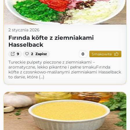
2 stycznia 2026
Fırında köfte z ziemniakami
Hasselback
0
9
2
Zapisz
Smakowite
Tureckie pulpety pieczone z ziemniakami –
aromatyczne, lekko pikantne i pełne smakuFırında
köfte z czosnkowo-maślanymi ziemniakami Hasselback
to danie, które (...)