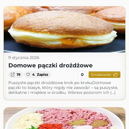
9 stycznia 2026
Domowe pączki drożdżowe
0
19
4
Zapisz
Smakowite
Puszyste pączki drożdżowe krok po krokuDomowe
pączki to klasyk, który nigdy nie zawodzi – są puszyste,
delikatne i miękkie w środku. Wbrew pozorom ich (...)