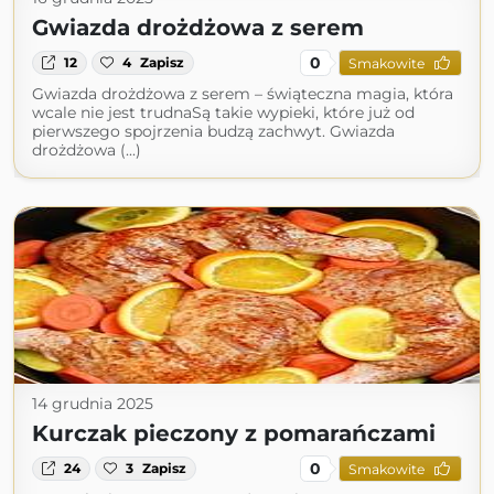
Gwiazda drożdżowa z serem
0
12
4
Zapisz
Smakowite
Gwiazda drożdżowa z serem – świąteczna magia, która
wcale nie jest trudnaSą takie wypieki, które już od
pierwszego spojrzenia budzą zachwyt. Gwiazda
drożdżowa (...)
14 grudnia 2025
Kurczak pieczony z pomarańczami
0
24
3
Zapisz
Smakowite