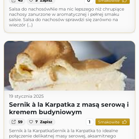
0
43
5
Zapisz
Smakowite
Salsa do nachosówNie ma nic lepszego niż chrupiące
nachosy zanurzone w aromatycznej i pełnej smaku
salsie. Salsa do nachosów sprawdzi się zarówno na
wieczór (...)
19 stycznia 2025
Sernik à la Karpatka z masą serową i
kremem budyniowym
1
59
7
Zapisz
Smakowite
Sernik à la KarpatkaSernik à la Karpatka to idealne
połączenie delikatnej masy serowej, aksamitnego