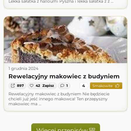
Lekka sałatka z halloumi Pyszna i lekka sałatka z z …
1 grudnia 2024
Rewelacyjny makowiec z budyniem
4
897
42
Zapisz
1
Smakowite
Rewelacyjny makowiec z budyniem Nie będziecie
chcieli już jeść innego makowca! Ten przepyszny
makowiec ma …
Więcej przepisów