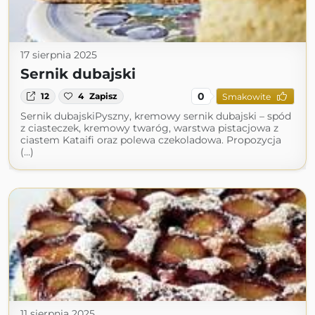
17 sierpnia 2025
Sernik dubajski
0
12
4
Zapisz
Smakowite
Sernik dubajskiPyszny, kremowy sernik dubajski – spód
z ciasteczek, kremowy twaróg, warstwa pistacjowa z
ciastem Kataifi oraz polewa czekoladowa. Propozycja
(...)
11 sierpnia 2025