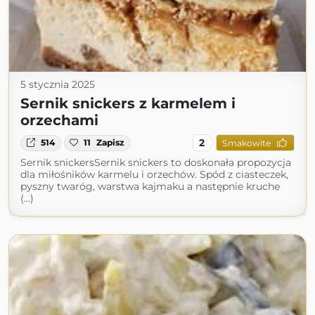
5 stycznia 2025
Sernik snickers z karmelem i
orzechami
2
514
11
Zapisz
Smakowite
Sernik snickersSernik snickers to doskonała propozycja
dla miłośników karmelu i orzechów. Spód z ciasteczek,
pyszny twaróg, warstwa kajmaku a następnie kruche
(...)