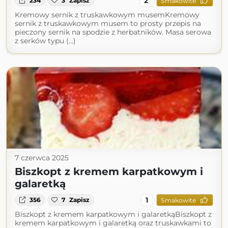
2
234
3
Zapisz
Smakowite
Kremowy sernik z truskawkowym musemKremowy
sernik z truskawkowym musem to prosty przepis na
pieczony sernik na spodzie z herbatników. Masa serowa
z serków typu (...)
7 czerwca 2025
Biszkopt z kremem karpatkowym i
galaretką
1
356
7
Zapisz
Smakowite
Biszkopt z kremem karpatkowym i galaretkąBiszkopt z
kremem karpatkowym i galaretką oraz truskawkami to