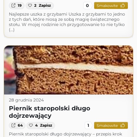
0
19
2
Zapisz
Smakowite
Najlepsze uszka z grzybami Uszka z grzybami to jedno
z tych dań, które niosą ze sobą magię świątecznego
stołu. W mojej rodzinie ich przygotowanie to nie tylko
(...)
28 grudnia 2024
Piernik staropolski długo
dojrzewający
1
64
4
Zapisz
Smakowite
Piernik staropolski długo dojrzewający – przepis krok