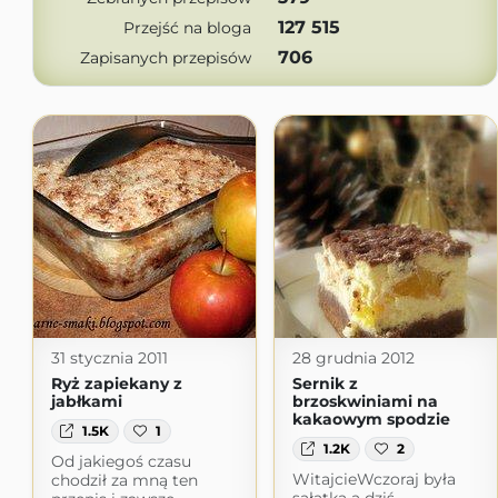
127 515
Przejść na bloga
706
Zapisanych przepisów
31 stycznia 2011
28 grudnia 2012
Ryż zapiekany z
Sernik z
jabłkami
brzoskwiniami na
kakaowym spodzie
1.5K
1
1.2K
2
Od jakiegoś czasu
WitajcieWczoraj była
chodził za mną ten