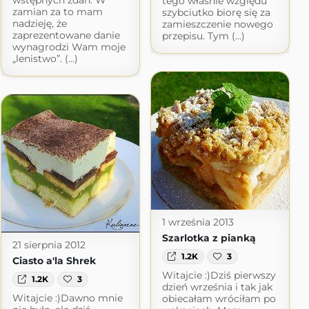
tego właśnie względu
zamian za to mam
szybciutko biorę się za
nadzieję, że
zamieszczenie nowego
zaprezentowane danie
przepisu. Tym (...)
wynagrodzi Wam moje
„lenistwo”. (...)
1 września 2013
Szarlotka z pianką
21 sierpnia 2012
1.2K
3
Ciasto a'la Shrek
Witajcie :)Dziś pierwszy
1.2K
3
dzień września i tak jak
Witajcie :)Dawno mnie
obiecałam wróciłam po