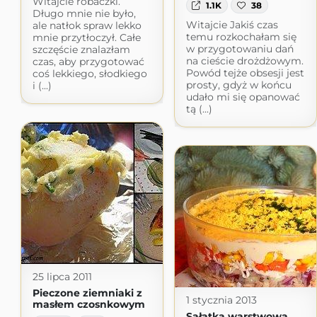
Witajcie robaczki.
1.1K
38
Długo mnie nie było,
Witajcie Jakiś czas
ale natłok spraw lekko
temu rozkochałam się
mnie przytłoczył. Całe
w przygotowaniu dań
szczęście znalazłam
na cieście drożdżowym.
czas, aby przygotować
Powód tejże obsesji jest
coś lekkiego, słodkiego
prosty, gdyż w końcu
i (...)
udało mi się opanować
tą (...)
25 lipca 2011
Pieczone ziemniaki z
1 stycznia 2013
masłem czosnkowym
Sałatka warstwowa