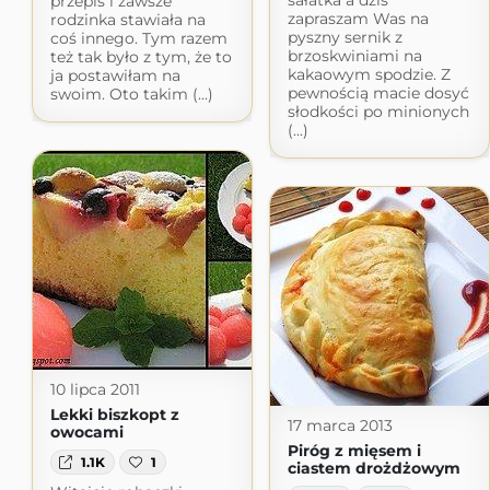
sałatka a dziś
przepis i zawsze
zapraszam Was na
rodzinka stawiała na
pyszny sernik z
coś innego. Tym razem
brzoskwiniami na
też tak było z tym, że to
kakaowym spodzie. Z
ja postawiłam na
pewnością macie dosyć
swoim. Oto takim (...)
słodkości po minionych
(...)
10 lipca 2011
Lekki biszkopt z
17 marca 2013
owocami
Piróg z mięsem i
1.1K
1
ciastem drożdżowym