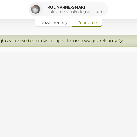
KULINARNE-SMAKI
kulinarne-smaki.blogspot.com
Nowe przepisy
Popularne
zgłaszaj nowe blogi, dyskutuj na forum i wyłącz reklamy 😄