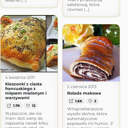
właśnie (...)
sałatkową, która
również (...)
4 kwietnia 2011
Kieszonki z ciasta
2 czerwca 2013
francuskiego z
mięsem mielonym i
Rolada makowa
warzywami
1.6K
2
1.7K
12
WitajcieNareszcie
Wybaczcie, ale nie
wyszło słońce, które
mam dziś weny do
automatycznie
napisania nawet kilku
poprawiło mi humor. Z
wstępnych zdań. W