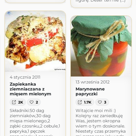
figurę. Deser ten nie (...)
4 stycznia 2011
13 września 2012
Zapiekanka
ziemniaczana z
Marynowane
mięsem mielonym
papryczki
2K
2
1.7K
3
Składniki:50 dag
Witajcie moi mili :)
ziemniaków,30 dag
Kolejny raz zaniedbuję
mięsa mielonego,2
Was, jestem okropna
ząbki czosnku,2 cebule,1
wiem o tym doskonale.
papryka,1 pęczek
Niestety czas przemyka