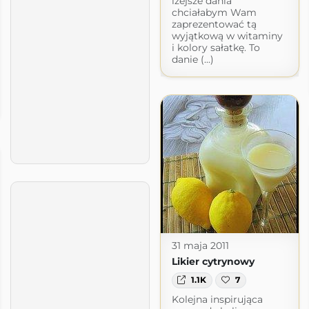
lżejsze dania
chciałabym Wam
zaprezentować tą
wyjątkową w witaminy
i kolory sałatkę. To
danie (...)
31 maja 2011
Likier cytrynowy
1.1K
7
Kolejna inspirująca