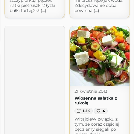
szczypiorku,1 pęczek
mi przez ręce jak woda.
natki pietruszki,2 łyżki
Zdecydowanie doba
bułki tartej,2-3 (...)
powinna (...)
21 kwietnia 2013
Wiosenna sałatka z
rukolą
1.2K
4
WitajcieW związku z
tym, że coraz częściej
będziemy sięgali po