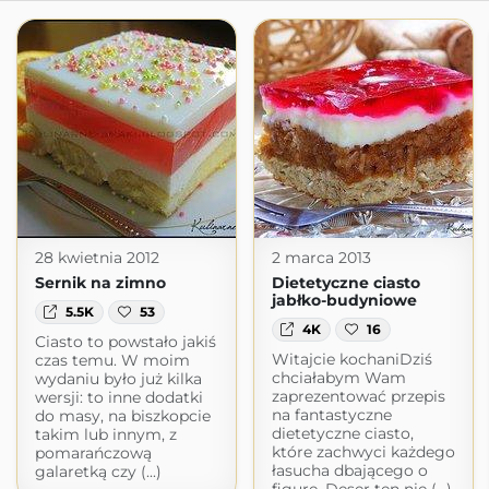
28 kwietnia 2012
2 marca 2013
Sernik na zimno
Dietetyczne ciasto
jabłko-budyniowe
5.5K
53
4K
16
Ciasto to powstało jakiś
Witajcie kochaniDziś
czas temu. W moim
chciałabym Wam
wydaniu było już kilka
zaprezentować przepis
wersji: to inne dodatki
na fantastyczne
do masy, na biszkopcie
dietetyczne ciasto,
takim lub innym, z
które zachwyci każdego
pomarańczową
łasucha dbającego o
galaretką czy (...)