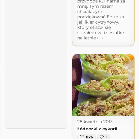
przygoda kulinarna za
mną. Tym razem
chciałabym
podziękować Edith za
jej likier cytrynowy,
który okazał się
strzałem w dziesiątkę
na letnie (...)
28 kwietnia 2013
Łódeczki z cykorii
826
1