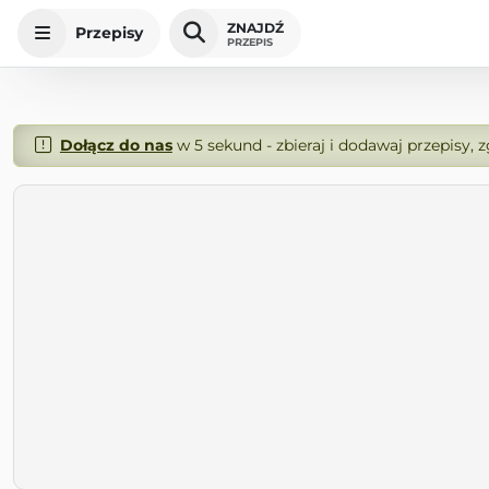
ZNAJDŹ
Przepisy
PRZEPIS
Dołącz do nas
w 5 sekund - zbieraj i dodawaj przepisy, 