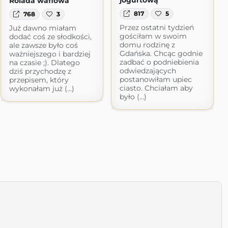
Rolada waflowa
817
5
768
3
Przez ostatni tydzień
Już dawno miałam
gościłam w swoim
dodać coś ze słodkości,
domu rodzinę z
ale zawsze było coś
Gdańska. Chcąc godnie
ważniejszego i bardziej
zadbać o podniebienia
na czasie ;). Dlatego
odwiedzających
dziś przychodzę z
postanowiłam upiec
przepisem, który
ciasto. Chciałam aby
wykonałam już (...)
było (...)