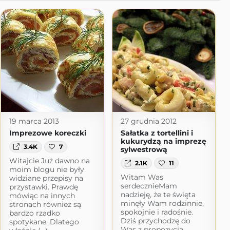
19 marca 2013
27 grudnia 2012
Imprezowe koreczki
Sałatka z tortellini i
kukurydzą na imprezę
3.4K
7
sylwestrową
Witajcie Już dawno na
2.1K
11
moim blogu nie były
Witam Was
widziane przepisy na
serdecznieMam
przystawki. Prawdę
nadzieję, że te święta
mówiąc na innych
minęły Wam rodzinnie,
stronach również są
spokojnie i radośnie.
bardzo rzadko
Dziś przychodzę do
spotykane. Dlatego
Was z propozycją