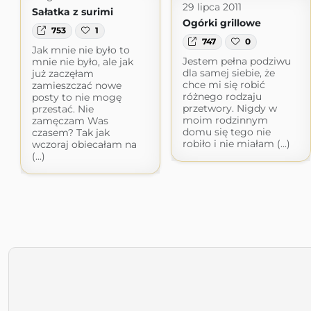
29 lipca 2011
Sałatka z surimi
Ogórki grillowe
753
1
747
0
Jak mnie nie było to
Jestem pełna podziwu
mnie nie było, ale jak
dla samej siebie, że
już zaczęłam
chce mi się robić
zamieszczać nowe
różnego rodzaju
posty to nie mogę
przetwory. Nigdy w
przestać. Nie
moim rodzinnym
zamęczam Was
domu się tego nie
czasem? Tak jak
robiło i nie miałam (...)
wczoraj obiecałam na
(...)