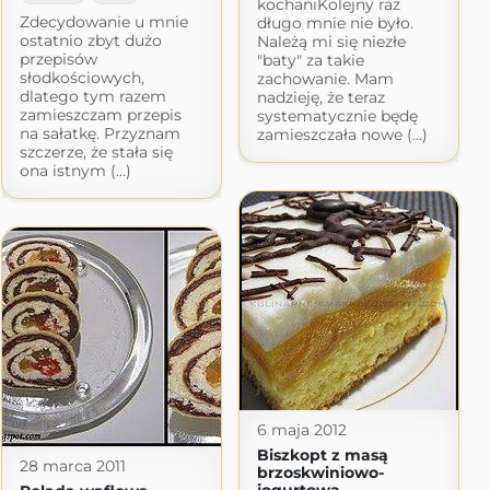
kochaniKolejny raz
Zdecydowanie u mnie
długo mnie nie było.
ostatnio zbyt dużo
Należą mi się niezłe
przepisów
"baty" za takie
słodkościowych,
zachowanie. Mam
dlatego tym razem
nadzieję, że teraz
zamieszczam przepis
systematycznie będę
na sałatkę. Przyznam
zamieszczała nowe (...)
szczerze, że stała się
ona istnym (...)
6 maja 2012
Biszkopt z masą
28 marca 2011
brzoskwiniowo-
jogurtową