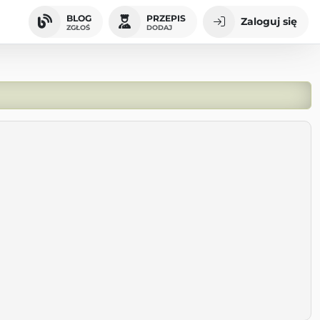
BLOG
PRZEPIS
Zaloguj się
ZGŁOŚ
DODAJ