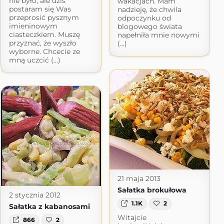
nie było, ale dziś
wakacjach. Mam
postaram się Was
nadzieję, że chwila
przeprosić pysznym
odpoczynku od
imieninowym
blogowego świata
ciasteczkiem. Muszę
napełniła mnie nowymi
przyznać, że wyszło
(...)
wyborne. Chcecie ze
mną uczcić (...)
21 maja 2013
Sałatka brokułowa
2 stycznia 2012
1.1K
2
Sałatka z kabanosami
Witajcie
866
2