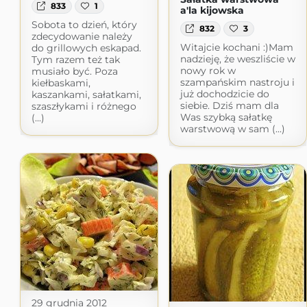
833
1
a'la kijowska
Sobota to dzień, który
832
3
zdecydowanie należy
Witajcie kochani :)Mam
do grillowych eskapad.
nadzieję, że weszliście w
Tym razem też tak
nowy rok w
musiało być. Poza
szampańskim nastroju i
kiełbaskami,
już dochodzicie do
kaszankami, sałatkami,
siebie. Dziś mam dla
szaszłykami i różnego
Was szybką sałatkę
(...)
warstwową w sam (...)
29 grudnia 2012