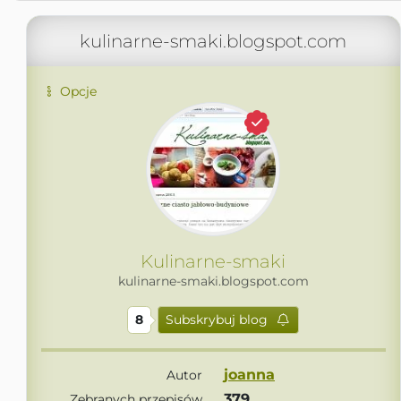
kulinarne-smaki.blogspot.com
Opcje
Kulinarne-smaki
kulinarne-smaki.blogspot.com
8
Subskrybuj blog
joanna
Autor
379
Zebranych przepisów