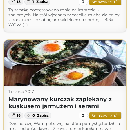
0
18
1
Zapisz
Smakowite
Tą sałatką poczęstowano mnie na imprezie u
znajomych. Na stół wjechała wieeeelka micha zieleniny
z dodatkami; dziabnęłam widelcem na próbę – efekt
WOW (...)
1 marca 2017
Marynowany kurczak zapiekany z
kuskusem jarmużem i serami
0
18
0
Zapisz
Smakowite
Dziś pokażę Wam potrawę, na którą pomysł „chodził za
mną” od dość dawna. Z myślą o niej kupiłam nawet