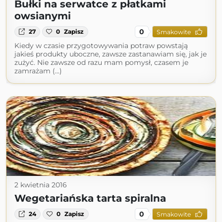
Bułki na serwatce z płatkami
owsianymi
0
27
0
Zapisz
Smakowite
Kiedy w czasie przygotowywania potraw powstają
jakieś produkty uboczne, zawsze zastanawiam się, jak je
zużyć. Nie zawsze od razu mam pomysł, czasem je
zamrażam (...)
2 kwietnia 2016
Wegetariańska tarta spiralna
0
24
0
Zapisz
Smakowite