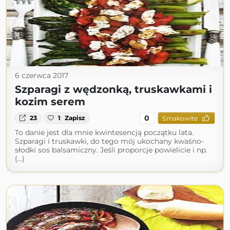
6 czerwca 2017
Szparagi z wędzonką, truskawkami i
kozim serem
0
23
1
Zapisz
Smakowite
To danie jest dla mnie kwintesencją początku lata.
Szparagi i truskawki, do tego mój ukochany kwaśno-
słodki sos balsamiczny. Jeśli proporcje powielicie i np.
(...)