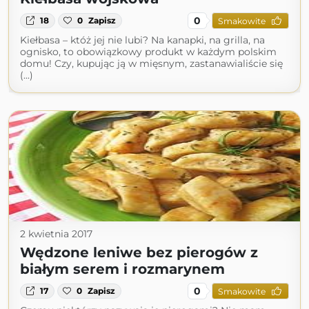
0
18
0
Zapisz
Smakowite
Kiełbasa – któż jej nie lubi? Na kanapki, na grilla, na
ognisko, to obowiązkowy produkt w każdym polskim
domu! Czy, kupując ją w mięsnym, zastanawialiście się
(...)
2 kwietnia 2017
Wędzone leniwe bez pierogów z
białym serem i rozmarynem
0
17
0
Zapisz
Smakowite