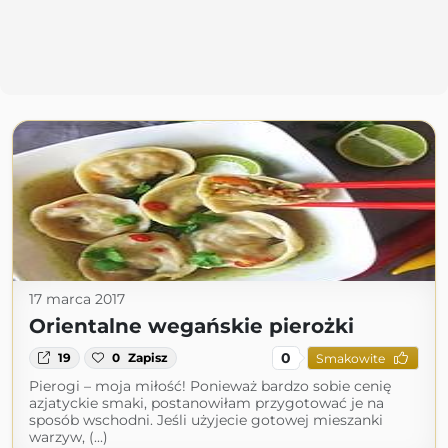
17 marca 2017
Orientalne wegańskie pierożki
0
19
0
Zapisz
Smakowite
Pierogi – moja miłość! Ponieważ bardzo sobie cenię
azjatyckie smaki, postanowiłam przygotować je na
sposób wschodni. Jeśli użyjecie gotowej mieszanki
warzyw, (...)