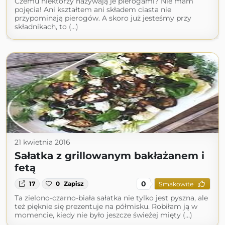
Czemu niektórzy nazywają je pierogami? Nie mam
pojęcia! Ani kształtem ani składem ciasta nie
przypominają pierogów. A skoro już jesteśmy przy
składnikach, to (...)
21 kwietnia 2016
Sałatka z grillowanym bakłażanem i
fetą
0
17
0
Zapisz
Smakowite
Ta zielono-czarno-biała sałatka nie tylko jest pyszna, ale
też pięknie się prezentuje na półmisku. Robiłam ją w
momencie, kiedy nie było jeszcze świeżej mięty (...)