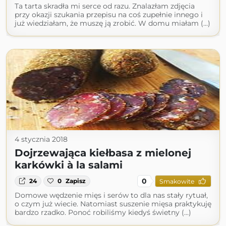
Ta tarta skradła mi serce od razu. Znalazłam zdjęcia
przy okazji szukania przepisu na coś zupełnie innego i
już wiedziałam, że muszę ją zrobić. W domu miałam (...)
4 stycznia 2018
Dojrzewająca kiełbasa z mielonej
karkówki à la salami
0
24
0
Zapisz
Smakowite
Domowe wędzenie mięs i serów to dla nas stały rytuał,
o czym już wiecie. Natomiast suszenie mięsa praktykuję
bardzo rzadko. Ponoć robiliśmy kiedyś świetny (...)