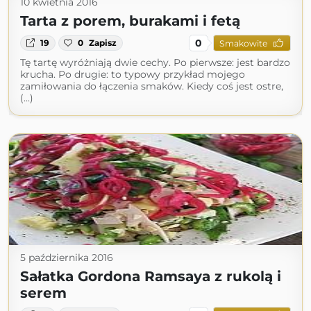
10 kwietnia 2016
Tarta z porem, burakami i fetą
0
19
0
Zapisz
Smakowite
Tę tartę wyróżniają dwie cechy. Po pierwsze: jest bardzo
krucha. Po drugie: to typowy przykład mojego
zamiłowania do łączenia smaków. Kiedy coś jest ostre,
(...)
5 października 2016
Sałatka Gordona Ramsaya z rukolą i
serem