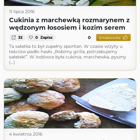
11 lipca 2016
Cukinia z marchewką rozmarynem z
wędzonym łososiem i kozim serem
0
32
0
Zapisz
Smakowite
Ta sałatka to był zupełny spontan. W czasie wizyty u
teściów padło hasło „Robimy grilla, potrzebujemy
sałatek!”. W lodówce była cukinia, marchewka, pyszny
(...)
4 kwietnia 2016