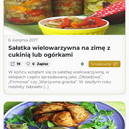
6 sierpnia 2017
Sałatka wielowarzywna na zimę z
cukinią lub ogórkami
0
19
0
Zapisz
Smakowite
W końcu wzięłam się za sałatkę wielowarzywną, w
sklepach często sprzedawaną jako „Obiadowa”,
„Firmowa” czy „Warzywna grecka”. W zeszłym roku
niestety zabrakło (...)