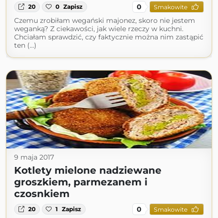
0
20
0
Zapisz
Smakowite
Czemu zrobiłam wegański majonez, skoro nie jestem
weganką? Z ciekawości, jak wiele rzeczy w kuchni.
Chciałam sprawdzić, czy faktycznie można nim zastąpić
ten (...)
9 maja 2017
Kotlety mielone nadziewane
groszkiem, parmezanem i
czosnkiem
0
20
1
Zapisz
Smakowite