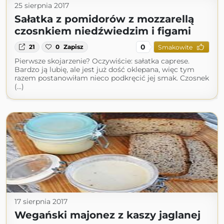
25 sierpnia 2017
Sałatka z pomidorów z mozzarellą
czosnkiem niedźwiedzim i figami
0
21
0
Zapisz
Smakowite
Pierwsze skojarzenie? Oczywiście: sałatka caprese.
Bardzo ją lubię, ale jest już dość oklepana, więc tym
razem postanowiłam nieco podkręcić jej smak. Czosnek
(...)
17 sierpnia 2017
Wegański majonez z kaszy jaglanej