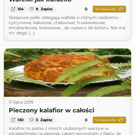
0
154
8
Zapisz
Smakowite
Sklepowe półki oblegają wafelki o różnym nadzieniu -
cytrynowe, kakaowe, chałwowe, truskawkowe,
śmietankowe, kokosowe... do wyboru do koloru. Nie ma
nic złego (...)
11 lipca 2019
Pieczony kalafior w całości
0
130
3
Zapisz
Smakowite
Kalafior to jedno z moich ulubionych warzyw w
szczególności w sezonie. Latem korzystam z faktu, że