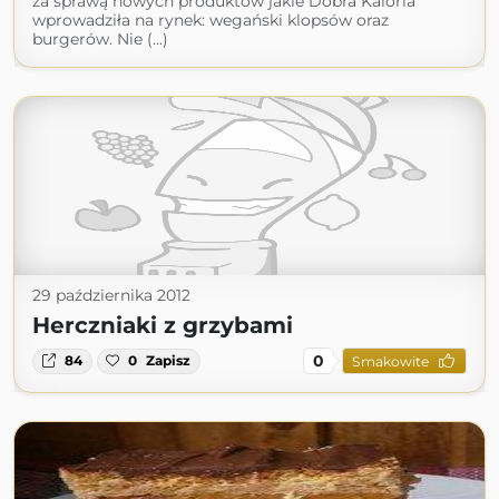
za sprawą nowych produktów jakie Dobra Kaloria
wprowadziła na rynek: wegański klopsów oraz
burgerów. Nie (...)
29 października 2012
Herczniaki z grzybami
0
84
0
Zapisz
Smakowite