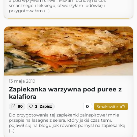
a pod wpływem chwili. Miałam ochotę na coś
smacznego i lekkiego, otworzyłam lodówkę i
przygotowałam (...)
13 maja 2019
Zapiekanka warzywna pod puree z
kalafiora
0
80
2
Zapisz
Smakowite
Do przygotowania tej zapiekanki zainspirował mnie
przepis na lasagne z selera, który jakiś czas temu
pojawił się na blogu jak również pomysł na zapiekankę
(...)