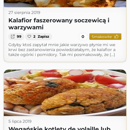
27 sierpnia 2019
Kalafior faszerowany soczewicą i
warzywami
0
99
2
Zapisz
Smakowite
Gdyby ktoś zapytał mnie jakie warzywo płynie mi we
krwi bez zastanowienia powiedziałabym, że kalafior a
także ogórki i pomidory. Tak mi posmakowały, że (...)
5 lipca 2019
Wegańskie kotlety de volaille lub