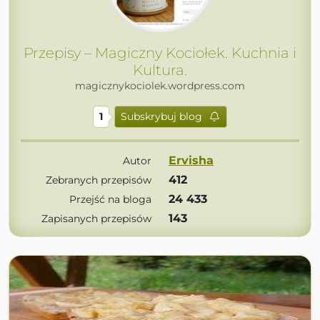
Przepisy – Magiczny Kociołek. Kuchnia i
Kultura.
magicznykociolek.wordpress.com
1
Subskrybuj blog
Ervisha
Autor
412
Zebranych przepisów
24 433
Przejść na bloga
143
Zapisanych przepisów