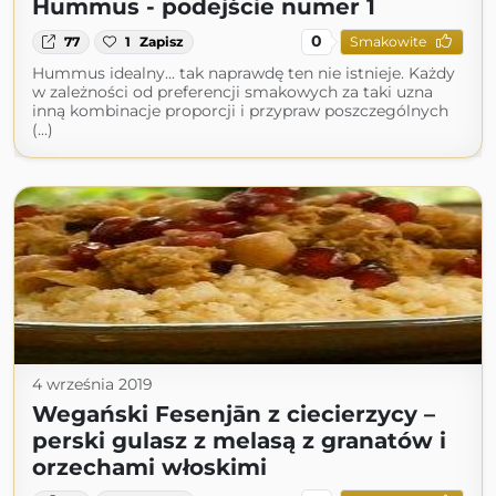
Hummus - podejście numer 1
0
77
1
Zapisz
Smakowite
Hummus idealny... tak naprawdę ten nie istnieje. Każdy
w zależności od preferencji smakowych za taki uzna
inną kombinacje proporcji i przypraw poszczególnych
(...)
4 września 2019
Wegański Fesenjān z ciecierzycy –
perski gulasz z melasą z granatów i
orzechami włoskimi