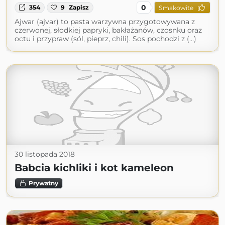
0
354
9
Zapisz
Smakowite
Ajwar (ajvar) to pasta warzywna przygotowywana z
czerwonej, słodkiej papryki, bakłażanów, czosnku oraz
octu i przypraw (sól, pieprz, chili). Sos pochodzi z (...)
30 listopada 2018
Babcia kichliki i kot kameleon
Prywatny