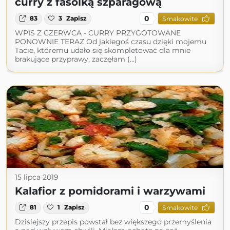
curry z fasolką szparagową
0
83
3
Zapisz
Smakowite
WPIS Z CZERWCA - CURRY PRZYGOTOWANE
PONOWNIE TERAZ Od jakiegoś czasu dzięki mojemu
Tacie, któremu udało się skompletować dla mnie
brakujące przyprawy, zaczęłam (...)
15 lipca 2019
Kalafior z pomidorami i warzywami
0
81
1
Zapisz
Smakowite
Dzisiejszy przepis powstał bez większego przemyślenia