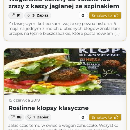
zrazy z kaszy jaglanej ze szpinakiem
0
91
3
Zapisz
Smakowite
Z dzisiejszymi kotlecikami wiąże się pewna historia: 5
maja na jednym z moich ulubionych blogów znalazłam
przepis na łężnie bieszczadzkie, które postanowiłam (...)
15 czerwca 2019
Roślinne klopsy klasyczne
0
88
1
Zapisz
Smakowite
Jakiś czas temu w świecie wegan zahuczało. Wszystko