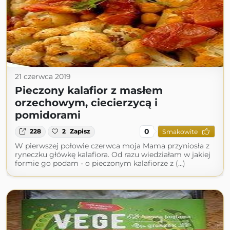
21 czerwca 2019
Pieczony kalafior z masłem
orzechowym, ciecierzycą i
pomidorami
0
228
2
Zapisz
Smakowite
W pierwszej połowie czerwca moja Mama przyniosła z
ryneczku główkę kalafiora. Od razu wiedziałam w jakiej
formie go podam - o pieczonym kalafiorze z (...)