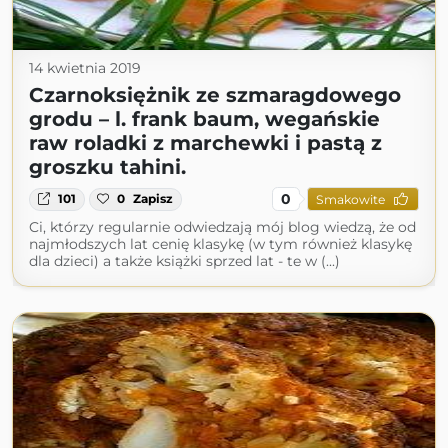
14 kwietnia 2019
Czarnoksiężnik ze szmaragdowego
grodu – l. frank baum, wegańskie
raw roladki z marchewki i pastą z
groszku tahini.
0
101
0
Zapisz
Smakowite
Ci, którzy regularnie odwiedzają mój blog wiedzą, że od
najmłodszych lat cenię klasykę (w tym również klasykę
dla dzieci) a także książki sprzed lat - te w (...)