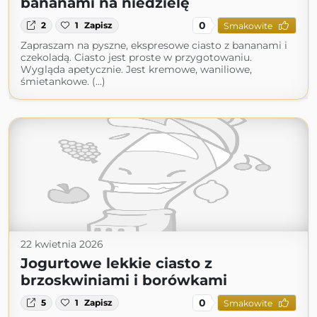
bananami na niedzielę
0
2
1
Zapisz
Smakowite
Zapraszam na pyszne, ekspresowe ciasto z bananami i
czekoladą. Ciasto jest proste w przygotowaniu.
Wygląda apetycznie. Jest kremowe, waniliowe,
śmietankowe. (...)
22 kwietnia 2026
Jogurtowe lekkie ciasto z
brzoskwiniami i borówkami
0
5
1
Zapisz
Smakowite