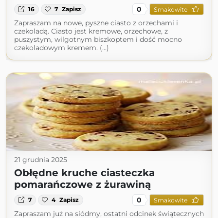
0
16
7
Zapisz
Smakowite
Zapraszam na nowe, pyszne ciasto z orzechami i
czekoladą. Ciasto jest kremowe, orzechowe, z
puszystym, wilgotnym biszkoptem i dość mocno
czekoladowym kremem. (...)
21 grudnia 2025
Obłędne kruche ciasteczka
pomarańczowe z żurawiną
0
7
4
Zapisz
Smakowite
Zapraszam już na siódmy, ostatni odcinek świątecznych