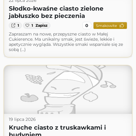
22 lipca 2026
Słodko-kwaśne ciasto zielone
jabłuszko bez pieczenia
0
1
1
Zapisz
Smakowite
Zapraszam na nowe, przepyszne ciasto w Małej
Cukierence. Ma unikalny smak, jest świeże, lekkie i
apetycznie wygląda. Wszystkie smaki wspaniale się ze
sobą (...)
19 lipca 2026
Kruche ciasto z truskawkami i
budyniem