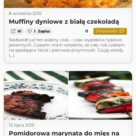
8 września 2015
Muffiny dyniowe z białą czekoladą
0
61
1
Zapisz
Smakowite
Nadszedł już ten piękny czas – czas wypieków typowo
jesiennych. Czasem mam wrażenie, że cały rok czekam
na spadające liście i pierwsze przymrozki. Czuję wtedy,
(...)
12 lipca 2015
Pomidorowa marynata do mięs na