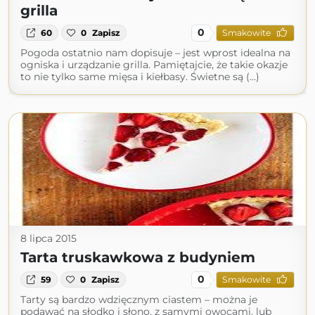
grilla
0
60
0
Zapisz
Smakowite
Pogoda ostatnio nam dopisuje – jest wprost idealna na
ogniska i urządzanie grilla. Pamiętajcie, że takie okazje
to nie tylko same mięsa i kiełbasy. Świetne są (...)
8 lipca 2015
Tarta truskawkowa z budyniem
0
59
0
Zapisz
Smakowite
Tarty są bardzo wdzięcznym ciastem – można je
podawać na słodko i słono, z samymi owocami, lub