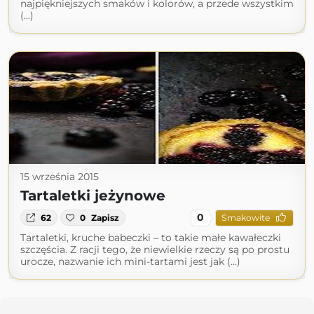
najpiękniejszych smaków i kolorów, a przede wszystkim
(...)
15 września 2015
Tartaletki jeżynowe
0
62
0
Zapisz
Smakowite
Tartaletki, kruche babeczki – to takie małe kawałeczki
szczęścia. Z racji tego, że niewielkie rzeczy są po prostu
urocze, nazwanie ich mini-tartami jest jak (...)