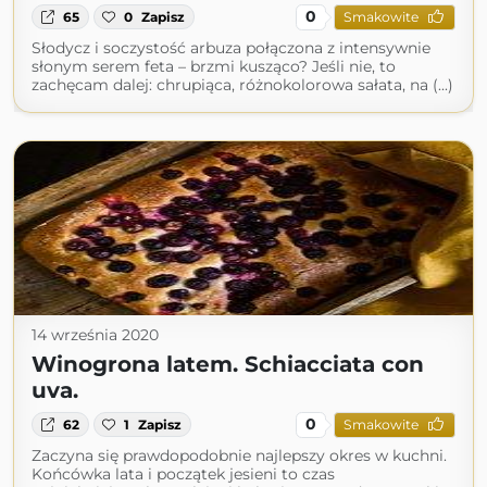
0
65
0
Zapisz
Smakowite
Słodycz i soczystość arbuza połączona z intensywnie
słonym serem feta – brzmi kusząco? Jeśli nie, to
zachęcam dalej: chrupiąca, różnokolorowa sałata, na (...)
14 września 2020
Winogrona latem. Schiacciata con
uva.
0
62
1
Zapisz
Smakowite
Zaczyna się prawdopodobnie najlepszy okres w kuchni.
Końcówka lata i początek jesieni to czas