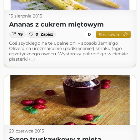
15 sierpnia 2015
Ananas z cukrem miętowym
0
79
0
Zapisz
Smakowite
Coś szybkiego na te upalne dni – sposób Jamie’go
Olivera na urozmaicenie (podkręcenie!) smaku tego
egzotycznego owocu. Wystarczy pokroić go w cienkie
plasterki (...)
29 czerwca 2015
Syrop truskawkowy z miętą