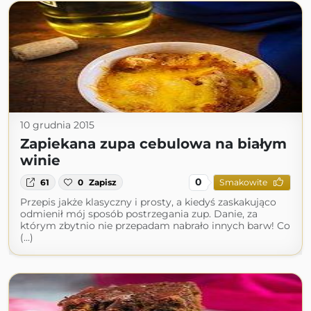
10 grudnia 2015
Zapiekana zupa cebulowa na białym
winie
0
61
0
Zapisz
Smakowite
Przepis jakże klasyczny i prosty, a kiedyś zaskakująco
odmienił mój sposób postrzegania zup. Danie, za
którym zbytnio nie przepadam nabrało innych barw! Co
(...)