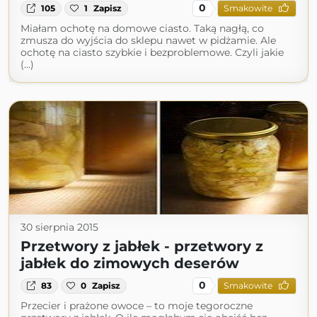
0
105
1
Zapisz
Smakowite
Miałam ochotę na domowe ciasto. Taką nagłą, co
zmusza do wyjścia do sklepu nawet w pidżamie. Ale
ochotę na ciasto szybkie i bezproblemowe. Czyli jakie
(...)
30 sierpnia 2015
Przetwory z jabłek - przetwory z
jabłek do zimowych deserów
0
83
0
Zapisz
Smakowite
Przecier i prażone owoce – to moje tegoroczne