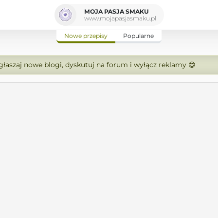
MOJA PASJA SMAKU
www.mojapasjasmaku.pl
Nowe przepisy
Popularne
zgłaszaj nowe blogi, dyskutuj na forum i wyłącz reklamy 😄