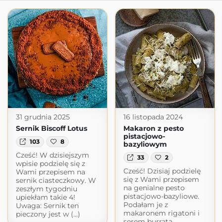
31 grudnia 2025
16 listopada 2024
Sernik Biscoff Lotus
Makaron z pesto
pistacjowo-
103
8
bazyliowym
Cześć! W dzisiejszym
33
2
wpisie podzielę się z
Cześć! Dzisiaj podzielę
Wami przepisem na
się z Wami przepisem
sernik ciasteczkowy. W
na genialne pesto
zeszłym tygodniu
pistacjowo-bazyliowe.
upiekłam takie 4!
Podałam je z
Uwaga: Sernik ten
makaronem rigatoni i
pieczony jest w (...)
serem burrata.