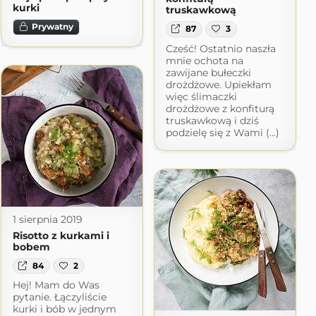
kurki
truskawkową
Prywatny
87
3
Cześć! Ostatnio naszła
mnie ochota na
zawijane bułeczki
drożdżowe. Upiekłam
więc ślimaczki
drożdżowe z konfiturą
truskawkową i dziś
podzielę się z Wami (...)
1 sierpnia 2019
Risotto z kurkami i
bobem
84
2
Hej! Mam do Was
pytanie. Łączyliście
kurki i bób w jednym