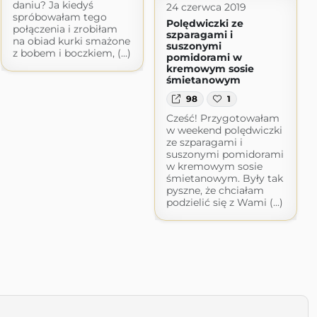
daniu? Ja kiedyś
24 czerwca 2019
spróbowałam tego
Polędwiczki ze
połączenia i zrobiłam
szparagami i
na obiad kurki smażone
suszonymi
z bobem i boczkiem, (...)
pomidorami w
kremowym sosie
śmietanowym
98
1
Cześć! Przygotowałam
w weekend polędwiczki
ze szparagami i
suszonymi pomidorami
w kremowym sosie
śmietanowym. Były tak
pyszne, że chciałam
podzielić się z Wami (...)