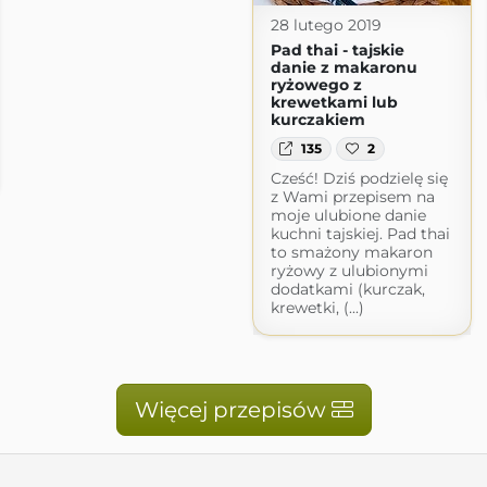
28 lutego 2019
Pad thai - tajskie
danie z makaronu
ryżowego z
krewetkami lub
kurczakiem
135
2
Cześć! Dziś podzielę się
z Wami przepisem na
moje ulubione danie
kuchni tajskiej. Pad thai
to smażony makaron
ryżowy z ulubionymi
dodatkami (kurczak,
krewetki, (...)
Więcej przepisów