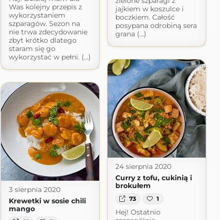
zielone szparagi z
Was kolejny przepis z
jajkiem w koszulce i
wykorzystaniem
boczkiem. Całość
szparagów. Sezon na
posypana odrobiną sera
nie trwa zdecydowanie
grana (...)
zbyt krótko dlatego
staram się go
wykorzystać w pełni. (...)
24 sierpnia 2020
Curry z tofu, cukinią i
brokułem
3 sierpnia 2020
73
1
Krewetki w sosie chili
mango
Hej! Ostatnio