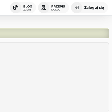
BLOG
PRZEPIS
Zaloguj się
ZGŁOŚ
DODAJ