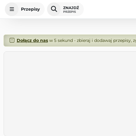
ZNAJDŹ
Przepisy
PRZEPIS
Dołącz do nas
w 5 sekund - zbieraj i dodawaj przepisy, 