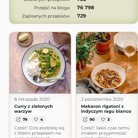
76 798
Przejść na bloga
729
Zapisanych przepisów
8 listopada 2020
2 października 2020
Curry z zielonych
Makaron rigatoni z
warzyw
indyczym ragu bianco
79
4
90
3
Cześć! Dziś podzielę się
Cześć! Jakiś czas temu
z Wami przepisem na
miałam przyjemność