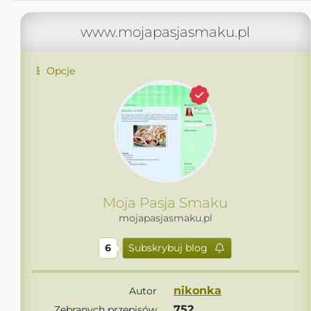
www.mojapasjasmaku.pl
Opcje
Moja Pasja Smaku
mojapasjasmaku.pl
6
Subskrybuj blog
nikonka
Autor
752
Zebranych przepisów