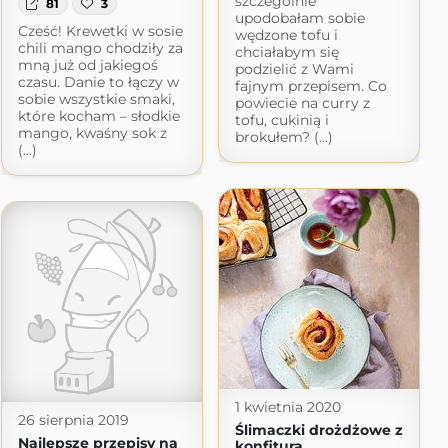
szczególnie
81
3
upodobałam sobie
Cześć! Krewetki w sosie
wędzone tofu i
chili mango chodziły za
chciałabym się
mną już od jakiegoś
podzielić z Wami
czasu. Danie to łączy w
fajnym przepisem. Co
sobie wszystkie smaki,
powiecie na curry z
które kocham – słodkie
tofu, cukinią i
mango, kwaśny sok z
brokułem? (...)
(...)
1 kwietnia 2020
26 sierpnia 2019
Ślimaczki drożdżowe z
Najlepsze przepisy na
konfiturą