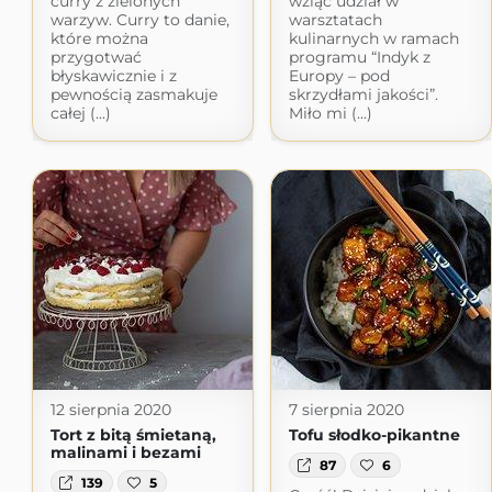
curry z zielonych
wziąć udział w
warzyw. Curry to danie,
warsztatach
które można
kulinarnych w ramach
przygotwać
programu “Indyk z
błyskawicznie i z
Europy – pod
pewnością zasmakuje
skrzydłami jakości”.
całej (...)
Miło mi (...)
12 sierpnia 2020
7 sierpnia 2020
Tort z bitą śmietaną,
Tofu słodko-pikantne
malinami i bezami
87
6
139
5