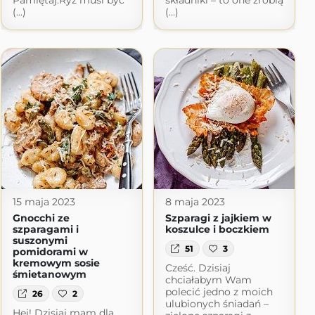
Pamiętaj:Ryż musi być
składniki – to one zrobią
(...)
(...)
15 maja 2023
8 maja 2023
Gnocchi ze
Szparagi z jajkiem w
szparagami i
koszulce i boczkiem
suszonymi
51
3
pomidorami w
kremowym sosie
Cześć. Dzisiaj
śmietanowym
chciałabym Wam
polecić jedno z moich
26
2
ulubionych śniadań –
Hej! Dzisiaj mam dla