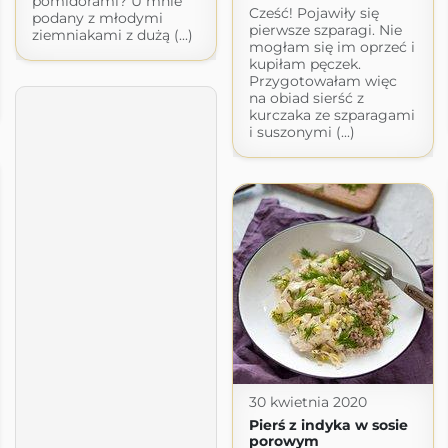
pomidorami? U mnie
Cześć! Pojawiły się
podany z młodymi
pierwsze szparagi. Nie
ziemniakami z dużą (...)
mogłam się im oprzeć i
kupiłam pęczek.
Przygotowałam więc
na obiad sierść z
kurczaka ze szparagami
i suszonymi (...)
30 kwietnia 2020
Pierś z indyka w sosie
porowym