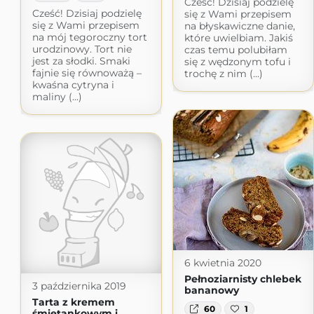
Cześć! Dzisiaj podzielę
Cześć! Dzisiaj podzielę
się z Wami przepisem
się z Wami przepisem
na błyskawiczne danie,
na mój tegoroczny tort
które uwielbiam. Jakiś
urodzinowy. Tort nie
czas temu polubiłam
jest za słodki. Smaki
się z wędzonym tofu i
fajnie się równoważą –
trochę z nim (...)
kwaśna cytryna i
maliny (...)
6 kwietnia 2020
Pełnoziarnisty chlebek
3 października 2019
bananowy
Tarta z kremem
60
1
śmietankowym i