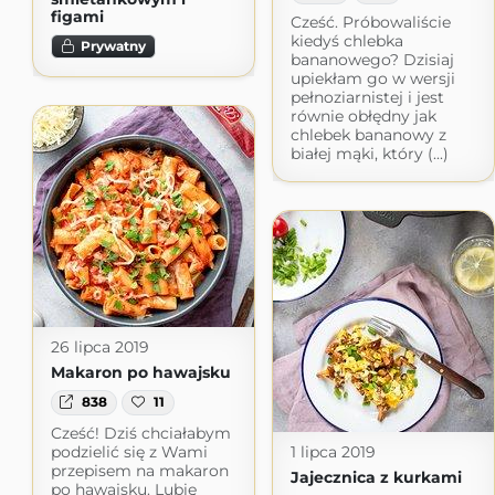
figami
Cześć. Próbowaliście
kiedyś chlebka
Prywatny
bananowego? Dzisiaj
upiekłam go w wersji
pełnoziarnistej i jest
równie obłędny jak
chlebek bananowy z
białej mąki, który (...)
26 lipca 2019
Makaron po hawajsku
838
11
Cześć! Dziś chciałabym
podzielić się z Wami
1 lipca 2019
przepisem na makaron
Jajecznica z kurkami
po hawajsku. Lubię