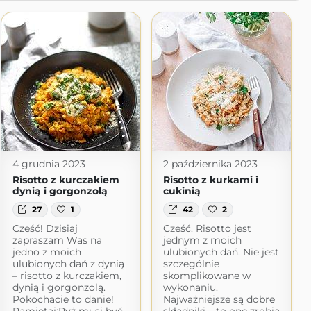
4 grudnia 2023
2 października 2023
Risotto z kurczakiem
Risotto z kurkami i
dynią i gorgonzolą
cukinią
27
1
42
2
Cześć! Dzisiaj
Cześć. Risotto jest
zapraszam Was na
jednym z moich
jedno z moich
ulubionych dań. Nie jest
ulubionych dań z dynią
szczególnie
– risotto z kurczakiem,
skomplikowane w
dynią i gorgonzolą.
wykonaniu.
Pokochacie to danie!
Najważniejsze są dobre