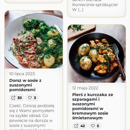
Koniecznie spróbujcie!
W (...)
10 lipca 2023
Dorsz w sosie z
suszonymi
12 maja 2022
pomidorami
Pierś z kurczaka ze
30
3
szparagami i
suszonymi
Cześć. Dzisiaj podzielę
pomidorami w
się z Wami pomysłem
kremowym sosie
na szybki obiad. Co
śmietanowym
powiecie na dorsza w
sosie z suszonymi
42
5