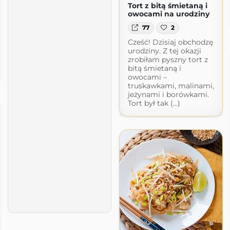
Tort z bitą śmietaną i
owocami na urodziny
77
2
Cześć! Dzisiaj obchodzę
urodziny. Z tej okazji
zrobiłam pyszny tort z
bitą śmietaną i
owocami –
truskawkami, malinami,
jeżynami i borówkami.
Tort był tak (...)