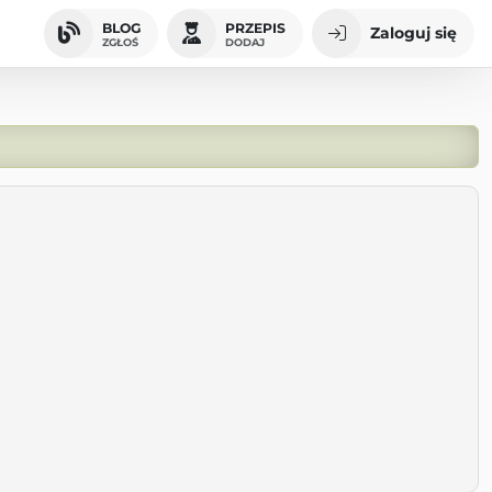
BLOG
PRZEPIS
Zaloguj się
ZGŁOŚ
DODAJ