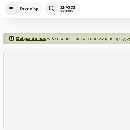
ZNAJDŹ
Przepisy
PRZEPIS
Dołącz do nas
w 5 sekund - zbieraj i dodawaj przepisy, 