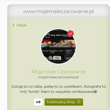
www.mojemaleczarowanie.pl
Opcje
Moje Małe Czarowanie
mojemaleczarowanie.pl
Gotuję to co lubię...piekę to co uwielbiam...fotografia to
mój "konik". Mam to wszystko zmiksowane😀
48
Subskrybuj blog