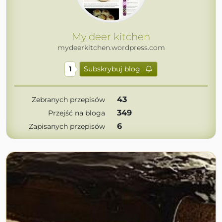
My deer kitchen
mydeerkitchen.wordpress.com
1
Subskrybuj blog
43
Zebranych przepisów
349
Przejść na bloga
6
Zapisanych przepisów