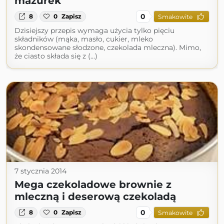
mazurek
0
8
0
Zapisz
Smakowite
Dzisiejszy przepis wymaga użycia tylko pięciu
składników (mąka, masło, cukier, mleko
skondensowane słodzone, czekolada mleczna). Mimo,
że ciasto składa się z (...)
7 stycznia 2014
Mega czekoladowe brownie z
mleczną i deserową czekoladą
0
8
0
Zapisz
Smakowite