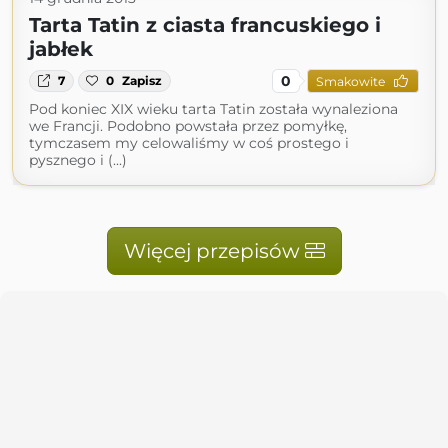
Tarta Tatin z ciasta francuskiego i
jabłek
0
7
0
Zapisz
Smakowite
Pod koniec XIX wieku tarta Tatin została wynaleziona
we Francji. Podobno powstała przez pomyłkę,
tymczasem my celowaliśmy w coś prostego i
pysznego i (...)
Więcej przepisów