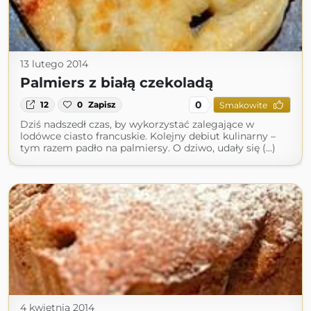
13 lutego 2014
Palmiers z białą czekoladą
0
12
0
Zapisz
Smakowite
Dziś nadszedł czas, by wykorzystać zalegające w
lodówce ciasto francuskie. Kolejny debiut kulinarny –
tym razem padło na palmiersy. O dziwo, udały się (...)
4 kwietnia 2014