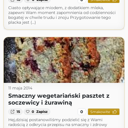
Ciasto opływające miodem, z dodatkiem mleka,
zapewni Wam moment zapomnienia od codzienności
bogatej w chwile trudu i znoju Przygotowanie tego
placka jest (...)
11 maja 2014
Smaczny wegetariański pasztet z
soczewicy i żurawiną
0
15
0
Zapisz
Smakowite
Hej,dzisiaj postanowiliśmy podzielić się z Wami
radością z odkrycia przepisu na smaczny i zdrowy