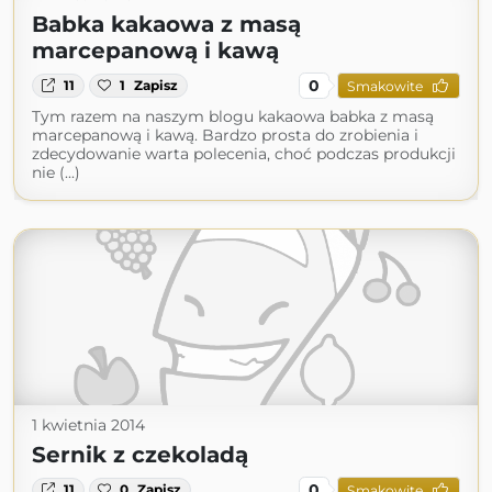
Babka kakaowa z masą
marcepanową i kawą
0
11
1
Zapisz
Smakowite
Tym razem na naszym blogu kakaowa babka z masą
marcepanową i kawą. Bardzo prosta do zrobienia i
zdecydowanie warta polecenia, choć podczas produkcji
nie (...)
1 kwietnia 2014
Sernik z czekoladą
0
11
0
Zapisz
Smakowite