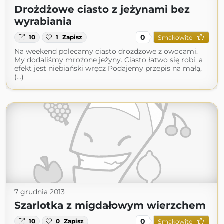
Drożdżowe ciasto z jeżynami bez
wyrabiania
0
10
1
Zapisz
Smakowite
Na weekend polecamy ciasto drożdzowe z owocami.
My dodaliśmy mrożone jeżyny. Ciasto łatwo się robi, a
efekt jest niebiański wręcz Podajemy przepis na małą,
(...)
7 grudnia 2013
Szarlotka z migdałowym wierzchem
0
10
0
Zapisz
Smakowite