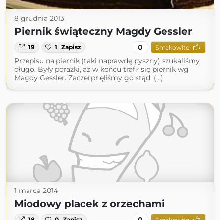
8 grudnia 2013
Piernik świąteczny Magdy Gessler
0
19
1
Zapisz
Smakowite
Przepisu na piernik (taki naprawdę pyszny) szukaliśmy
długo. Były porażki, aż w końcu trafił się piernik wg
Magdy Gessler. Zaczerpnęliśmy go stąd: (...)
1 marca 2014
Miodowy placek z orzechami
0
18
0
Zapisz
Smakowite