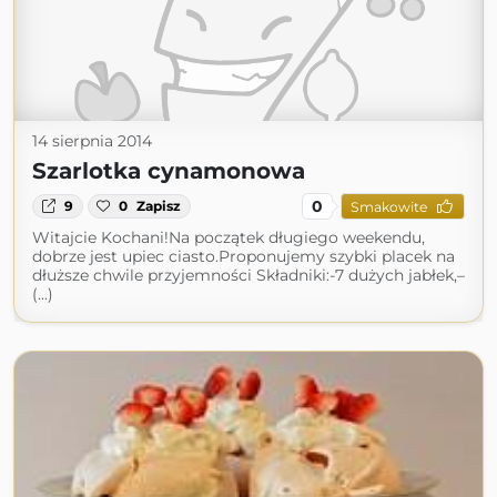
14 sierpnia 2014
Szarlotka cynamonowa
0
9
0
Zapisz
Smakowite
Witajcie Kochani!Na początek długiego weekendu,
dobrze jest upiec ciasto.Proponujemy szybki placek na
dłuższe chwile przyjemności Składniki:-7 dużych jabłek,–
(...)