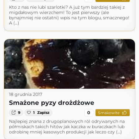
Kto z nas nie lubi szarlotki? A już tym bardziej takiej z
migdałowym wierzchem! To jest pierwszy (ale
bynajmniej nie ostatni) wpis na tym blogu, smacznego!
A (...)
18 grudnia 2017
Smażone pyzy drożdżowe
0
9
1
Zapisz
Smakowite
Najlepiej znana z drugoplanowych ról odrywanych na
półmiskach takich hitów jak kaczka w buraczkach lub
odrobinę mniej kasowych produkcji jak leczo czy (...)