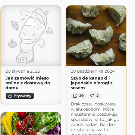
20 stycznia 2025
29 października 2024
Jak zamówić mięso
Szybkie kanapki i
online z dostawą do
japońskie pierogi z
domu
sosem
Prywatny
29
2
Brak czasu doskwiera
wielu osobom, które
nieustannie poszukują
sposobów na to, jak go
zaoszczędzić. Bardzo
często oznacza to
zrezygnowanie z