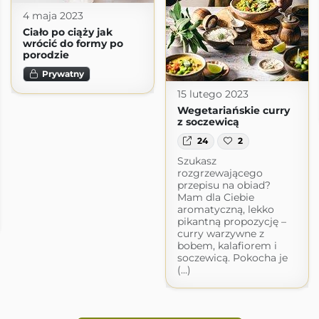
4 maja 2023
Ciało po ciąży jak
wrócić do formy po
porodzie
Prywatny
15 lutego 2023
Wegetariańskie curry
z soczewicą
24
2
Szukasz
rozgrzewającego
przepisu na obiad?
Mam dla Ciebie
aromatyczną, lekko
pikantną propozycję –
curry warzywne z
bobem, kalafiorem i
soczewicą. Pokocha je
(...)