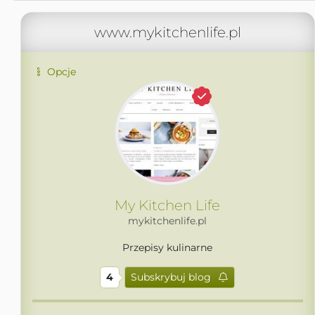
www.mykitchenlife.pl
Opcje
My Kitchen Life
mykitchenlife.pl
Przepisy kulinarne
4
Subskrybuj blog