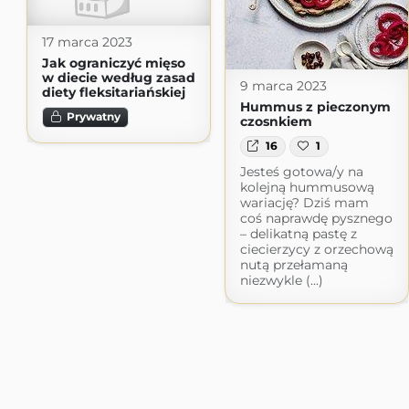
17 marca 2023
Jak ograniczyć mięso
w diecie według zasad
9 marca 2023
diety fleksitariańskiej
Hummus z pieczonym
Prywatny
czosnkiem
16
1
Jesteś gotowa/y na
kolejną hummusową
wariację? Dziś mam
coś naprawdę pysznego
– delikatną pastę z
ciecierzycy z orzechową
nutą przełamaną
niezwykle (...)