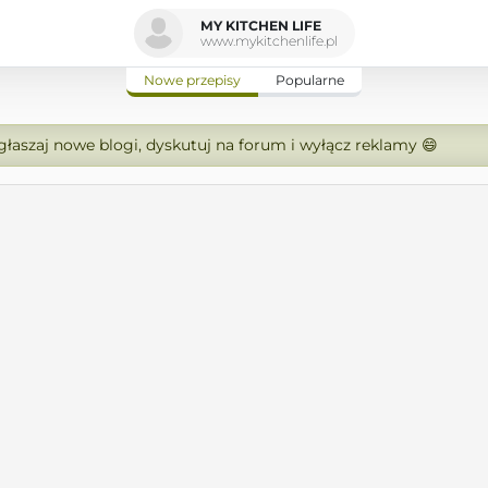
MY KITCHEN LIFE
www.mykitchenlife.pl
Nowe przepisy
Popularne
zgłaszaj nowe blogi, dyskutuj na forum i wyłącz reklamy 😄