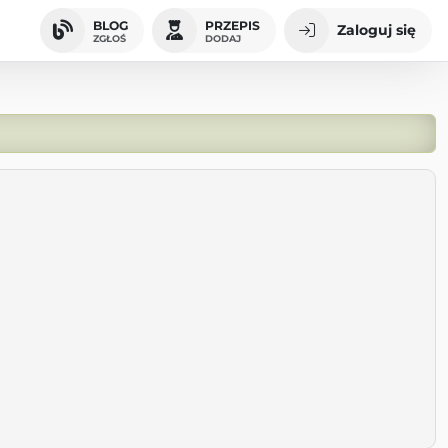
BLOG
PRZEPIS
Zaloguj się
ZGŁOŚ
DODAJ