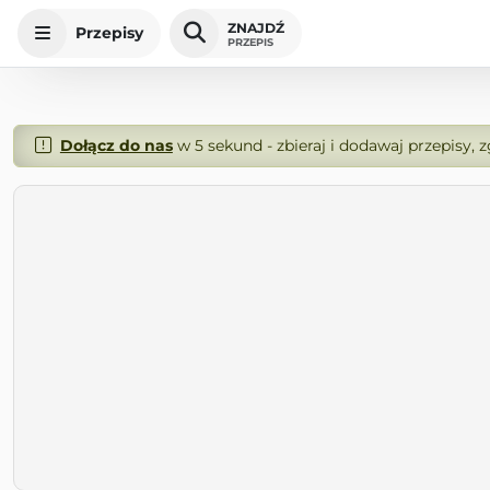
ZNAJDŹ
Przepisy
PRZEPIS
Dołącz do nas
w 5 sekund - zbieraj i dodawaj przepisy, 