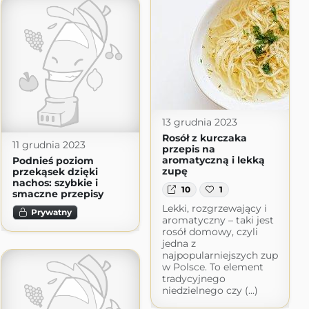
13 grudnia 2023
Rosół z kurczaka
11 grudnia 2023
przepis na
aromatyczną i lekką
Podnieś poziom
zupę
przekąsek dzięki
nachos: szybkie i
10
1
smaczne przepisy
Lekki, rozgrzewający i
Prywatny
aromatyczny – taki jest
rosół domowy, czyli
jedna z
najpopularniejszych zup
w Polsce. To element
tradycyjnego
niedzielnego czy (...)