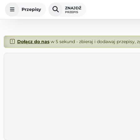
ZNAJDŹ
Przepisy
PRZEPIS
Dołącz do nas
w 5 sekund - zbieraj i dodawaj przepisy, 