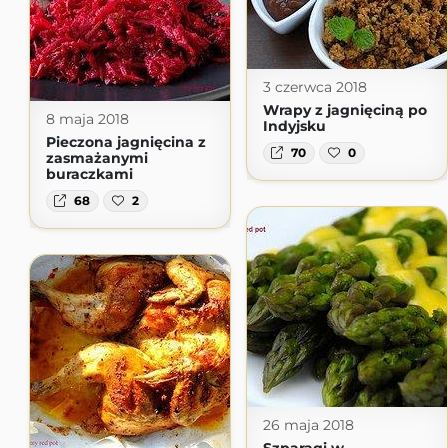
3 czerwca 2018
Wrapy z jagnięciną po
8 maja 2018
Indyjsku
Pieczona jagnięcina z
70
0
zasmażanymi
buraczkami
68
2
26 maja 2018