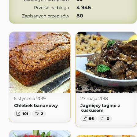
4 946
Przejść na bloga
80
Zapisanych przepisów
5 stycznia 2019
27 maja 2018
Chlebek bananowy
Jagnięcy tagine z
kuskusem
101
2
96
0