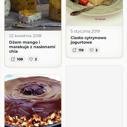
5 stycznia 2019
22 kwietnia 2018
Ciasto cytrynowo
Dżem mango i
jogurtowe
marakuja z nasionami
119
2
chia
108
2