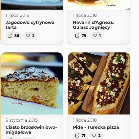
1 lipca 2018
1 lipca 2018
Jagodowo cytrynowa
Navarin d'Agneau
tarta
Gulasz Jagnięcy
86
2
79
1
5 stycznia 2019
1 lipca 2018
Ciasto brzoskwiniowo-
Pide - Turecka pizza
migdałowe
71
2