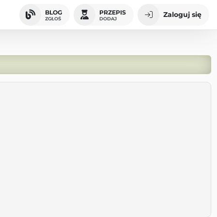
BLOG
PRZEPIS
Zaloguj się
ZGŁOŚ
DODAJ