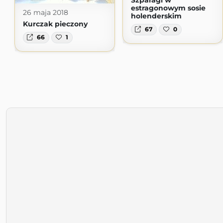
Szparagi w
estragonowym sosie
26 maja 2018
holenderskim
Kurczak pieczony
67
0
66
1