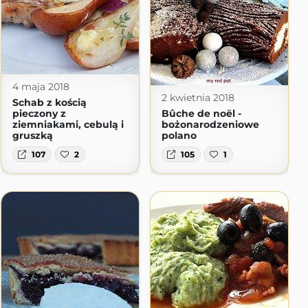
4 maja 2018
2 kwietnia 2018
Schab z kością
pieczony z
Bûche de noël -
ziemniakami, cebulą i
bożonarodzeniowe
gruszką
polano
107
2
105
1