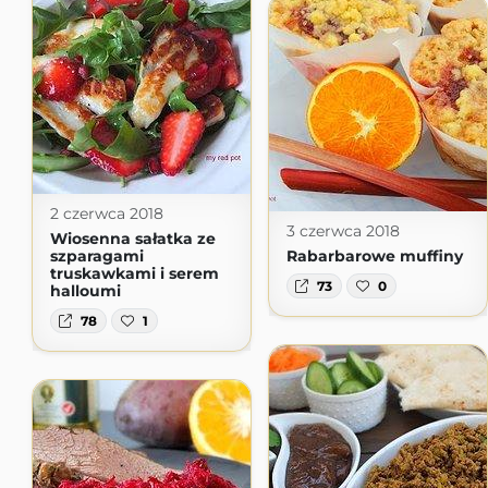
2 czerwca 2018
3 czerwca 2018
Wiosenna sałatka ze
szparagami
Rabarbarowe muffiny
truskawkami i serem
73
0
halloumi
78
1