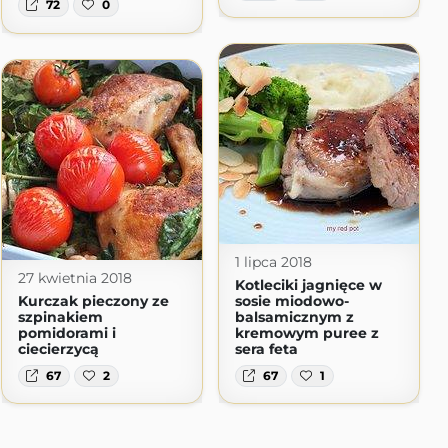
72
0
1 lipca 2018
27 kwietnia 2018
Kotleciki jagnięce w
Kurczak pieczony ze
sosie miodowo-
szpinakiem
balsamicznym z
pomidorami i
kremowym puree z
ciecierzycą
sera feta
67
2
67
1