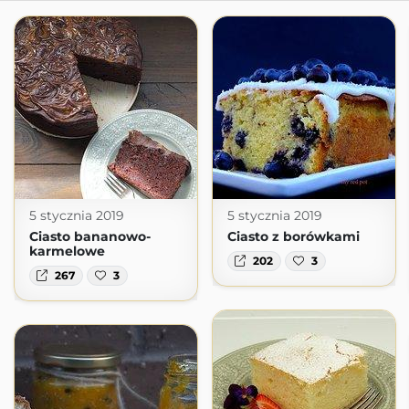
5 stycznia 2019
5 stycznia 2019
Ciasto bananowo-
Ciasto z borówkami
karmelowe
202
3
267
3