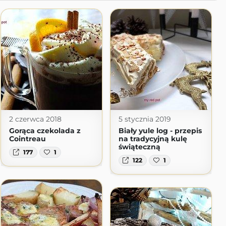
2 czerwca 2018
5 stycznia 2019
Gorąca czekolada z
Biały yule log - przepis
Cointreau
na tradycyjną kulę
świąteczną
177
1
122
1