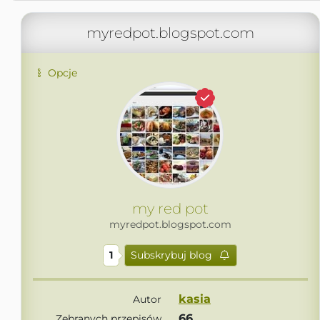
myredpot.blogspot.com
Opcje
my red pot
myredpot.blogspot.com
1
Subskrybuj blog
kasia
Autor
66
Zebranych przepisów