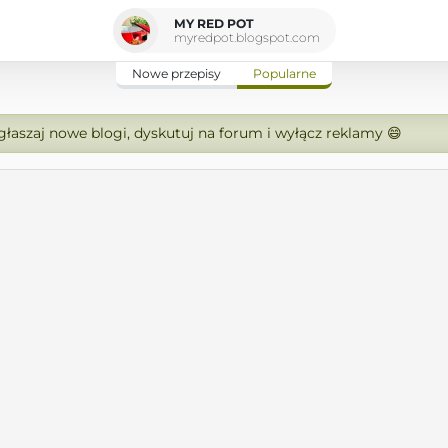
MY RED POT
myredpot.blogspot.com
Nowe przepisy
Popularne
zgłaszaj nowe blogi, dyskutuj na forum i wyłącz reklamy 😄