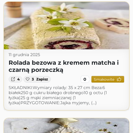
11 grudnia 2025
Rolada bezowa z kremem matcha i
czarną porzeczką
0
4
3
Zapisz
Smakowite
SKŁADNIKI:Wymiary rolady: 35 x 27 cm Beza:6
białek250 g cukru białego drobnego10 g octu (1
łyżka)25 g mąki ziemniaczanej (1
łyżka)PRZYGOTOWANIE:Jajka myjemy, (...)