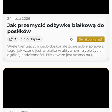
24 lipca 2026
Jak przemycić odżywkę białkową do
posiłków
0
3
0
Zapisz
Smakowite
Wiele trenujących osób doskonale zdaje sobie sprawę z
tego, jak ważne jest w białko w aktywnym trybie życia i
ogólnej codzienności. Nie zawsze jest szansa na (...)