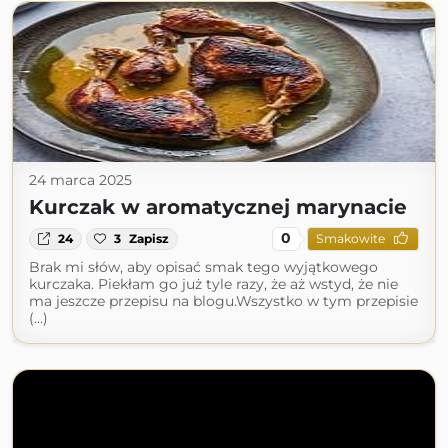
24 marca 2025
Kurczak w aromatycznej marynacie
0
24
3
Zapisz
Smakowite
Brak mi słów, aby opisać smak tego wyjątkowego
kurczaka. Piekłam go już tyle razy, że aż wstyd, że nie
ma jeszcze przepisu na blogu.Wszystko w tym przepisie
(...)