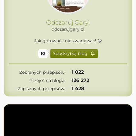
Odczaruj Gary!
odczarujgary.pl
Jak gotować i nie zwariować! 😀
10
Subskrybuj blog
1 022
Zebranych przepisów
126 272
Przejść na bloga
1 428
Zapisanych przepisów