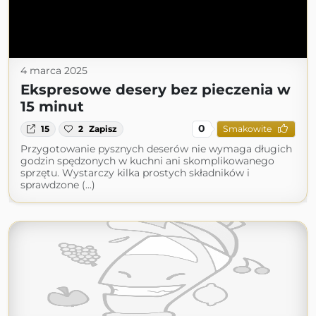
4 marca 2025
Ekspresowe desery bez pieczenia w
15 minut
0
15
2
Zapisz
Smakowite
Przygotowanie pysznych deserów nie wymaga długich
godzin spędzonych w kuchni ani skomplikowanego
sprzętu. Wystarczy kilka prostych składników i
sprawdzone (...)