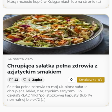
którą możecie kupić w Księgarniach lub na stronie (...)
24 marca 2025
Chrupiąca sałatka pełna zdrowia z
azjatyckim smakiem
0
23
4
Zapisz
Smakowite
Sałatka pełna zdrowia to mój ulubiona sałatka –
chrupiąca, lekka, z azjatyckim sznytem. Do
dzieła!SKŁADNIKI:*pół stożkowej kapusty (lub 1/4
normalnej białek*2 (...)