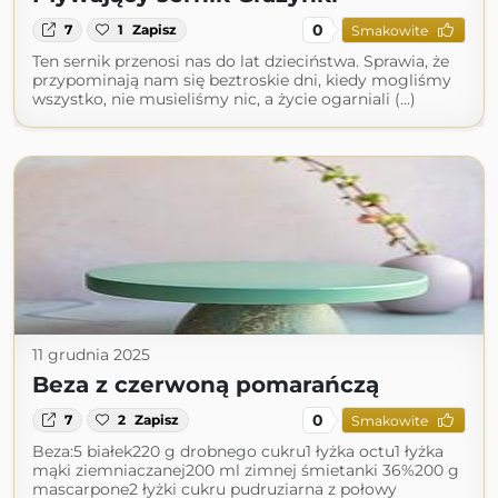
0
7
1
Zapisz
Smakowite
Ten sernik przenosi nas do lat dzieciństwa. Sprawia, że
przypominają nam się beztroskie dni, kiedy mogliśmy
wszystko, nie musieliśmy nic, a życie ogarniali (...)
11 grudnia 2025
Beza z czerwoną pomarańczą
0
7
2
Zapisz
Smakowite
Beza:5 białek220 g drobnego cukru1 łyżka octu1 łyżka
mąki ziemniaczanej200 ml zimnej śmietanki 36%200 g
mascarpone2 łyżki cukru pudruziarna z połowy