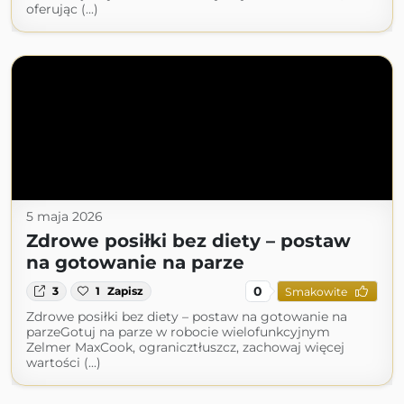
oferując (...)
5 maja 2026
Zdrowe posiłki bez diety – postaw
na gotowanie na parze
0
3
1
Zapisz
Smakowite
Zdrowe posiłki bez diety – postaw na gotowanie na
parzeGotuj na parze w robocie wielofunkcyjnym
Zelmer MaxCook, ogranicztłuszcz, zachowaj więcej
wartości (...)