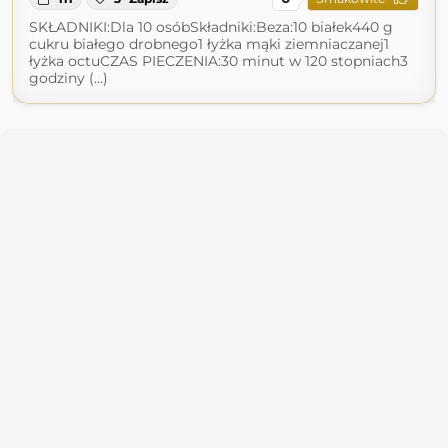
SKŁADNIKI:Dla 10 osóbSkładniki:Beza:10 białek440 g
cukru białego drobnego1 łyżka mąki ziemniaczanej1
łyżka octuCZAS PIECZENIA:30 minut w 120 stopniach3
godziny (...)