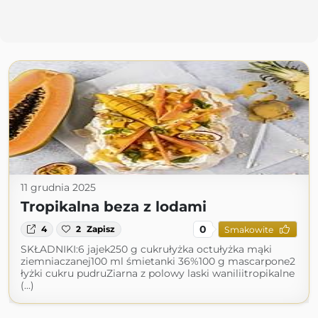
11 grudnia 2025
Tropikalna beza z lodami
0
4
2
Zapisz
Smakowite
SKŁADNIKI:6 jajek250 g cukrułyżka octułyżka mąki
ziemniaczanej100 ml śmietanki 36%100 g mascarpone2
łyżki cukru pudruZiarna z polowy laski waniliitropikalne
(...)