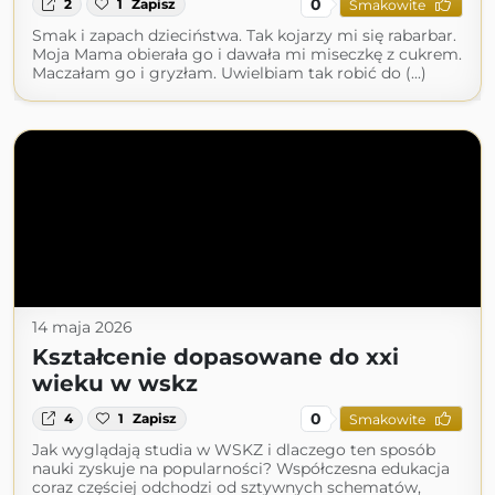
0
2
1
Zapisz
Smakowite
Smak i zapach dzieciństwa. Tak kojarzy mi się rabarbar.
Moja Mama obierała go i dawała mi miseczkę z cukrem.
Maczałam go i gryzłam. Uwielbiam tak robić do (...)
14 maja 2026
Kształcenie dopasowane do xxi
wieku w wskz
0
4
1
Zapisz
Smakowite
Jak wyglądają studia w WSKZ i dlaczego ten sposób
nauki zyskuje na popularności? Współczesna edukacja
coraz częściej odchodzi od sztywnych schematów,