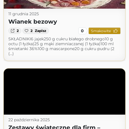
11 grudnia 2025
Wianek bezowy
0
2
2
Zapisz
Smakowite
SKŁADNIKI6 jajek250 g cukru białego drobnego10 g
octu (1 łyżka)25 g mąki ziemniaczanej (1 łyżka)100 ml
śmietanki 36%100 g mascarpone20 g cukru pudru (2
(...)
22 października 2025
Zestawy świąteczne dla firm –