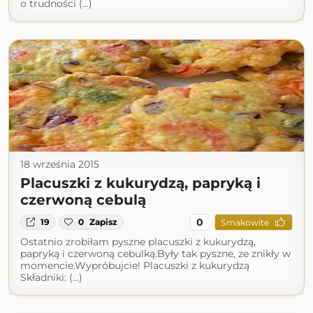
o trudności (...)
18 września 2015
Placuszki z kukurydzą, papryką i
czerwoną cebulą
0
19
0
Zapisz
Smakowite
Ostatnio zrobiłam pyszne placuszki z kukurydzą,
papryką i czerwoną cebulką.Były tak pyszne, ze znikły w
momencie.Wypróbujcie! Placuszki z kukurydzą
Składniki: (...)