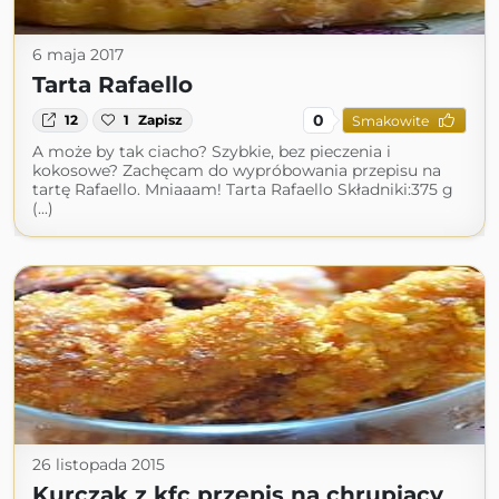
6 maja 2017
Tarta Rafaello
0
12
1
Zapisz
Smakowite
A może by tak ciacho? Szybkie, bez pieczenia i
kokosowe? Zachęcam do wypróbowania przepisu na
tartę Rafaello. Mniaaam! Tarta Rafaello Składniki:375 g
(...)
26 listopada 2015
Kurczak z kfc przepis na chrupiący