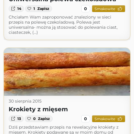
0
14
1
Zapisz
Smakowite
Chciałam Wam zaproponować znaleziony w sieci
przepis na polewę czekoladową. Polewa jest
uniwersalna- można ją stosować do polewania ciast,
ciasteczek, (...)
30 sierpnia 2015
Krokiety z mięsem
0
13
0
Zapisz
Smakowite
Dziś przedstawiam przepis na rewelacyjne krokiety z
mięsem. Krokiety podawane są w moim domu od