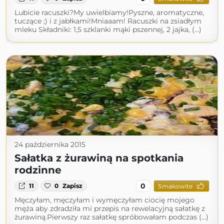
Lubicie racuszki?My uwielbiamy!Pyszne, aromatyczne,
tuczące ;) i z jabłkami!Mniaaam! Racuszki na zsiadłym
mleku Składniki: 1,5 szklanki mąki pszennej, 2 jajka, (...)
24 października 2015
Sałatka z żurawiną na spotkania
rodzinne
0
11
0
Zapisz
Smakowite
Męczyłam, męczyłam i wymęczyłam ciocię mojego
męża aby zdradziła mi przepis na rewelacyjną sałatkę z
żurawiną.Pierwszy raz sałatkę spróbowałam podczas (...)