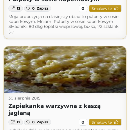
0
12
0
Zapisz
Smakowite
Moja propozycja na dzisiejszy obiad to pulpety w sosie
koperkowym. Mniam! Pulpety w sosie koperkowym
Składniki: 80 dkg łopatki wieprzowej, bułka, 1/2 szklanki
(...)
30 sierpnia 2015
Zapiekanka warzywna z kaszą
jaglaną
0
12
0
Zapisz
Smakowite