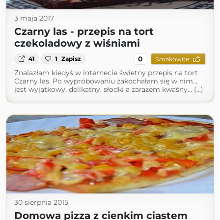
3 maja 2017
Czarny las - przepis na tort
czekoladowy z wiśniami
0
41
1
Zapisz
Smakowite
Znalazłam kiedyś w internecie świetny przepis na tort
Czarny las. Po wypróbowaniu zakochałam się w nim...
jest wyjątkowy, delikatny, słodki a zarazem kwaśny... (...)
30 sierpnia 2015
Domowa pizza z cienkim ciastem