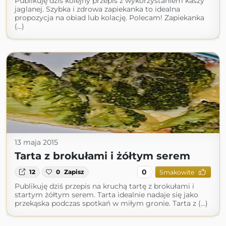
Publikuję dziś kolejny przepis z wykorzystaniem kaszy
jaglanej. Szybka i zdrowa zapiekanka to idealna
propozycja na obiad lub kolację. Polecam! Zapiekanka
(...)
13 maja 2015
Tarta z brokułami i żółtym serem
0
12
0
Zapisz
Smakowite
Publikuję dziś przepis na kruchą tartę z brokułami i
startym żółtym serem. Tarta idealnie nadaje się jako
przekąska podczas spotkań w miłym gronie. Tarta z (...)