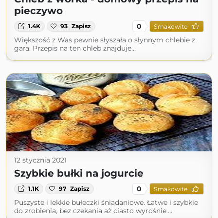
pieczywo
0
1.4K
93
Zapisz
Smakowite
Większość z Was pewnie słyszała o słynnym chlebie z
gara. Przepis na ten chleb znajduje…
12 stycznia 2021
Szybkie bułki na jogurcie
0
1.1K
97
Zapisz
Smakowite
Puszyste i lekkie bułeczki śniadaniowe. Łatwe i szybkie
do zrobienia, bez czekania aż ciasto wyrośnie.…