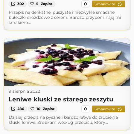
0
302
5
Zapisz
Smakowite
Przepis na delikatne, puszyste i niezwykle smaczne
bułeczki drożdżowe z serem. Bardzo przypominają mi
smakiem…
9 sierpnia 2022
Leniwe kluski ze starego zeszytu
0
286
10
Zapisz
Smakowite
Dzisiaj przepis na pyszne i bardzo łatwe do zrobienia
kluski leniwe. Zrobiłam według przepisu, który…