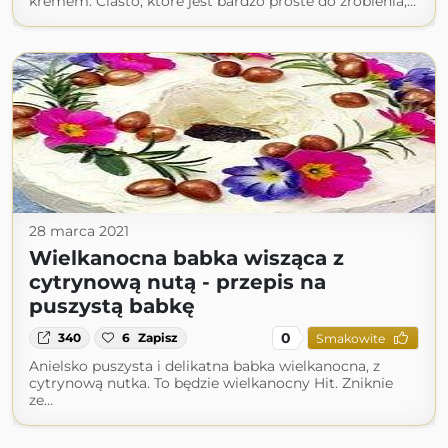
kremem. Ciasto, które jest bardzo proste do zrobienia,…
28 marca 2021
Wielkanocna babka wisząca z
cytrynową nutą - przepis na
puszystą babkę
0
340
6
Zapisz
Smakowite
Anielsko puszysta i delikatna babka wielkanocna, z
cytrynową nutka. To będzie wielkanocny Hit. Zniknie
ze…