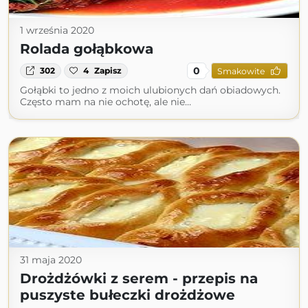
1 września 2020
Rolada gołąbkowa
0
302
4
Zapisz
Smakowite
Gołąbki to jedno z moich ulubionych dań obiadowych.
Często mam na nie ochotę, ale nie…
31 maja 2020
Drożdżówki z serem - przepis na
puszyste bułeczki drożdżowe