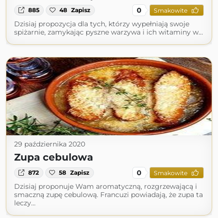
0
885
48
Zapisz
Smakowite
Dzisiaj propozycja dla tych, którzy wypełniają swoje
spiżarnie, zamykając pyszne warzywa i ich witaminy w…
29 października 2020
Zupa cebulowa
0
872
58
Zapisz
Smakowite
Dzisiaj proponuje Wam aromatyczną, rozgrzewającą i
smaczną zupę cebulową. Francuzi powiadają, że zupa ta
leczy…