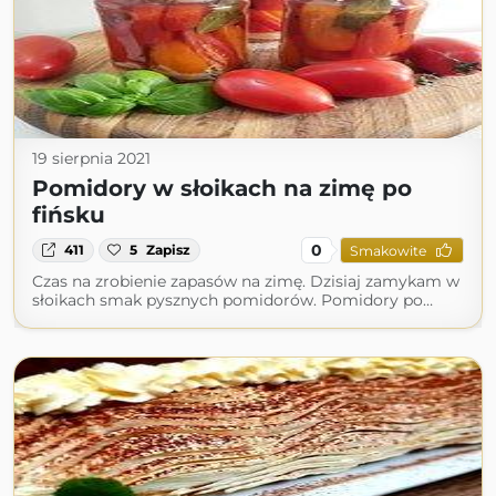
19 sierpnia 2021
Pomidory w słoikach na zimę po
fińsku
0
411
5
Zapisz
Smakowite
Czas na zrobienie zapasów na zimę. Dzisiaj zamykam w
słoikach smak pysznych pomidorów. Pomidory po…