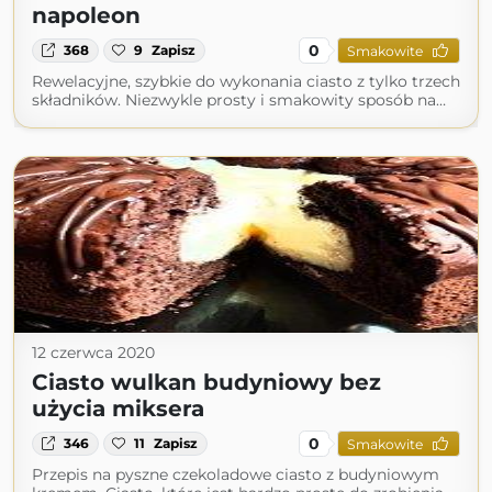
napoleon
0
368
9
Zapisz
Smakowite
Rewelacyjne, szybkie do wykonania ciasto z tylko trzech
składników. Niezwykle prosty i smakowity sposób na…
12 czerwca 2020
Ciasto wulkan budyniowy bez
użycia miksera
0
346
11
Zapisz
Smakowite
Przepis na pyszne czekoladowe ciasto z budyniowym