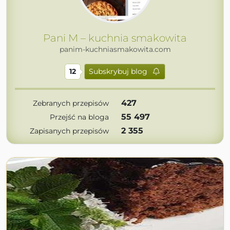
Pani M – kuchnia smakowita
panim-kuchniasmakowita.com
12
Subskrybuj blog
427
Zebranych przepisów
55 497
Przejść na bloga
2 355
Zapisanych przepisów