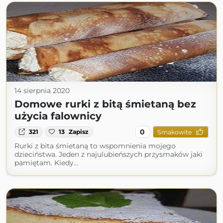
14 sierpnia 2020
Domowe rurki z bitą śmietaną bez
użycia falownicy
0
321
13
Zapisz
Smakowite
Rurki z bita śmietaną to wspomnienia mojego
dzieciństwa. Jeden z najulubieńszych przysmaków jaki
pamiętam. Kiedy…