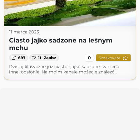
11 marca 2023
Ciasto jajko sadzone na leśnym
mchu
0
697
11
Zapisz
Smakowite
Dzisiaj klasyczne juz ciasto “jajko sadzone” w nieco
innej odsłonie. Na moim kanale możecie znaleźć…