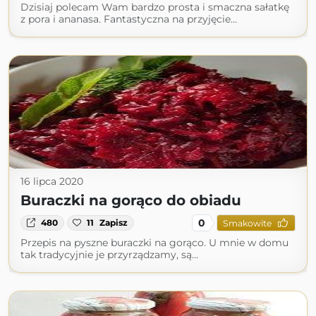
Dzisiaj polecam Wam bardzo prosta i smaczna sałatkę
z pora i ananasa. Fantastyczna na przyjęcie…
16 lipca 2020
Buraczki na gorąco do obiadu
0
480
11
Zapisz
Smakowite
Przepis na pyszne buraczki na gorąco. U mnie w domu
tak tradycyjnie je przyrządzamy, są…