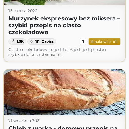
16 marca 2020
Murzynek ekspresowy bez miksera –
szybki przepis na ciasto
czekoladowe
1
1.5K
111
Zapisz
Smakowite
Ciasto czekoladowe to jest to! A jeśli jest proste i
szybkie do do zrobienia to…
21 września 2021
Chleb z worka - domowy przepis na