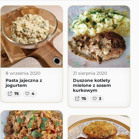
8 września 2020
21 sierpnia 2020
Pasta jajeczna z
Duszone kotlety
jogurtem
mielone z sosem
kurkowym
75
4
75
3