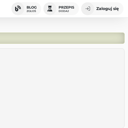
BLOG
PRZEPIS
Zaloguj się
ZGŁOŚ
DODAJ