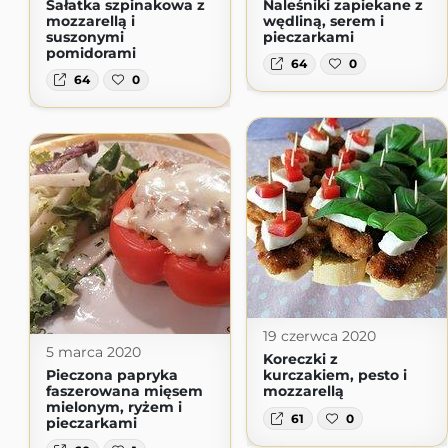
Sałatka szpinakowa z
Naleśniki zapiekane z
mozzarellą i
wędliną, serem i
suszonymi
pieczarkami
pomidorami
64
0
64
0
19 czerwca 2020
5 marca 2020
Koreczki z
Pieczona papryka
kurczakiem, pesto i
faszerowana mięsem
mozzarellą
mielonym, ryżem i
61
0
pieczarkami