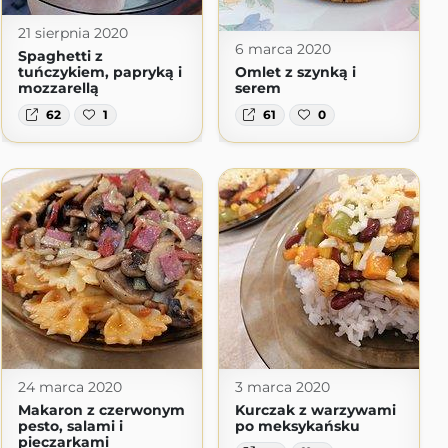
21 sierpnia 2020
6 marca 2020
Spaghetti z
tuńczykiem, papryką i
Omlet z szynką i
mozzarellą
serem
62
1
61
0
24 marca 2020
3 marca 2020
Makaron z czerwonym
Kurczak z warzywami
pesto, salami i
po meksykańsku
pieczarkami