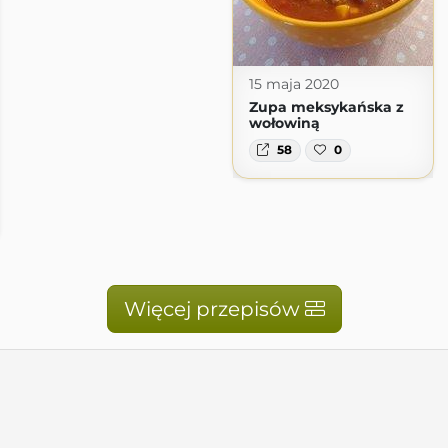
15 maja 2020
Zupa meksykańska z
wołowiną
58
0
Więcej przepisów