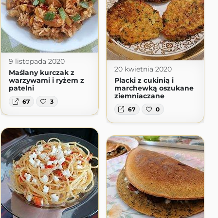
9 listopada 2020
20 kwietnia 2020
Maślany kurczak z
warzywami i ryżem z
Placki z cukinią i
patelni
marchewką oszukane
ziemniaczane
67
3
67
0