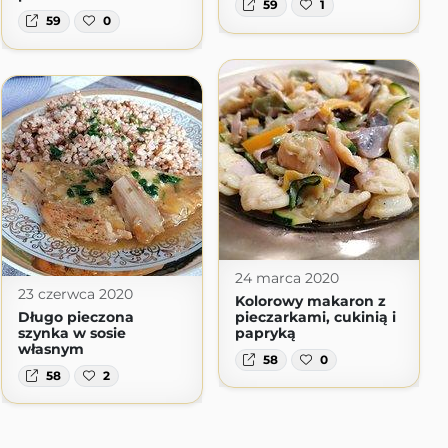
59
1
59
0
24 marca 2020
23 czerwca 2020
Kolorowy makaron z
Długo pieczona
pieczarkami, cukinią i
szynka w sosie
papryką
własnym
58
0
58
2