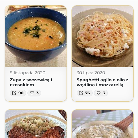
9 listopada 2020
30 lipca 2020
Zupa z soczewicą i
Spaghetti aglio e olio z
czosnkiem
wędliną i mozzarellą
90
3
76
3