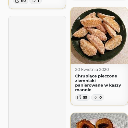
60
1
20 kwietnia 2020
Chrupiące pieczone
ziemniaki
panierowane w kaszy
mannie
59
0