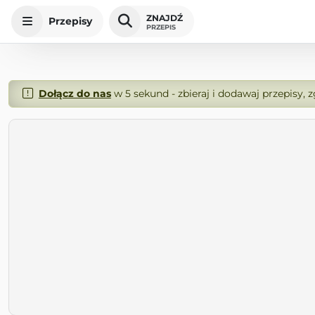
ZNAJDŹ
Przepisy
PRZEPIS
Dołącz do nas
w 5 sekund - zbieraj i dodawaj przepisy, 