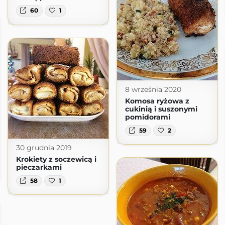
60
1
8 września 2020
Komosa ryżowa z
cukinią i suszonymi
pomidorami
59
2
30 grudnia 2019
Krokiety z soczewicą i
pieczarkami
58
1