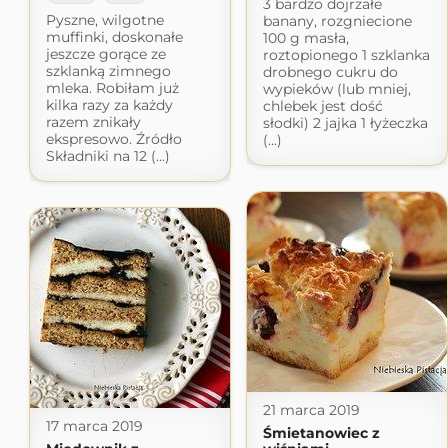
3 bardzo dojrzałe
Pyszne, wilgotne
banany, rozgniecione
muffinki, doskonałe
100 g masła,
jeszcze gorące ze
roztopionego 1 szklanka
szklanką zimnego
drobnego cukru do
mleka. Robiłam już
wypieków (lub mniej,
kilka razy za każdy
chlebek jest dość
razem znikały
słodki) 2 jajka 1 łyżeczka
ekspresowo. Źródło
(...)
Składniki na 12 (...)
21 marca 2019
17 marca 2019
Śmietanowiec z