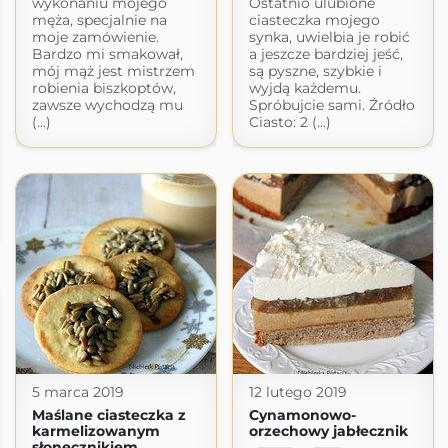
wykonaniu mojego
Ostatnio ulubione
męża, specjalnie na
ciasteczka mojego
moje zamówienie.
synka, uwielbia je robić
Bardzo mi smakował,
a jeszcze bardziej jeść,
mój mąż jest mistrzem
są pyszne, szybkie i
robienia biszkoptów,
wyjdą każdemu.
zawsze wychodzą mu
Spróbujcie sami. Źródło
(...)
Ciasto: 2 (...)
5 marca 2019
12 lutego 2019
Maślane ciasteczka z
Cynamonowo-
karmelizowanym
orzechowy jabłecznik
słonecznikiem