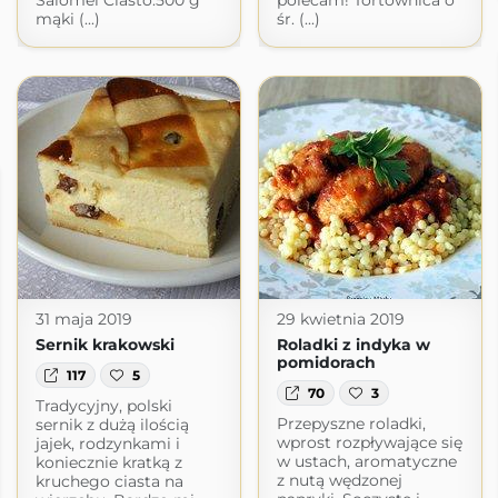
Salomei Ciasto:500 g
polecam! Tortownica o
mąki (...)
śr. (...)
31 maja 2019
29 kwietnia 2019
Sernik krakowski
Roladki z indyka w
pomidorach
117
5
70
3
Tradycyjny, polski
Przepyszne roladki,
sernik z dużą ilością
wprost rozpływające się
jajek, rodzynkami i
w ustach, aromatyczne
koniecznie kratką z
z nutą wędzonej
kruchego ciasta na