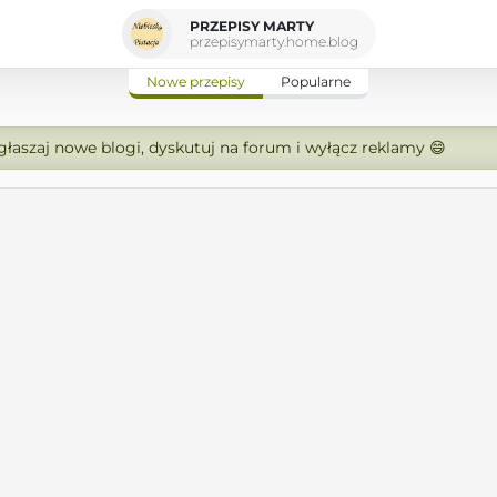
PRZEPISY MARTY
przepisymarty.home.blog
Nowe przepisy
Popularne
zgłaszaj nowe blogi, dyskutuj na forum i wyłącz reklamy 😄