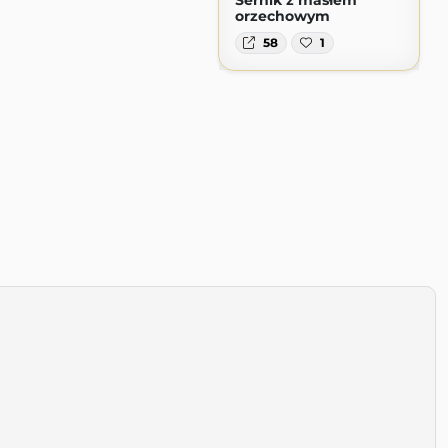
orzechowym
58
1