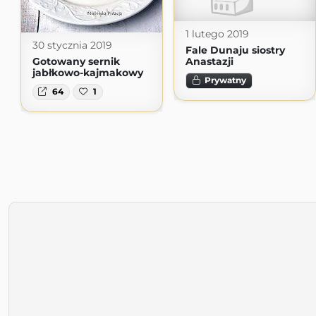
1 lutego 2019
30 stycznia 2019
Fale Dunaju siostry
Gotowany sernik
Anastazji
jabłkowo-kajmakowy
Prywatny
64
1