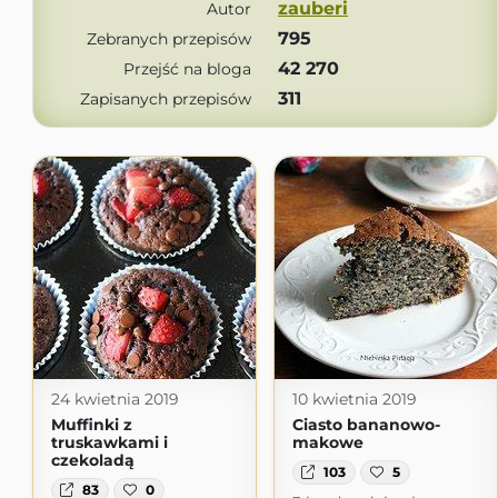
zauberi
Autor
795
Zebranych przepisów
42 270
Przejść na bloga
311
Zapisanych przepisów
24 kwietnia 2019
10 kwietnia 2019
Muffinki z
Ciasto bananowo-
truskawkami i
makowe
czekoladą
103
5
83
0