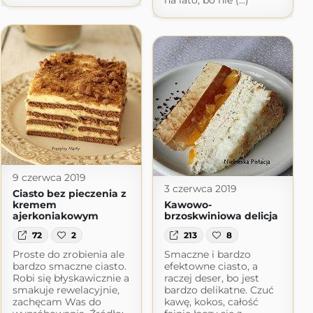
na lato, bo nie (...)
9 czerwca 2019
3 czerwca 2019
Ciasto bez pieczenia z
kremem
Kawowo-
ajerkoniakowym
brzoskwiniowa delicja
72
2
213
8
Proste do zrobienia ale
Smaczne i bardzo
bardzo smaczne ciasto.
efektowne ciasto, a
Robi się błyskawicznie a
raczej deser, bo jest
smakuje rewelacyjnie,
bardzo delikatne. Czuć
zachęcam Was do
kawę, kokos, całość