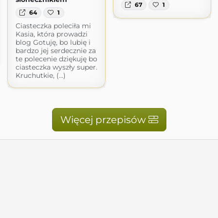
67
1
64
1
Ciasteczka poleciła mi
Kasia, która prowadzi
blog Gotuję, bo lubię i
bardzo jej serdecznie za
te polecenie dziękuję bo
ciasteczka wyszły super.
Kruchutkie, (...)
Więcej przepisów