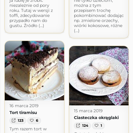
ja lubię je zrobić
nie tylko dzieciom,
niezależnie od pory
można z tym
roku. Tutaj w wersji z
przepisem trochę
toffi, zdecydowanie
pokombinować dodając
przypadło nam do
np. zmielone orzechy,
gustu. Źródło (...)
wiórki kokosowe, różne
(...)
16 marca 2019
15 marca 2019
Tort tiramisu
Ciasteczka okrąglaki
123
6
124
1
Tym razem tort w