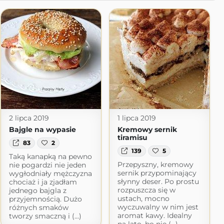
2 lipca 2019
1 lipca 2019
Bajgle na wypasie
Kremowy sernik
tiramisu
83
2
139
5
Taką kanapką na pewno
Przepyszny, kremowy
nie pogardzi nie jeden
sernik przypominający
wygłodniały mężczyzna
słynny deser. Po prostu
chociaż i ja zjadłam
rozpuszcza się w
jednego bajgla z
ustach, mocno
przyjemnością. Dużo
wyczuwalny w nim jest
różnych smaków
aromat kawy. Idealny
tworzy smaczną i (...)