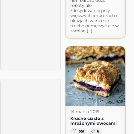
nim bardzo dużo
roboty ale
zdecydowanie przy
większych imprezach i
okazjach warto się
trochę pomęczyć ale w
zamian (...)
14 marca 2019
Kruche ciasto z
mrożonymi owocami
551
6