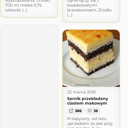
wypróbowania. Źródło:
fajnie łączy się z
700 ml mleka 0,75
kwaskowatymi
szklanki (...)
brzoskwiniami. Źródło
(...)
22 marca 2019
Sernik przekładany
ciastem makowym
586
36
Przepyszny, od razu
uprzedzam że jest przy