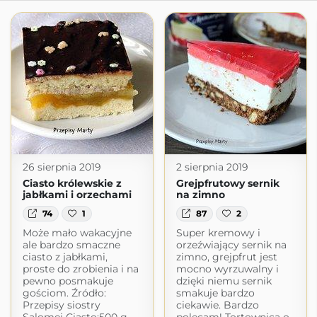
26 sierpnia 2019
2 sierpnia 2019
Ciasto królewskie z
Grejpfrutowy sernik
jabłkami i orzechami
na zimno
74
1
87
2
Może mało wakacyjne
Super kremowy i
ale bardzo smaczne
orzeźwiający sernik na
ciasto z jabłkami,
zimno, grejpfrut jest
proste do zrobienia i na
mocno wyrzuwalny i
pewno posmakuje
dzięki niemu sernik
gościom. Źródło:
smakuje bardzo
Przepisy siostry
ciekawie. Bardzo