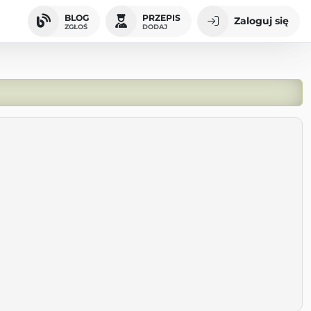
BLOG
PRZEPIS
Zaloguj się
ZGŁOŚ
DODAJ