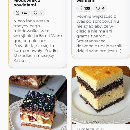
Miodownik z
wiśniami
powidłami
135
4
134
5
Pewnie większość z
Nieco inna wersja
Was po spróbowaniu
tradycyjnego
nie zgadłaby, że w
miodownika, w tej
cieście nie ma ani
wersji nie jadłam i Wam
grama twarogu.
gorąco polecam.
Śmietanowiec
Powidła fajnie się tu
doskonale udaje sernik,
komponowały. Źródło:
dzięki wiśniom jest (...)
12 słodkich miesięcy
Kasia (...)
13 marca 2019