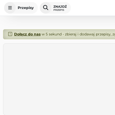
ZNAJDŹ
Przepisy
PRZEPIS
Dołącz do nas
w 5 sekund - zbieraj i dodawaj przepisy, 