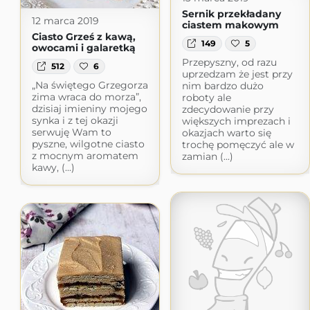
Sernik przekładany
12 marca 2019
ciastem makowym
Ciasto Grześ z kawą,
149
5
owocami i galaretką
Przepyszny, od razu
512
6
uprzedzam że jest przy
„Na świętego Grzegorza
nim bardzo dużo
zima wraca do morza”,
roboty ale
dzisiaj imieniny mojego
zdecydowanie przy
synka i z tej okazji
większych imprezach i
serwuję Wam to
okazjach warto się
pyszne, wilgotne ciasto
trochę pomęczyć ale w
z mocnym aromatem
zamian (...)
kawy, (...)