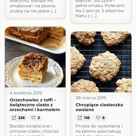
papryki. Soczyste i
wierzchu. Bardzo mi
pełne smaku. Polecam!
smakował i na pewno
Na 2 porcje: 5 plastrów
zrobię na nie jedne (...)
filetu z (...)
4 kwietnia 2019
28 marca 2019
Orzechowiec z toffi –
świąteczne ciasto z
Chrupiące ciasteczka
orzechami i karmelem
owsiane
226
2
118
6
Bardzo świąteczne i
Proste do wykonania i
zimowe ciasto, chociaż
na pewno posmakują