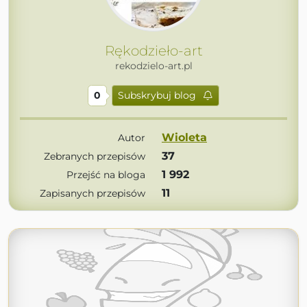
Rękodzieło-art
rekodzielo-art.pl
0
Subskrybuj blog
Wioleta
Autor
37
Zebranych przepisów
1 992
Przejść na bloga
11
Zapisanych przepisów