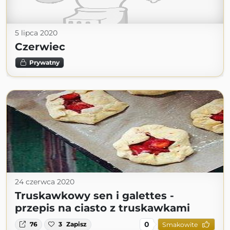
5 lipca 2020
Czerwiec
Prywatny
24 czerwca 2020
Truskawkowy sen i galettes -
przepis na ciasto z truskawkami
0
76
3
Zapisz
Smakowite