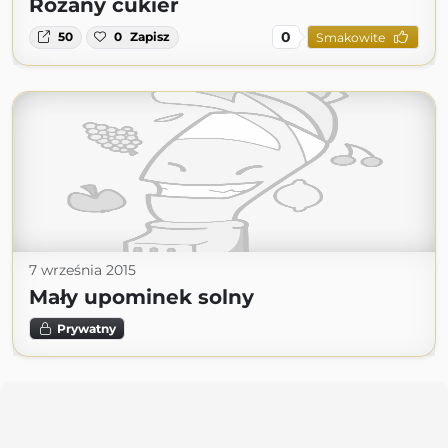
Różany cukier
0
50
0
Zapisz
Smakowite
7 września 2015
Mały upominek solny
Prywatny