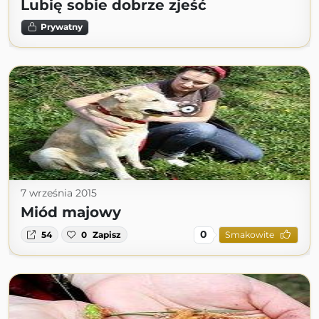
Lubię sobie dobrze zjeść
Prywatny
7 września 2015
Miód majowy
0
54
0
Zapisz
Smakowite