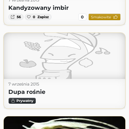
7 września 2015
Kandyzowany imbir
0
56
0
Zapisz
Smakowite
7 września 2015
Dupa rośnie
Prywatny