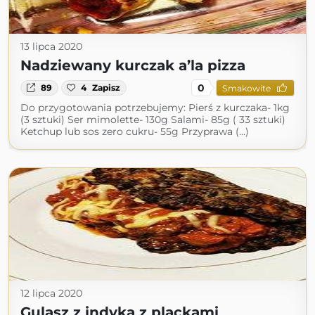
13 lipca 2020
Nadziewany kurczak a’la pizza
0
89
4
Zapisz
Smakowite
Do przygotowania potrzebujemy: Pierś z kurczaka- 1kg
(3 sztuki) Ser mimolette- 130g Salami- 85g ( 33 sztuki)
Ketchup lub sos zero cukru- 55g Przyprawa (...)
12 lipca 2020
Gulasz z indyka z plackami