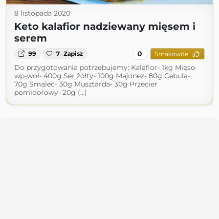
8 listopada 2020
Keto kalafior nadziewany mięsem i
serem
0
99
7
Zapisz
Smakowite
Do przygotowania potrzebujemy: Kalafior- 1kg Mięso
wp-woł- 400g Ser żółty- 100g Majonez- 80g Cebula-
70g Smalec- 30g Musztarda- 30g Przecier
pomidorowy- 20g (...)