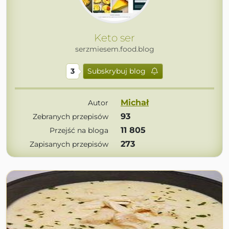
Keto ser
serzmiesem.food.blog
3
Subskrybuj blog
Michał
Autor
93
Zebranych przepisów
11 805
Przejść na bloga
273
Zapisanych przepisów