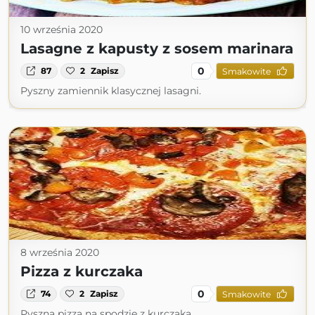
10 września 2020
Lasagne z kapusty z sosem marinara
0
87
2
Zapisz
Smakowite
Pyszny zamiennik klasycznej lasagni.
8 września 2020
Pizza z kurczaka
0
74
2
Zapisz
Smakowite
Pyszna pizza na spodzie z kurczaka