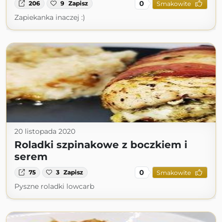
0
206
9
Zapisz
Smakowite
Zapiekanka inaczej :)
20 listopada 2020
Roladki szpinakowe z boczkiem i
serem
0
75
3
Zapisz
Smakowite
Pyszne roladki lowcarb