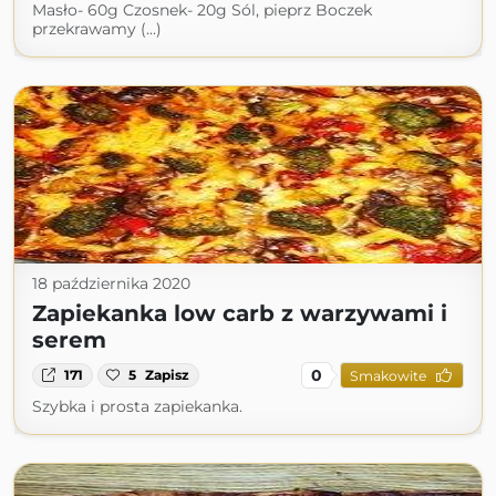
Masło- 60g Czosnek- 20g Sól, pieprz Boczek
przekrawamy (...)
18 października 2020
Zapiekanka low carb z warzywami i
serem
0
171
5
Zapisz
Smakowite
Szybka i prosta zapiekanka.