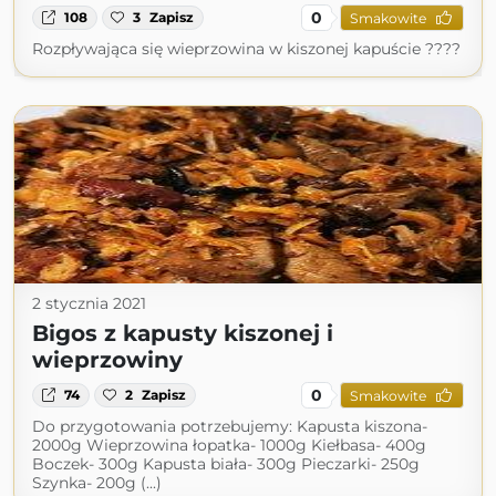
0
108
3
Zapisz
Smakowite
Rozpływająca się wieprzowina w kiszonej kapuście ????
2 stycznia 2021
Bigos z kapusty kiszonej i
wieprzowiny
0
74
2
Zapisz
Smakowite
Do przygotowania potrzebujemy: Kapusta kiszona-
2000g Wieprzowina łopatka- 1000g Kiełbasa- 400g
Boczek- 300g Kapusta biała- 300g Pieczarki- 250g
Szynka- 200g (...)