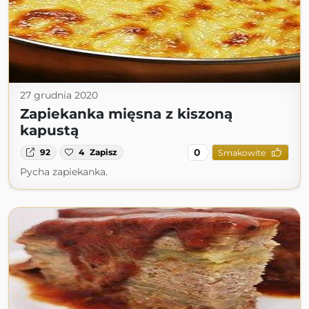
27 grudnia 2020
Zapiekanka mięsna z kiszoną
kapustą
0
92
4
Zapisz
Smakowite
Pycha zapiekanka.