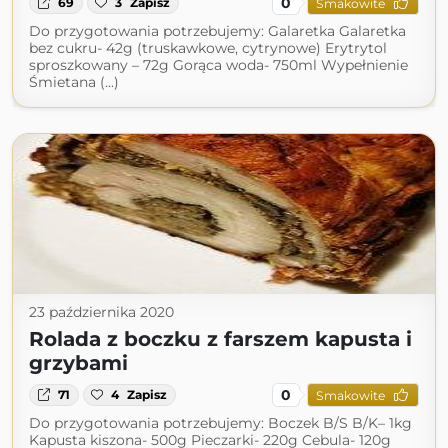
0
69
3
Zapisz
Smakowite
Do przygotowania potrzebujemy: Galaretka Galaretka
bez cukru- 42g (truskawkowe, cytrynowe) Erytrytol
sproszkowany – 72g Gorąca woda- 750ml Wypełnienie
Śmietana (...)
23 października 2020
Rolada z boczku z farszem kapusta i
grzybami
0
71
4
Zapisz
Smakowite
Do przygotowania potrzebujemy: Boczek B/S B/K– 1kg
Kapusta kiszona- 500g Pieczarki- 220g Cebula- 120g