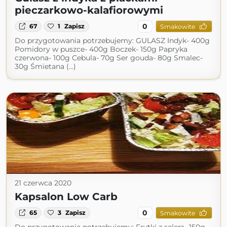
pieczarkowo-kalafiorowymi
0
67
1
Zapisz
Smakowite
Do przygotowania potrzebujemy: GULASZ Indyk- 400g
Pomidory w puszce- 400g Boczek- 150g Papryka
czerwona- 100g Cebula- 70g Ser gouda- 80g Smalec-
30g Śmietana (...)
21 czerwca 2020
Kapsalon Low Carb
0
65
3
Zapisz
Smakowite