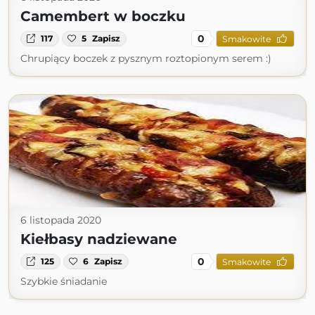
Camembert w boczku
0
117
5
Zapisz
Smakowite
Chrupiący boczek z pysznym roztopionym serem :)
6 listopada 2020
Kiełbasy nadziewane
0
125
6
Zapisz
Smakowite
Szybkie śniadanie