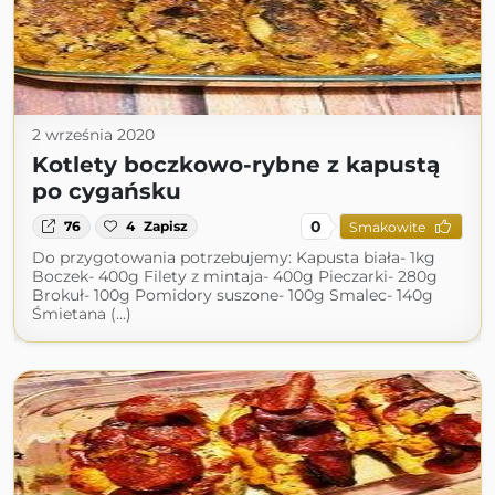
2 września 2020
Kotlety boczkowo-rybne z kapustą
po cygańsku
0
76
4
Zapisz
Smakowite
Do przygotowania potrzebujemy: Kapusta biała- 1kg
Boczek- 400g Filety z mintaja- 400g Pieczarki- 280g
Brokuł- 100g Pomidory suszone- 100g Smalec- 140g
Śmietana (...)