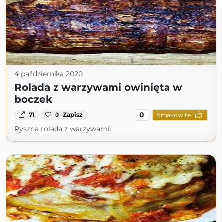
4 października 2020
Rolada z warzywami owinięta w
boczek
0
71
0
Zapisz
Smakowite
Pyszna rolada z warzywami.